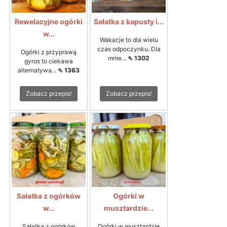
Rewelacyjne ogórki
Sałatka z kapusty i...
w...
Wakacje to dla wielu
czas odpoczynku. Dla
Ogórki z przyprawą
mnie...
⇖ 1302
gyros to ciekawa
alternatywa...
⇖ 1363
Zobacz przepis!
Zobacz przepis!
Sałatka z ogórków
Ogórki w
w...
musztardzie...
Sałatka z ogórków
Ogórki w musztardzie