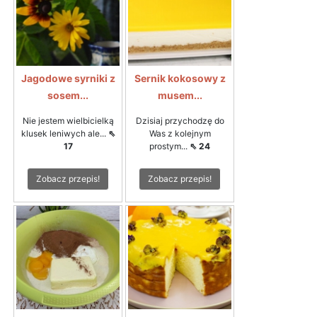
Jagodowe syrniki z
Sernik kokosowy z
sosem...
musem...
Nie jestem wielbicielką
Dzisiaj przychodzę do
klusek leniwych ale...
⇖
Was z kolejnym
17
prostym...
⇖ 24
Zobacz przepis!
Zobacz przepis!