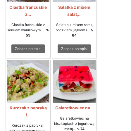
Ciastka francuskie
Sałatka z mixem
z...
sałat,...
Ciastka francuskie z
Sałatka z mixem sałat,
serkiem waniliowym i...
⇖
boczkiem, jajkiem i...
⇖
55
64
Zobacz przepis!
Zobacz przepis!
Kurczak z papryką
Galaretkowiec na...
i...
Galaretkowiec na
biszkoptach z jogurtową
Kurczak z papryką i
masą...
⇖ 74
serkiem mascarpone –...