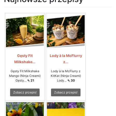
Gęsty Fit
Lody à la McFlurry
Milkshake...
z...
Gęsty Fit Milkshake
Lody à la McFlurry z
Mango (Ninja Creami)
KitKat (Ninja Creami)
Gęsty...
⇖ 21
Lody...
⇖ 30
Zobacz przepis!
Zobacz przepis!