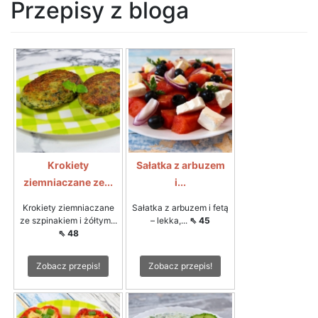
Przepisy z bloga
Krokiety
Sałatka z arbuzem
ziemniaczane ze...
i...
Krokiety ziemniaczane
Sałatka z arbuzem i fetą
ze szpinakiem i żółtym...
– lekka,...
⇖ 45
⇖ 48
Zobacz przepis!
Zobacz przepis!