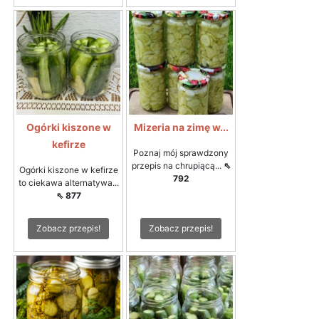
Ogórki kiszone w
Mizeria na zimę w...
kefirze
Poznaj mój sprawdzony
przepis na chrupiącą...
⇖
Ogórki kiszone w kefirze
792
to ciekawa alternatywa...
⇖ 877
Zobacz przepis!
Zobacz przepis!