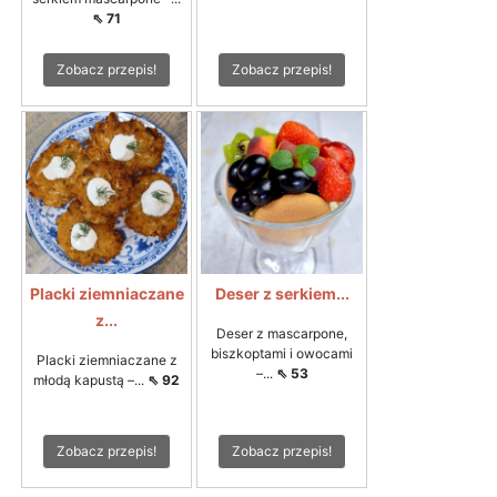
⇖ 71
Zobacz przepis!
Zobacz przepis!
Placki ziemniaczane
Deser z serkiem...
z...
Deser z mascarpone,
biszkoptami i owocami
Placki ziemniaczane z
–...
⇖ 53
młodą kapustą –...
⇖ 92
Zobacz przepis!
Zobacz przepis!