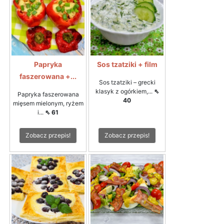
Papryka
Sos tzatziki + film
faszerowana +...
Sos tzatziki – grecki
klasyk z ogórkiem,...
⇖
Papryka faszerowana
40
mięsem mielonym, ryżem
i...
⇖ 61
Zobacz przepis!
Zobacz przepis!