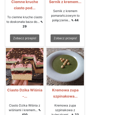
Ciemne kruche
Sernik z kremem...
ciasto pod...
Sernik z kremem
pomarańczowym to
To ciemne kruche ciasto
połączenie...
⇖ 44
to doskonała baza do...
⇖
29
Zobacz przepis!
Zobacz przepis!
Ciasto Dzika Wiśnia
Kremowa zupa
-...
szpinakowa...
Ciasto Dzika Wiśnia z
Kremowa zupa
wiśniami i kremem...
⇖
szpinakowa z
410
kuleczkami...
⇖ 23