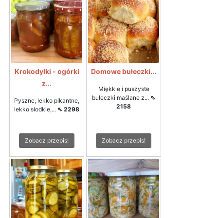
Krokodylki - ogórki
Domowe bułeczki...
z...
Miękkie i puszyste
bułeczki maślane z...
⇖
Pyszne, lekko pikantne,
2158
lekko słodkie,...
⇖ 2298
Zobacz przepis!
Zobacz przepis!