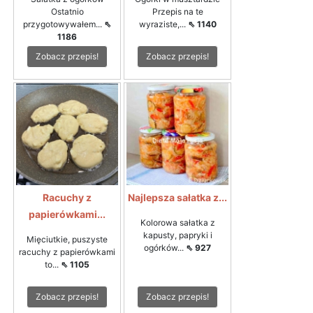
Ostatnio
Przepis na te
przygotowywałem...
⇖
wyraziste,...
⇖ 1140
1186
Zobacz przepis!
Zobacz przepis!
Racuchy z
Najlepsza sałatka z...
papierówkami...
Kolorowa sałatka z
kapusty, papryki i
Mięciutkie, puszyste
ogórków...
⇖ 927
racuchy z papierówkami
to...
⇖ 1105
Zobacz przepis!
Zobacz przepis!