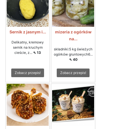
Sernik z jasnym i...
mizeria z ogórków
na...
Delikatny, kremowy
sernik na kruchym
składniki:5 kg świeżych
cieście, z...
⇖ 13
ogórków gruntowych6...
⇖ 40
Zobacz przepis!
Zobacz przepis!