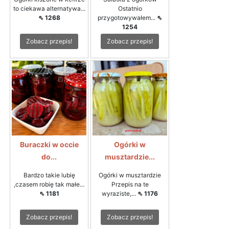
to ciekawa alternatywa...
Ostatnio
⇖ 1268
przygotowywałem...
⇖
1254
Zobacz przepis!
Zobacz przepis!
Buraczki w occie
Ogórki w
do...
musztardzie...
Bardzo takie lubię
Ogórki w musztardzie
,czasem robię tak małe...
Przepis na te
⇖ 1181
wyraziste,...
⇖ 1176
Zobacz przepis!
Zobacz przepis!