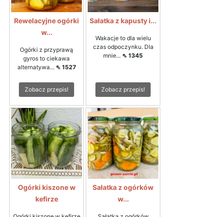
Rewelacyjne ogórki
Sałatka z kapusty i...
w...
Wakacje to dla wielu
czas odpoczynku. Dla
Ogórki z przyprawą
mnie...
⇖ 1345
gyros to ciekawa
alternatywa...
⇖ 1527
Zobacz przepis!
Zobacz przepis!
Ogórki kiszone w
Sałatka z ogórków
kefirze
w...
Ogórki kiszone w kefirze
Sałatka z ogórków