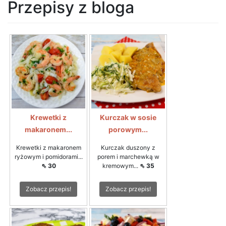
Przepisy z bloga
Krewetki z
Kurczak w sosie
makaronem...
porowym...
Krewetki z makaronem
Kurczak duszony z
ryżowym i pomidorami...
porem i marchewką w
⇖ 30
kremowym...
⇖ 35
Zobacz przepis!
Zobacz przepis!