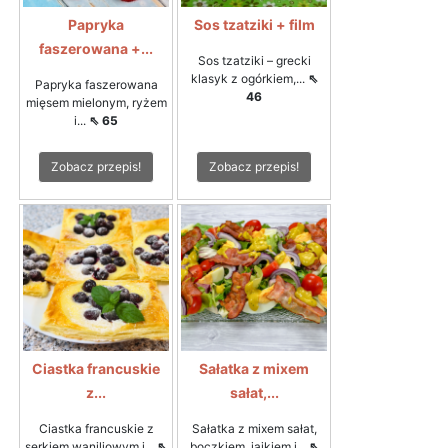
Papryka
Sos tzatziki + film
faszerowana +...
Sos tzatziki – grecki
klasyk z ogórkiem,...
⇖
Papryka faszerowana
46
mięsem mielonym, ryżem
i...
⇖ 65
Zobacz przepis!
Zobacz przepis!
Ciastka francuskie
Sałatka z mixem
z...
sałat,...
Ciastka francuskie z
Sałatka z mixem sałat,
serkiem waniliowym i...
⇖
boczkiem, jajkiem i...
⇖