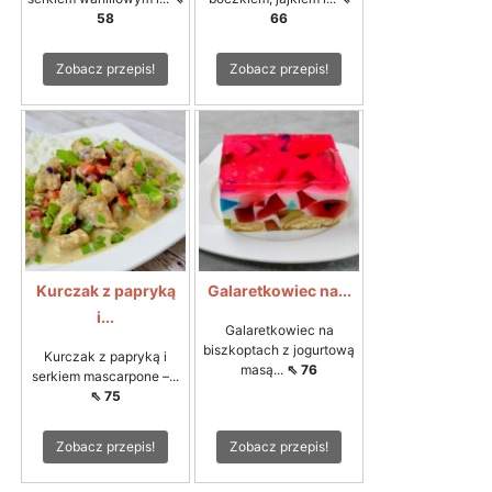
58
66
Zobacz przepis!
Zobacz przepis!
Kurczak z papryką
Galaretkowiec na...
i...
Galaretkowiec na
biszkoptach z jogurtową
Kurczak z papryką i
masą...
⇖ 76
serkiem mascarpone –...
⇖ 75
Zobacz przepis!
Zobacz przepis!