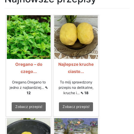
Oregano – do
Najlepsze kruche
czego...
ciasto...
Oregano.Oregano to
To mój sprawdzony
jedno z najbardziej...
⇖
przepis na delikatne,
12
kruche i...
⇖ 18
Zobacz przepis!
Zobacz przepis!