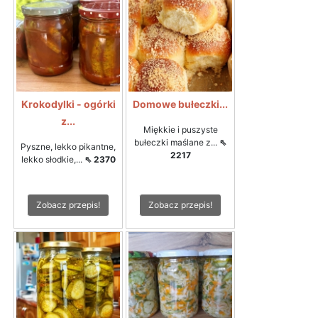
Krokodylki - ogórki
Domowe bułeczki...
z...
Miękkie i puszyste
bułeczki maślane z...
⇖
Pyszne, lekko pikantne,
2217
lekko słodkie,...
⇖ 2370
Zobacz przepis!
Zobacz przepis!