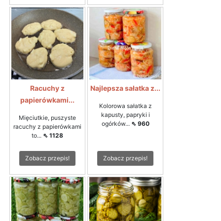
Racuchy z
Najlepsza sałatka z...
papierówkami...
Kolorowa sałatka z
kapusty, papryki i
Mięciutkie, puszyste
ogórków...
⇖ 960
racuchy z papierówkami
to...
⇖ 1128
Zobacz przepis!
Zobacz przepis!