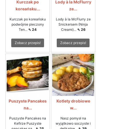
Kurczak po
Lody à la McFlurry
koreańsku...
ze...
Kurczak po koreańsku
Lody à la McFlurry ze
podwójnie pieczony
Snickersem (Ninja
Ten...
⇖ 24
Creami)...
⇖ 26
Zobacz przepis!
Zobacz przepis!
Puszyste Pancakes
Kotlety drobiowe
na...
w...
Puszyste Pancakes na
Nasz pomysł na
Kefirze Puszyste
wyjątkowo soczyste i
pancakes na...
⇖ 25
delikatne...
⇖ 39