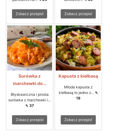
Zobacz przepis!
Zobacz przepis!
Surówka z
Kapusta z kiełbasą
marchewki do...
Młoda kapusta z
kiełbasą to jedno z...
⇖
Błyskawiczna i prosta
19
surówka z marchewki i...
⇖ 37
Zobacz przepis!
Zobacz przepis!