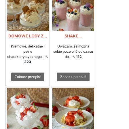
DOMOWE LODY Z...
SHAKE...
Kremowe, delikatne i
Uważam, że można
pełne
sobie pozwolić od czasu
charakterystycznego...
⇖
do...
⇖ 112
223
Zobacz przepis!
Zobacz przepis!