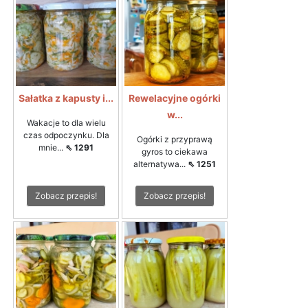
Sałatka z kapusty i...
Rewelacyjne ogórki
w...
Wakacje to dla wielu
czas odpoczynku. Dla
Ogórki z przyprawą
mnie...
⇖ 1291
gyros to ciekawa
alternatywa...
⇖ 1251
Zobacz przepis!
Zobacz przepis!