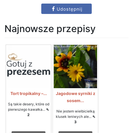
Udostępnij
Najnowsze przepisy
Tort tropikalny –...
Jagodowe syrniki z
sosem...
Są takie desery, które od
pierwszego kawałka...
⇖
Nie jestem wielbicielką
2
klusek leniwych ale...
⇖
3