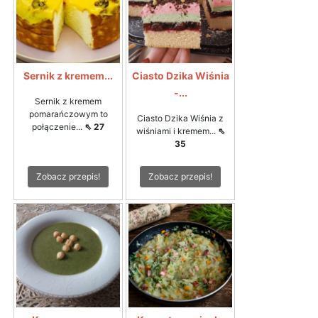
Sernik z kremem...
Ciasto Dzika Wiśnia
-...
Sernik z kremem
pomarańczowym to
Ciasto Dzika Wiśnia z
połączenie...
⇖ 27
wiśniami i kremem...
⇖
35
Zobacz przepis!
Zobacz przepis!