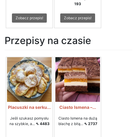
193
Zobacz przepis!
Zobacz przepis!
Przepisy na czasie
Placuszki na serku...
Ciasto Ismena –...
Jeśli szukasz pomysłu
Ciasto Ismena na dużą
na szybkie, a...
⇖ 4483
blachę z bitą...
⇖ 2737