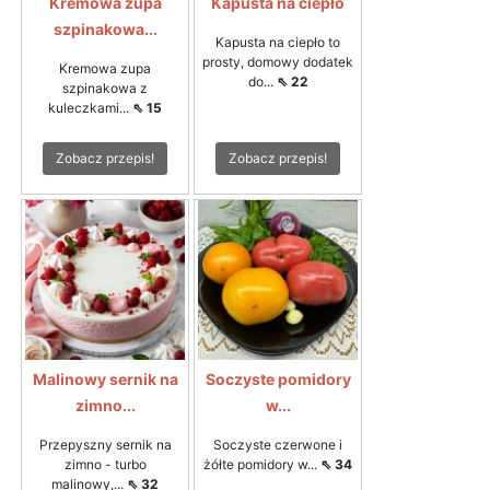
Kremowa zupa
Kapusta na ciepło
szpinakowa...
Kapusta na ciepło to
prosty, domowy dodatek
Kremowa zupa
do...
⇖ 22
szpinakowa z
kuleczkami...
⇖ 15
Zobacz przepis!
Zobacz przepis!
Malinowy sernik na
Soczyste pomidory
zimno...
w...
Przepyszny sernik na
Soczyste czerwone i
zimno - turbo
żółte pomidory w...
⇖ 34
malinowy,...
⇖ 32