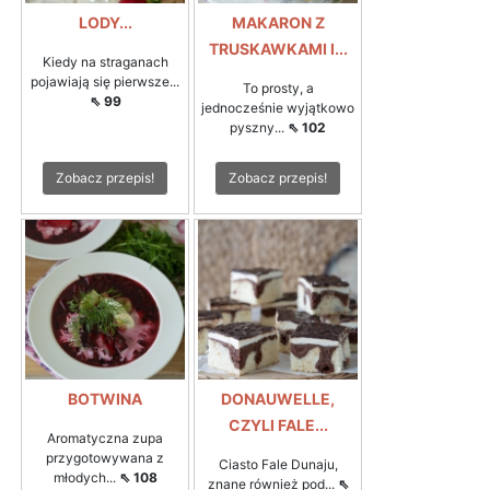
LODY...
MAKARON Z
TRUSKAWKAMI I...
Kiedy na straganach
pojawiają się pierwsze...
To prosty, a
⇖ 99
jednocześnie wyjątkowo
pyszny...
⇖ 102
Zobacz przepis!
Zobacz przepis!
BOTWINA
DONAUWELLE,
CZYLI FALE...
Aromatyczna zupa
przygotowywana z
Ciasto Fale Dunaju,
młodych...
⇖ 108
znane również pod...
⇖