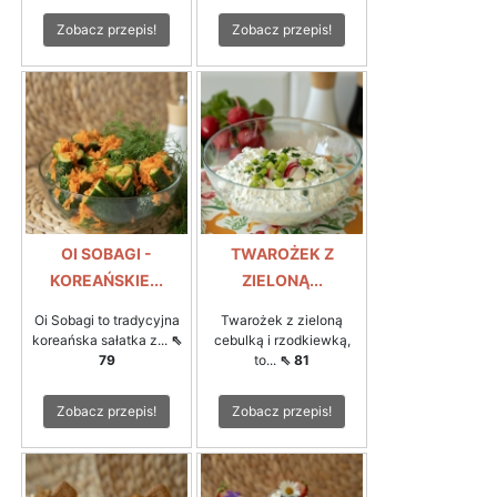
Zobacz przepis!
Zobacz przepis!
OI SOBAGI -
TWAROŻEK Z
KOREAŃSKIE...
ZIELONĄ...
Oi Sobagi to tradycyjna
Twarożek z zieloną
koreańska sałatka z...
⇖
cebulką i rzodkiewką,
79
to...
⇖ 81
Zobacz przepis!
Zobacz przepis!