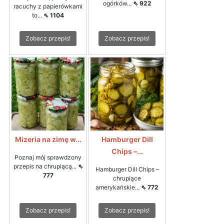
ogórków...
⇖ 922
racuchy z papierówkami
to...
⇖ 1104
Zobacz przepis!
Zobacz przepis!
Mizeria na zimę w...
Hamburger Dill
Chips –...
Poznaj mój sprawdzony
przepis na chrupiącą...
⇖
Hamburger Dill Chips –
777
chrupiące
amerykańskie...
⇖ 772
Zobacz przepis!
Zobacz przepis!