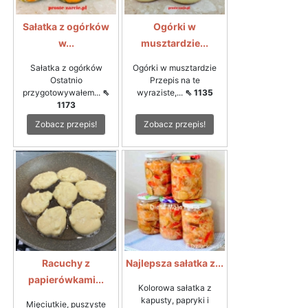
Sałatka z ogórków
Ogórki w
w...
musztardzie...
Sałatka z ogórków
Ogórki w musztardzie
Ostatnio
Przepis na te
przygotowywałem...
⇖
wyraziste,...
⇖ 1135
1173
Zobacz przepis!
Zobacz przepis!
Racuchy z
Najlepsza sałatka z...
papierówkami...
Kolorowa sałatka z
kapusty, papryki i
Mięciutkie, puszyste