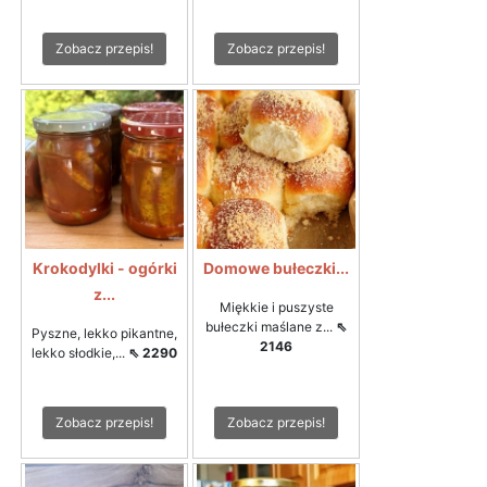
Zobacz przepis!
Zobacz przepis!
Krokodylki - ogórki
Domowe bułeczki...
z...
Miękkie i puszyste
bułeczki maślane z...
⇖
Pyszne, lekko pikantne,
2146
lekko słodkie,...
⇖ 2290
Zobacz przepis!
Zobacz przepis!