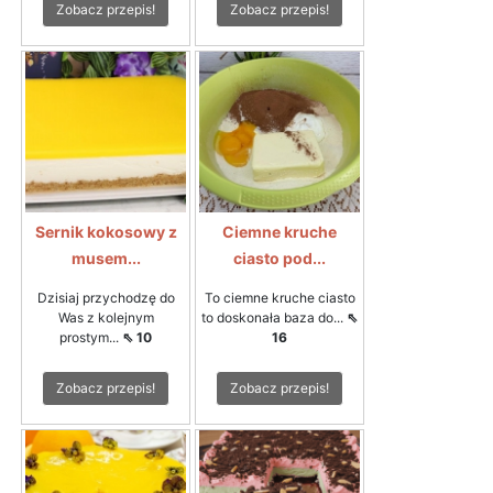
Zobacz przepis!
Zobacz przepis!
Sernik kokosowy z
Ciemne kruche
musem...
ciasto pod...
Dzisiaj przychodzę do
To ciemne kruche ciasto
Was z kolejnym
to doskonała baza do...
⇖
prostym...
⇖ 10
16
Zobacz przepis!
Zobacz przepis!