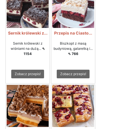
Sernik królewski z...
Przepis na Ciasto...
Sernik królewski z
Biszkopt z masą
wiśniami na dużą...
⇖
budyniową, galaretką i...
1154
⇖ 766
Zobacz przepis!
Zobacz przepis!