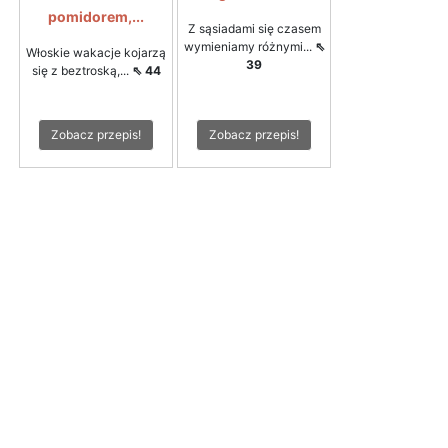
pomidorem,...
Z sąsiadami się czasem
wymieniamy różnymi...
⇖
Włoskie wakacje kojarzą
39
się z beztroską,...
⇖ 44
Zobacz przepis!
Zobacz przepis!