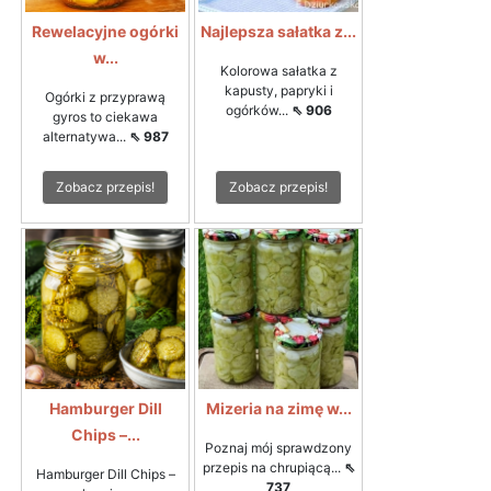
Rewelacyjne ogórki
Najlepsza sałatka z...
w...
Kolorowa sałatka z
kapusty, papryki i
Ogórki z przyprawą
ogórków...
⇖ 906
gyros to ciekawa
alternatywa...
⇖ 987
Zobacz przepis!
Zobacz przepis!
Hamburger Dill
Mizeria na zimę w...
Chips –...
Poznaj mój sprawdzony
przepis na chrupiącą...
⇖
Hamburger Dill Chips –
737