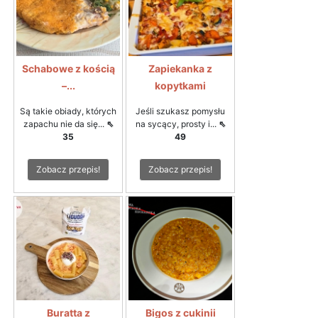
Schabowe z kością
Zapiekanka z
–...
kopytkami
Są takie obiady, których
Jeśli szukasz pomysłu
zapachu nie da się...
⇖
na sycący, prosty i...
⇖
35
49
Zobacz przepis!
Zobacz przepis!
Buratta z
Bigos z cukinii