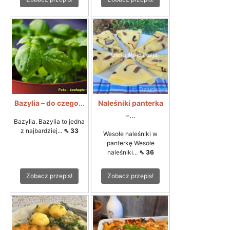
Bazylia – do czego...
Naleśniki panterka
–...
Bazylia. Bazylia to jedna
z najbardziej...
⇖ 33
Wesołe naleśniki w
panterkę Wesołe
naleśniki...
⇖ 36
Zobacz przepis!
Zobacz przepis!