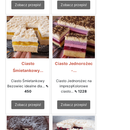
Zobacz przepis!
Zobacz przepis!
Ciasto
Ciasto Jednorożec
Śmietankowy...
-...
Ciasto Śmietankowy
Ciasto Jednorożec na
Bezowiec idealne dla...
⇖
imprezęKolorowe
450
ciasto...
⇖ 1228
Zobacz przepis!
Zobacz przepis!