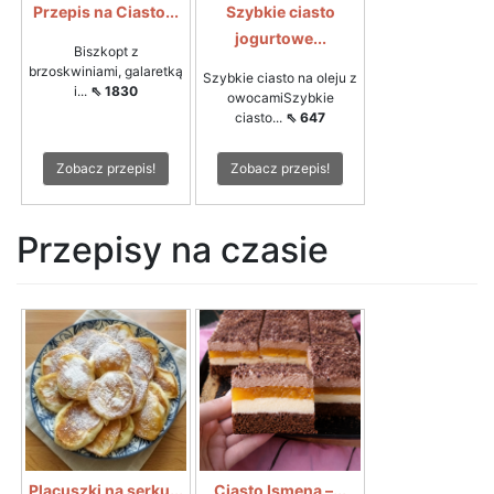
Przepis na Ciasto...
Szybkie ciasto
jogurtowe...
Biszkopt z
brzoskwiniami, galaretką
Szybkie ciasto na oleju z
i...
⇖ 1830
owocamiSzybkie
ciasto...
⇖ 647
Zobacz przepis!
Zobacz przepis!
Przepisy na czasie
Placuszki na serku...
Ciasto Ismena –...