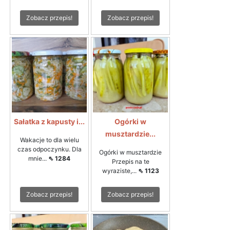
Zobacz przepis!
Zobacz przepis!
Sałatka z kapusty i...
Ogórki w
musztardzie...
Wakacje to dla wielu
czas odpoczynku. Dla
Ogórki w musztardzie
mnie...
⇖ 1284
Przepis na te
wyraziste,...
⇖ 1123
Zobacz przepis!
Zobacz przepis!