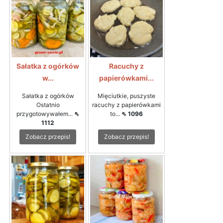
Sałatka z ogórków
Racuchy z
w...
papierówkami...
Sałatka z ogórków
Mięciutkie, puszyste
Ostatnio
racuchy z papierówkami
przygotowywałem...
⇖
to...
⇖ 1096
1112
Zobacz przepis!
Zobacz przepis!