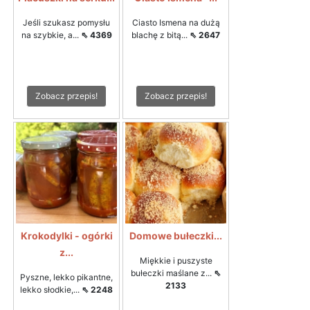
Jeśli szukasz pomysłu
Ciasto Ismena na dużą
na szybkie, a...
⇖ 4369
blachę z bitą...
⇖ 2647
Zobacz przepis!
Zobacz przepis!
Krokodylki - ogórki
Domowe bułeczki...
z...
Miękkie i puszyste
bułeczki maślane z...
⇖
Pyszne, lekko pikantne,
2133
lekko słodkie,...
⇖ 2248