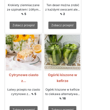
Krokiety ziemniaczane
Ten deser można zrobić
ze szpinakiem i żółtym...
z każdymi owocami ale...
⇖ 5
⇖ 2
Zobacz przepis!
Zobacz przepis!
Cytrynowe ciasto
Ogórki kiszone w
z...
kefirze
Łatwy przepis na ciasto
Ogórki kiszone w kefirze
cytrynowe z...
⇖ 5
to ciekawa alternatywa...
⇖ 16
Zobacz przepis!
Zobacz przepis!