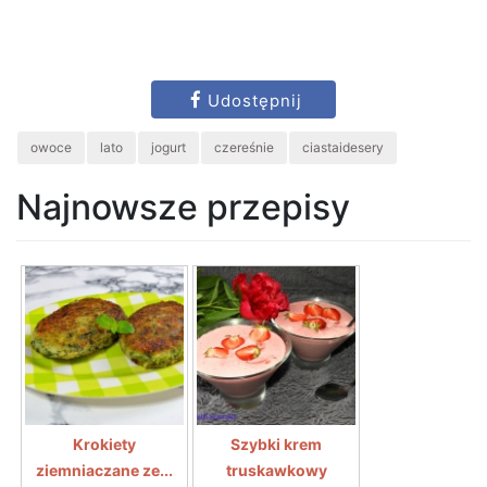
Udostępnij
owoce
lato
jogurt
czereśnie
ciastaidesery
Najnowsze przepisy
Krokiety
Szybki krem
ziemniaczane ze...
truskawkowy