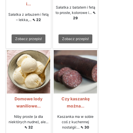
i...
Sałatka z batatem i fetą
to proste, kolorowe i...
⇖
Sałatka z arbuzem i fetą
29
– lekka,...
⇖ 22
Zobacz przepis!
Zobacz przepis!
Domowe lody
Czy kaszankę
waniliowe...
można...
Niby proste (a dla
Kaszanka ma w sobie
niektórych nudne), ale...
coś z kuchennej
⇖ 32
nostalgii:...
⇖ 30