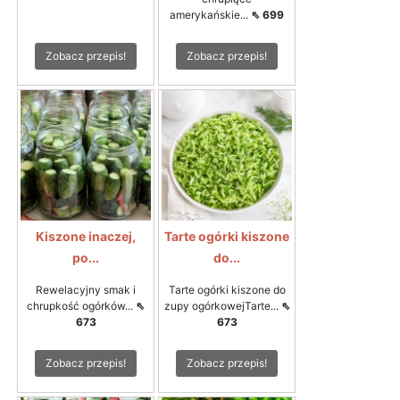
amerykańskie...
⇖ 699
Zobacz przepis!
Zobacz przepis!
Kiszone inaczej,
Tarte ogórki kiszone
po...
do...
Rewelacyjny smak i
Tarte ogórki kiszone do
chrupkość ogórków...
⇖
zupy ogórkowejTarte...
⇖
673
673
Zobacz przepis!
Zobacz przepis!