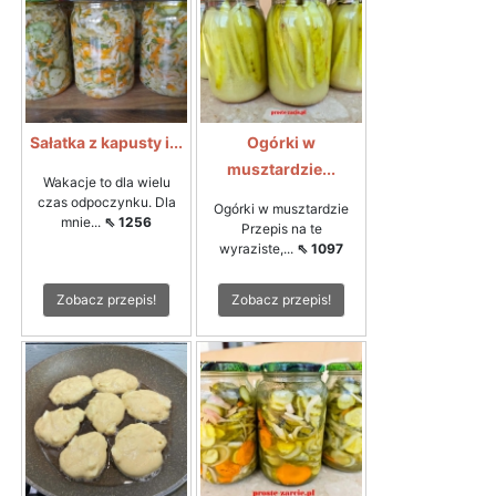
Sałatka z kapusty i...
Ogórki w
musztardzie...
Wakacje to dla wielu
czas odpoczynku. Dla
Ogórki w musztardzie
mnie...
⇖ 1256
Przepis na te
wyraziste,...
⇖ 1097
Zobacz przepis!
Zobacz przepis!