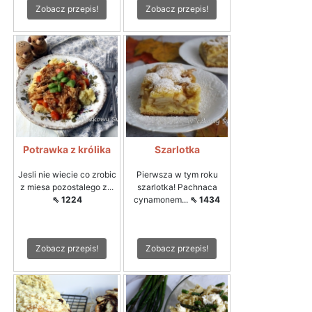
Zobacz przepis!
Zobacz przepis!
Potrawka z królika
Szarlotka
Jesli nie wiecie co zrobic
Pierwsza w tym roku
z miesa pozostalego z...
szarlotka! Pachnaca
⇖ 1224
cynamonem...
⇖ 1434
Zobacz przepis!
Zobacz przepis!