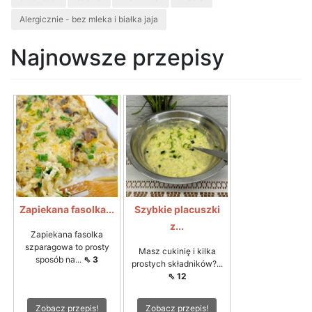
Alergicznie - bez mleka i białka jaja
Najnowsze przepisy
Zapiekana fasolka...
Szybkie placuszki
z...
Zapiekana fasolka
szparagowa to prosty
Masz cukinię i kilka
sposób na...
⇖ 3
prostych składników?...
⇖ 12
Zobacz przepis!
Zobacz przepis!