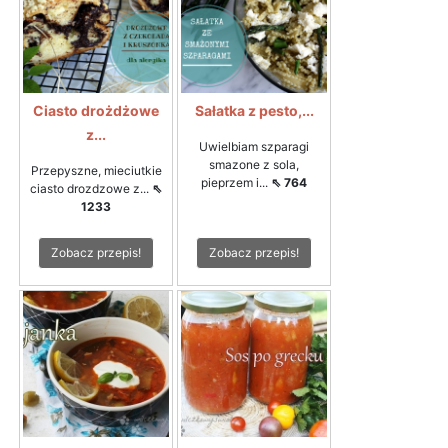
Ciasto drożdżowe
Sałatka z pesto,...
z...
Uwielbiam szparagi
smazone z sola,
Przepyszne, mieciutkie
pieprzem i...
⇖ 764
ciasto drozdzowe z...
⇖
1233
Zobacz przepis!
Zobacz przepis!