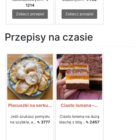
1214
Zobacz przepis!
Zobacz przepis!
Przepisy na czasie
Placuszki na serku...
Ciasto Ismena –...
Jeśli szukasz pomysłu
Ciasto Ismena na dużą
na szybkie, a...
⇖ 3777
blachę z bitą...
⇖ 2457