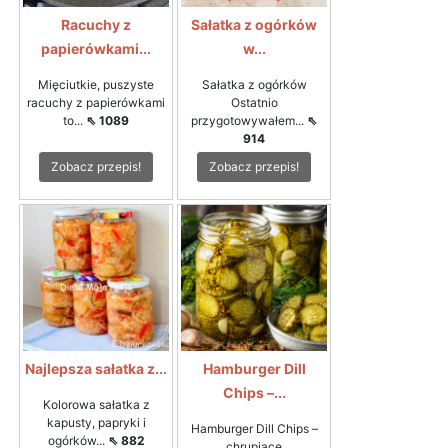
Racuchy z
Sałatka z ogórków
papierówkami...
w...
Mięciutkie, puszyste
Sałatka z ogórków
racuchy z papierówkami
Ostatnio
to...
⇖ 1089
przygotowywałem...
⇖
914
Zobacz przepis!
Zobacz przepis!
Najlepsza sałatka z...
Hamburger Dill
Chips –...
Kolorowa sałatka z
kapusty, papryki i
Hamburger Dill Chips –
ogórków...
⇖ 882
chrupiące