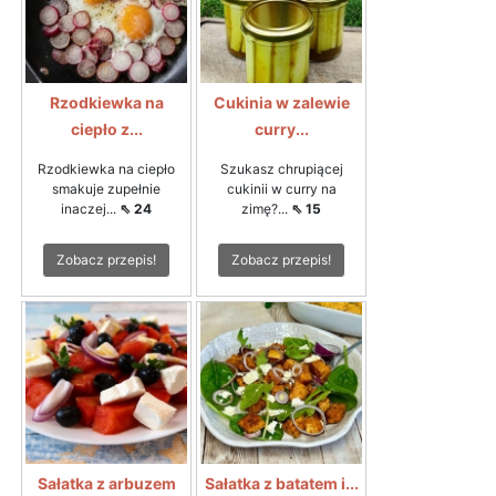
Rzodkiewka na
Cukinia w zalewie
ciepło z...
curry...
Rzodkiewka na ciepło
Szukasz chrupiącej
smakuje zupełnie
cukinii w curry na
inaczej...
⇖ 24
zimę?...
⇖ 15
Zobacz przepis!
Zobacz przepis!
Sałatka z arbuzem
Sałatka z batatem i...