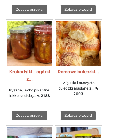
Zobacz przepis!
Zobacz przepis!
Krokodylki - ogórki
Domowe bułeczki...
z...
Miękkie i puszyste
bułeczki maślane z...
⇖
Pyszne, lekko pikantne,
2093
lekko słodkie,...
⇖ 2183
Zobacz przepis!
Zobacz przepis!