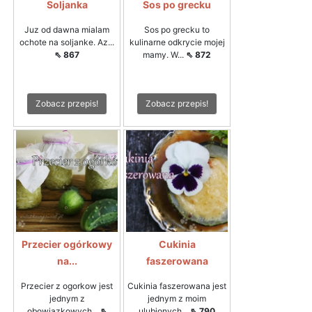
Soljanka
Sos po grecku
Juz od dawna mialam
Sos po grecku to
ochote na soljanke. Az...
kulinarne odkrycie mojej
⇖ 867
mamy. W...
⇖ 872
Zobacz przepis!
Zobacz przepis!
Przecier ogórkowy
Cukinia
na...
faszerowana
Przecier z ogorkow jest
Cukinia faszerowana jest
jednym z
jednym z moim
obowiazkowych...
⇖
ulubionych...
⇖ 790