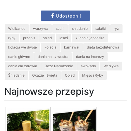
Udostępnij
Wielkanoc
warzywa
sushi
śniadanie
sałatki
ryż
ryby
przepis
obiad
łosoś
kuchnia japonska
kolacja we dwoje
kolacja
karnawał
dieta bezglutenowa
danie główne
dania na sylwestra
dania na imprezy
dania dla zdrowia
Boże Narodzenie
awokado
Warzywa
Śniadanie
Okazje i święta
Obiad
Mięso i Ryby
Najnowsze przepisy