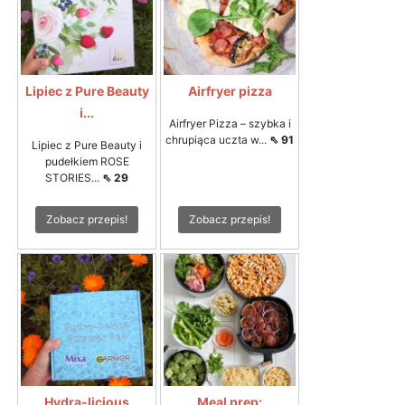
Lipiec z Pure Beauty
Airfryer pizza
i...
Airfryer Pizza – szybka i
chrupiąca uczta w...
⇖ 91
Lipiec z Pure Beauty i
pudełkiem ROSE
STORIES...
⇖ 29
Zobacz przepis!
Zobacz przepis!
Hydra-licious
Meal prep: