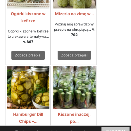
Ogórki kiszone w
Mizeria na zimę w...
kefirze
Poznaj mój sprawdzony
przepis na chrupiącą...
⇖
Ogórki kiszone w kefirze
792
to ciekawa alternatywa...
⇖ 867
Zobacz przepis!
Zobacz przepis!
Hamburger Dill
Kiszone inaczej,
Chips –...
po...