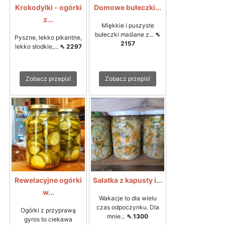
Krokodylki - ogórki
Domowe bułeczki...
z...
Miękkie i puszyste
bułeczki maślane z...
⇖
Pyszne, lekko pikantne,
2157
lekko słodkie,...
⇖ 2297
Zobacz przepis!
Zobacz przepis!
Rewelacyjne ogórki
Sałatka z kapusty i...
w...
Wakacje to dla wielu
czas odpoczynku. Dla
Ogórki z przyprawą
mnie...
⇖ 1300
gyros to ciekawa