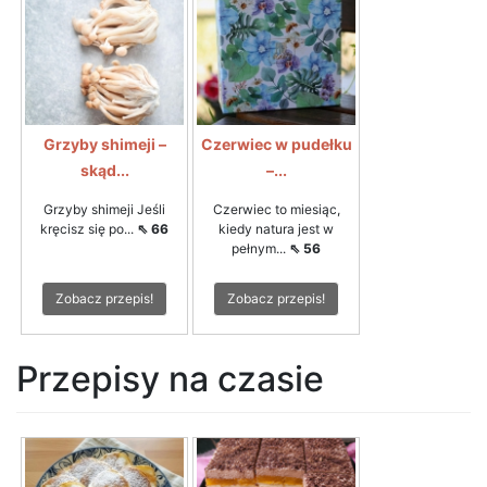
Grzyby shimeji –
Czerwiec w pudełku
skąd...
–...
Grzyby shimeji Jeśli
Czerwiec to miesiąc,
kręcisz się po...
⇖ 66
kiedy natura jest w
pełnym...
⇖ 56
Zobacz przepis!
Zobacz przepis!
Przepisy na czasie