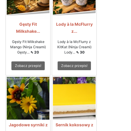
Gęsty Fit
Lody à la McFlurry
Milkshake...
z...
Gęsty Fit Milkshake
Lody à la McFlurry z
Mango (Ninja Creami)
KitKat (Ninja Creami)
Gęsty...
⇖ 20
Lody...
⇖ 30
Zobacz przepis!
Zobacz przepis!
Jagodowe syrniki z
Sernik kokosowy z