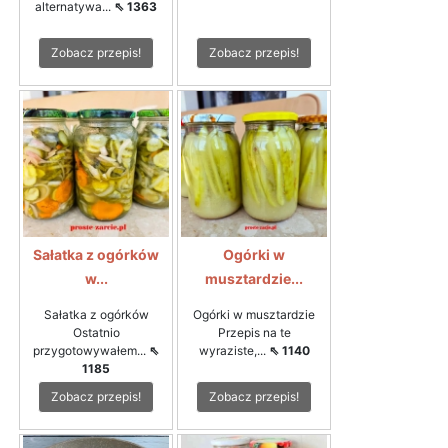
alternatywa...
⇖ 1363
Zobacz przepis!
Zobacz przepis!
Sałatka z ogórków
Ogórki w
w...
musztardzie...
Sałatka z ogórków
Ogórki w musztardzie
Ostatnio
Przepis na te
przygotowywałem...
⇖
wyraziste,...
⇖ 1140
1185
Zobacz przepis!
Zobacz przepis!