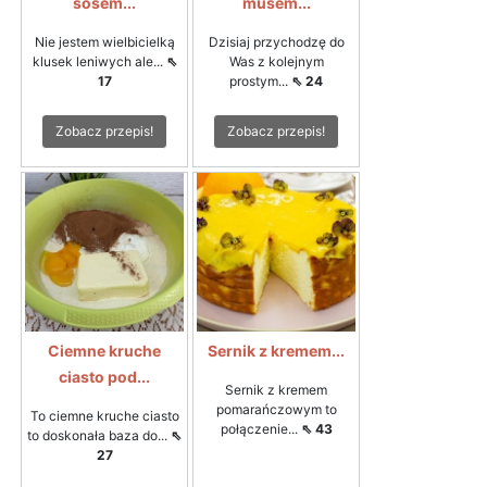
sosem...
musem...
Nie jestem wielbicielką
Dzisiaj przychodzę do
klusek leniwych ale...
⇖
Was z kolejnym
17
prostym...
⇖ 24
Zobacz przepis!
Zobacz przepis!
Ciemne kruche
Sernik z kremem...
ciasto pod...
Sernik z kremem
pomarańczowym to
To ciemne kruche ciasto
połączenie...
⇖ 43
to doskonała baza do...
⇖
27