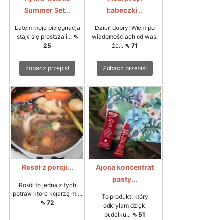
Summer Set...
babeczki...
Latem moja pielęgnacja
Dzień dobry! Wiem po
staje się prostsza i...
⇖
wiadomościach od was,
25
że...
⇖ 71
Zobacz przepis!
Zobacz przepis!
Rosół z porcji...
Ajona koncentrat
pasty...
Rosół to jedna z tych
potraw które kojarzą mi...
To produkt, który
⇖ 72
odkryłam dzięki
pudełku...
⇖ 51