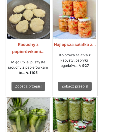
Racuchy z
Najlepsza sałatka z...
papierówkami...
Kolorowa sałatka z
kapusty, papryki i
Mięciutkie, puszyste
ogórków...
⇖ 927
racuchy z papierówkami
to...
⇖ 1105
Zobacz przepis!
Zobacz przepis!