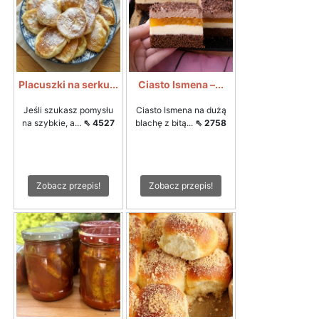
Placuszki na serku...
Ciasto Ismena –...
Jeśli szukasz pomysłu
Ciasto Ismena na dużą
na szybkie, a...
⇖ 4527
blachę z bitą...
⇖ 2758
Zobacz przepis!
Zobacz przepis!