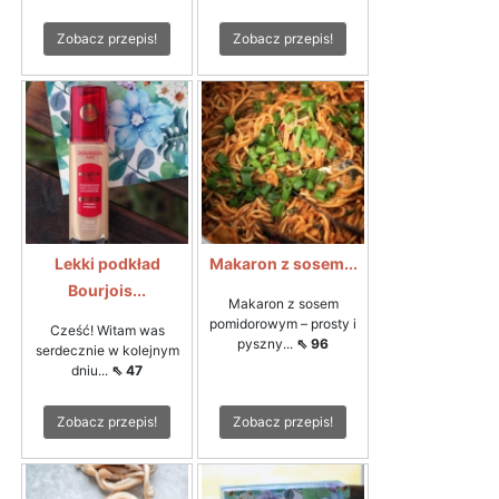
Zobacz przepis!
Zobacz przepis!
Lekki podkład
Makaron z sosem...
Bourjois...
Makaron z sosem
pomidorowym – prosty i
Cześć! Witam was
pyszny...
⇖ 96
serdecznie w kolejnym
dniu...
⇖ 47
Zobacz przepis!
Zobacz przepis!