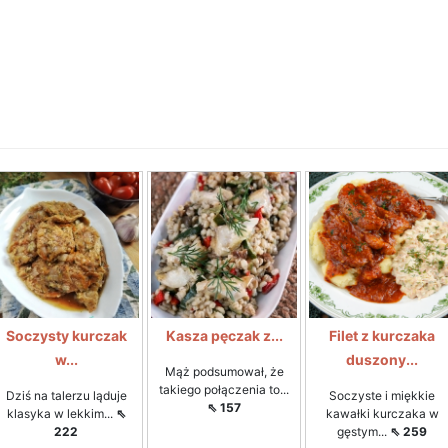
Soczysty kurczak
Kasza pęczak z...
Filet z kurczaka
w...
duszony...
Mąż podsumował, że
takiego połączenia to...
Dziś na talerzu ląduje
Soczyste i miękkie
⇖ 157
klasyka w lekkim...
⇖
kawałki kurczaka w
222
gęstym...
⇖ 259