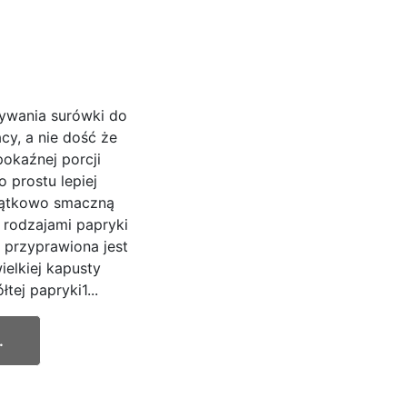
ywania surówki do
cy, a nie dość że
kaźnej porcji
o prostu lepiej
yjątkowo smaczną
 rodzajami papryki
e przyprawiona jest
ielkiej kapusty
tej papryki1...
.