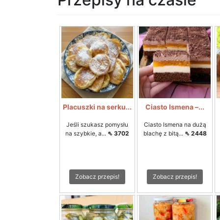
Placuszki na serku...
Ciasto Ismena –...
Jeśli szukasz pomysłu
Ciasto Ismena na dużą
na szybkie, a...
⇖ 3702
blachę z bitą...
⇖ 2448
Zobacz przepis!
Zobacz przepis!