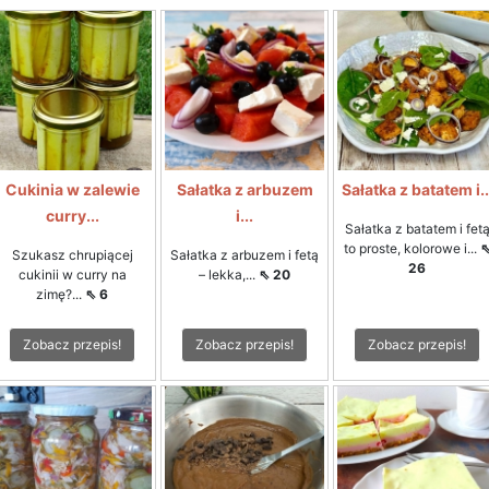
Cukinia w zalewie
Sałatka z arbuzem
Sałatka z batatem i..
curry...
i...
Sałatka z batatem i fet
to proste, kolorowe i...
Szukasz chrupiącej
Sałatka z arbuzem i fetą
26
cukinii w curry na
– lekka,...
⇖ 20
zimę?...
⇖ 6
Zobacz przepis!
Zobacz przepis!
Zobacz przepis!