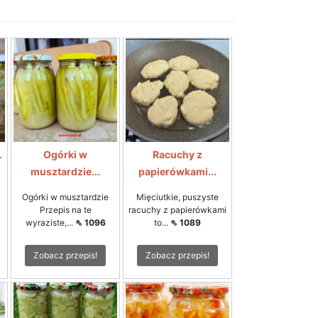
.
Ogórki w
Racuchy z
musztardzie...
papierówkami...
Ogórki w musztardzie
Mięciutkie, puszyste
Przepis na te
racuchy z papierówkami
wyraziste,...
⇖ 1096
to...
⇖ 1089
Zobacz przepis!
Zobacz przepis!