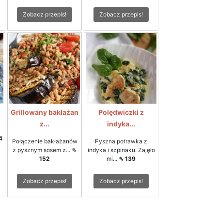
Zobacz przepis!
Zobacz przepis!
Grillowany bakłażan
Polędwiczki z
z...
indyka...
4
Połączenie bakłażanów
Pyszna potrawka z
z pysznym sosem z...
⇖
indyka i szpinaku. Zajęło
152
mi...
⇖ 139
Zobacz przepis!
Zobacz przepis!