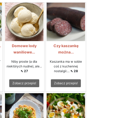
.
Domowe lody
Czy kaszankę
waniliowe...
można...
ą
⇖
Niby proste (a dla
Kaszanka ma w sobie
niektórych nudne), ale...
coś z kuchennej
⇖ 27
nostalgii:...
⇖ 28
Zobacz przepis!
Zobacz przepis!