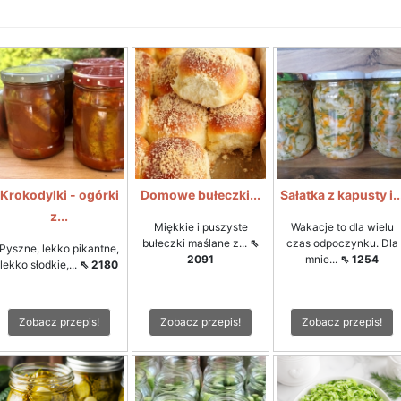
Krokodylki - ogórki
Domowe bułeczki...
Sałatka z kapusty i..
z...
Miękkie i puszyste
Wakacje to dla wielu
bułeczki maślane z...
⇖
czas odpoczynku. Dla
Pyszne, lekko pikantne,
2091
mnie...
⇖ 1254
lekko słodkie,...
⇖ 2180
Zobacz przepis!
Zobacz przepis!
Zobacz przepis!