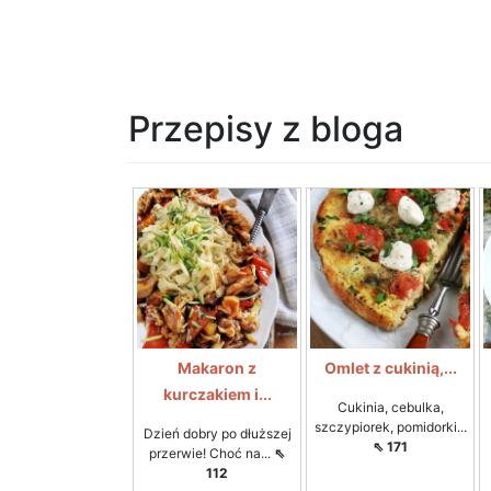
Przepisy z bloga
Makaron z
Omlet z cukinią,...
kurczakiem i...
Cukinia, cebulka,
szczypiorek, pomidorki...
Dzień dobry po dłuższej
⇖ 171
przerwie! Choć na...
⇖
112