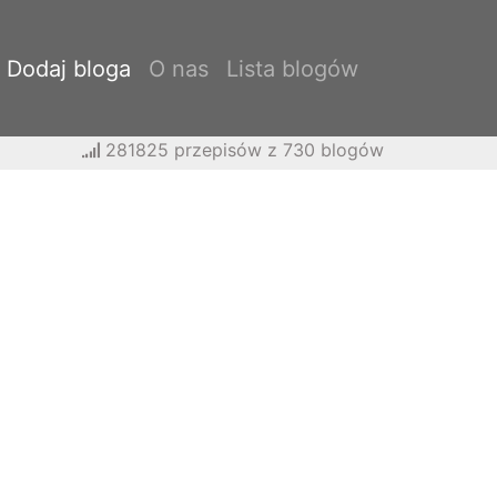
Dodaj bloga
O nas
Lista blogów
281825 przepisów z 730 blogów