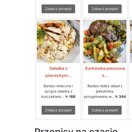
Zobacz przepis!
Zobacz przepis!
Sałatka z
Karkówka pieczona
pieczonym...
z...
Bardzo smaczna i
Bardzo dobry obiad z
sycąca sałatka z
piekarnika,
kurczakiem,...
⇖ 168
przygotowany w...
⇖ 344
Zobacz przepis!
Zobacz przepis!
Przepisy na czasie