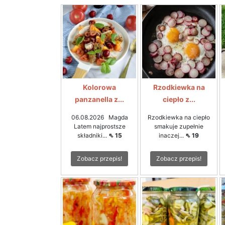
Kolorowa
Rzodkiewka na
panzanella z...
ciepło z...
06.08.2026 Magda
Rzodkiewka na ciepło
Latem najprostsze
smakuje zupełnie
składniki...
⇖ 15
inaczej...
⇖ 19
Zobacz przepis!
Zobacz przepis!