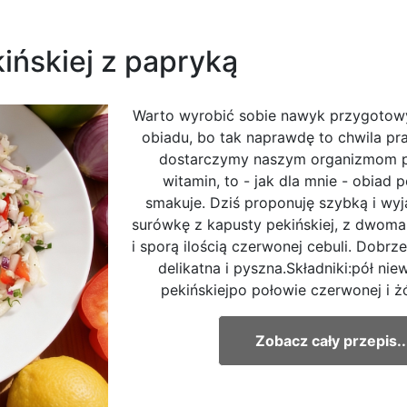
ińskiej z papryką
Warto wyrobić sobie nawyk przygotow
obiadu, bo tak naprawdę to chwila pra
dostarczymy naszym organizmom po
witamin, to - jak dla mnie - obiad p
smakuje. Dziś proponuję szybką i w
surówkę z kapusty pekińskiej, z dwoma
i sporą ilością czerwonej cebuli. Dobrz
delikatna i pyszna.Składniki:pół niew
pekińskiejpo połowie czerwonej i żół
Zobacz cały przepis..