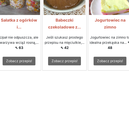
Sałatka z ogórków
Babeczki
Jogurtowiec na
i...
czekoladowe z...
zimno
Upał nie odpuszcza, ale
Jeśli szukasz prostego
Jogurtowiec na zimno t
warzywa wciąż rosną,...
przepisu na mięciutkie,...
idealna przekąska na...
⇖ 63
⇖ 42
48
Zobacz przepis!
Zobacz przepis!
Zobacz przepis!