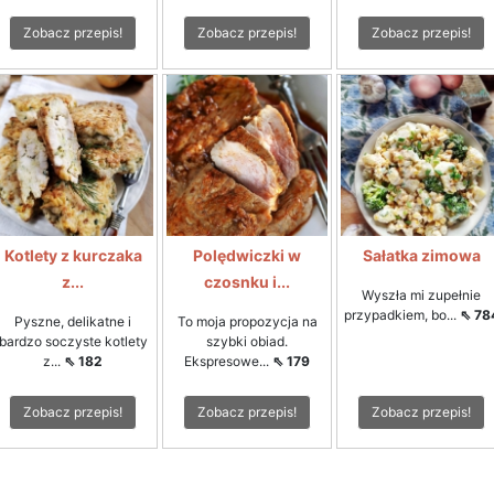
Zobacz przepis!
Zobacz przepis!
Zobacz przepis!
Kotlety z kurczaka
Polędwiczki w
Sałatka zimowa
z...
czosnku i...
Wyszła mi zupełnie
przypadkiem, bo...
⇖ 78
Pyszne, delikatne i
To moja propozycja na
bardzo soczyste kotlety
szybki obiad.
z...
⇖ 182
Ekspresowe...
⇖ 179
Zobacz przepis!
Zobacz przepis!
Zobacz przepis!