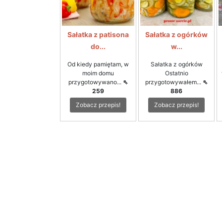
Sałatka z patisona
Sałatka z ogórków
do...
w...
Od kiedy pamiętam, w
Sałatka z ogórków
moim domu
Ostatnio
przygotowywano...
⇖
przygotowywałem...
⇖
259
886
Zobacz przepis!
Zobacz przepis!