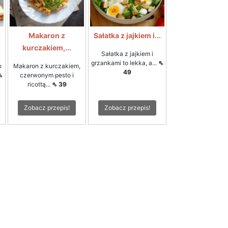
Makaron z
Sałatka z jajkiem i...
kurczakiem,...
Sałatka z jajkiem i
grzankami to lekka, a...
⇖
o
Makaron z kurczakiem,
49
⇖
czerwonym pesto i
ricottą...
⇖ 39
Zobacz przepis!
Zobacz przepis!