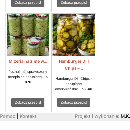
Zobacz przepis!
Zobacz przepis!
Mizeria na zimę w...
Hamburger Dill
Chips –...
Poznaj mój sprawdzony
przepis na chrupiącą...
⇖
Hamburger Dill Chips –
870
chrupiące
amerykańskie...
⇖ 846
Zobacz przepis!
Zobacz przepis!
Pomoc
|
Kontakt
Projekt i wykonanie:
M.K.