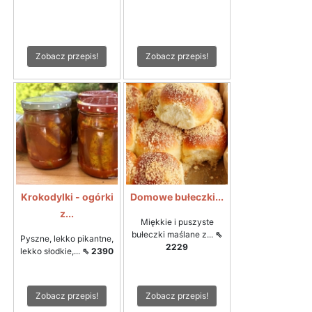
Zobacz przepis!
Zobacz przepis!
Krokodylki - ogórki
Domowe bułeczki...
z...
Miękkie i puszyste
bułeczki maślane z...
⇖
Pyszne, lekko pikantne,
2229
lekko słodkie,...
⇖ 2390
Zobacz przepis!
Zobacz przepis!