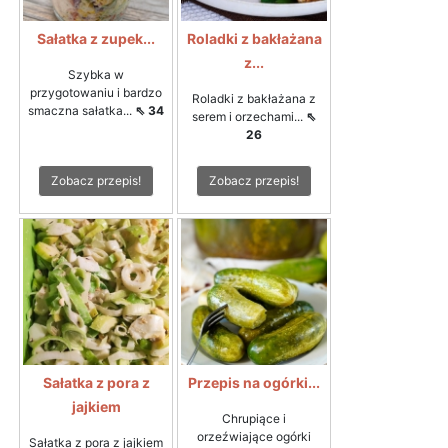
Sałatka z zupek...
Roladki z bakłażana
z...
Szybka w
przygotowaniu i bardzo
Roladki z bakłażana z
smaczna sałatka...
⇖ 34
serem i orzechami...
⇖
26
Zobacz przepis!
Zobacz przepis!
Sałatka z pora z
Przepis na ogórki...
jajkiem
Chrupiące i
orzeźwiające ogórki
Sałatka z pora z jajkiem