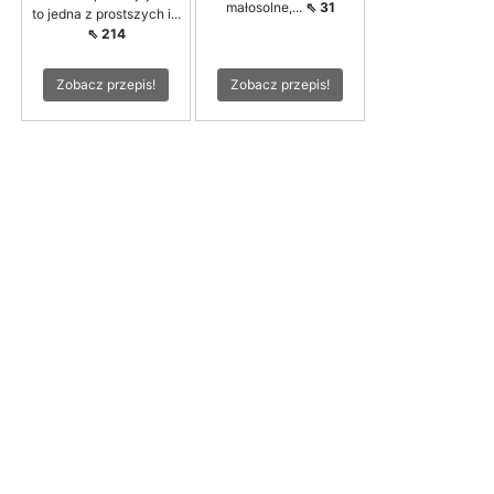
małosolne,...
⇖ 31
to jedna z prostszych i...
⇖ 214
Zobacz przepis!
Zobacz przepis!