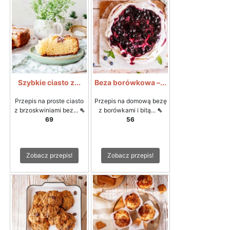
Szybkie ciasto z...
Beza borówkowa –...
Przepis na proste ciasto
Przepis na domową bezę
z brzoskwiniami bez...
⇖
z borówkami i bitą...
⇖
69
56
Zobacz przepis!
Zobacz przepis!