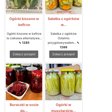
Ogórki kiszone w
Sałatka z ogórków
kefirze
w...
Ogórki kiszone w kefirze
Sałatka z ogórków
to ciekawa alternatywa...
Ostatnio
⇖ 1285
przygotowywałem...
⇖
1268
Zobacz przepis!
Zobacz przepis!
Buraczki w occie
Ogórki w
do...
musztardzie...