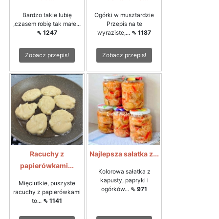
Bardzo takie lubię
Ogórki w musztardzie
,czasem robię tak małe...
Przepis na te
⇖ 1247
wyraziste,...
⇖ 1187
Zobacz przepis!
Zobacz przepis!
Racuchy z
Najlepsza sałatka z...
papierówkami...
Kolorowa sałatka z
kapusty, papryki i
Mięciutkie, puszyste
ogórków...
⇖ 971
racuchy z papierówkami
to...
⇖ 1141