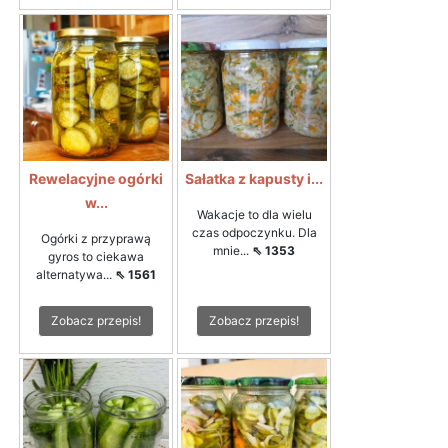
Rewelacyjne ogórki
Sałatka z kapusty i...
w...
Wakacje to dla wielu
czas odpoczynku. Dla
Ogórki z przyprawą
mnie...
⇖ 1353
gyros to ciekawa
alternatywa...
⇖ 1561
Zobacz przepis!
Zobacz przepis!