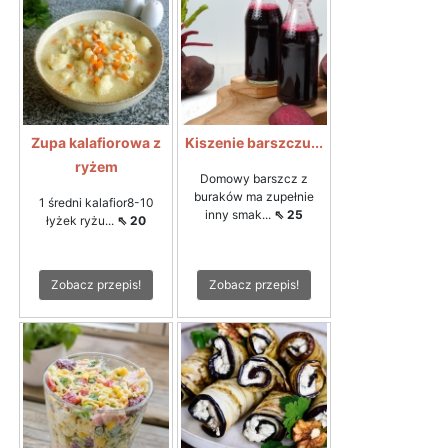
Zupa kalafiorowa z
Kiszenie barszczu...
ryżem
Domowy barszcz z
buraków ma zupełnie
1 średni kalafior8-10
inny smak...
⇖ 25
łyżek ryżu...
⇖ 20
Zobacz przepis!
Zobacz przepis!