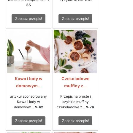
35
Zobacz przepis!
Zobacz przepis!
Kawa i lody w
Czekoladowe
domowym...
muffiny z...
artykuł sponsorowany
Przepis na proste i
Kawa i lody w
szybkie muffiny
domowym...
⇖ 42
czekoladowe z...
⇖ 76
Zobacz przepis!
Zobacz przepis!