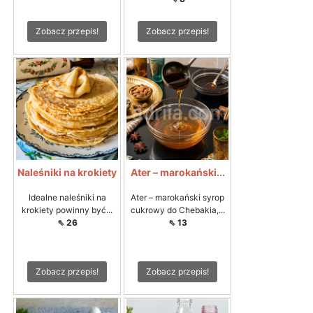
Zobacz przepis!
Zobacz przepis!
Naleśniki na krokiety
Ater – marokański...
Idealne naleśniki na
Ater – marokański syrop
krokiety powinny być...
cukrowy do Chebakia,...
⇖ 26
⇖ 13
Zobacz przepis!
Zobacz przepis!