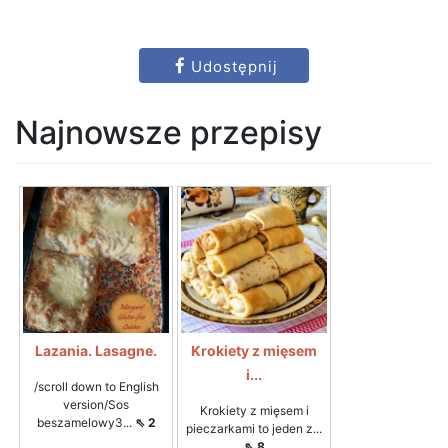
Udostępnij
Najnowsze przepisy
Lazania. Lasagne.
Krokiety z mięsem
i...
/scroll down to English
version/Sos
Krokiety z mięsem i
beszamelowy3...
⇖ 2
pieczarkami to jeden z...
⇖ 8