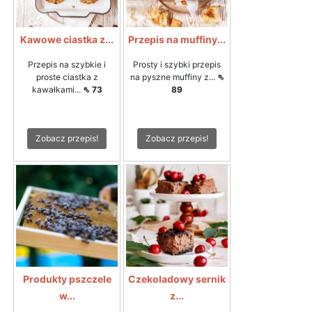
Kawowe ciastka z...
Przepis na muffiny...
Przepis na szybkie i
Prosty i szybki przepis
proste ciastka z
na pyszne muffiny z...
⇖
kawałkami...
⇖ 73
89
Zobacz przepis!
Zobacz przepis!
Produkty pszczele
Czekoladowy sernik
w...
z...