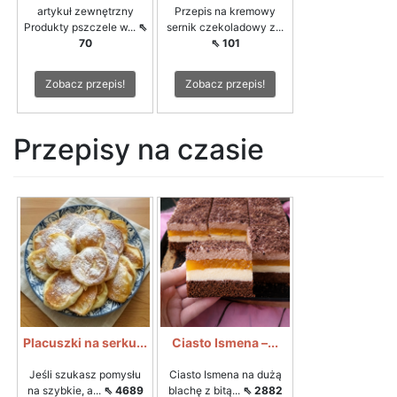
artykuł zewnętrzny
Przepis na kremowy
Produkty pszczele w...
⇖
sernik czekoladowy z...
70
⇖ 101
Zobacz przepis!
Zobacz przepis!
Przepisy na czasie
Placuszki na serku...
Ciasto Ismena –...
Jeśli szukasz pomysłu
Ciasto Ismena na dużą
na szybkie, a...
⇖ 4689
blachę z bitą...
⇖ 2882