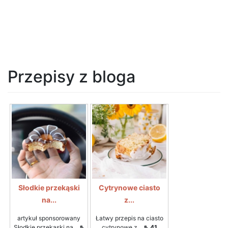
Przepisy z bloga
Słodkie przekąski
Cytrynowe ciasto
na...
z...
artykuł sponsorowany
Łatwy przepis na ciasto
Słodkie przekąski na...
⇖
cytrynowe z...
⇖ 41