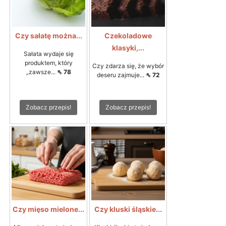
Czy sałatę można...
Czekoladowe
klasyki,...
Sałata wydaje się
produktem, który
Czy zdarza się, że wybór
„zawsze...
⇖ 78
deseru zajmuje...
⇖ 72
Zobacz przepis!
Zobacz przepis!
Czy mięso mielone...
Czy kluski śląskie...