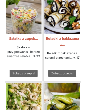
Sałatka z zupek...
Roladki z bakłażana
z...
Szybka w
przygotowaniu i bardzo
Roladki z bakłażana z
smaczna sałatka...
⇖ 22
serem i orzechami...
⇖ 17
Zobacz przepis!
Zobacz przepis!