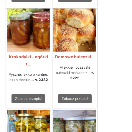
Krokodylki - ogórki
Domowe bułeczki...
z...
Miękkie i puszyste
bułeczki maślane z...
⇖
Pyszne, lekko pikantne,
2225
lekko słodkie,...
⇖ 2382
Zobacz przepis!
Zobacz przepis!