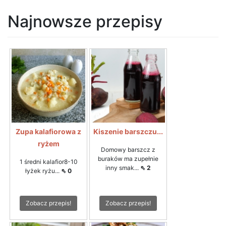
Najnowsze przepisy
Zupa kalafiorowa z
Kiszenie barszczu...
ryżem
Domowy barszcz z
buraków ma zupełnie
1 średni kalafior8-10
inny smak...
⇖ 2
łyżek ryżu...
⇖ 0
Zobacz przepis!
Zobacz przepis!