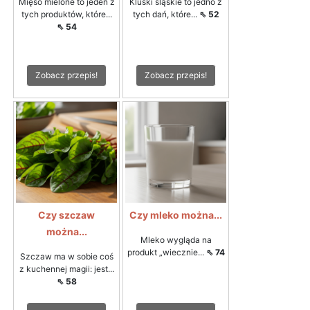
Mięso mielone to jeden z
Kluski śląskie to jedno z
tych produktów, które...
tych dań, które...
⇖ 52
⇖ 54
Zobacz przepis!
Zobacz przepis!
Czy szczaw
Czy mleko można...
można...
Mleko wygląda na
produkt „wiecznie...
⇖ 74
Szczaw ma w sobie coś
z kuchennej magii: jest...
⇖ 58