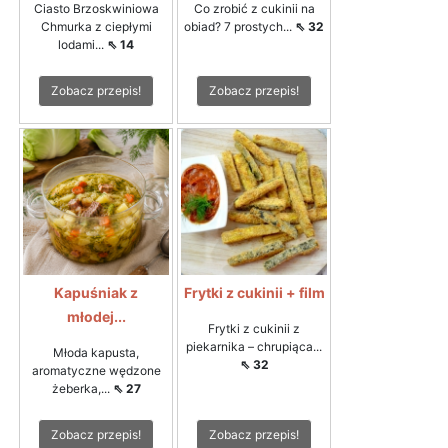
Ciasto Brzoskwiniowa
Co zrobić z cukinii na
Chmurka z ciepłymi
obiad? 7 prostych...
⇖ 32
lodami...
⇖ 14
Zobacz przepis!
Zobacz przepis!
Kapuśniak z
Frytki z cukinii + film
młodej...
Frytki z cukinii z
piekarnika – chrupiąca...
Młoda kapusta,
⇖ 32
aromatyczne wędzone
żeberka,...
⇖ 27
Zobacz przepis!
Zobacz przepis!