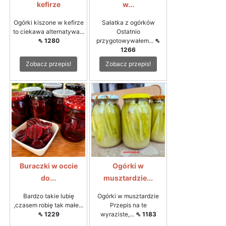
kefirze
w...
Ogórki kiszone w kefirze
Sałatka z ogórków
to ciekawa alternatywa...
Ostatnio
⇖ 1280
przygotowywałem...
⇖
1266
Zobacz przepis!
Zobacz przepis!
Buraczki w occie
Ogórki w
do...
musztardzie...
Bardzo takie lubię
Ogórki w musztardzie
,czasem robię tak małe...
Przepis na te
⇖ 1229
wyraziste,...
⇖ 1183