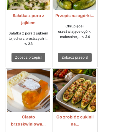
Sałatka z pora z
Przepis na ogórki...
jajkiem
Chrupiące i
orzeźwiające ogórki
Sałatka z pora z jajkiem
małosolne,...
⇖ 24
to jedna z prostszych i...
⇖ 23
Zobacz przepis!
Zobacz przepis!
Ciasto
Co zrobić z cukinii
brzoskwiniowa...
na...