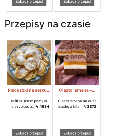
Zobacz przepis!
Zobacz przepis!
Przepisy na czasie
Placuszki na serku...
Ciasto Ismena –...
Jeśli szukasz pomysłu
Ciasto Ismena na dużą
na szybkie, a...
⇖ 4684
blachę z bitą...
⇖ 2872
Zobacz przepis!
Zobacz przepis!