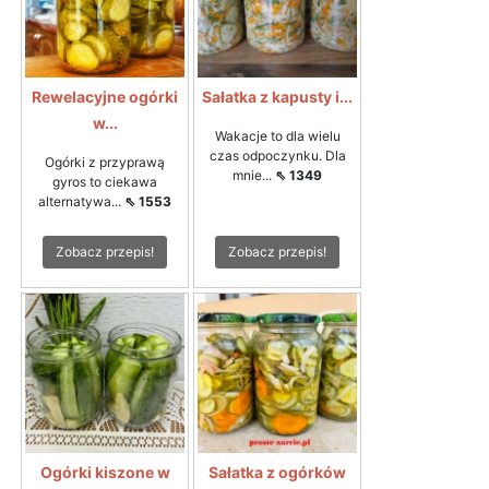
Rewelacyjne ogórki
Sałatka z kapusty i...
w...
Wakacje to dla wielu
czas odpoczynku. Dla
Ogórki z przyprawą
mnie...
⇖ 1349
gyros to ciekawa
alternatywa...
⇖ 1553
Zobacz przepis!
Zobacz przepis!
Ogórki kiszone w
Sałatka z ogórków