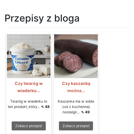
Przepisy z bloga
Czy twaróg w
Czy kaszankę
wiaderku...
można...
Twaróg w wiaderku to
Kaszanka ma w sobie
ten produkt, który...
⇖ 48
coś z kuchennej
nostalgii:...
⇖ 49
Zobacz przepis!
Zobacz przepis!