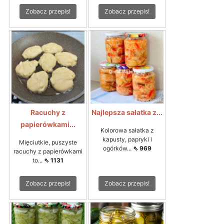
Zobacz przepis!
Zobacz przepis!
Racuchy z
Najlepsza sałatka z...
papierówkami...
Kolorowa sałatka z
kapusty, papryki i
Mięciutkie, puszyste
ogórków...
⇖ 969
racuchy z papierówkami
to...
⇖ 1131
Zobacz przepis!
Zobacz przepis!