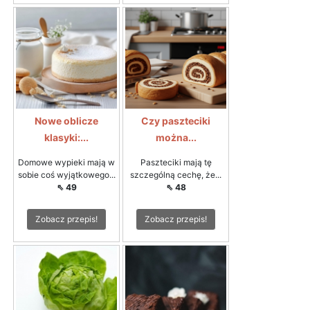
Nowe oblicze
Czy paszteciki
klasyki:...
można...
Domowe wypieki mają w
Paszteciki mają tę
sobie coś wyjątkowego...
szczególną cechę, że...
⇖ 49
⇖ 48
Zobacz przepis!
Zobacz przepis!