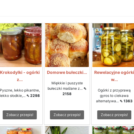
Krokodylki - ogórki
Domowe bułeczki...
Rewelacyjne ogórk
z...
w...
Miękkie i puszyste
bułeczki maślane z...
⇖
Pyszne, lekko pikantne,
Ogórki z przyprawą
2158
lekko słodkie,...
⇖ 2298
gyros to ciekawa
alternatywa...
⇖ 1363
Zobacz przepis!
Zobacz przepis!
Zobacz przepis!