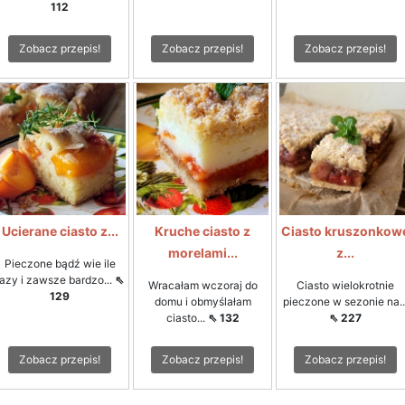
112
Zobacz przepis!
Zobacz przepis!
Zobacz przepis!
Ucierane ciasto z...
Kruche ciasto z
Ciasto kruszonkow
morelami...
z...
Pieczone bądź wie ile
razy i zawsze bardzo...
⇖
Wracałam wczoraj do
Ciasto wielokrotnie
129
domu i obmyślałam
pieczone w sezonie na..
ciasto...
⇖ 132
⇖ 227
Zobacz przepis!
Zobacz przepis!
Zobacz przepis!