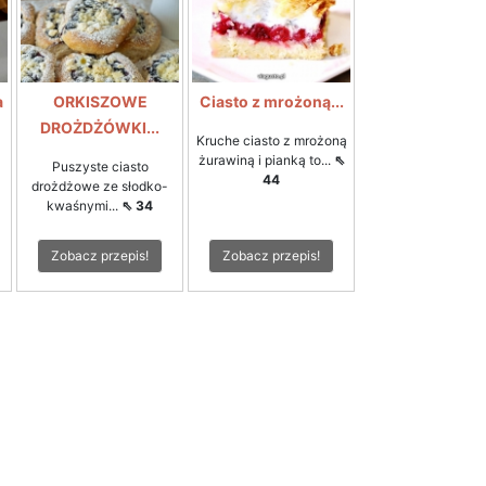
a
ORKISZOWE
Ciasto z mrożoną...
DROŻDŻÓWKI...
Kruche ciasto z mrożoną
żurawiną i pianką to...
⇖
Puszyste ciasto
44
drożdżowe ze słodko-
kwaśnymi...
⇖ 34
Zobacz przepis!
Zobacz przepis!