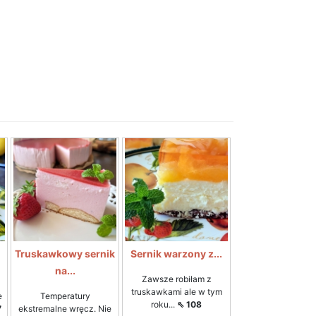
Truskawkowy sernik
Sernik warzony z...
na...
Zawsze robiłam z
truskawkami ale w tym
e
Temperatury
roku...
⇖ 108
7
ekstremalne wręcz. Nie