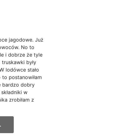
oce jagodowe. Już
 owoców. No to
e i dobrze że tyle
o truskawki były
 W lodówce stało
 to postanowiłam
ę bardzo dobry
 składniki w
ika zrobiłam z
.