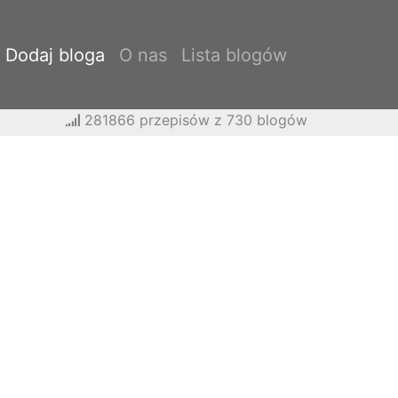
Dodaj bloga
O nas
Lista blogów
281866 przepisów z 730 blogów