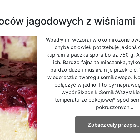
owoców jagodowych z wiśniami
Wpadły mi wczoraj w oko mrożone ow
chyba człowiek potrzebuje jakichś
kupiłam a paczka spora bo aż 750 g. Al
ich. Bardzo fajna ta mieszanka, tylk
bardzo duże i musiałam je przekroić.
wiedereczko twarogu sernikowego. No
połączyć w jedno. I to był naprawd
wybór.Składniki:Sernik:Wszystkie
temperaturze pokojowej* spód sern
pokruszonych...
Zobacz cały przepis..