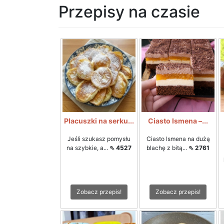
Przepisy na czasie
Placuszki na serku...
Ciasto Ismena –...
Jeśli szukasz pomysłu
Ciasto Ismena na dużą
na szybkie, a...
⇖ 4527
blachę z bitą...
⇖ 2761
Zobacz przepis!
Zobacz przepis!