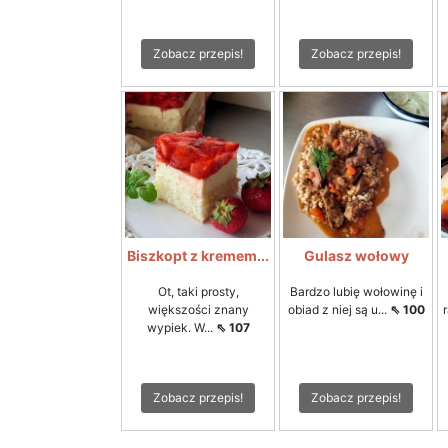
Zobacz przepis!
Zobacz przepis!
Biszkopt z kremem...
Gulasz wołowy
Ot, taki prosty,
Bardzo lubię wołowinę i
większości znany
obiad z niej są u...
⇖ 100
wypiek. W...
⇖ 107
Zobacz przepis!
Zobacz przepis!