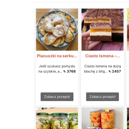
Placuszki na serku...
Ciasto Ismena –...
Jeśli szukasz pomysłu
Ciasto Ismena na dużą
na szybkie, a...
⇖ 3768
blachę z bitą...
⇖ 2457
Zobacz przepis!
Zobacz przepis!