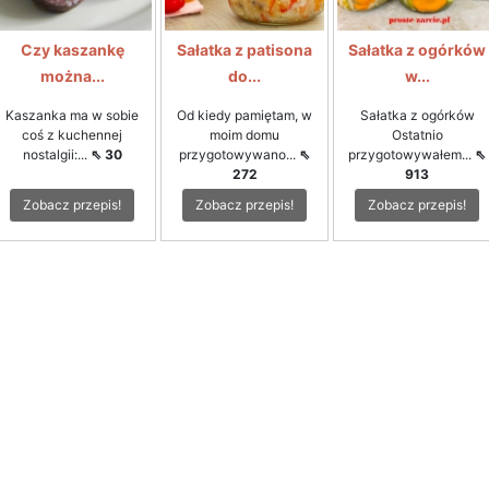
Czy kaszankę
Sałatka z patisona
Sałatka z ogórków
można...
do...
w...
Kaszanka ma w sobie
Od kiedy pamiętam, w
Sałatka z ogórków
coś z kuchennej
moim domu
Ostatnio
nostalgii:...
⇖ 30
przygotowywano...
⇖
przygotowywałem...
⇖
272
913
Zobacz przepis!
Zobacz przepis!
Zobacz przepis!