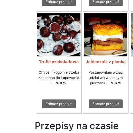
Zobacz przepis!
Zobacz przepis!
Trufle czekoladowe
Jabłecznik z pianką
Chyba nikogo nie trzeba
Postanowilam wziac
zachecac do kupowania
udzial we wspolnym
i...
⇖ 872
pieczeniu,...
⇖ 675
Zobacz przepis!
Zobacz przepis!
Przepisy na czasie