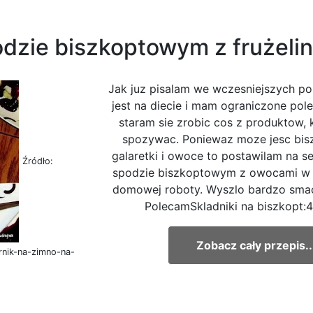
odzie biszkoptowym z frużeli
Jak juz pisalam we wczesniejszych po
jest na diecie i mam ograniczone pol
staram sie zrobic cos z produktow,
spozywac. Poniewaz moze jesc biszk
galaretki i owoce to postawilam na s
Źródło:
spodzie biszkoptowym z owocami w z
domowej roboty. Wyszlo bardzo smac
PolecamSkladniki na biszkopt:4 j
Zobacz cały przepis..
rnik-na-zimno-na-