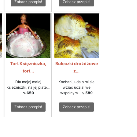
Zobacz przepis!
Zobacz przepis!
Tort Księżniczka,
Bułeczki drożdżowe
tort...
z...
Dla mojej malej
Kochani, udalo mi sie
ksiezniczki, na jej piate...
wziac udzial we
⇖ 650
wspolnym...
⇖ 589
Zobacz przepis!
Zobacz przepis!