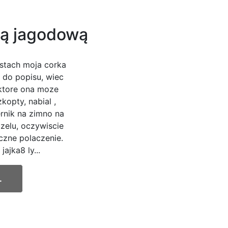
ną jagodową
stach moja corka
e do popisu, wiec
 ktore ona moze
opty, nabial ,
ernik na zimno na
elu, oczywiscie
zne polaczenie.
ajka8 ly...
.