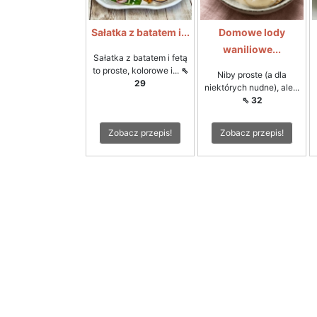
Sałatka z batatem i...
Domowe lody
waniliowe...
Sałatka z batatem i fetą
to proste, kolorowe i...
⇖
Niby proste (a dla
29
niektórych nudne), ale...
⇖ 32
Zobacz przepis!
Zobacz przepis!