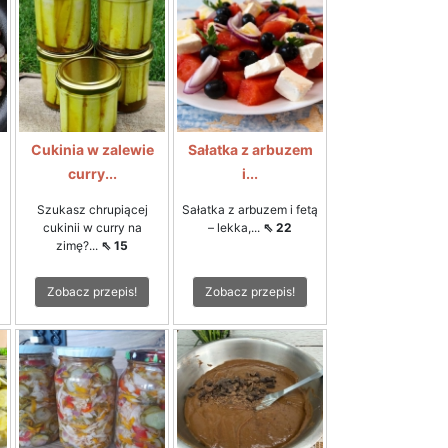
Cukinia w zalewie
Sałatka z arbuzem
curry...
i...
Szukasz chrupiącej
Sałatka z arbuzem i fetą
cukinii w curry na
– lekka,...
⇖ 22
zimę?...
⇖ 15
Zobacz przepis!
Zobacz przepis!