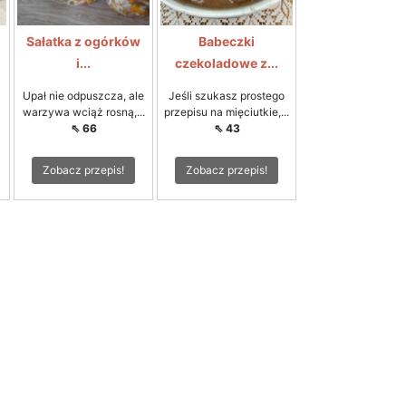
Sałatka z ogórków
Babeczki
i...
czekoladowe z...
Upał nie odpuszcza, ale
Jeśli szukasz prostego
warzywa wciąż rosną,...
przepisu na mięciutkie,...
⇖ 66
⇖ 43
Zobacz przepis!
Zobacz przepis!