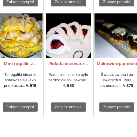
Zobacz przepis!
Zobacz przepis!
Zobacz przepis!
Mini rogaliki z...
Rolada bezowa z...
Makowiec japoński
Te rogaliki idealnie
Wiem, ze mnie nie bylo
Świeta, swieta i po
sprawdza sie jako
bardzo dlugo i pewnie...
swietach :D Pora
przekaska...
⇖ 619
⇖ 550
rozpoczac...
⇖ 578
Zobacz przepis!
Zobacz przepis!
Zobacz przepis!