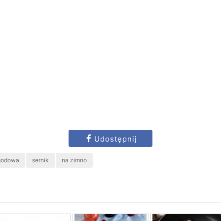
Udostępnij
agodowa
sernik
na zimno