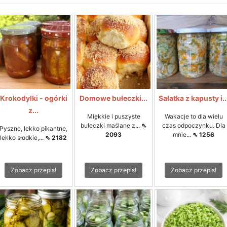
Krokodylki - ogórki
Domowe bułeczki...
Sałatka z kapusty i..
z...
Miękkie i puszyste
Wakacje to dla wielu
bułeczki maślane z...
⇖
czas odpoczynku. Dla
Pyszne, lekko pikantne,
2093
mnie...
⇖ 1256
lekko słodkie,...
⇖ 2182
Zobacz przepis!
Zobacz przepis!
Zobacz przepis!