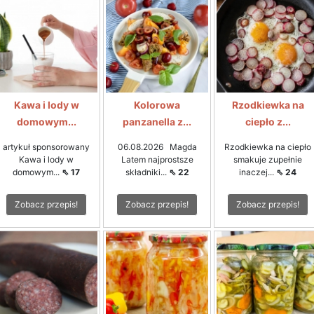
Kawa i lody w
Kolorowa
Rzodkiewka na
domowym...
panzanella z...
ciepło z...
artykuł sponsorowany
06.08.2026 Magda
Rzodkiewka na ciepło
Kawa i lody w
Latem najprostsze
smakuje zupełnie
domowym...
⇖ 17
składniki...
⇖ 22
inaczej...
⇖ 24
Zobacz przepis!
Zobacz przepis!
Zobacz przepis!