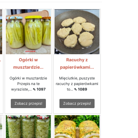
.
Ogórki w
Racuchy z
musztardzie...
papierówkami...
Ogórki w musztardzie
Mięciutkie, puszyste
Przepis na te
racuchy z papierówkami
wyraziste,...
⇖ 1097
to...
⇖ 1089
Zobacz przepis!
Zobacz przepis!