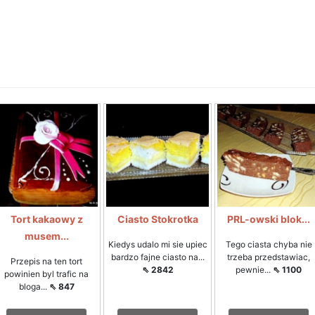
Tort kakaowy z
Ciasto Stokrotka
PRL-owski blok...
musem...
Kiedys udalo mi sie upiec
Tego ciasta chyba nie
bardzo fajne ciasto na...
trzeba przedstawiac,
Przepis na ten tort
⇖ 2842
pewnie...
⇖ 1100
powinien byl trafic na
bloga...
⇖ 847