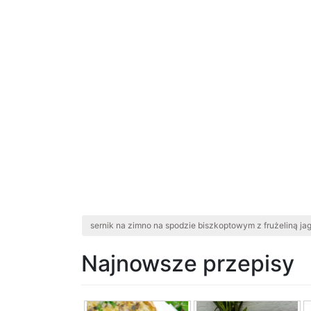
sernik na zimno na spodzie biszkoptowym z frużeliną j
Najnowsze przepisy