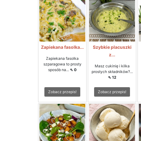
Zapiekana fasolka...
Szybkie placuszki
z...
Zapiekana fasolka
szparagowa to prosty
Masz cukinię i kilka
sposób na...
⇖ 0
prostych składników?...
⇖ 12
Zobacz przepis!
Zobacz przepis!