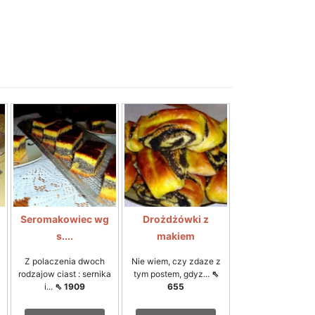
Seromakowiec wg
Drożdżówki z
s....
makiem
Z polaczenia dwoch
Nie wiem, czy zdaze z
rodzajow ciast : sernika
tym postem, gdyz...
⇖
i...
⇖ 1909
655