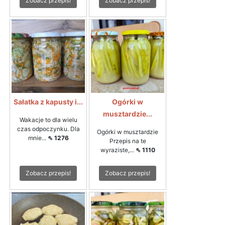
Zobacz przepis!
Zobacz przepis!
Sałatka z kapusty i...
Ogórki w
musztardzie...
Wakacje to dla wielu
czas odpoczynku. Dla
Ogórki w musztardzie
mnie...
⇖ 1276
Przepis na te
wyraziste,...
⇖ 1110
Zobacz przepis!
Zobacz przepis!