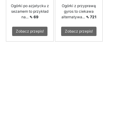
Ogórki po azjatycku z
Ogórki z przyprawą
sezamem to przykład
gyros to ciekawa
na...
⇖ 69
alternatywa...
⇖ 721
Zobacz przepis!
Zobacz przepis!