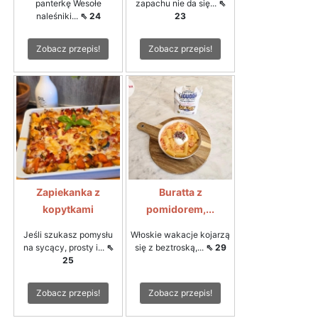
panterkę Wesołe
zapachu nie da się...
⇖
naleśniki...
⇖ 24
23
Zobacz przepis!
Zobacz przepis!
Zapiekanka z
Buratta z
kopytkami
pomidorem,...
Jeśli szukasz pomysłu
Włoskie wakacje kojarzą
na sycący, prosty i...
⇖
się z beztroską,...
⇖ 29
25
Zobacz przepis!
Zobacz przepis!