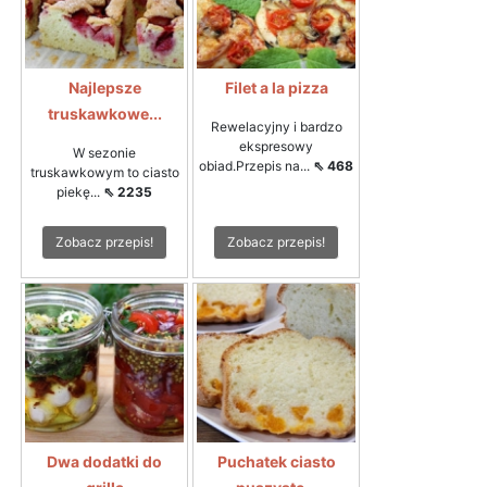
Najlepsze
Filet a la pizza
truskawkowe...
Rewelacyjny i bardzo
ekspresowy
W sezonie
obiad.Przepis na...
⇖ 468
truskawkowym to ciasto
piekę...
⇖ 2235
Zobacz przepis!
Zobacz przepis!
Dwa dodatki do
Puchatek ciasto