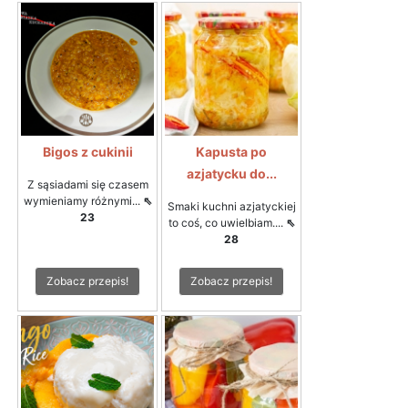
Bigos z cukinii
Kapusta po
azjatycku do...
Z sąsiadami się czasem
wymieniamy różnymi...
⇖
Smaki kuchni azjatyckiej
23
to coś, co uwielbiam....
⇖
28
Zobacz przepis!
Zobacz przepis!