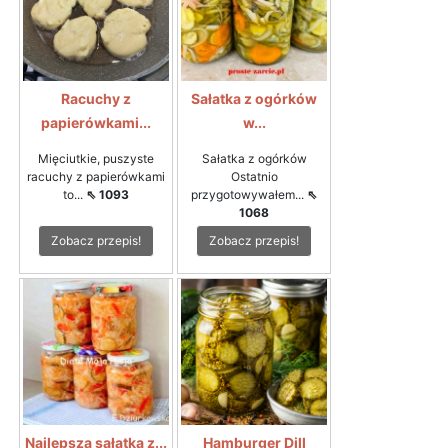
Racuchy z
Sałatka z ogórków
papierówkami...
w...
Mięciutkie, puszyste
Sałatka z ogórków
racuchy z papierówkami
Ostatnio
to...
⇖ 1093
przygotowywałem...
⇖
1068
Zobacz przepis!
Zobacz przepis!
Najlepsza sałatka z...
Hamburger Dill