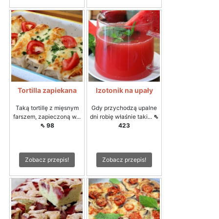
Tortilla zapiekana
Izotonik na upały
Taką tortillę z mięsnym
Gdy przychodzą upalne
farszem, zapieczoną w...
dni robię właśnie taki...
⇖
⇖ 98
423
Zobacz przepis!
Zobacz przepis!