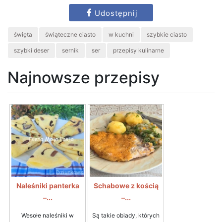
Udostępnij
święta
świąteczne ciasto
w kuchni
szybkie ciasto
szybki deser
sernik
ser
przepisy kulinarne
Najnowsze przepisy
Naleśniki panterka
Schabowe z kością
–...
–...
Wesołe naleśniki w
Są takie obiady, których