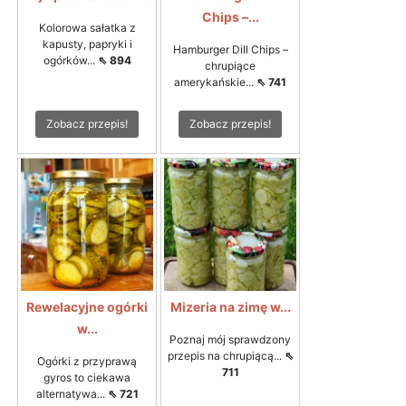
Chips –...
Kolorowa sałatka z
kapusty, papryki i
Hamburger Dill Chips –
ogórków...
⇖ 894
chrupiące
amerykańskie...
⇖ 741
Zobacz przepis!
Zobacz przepis!
Rewelacyjne ogórki
Mizeria na zimę w...
w...
Poznaj mój sprawdzony
przepis na chrupiącą...
⇖
Ogórki z przyprawą
711
gyros to ciekawa
alternatywa...
⇖ 721