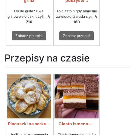
grilla
puszyste...
Co do grilla? Dwa
To ciasto nigdy mnie nie
grillowe słoiczki czyli...
⇖
zawiodło. Zajada się...
⇖
710
189
Zobacz przepis!
Zobacz przepis!
Przepisy na czasie
Placuszki na serku...
Ciasto Ismena –...
Jeśli szukasz pomysłu
Ciasto Ismena na dużą