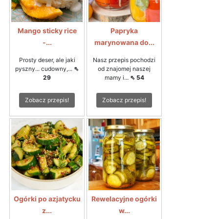
Mango sticky rice
Papryka
-...
marynowana do...
Prosty deser, ale jaki
Nasz przepis pochodzi
pyszny... cudowny,...
⇖
od znajomej naszej
29
mamy i...
⇖ 54
Zobacz przepis!
Zobacz przepis!
Ogórki po azjatycku
Rewelacyjne ogórki
z...
w...