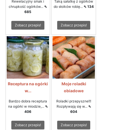
Rewelacyjny smak i
Taką sałatkę z ogórków
chrupkość ogórków...
⇖
do słoików robię...
⇖ 134
685
Zobacz przepis!
Zobacz przepis!
Receptura na ogórki
Moje roladki
w...
obiadowe
Bardzo dobra receptura
Roladki przepyszne!!!
na ogórki w miodzie,...
⇖
Rozpływają się w...
⇖
406
604
Zobacz przepis!
Zobacz przepis!