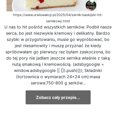
https://www.urwiswakcji.pl/2025/04/sernik-baskijski-hit-
sernikowy.html
U nas to hit pośród wszystkich serników. Podbił nasze
serca, bo jest niezwykle kremowy i delikatny. Bardzo
szybki w przygotowaniu, musie go wypróbować, bo
jest niesamowity i muszę przyznać że kiedy
spróbowałam go pierwszy raz byłam zaskoczona, bo
do tej pory nie jadłam jeszcze sernika właśnie z taką
nutą smakową i kremowością. (adsbygoogle =
window.adsbygoogle || []).push({}); Składniki
(tortownica o wymiarach 24x24 cm):masa
serowa:750-800 g serków...
Zobacz cały przepis...