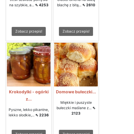
na szybkie, a...
⇖ 4253
blachę z bitą...
⇖ 2610
Zobacz przepis!
Zobacz przepis!
Krokodylki - ogórki
Domowe bułeczki...
z...
Miękkie i puszyste
bułeczki maślane z...
⇖
Pyszne, lekko pikantne,
2123
lekko słodkie,...
⇖ 2236