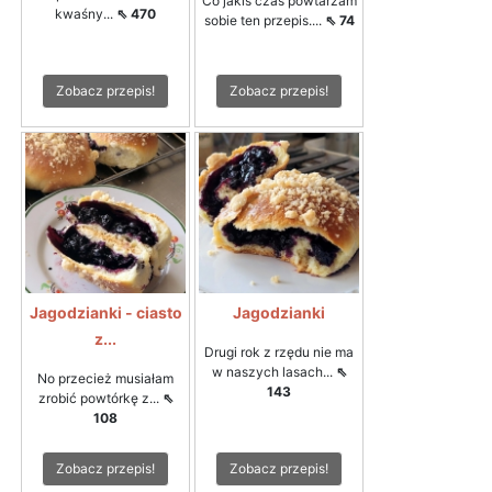
Co jakiś czas powtarzam
kwaśny...
⇖ 470
sobie ten przepis....
⇖ 74
Zobacz przepis!
Zobacz przepis!
Jagodzianki - ciasto
Jagodzianki
z...
Drugi rok z rzędu nie ma
w naszych lasach...
⇖
No przecież musiałam
143
zrobić powtórkę z...
⇖
108
Zobacz przepis!
Zobacz przepis!