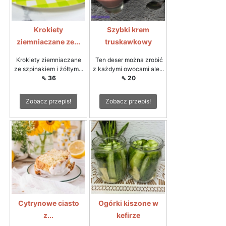
Krokiety
Szybki krem
ziemniaczane ze...
truskawkowy
Krokiety ziemniaczane
Ten deser można zrobić
ze szpinakiem i żółtym...
z każdymi owocami ale...
⇖ 36
⇖ 20
Zobacz przepis!
Zobacz przepis!
Cytrynowe ciasto
Ogórki kiszone w
z...
kefirze