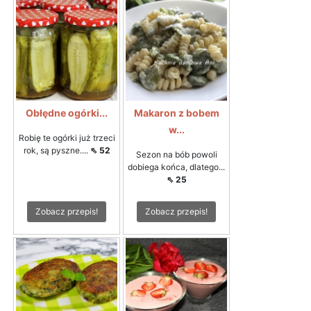
Obłędne ogórki...
Makaron z bobem
w...
Robię te ogórki już trzeci
rok, są pyszne....
⇖ 52
Sezon na bób powoli
dobiega końca, dlatego...
⇖ 25
Zobacz przepis!
Zobacz przepis!