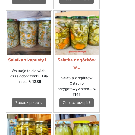
Sałatka z kapusty i...
Sałatka z ogórków
w...
Wakacje to dla wielu
czas odpoczynku. Dla
Sałatka z ogórków
mnie...
⇖ 1289
Ostatnio
przygotowywałem...
⇖
1141
Zobacz przepis!
Zobacz przepis!