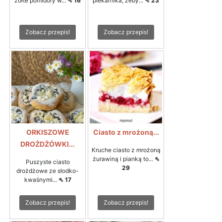
żółte pomidory w...
⇖ 16
piekarnika, żeby...
⇖ 23
Zobacz przepis!
Zobacz przepis!
ORKISZOWE
Ciasto z mrożoną...
DROŻDŻÓWKI...
Kruche ciasto z mrożoną
żurawiną i pianką to...
⇖
Puszyste ciasto
29
drożdżowe ze słodko-
kwaśnymi...
⇖ 17
Zobacz przepis!
Zobacz przepis!