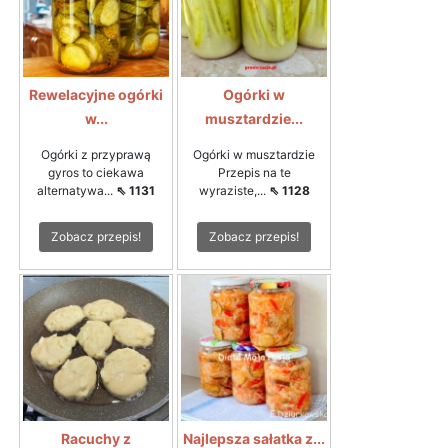
Rewelacyjne ogórki
Ogórki w
w...
musztardzie...
Ogórki z przyprawą
Ogórki w musztardzie
gyros to ciekawa
Przepis na te
alternatywa...
⇖ 1131
wyraziste,...
⇖ 1128
Zobacz przepis!
Zobacz przepis!
Racuchy z
Najlepsza sałatka z...