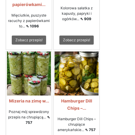
papierówkami...
Kolorowa sałatka z
kapusty, papryki i
Mięciutkie, puszyste
ogórków...
⇖ 909
racuchy z papierówkami
to...
⇖ 1096
Zobacz przepis!
Zobacz przepis!
Mizeria na zimę w...
Hamburger Dill
Chips –...
Poznaj mój sprawdzony
przepis na chrupiącą...
⇖
Hamburger Dill Chips –
757
chrupiące
amerykańskie...
⇖ 757