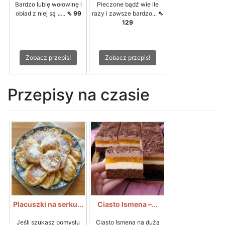
Bardzo lubię wołowinę i
Pieczone bądź wie ile
obiad z niej są u...
⇖ 99
razy i zawsze bardzo...
⇖
129
Zobacz przepis!
Zobacz przepis!
Przepisy na czasie
Placuszki na serku...
Ciasto Ismena –...
Jeśli szukasz pomysłu
Ciasto Ismena na dużą