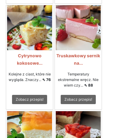
Cytrynowo
Truskawkowy sernik
kokosowe...
na...
Kolejne z ciast, które nie
Temperatury
wygląda. Znaczy...
⇖ 76
ekstremalne wręcz. Nie
wiem czy...
⇖ 88
Zobacz przepis!
Zobacz przepis!