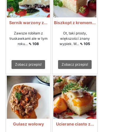
Sernik warzony z...
Biszkopt z kremem...
Zawsze robiłam z
Ot, taki prosty,
truskawkami ale w tym
większości znany
roku...
⇖ 108
wypiek. W...
⇖ 105
Zobacz przepis!
Zobacz przepis!
Gulasz wołowy
Ucierane ciasto z...