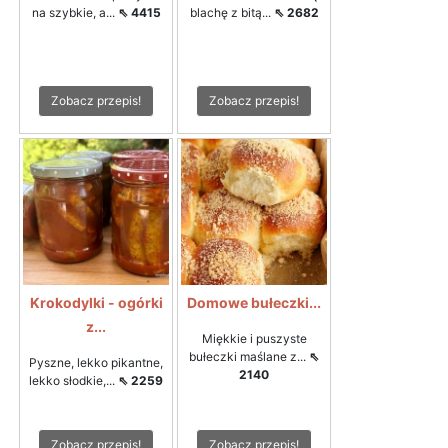
na szybkie, a...
⇖ 4415
blachę z bitą...
⇖ 2682
Zobacz przepis!
Zobacz przepis!
Krokodylki - ogórki
Domowe bułeczki...
z...
Miękkie i puszyste
bułeczki maślane z...
⇖
Pyszne, lekko pikantne,
2140
lekko słodkie,...
⇖ 2259
Zobacz przepis!
Zobacz przepis!