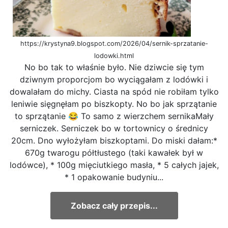
https://krystyna9.blogspot.com/2026/04/sernik-sprzatanie-
lodowki.html
No bo tak to właśnie było. Nie dziwcie się tym
dziwnym proporcjom bo wyciągałam z lodówki i
dowalałam do michy. Ciasta na spód nie robiłam tylko
leniwie sięgnęłam po biszkopty. No bo jak sprzątanie
to sprzątanie 😂 To samo z wierzchem sernikaMały
serniczek. Serniczek bo w tortownicy o średnicy
20cm. Dno wyłożyłam biszkoptami. Do miski dałam:*
670g twarogu półtłustego (taki kawałek był w
lodówce), * 100g mięciutkiego masła, * 5 całych jajek,
* 1 opakowanie budyniu...
Zobacz cały przepis...