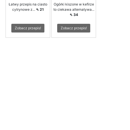
Łatwy przepis na ciasto
Ogórki kiszone w kefirze
cytrynowe z...
⇖ 21
to ciekawa alternatywa...
⇖ 34
Zobacz przepis!
Zobacz przepis!