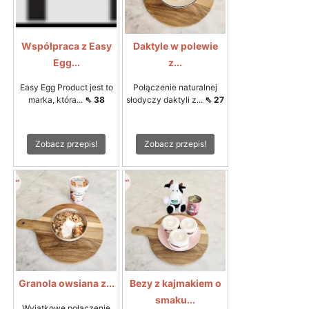
Współpraca z Easy
Daktyle w polewie
Egg...
z...
Easy Egg Product jest to
Połączenie naturalnej
marka, która...
⇖ 38
słodyczy daktyli z...
⇖ 27
Zobacz przepis!
Zobacz przepis!
Granola owsiana z...
Bezy z kajmakiem o
smaku...
Wyjątkowe połączenie