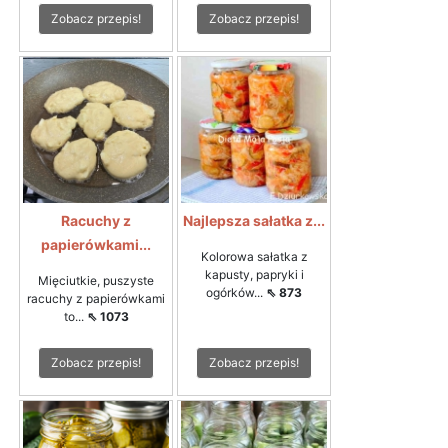
Zobacz przepis!
Zobacz przepis!
Racuchy z
Najlepsza sałatka z...
papierówkami...
Kolorowa sałatka z
kapusty, papryki i
Mięciutkie, puszyste
ogórków...
⇖ 873
racuchy z papierówkami
to...
⇖ 1073
Zobacz przepis!
Zobacz przepis!