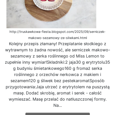
http://truskawkowa-fiesta.blogspot.com/2025/09/serniczek-
makowo-sezamowy-ze-sliwkami.html
Kolejny przepis złamany! Przeplatanie słodkiego z
wytrawnym to żadna nowość, ale serniczek makowo-
sezamowy z serka roślinnego od Miss Lemon to
zupełnie inny wymiar!Składniki:2 jaja30 g erytrytolu35
g budyniu śmietankowego160 g fromaż serka
roślinnego z orzechów nerkowca z makiem i
sezamem120 g śliwek bez pestekaromatSposób
przygotowania:Jaja utrzeć z erytrytolem na puszystą
masę. Dodać skrobię, aromat i serek - całość
wymieszać. Masę przelać do natłuszczonej formy.
Na...