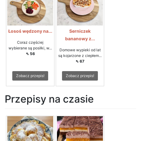
Łosoś wędzony na...
Serniczek
bananowy z...
Coraz częściej
wybierane są posiłki, w...
Domowe wypieki od lat
⇖ 56
są kojarzone z ciepłem...
⇖ 67
Zobacz przepis!
Zobacz przepis!
Przepisy na czasie