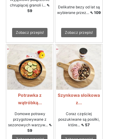
chrupiącej granoli i...
⇖
Delikatne bezy od lat są
59
wybierane przez...
⇖ 109
Zobacz przepis!
Zobacz przepis!
Potrawka z
Szynkowa słoikowa
wątróbką...
z...
Domowe potrawy
Coraz częściej
przygotowywane z
poszukiwane są posiłki,
sezonowych warzyw...
⇖
które...
⇖ 57
59