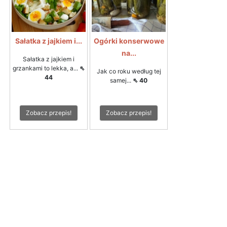
Sałatka z jajkiem i...
Ogórki konserwowe
na...
Sałatka z jajkiem i
grzankami to lekka, a...
⇖
Jak co roku według tej
44
samej...
⇖ 40
Zobacz przepis!
Zobacz przepis!