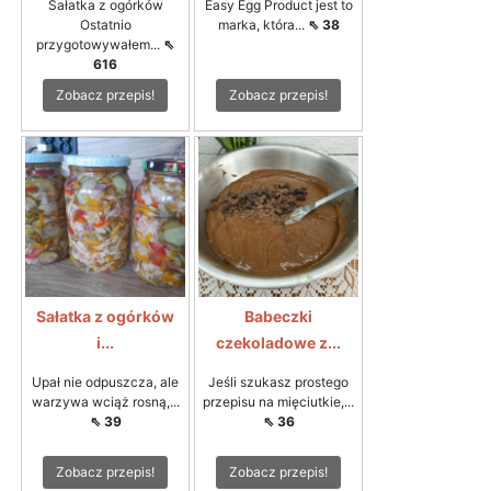
Sałatka z ogórków
Easy Egg Product jest to
Ostatnio
marka, która...
⇖ 38
przygotowywałem...
⇖
616
Zobacz przepis!
Zobacz przepis!
Sałatka z ogórków
Babeczki
i...
czekoladowe z...
Upał nie odpuszcza, ale
Jeśli szukasz prostego
warzywa wciąż rosną,...
przepisu na mięciutkie,...
⇖ 39
⇖ 36
Zobacz przepis!
Zobacz przepis!