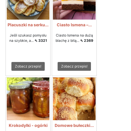
Placuszki na serku...
Ciasto Ismena –...
Jeśli szukasz pomysłu
Ciasto Ismena na dużą
na szybkie, a...
⇖ 3321
blachę z bitą...
⇖ 2369
Zobacz przepis!
Zobacz przepis!
Krokodylki - ogórki
Domowe bułeczki...