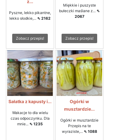
z...
Miękkie i puszyste
bułeczki maślane z...
⇖
Pyszne, lekko pikantne,
2067
lekko słodkie,...
⇖ 2162
Zobacz przepis!
Zobacz przepis!
Sałatka z kapusty i...
Ogórki w
musztardzie...
Wakacje to dla wielu
czas odpoczynku. Dla
Ogórki w musztardzie
mnie...
⇖ 1235
Przepis na te
wyraziste,...
⇖ 1088