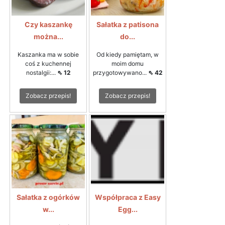
Czy kaszankę
Sałatka z patisona
można...
do...
Kaszanka ma w sobie
Od kiedy pamiętam, w
coś z kuchennej
moim domu
nostalgii:...
⇖ 12
przygotowywano...
⇖ 42
Zobacz przepis!
Zobacz przepis!
Sałatka z ogórków
Współpraca z Easy
w...
Egg...