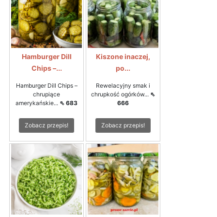
Hamburger Dill
Kiszone inaczej,
Chips –...
po...
Hamburger Dill Chips –
Rewelacyjny smak i
chrupiące
chrupkość ogórków...
⇖
amerykańskie...
⇖ 683
666
Zobacz przepis!
Zobacz przepis!