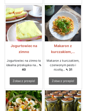
Jogurtowiec na
Makaron z
zimno
kurczakiem,...
Jogurtowiec na zimno to
Makaron z kurczakiem,
idealna przekąska na...
⇖
czerwonym pesto i
40
ricottą...
⇖ 31
Zobacz przepis!
Zobacz przepis!