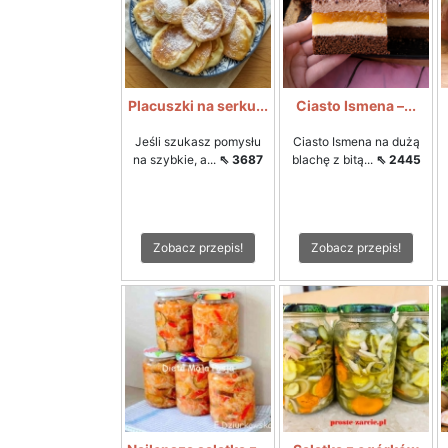
Placuszki na serku...
Ciasto Ismena –...
Jeśli szukasz pomysłu
Ciasto Ismena na dużą
na szybkie, a...
⇖ 3687
blachę z bitą...
⇖ 2445
Zobacz przepis!
Zobacz przepis!