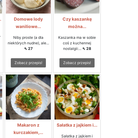
.
Domowe lody
Czy kaszankę
waniliowe...
można...
ą
⇖
Niby proste (a dla
Kaszanka ma w sobie
niektórych nudne), ale...
coś z kuchennej
⇖ 27
nostalgii:...
⇖ 28
Zobacz przepis!
Zobacz przepis!
Makaron z
Sałatka z jajkiem i...
kurczakiem,...
Sałatka z jajkiem i