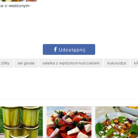
atka-z-wedzonym-
Udostępnij
 żółty
ser gouda
sałatka z wędzonym kurczakiem
kukurydza
ki