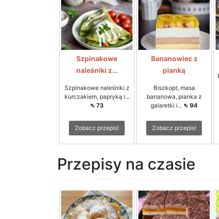
Szpinakowe
Bananowiec z
naleśniki z...
pianką
Szpinakowe naleśniki z
Biszkopt, masa
kurczakiem, papryką i...
bananowa, pianka z
⇖ 73
galaretki i...
⇖ 94
Zobacz przepis!
Zobacz przepis!
Przepisy na czasie