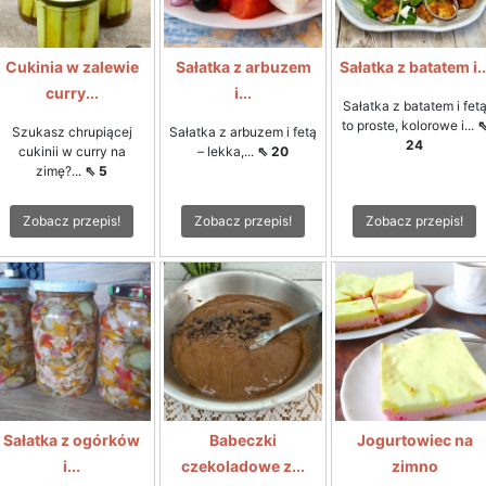
Cukinia w zalewie
Sałatka z arbuzem
Sałatka z batatem i..
curry...
i...
Sałatka z batatem i fet
to proste, kolorowe i...
Szukasz chrupiącej
Sałatka z arbuzem i fetą
24
cukinii w curry na
– lekka,...
⇖ 20
zimę?...
⇖ 5
Zobacz przepis!
Zobacz przepis!
Zobacz przepis!
Sałatka z ogórków
Babeczki
Jogurtowiec na
i...
czekoladowe z...
zimno