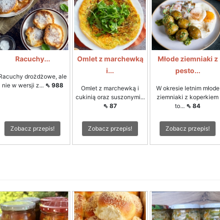
Racuchy...
Omlet z marchewką
Młode ziemniaki z
i...
pesto...
Racuchy drożdżowe, ale
nie w wersji z...
⇖ 988
Omlet z marchewką i
W okresie letnim młode
cukinią oraz suszonymi...
ziemniaki z koperkiem
⇖ 87
to...
⇖ 84
Zobacz przepis!
Zobacz przepis!
Zobacz przepis!