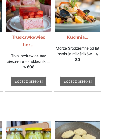
Truskawkowiec
Kuchnia...
bez...
Morze Śródziemne od lat
inspiruje miłośników...
⇖
Truskawkowiec bez
80
pieczenia – 4 składniki,...
⇖ 698
Zobacz przepis!
Zobacz przepis!