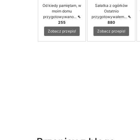
Od kiedy pamiętam, w
Sałatka z ogórków
moim domu
Ostatnio
przygotowywano...
⇖
przygotowywałem...
⇖
255
880
Zobacz przepis!
Zobacz przepis!