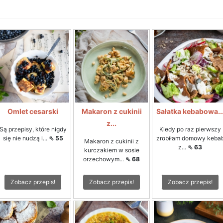
Omlet cesarski
Makaron z cukinii
Sałatka kebabowa..
z...
Są przepisy, które nigdy
Kiedy po raz pierwszy
się nie nudzą i...
⇖ 55
zrobiłam domowy keba
Makaron z cukinii z
z...
⇖ 63
kurczakiem w sosie
orzechowym...
⇖ 68
Zobacz przepis!
Zobacz przepis!
Zobacz przepis!