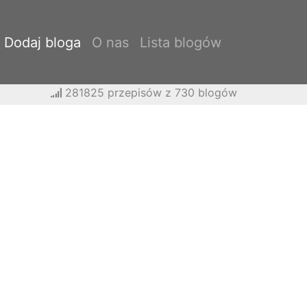
Dodaj bloga
O nas
Lista blogów
281825 przepisów z 730 blogów