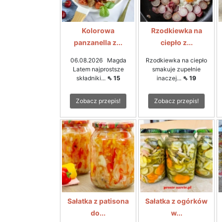
Kolorowa
Rzodkiewka na
panzanella z...
ciepło z...
06.08.2026 Magda
Rzodkiewka na ciepło
Latem najprostsze
smakuje zupełnie
składniki...
⇖ 15
inaczej...
⇖ 19
Zobacz przepis!
Zobacz przepis!
Sałatka z patisona
Sałatka z ogórków
do...
w...