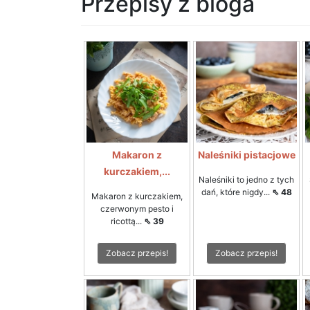
Przepisy z bloga
Makaron z
Naleśniki pistacjowe
kurczakiem,...
Naleśniki to jedno z tych
dań, które nigdy...
⇖ 48
Makaron z kurczakiem,
czerwonym pesto i
ricottą...
⇖ 39
Zobacz przepis!
Zobacz przepis!