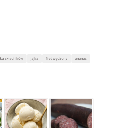
lka składników
jajka
filet wędzony
ananas