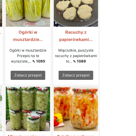
.
Ogórki w
Racuchy z
musztardzie...
papierówkami...
Ogórki w musztardzie
Mięciutkie, puszyste
Przepis na te
racuchy z papierówkami
wyraziste,...
⇖ 1095
to...
⇖ 1089
Zobacz przepis!
Zobacz przepis!