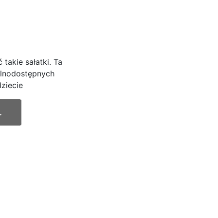
takie sałatki. Ta
gólnodostępnych
dziecie
.