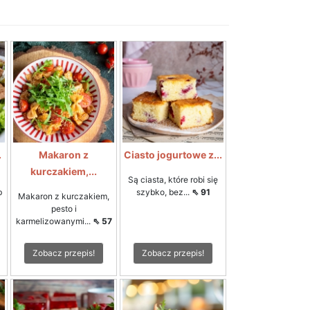
.
Makaron z
Ciasto jogurtowe z...
kurczakiem,...
Są ciasta, które robi się
b
szybko, bez...
⇖ 91
Makaron z kurczakiem,
pesto i
karmelizowanymi...
⇖ 57
Zobacz przepis!
Zobacz przepis!