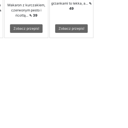
grzankami to lekka, a...
⇖
o
Makaron z kurczakiem,
49
⇖
czerwonym pesto i
ricottą...
⇖ 39
Zobacz przepis!
Zobacz przepis!