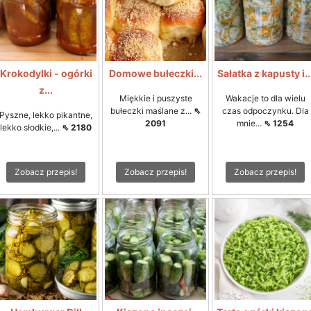
Krokodylki - ogórki
Domowe bułeczki...
Sałatka z kapusty i..
z...
Miękkie i puszyste
Wakacje to dla wielu
bułeczki maślane z...
⇖
czas odpoczynku. Dla
Pyszne, lekko pikantne,
2091
mnie...
⇖ 1254
lekko słodkie,...
⇖ 2180
Zobacz przepis!
Zobacz przepis!
Zobacz przepis!