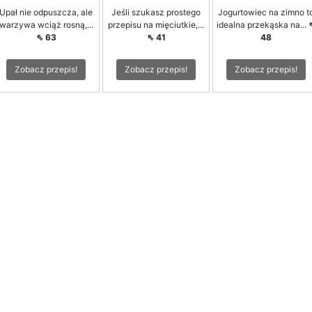
Upał nie odpuszcza, ale
Jeśli szukasz prostego
Jogurtowiec na zimno t
warzywa wciąż rosną,...
przepisu na mięciutkie,...
idealna przekąska na...
⇖ 63
⇖ 41
48
Zobacz przepis!
Zobacz przepis!
Zobacz przepis!