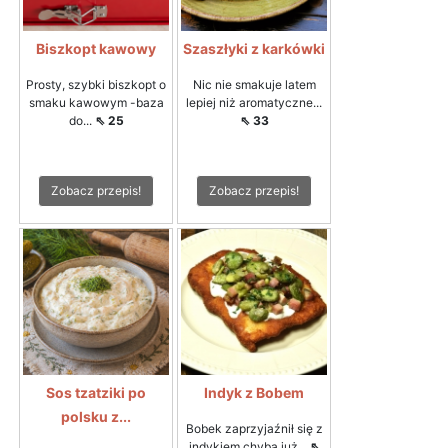
Biszkopt kawowy
Szaszłyki z karkówki
Prosty, szybki biszkopt o
Nic nie smakuje latem
smaku kawowym -baza
lepiej niż aromatyczne...
do...
⇖ 25
⇖ 33
Zobacz przepis!
Zobacz przepis!
Sos tzatziki po
Indyk z Bobem
polsku z...
Bobek zaprzyjaźnił się z
indykiem chyba już...
⇖