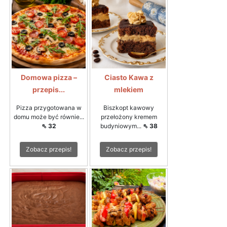
Domowa pizza –
Ciasto Kawa z
przepis...
mlekiem
Pizza przygotowana w
Biszkopt kawowy
domu może być równie...
przełożony kremem
⇖ 32
budyniowym...
⇖ 38
Zobacz przepis!
Zobacz przepis!