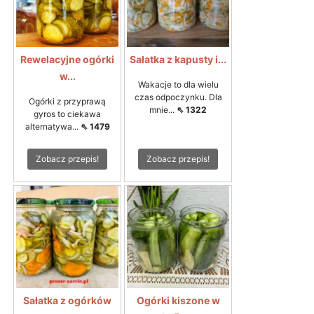
Rewelacyjne ogórki
Sałatka z kapusty i...
w...
Wakacje to dla wielu
czas odpoczynku. Dla
Ogórki z przyprawą
mnie...
⇖ 1322
gyros to ciekawa
alternatywa...
⇖ 1479
Zobacz przepis!
Zobacz przepis!
Sałatka z ogórków
Ogórki kiszone w