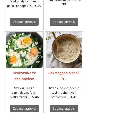
Doskonały do mięs z
35
grilla i kanapek z...
⇖ 40
Zobacz przepis!
Zobacz przepis!
Szakszuka ze
Jak zagęścić sos?
szpinakiem
8...
Szakszuka ze
Rzadki sos to jeden z
szpinakiem, fetą i
tych kuchennych
płatkami chili...
⇖ 45
problemów,...
⇖ 49
Zobacz przepis!
Zobacz przepis!