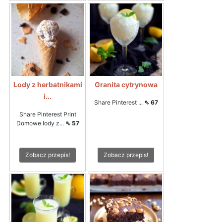
Lody z herbatnikami
Granita cytrynowa
i...
Share Pinterest ...
⇖ 67
Share Pinterest Print
Domowe lody z...
⇖ 57
Zobacz przepis!
Zobacz przepis!