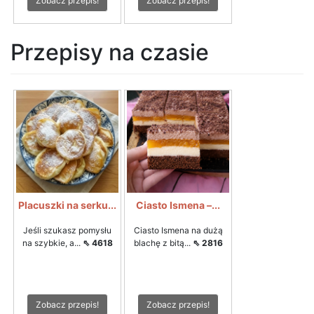
Zobacz przepis!
Zobacz przepis!
Przepisy na czasie
Placuszki na serku...
Ciasto Ismena –...
Jeśli szukasz pomysłu
Ciasto Ismena na dużą
na szybkie, a...
⇖ 4618
blachę z bitą...
⇖ 2816
Zobacz przepis!
Zobacz przepis!