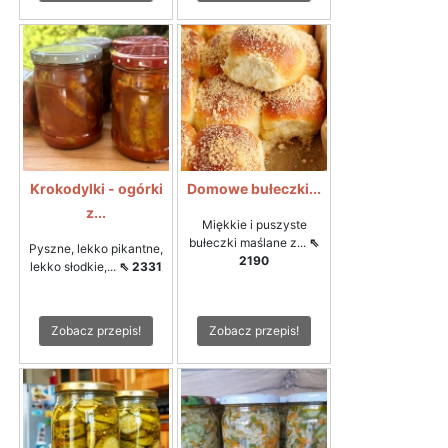
Krokodylki - ogórki
Domowe bułeczki...
z...
Miękkie i puszyste
bułeczki maślane z...
⇖
Pyszne, lekko pikantne,
2190
lekko słodkie,...
⇖ 2331
Zobacz przepis!
Zobacz przepis!