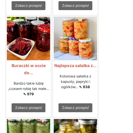
Zobacz przepis!
Zobacz przepis!
Buraczki w occie
Najlepsza sałatka z...
do...
Kolorowa sałatka z
kapusty, papryki i
Bardzo takie lubię
ogórków...
⇖ 938
,czasem robię tak małe...
⇖ 979
Zobacz przepis!
Zobacz przepis!