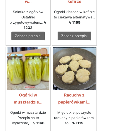
w...
kefirze
Sałatka z ogórków
Ogórki kiszone w kefirze
Ostatnio
to ciekawa alternatywa...
przygotowywałem...
⇖
⇖ 1169
1232
Zobacz przepis!
Zobacz przepis!
Ogórki w
Racuchy z
musztardzie...
papierówkami...
Ogórki w musztardzie
Mięciutkie, puszyste
Przepis na te
racuchy z papierówkami
wyraziste,...
⇖ 1166
to...
⇖ 1115