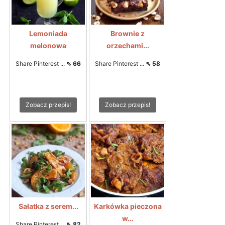
Lemoniada
Brownie z
melonowa
orzechami...
Share Pinterest ...
⇖ 66
Share Pinterest ...
⇖ 58
Zobacz przepis!
Zobacz przepis!
Sałatka z serem...
Karkówka pieczona
w...
Share Pinterest ...
⇖ 82