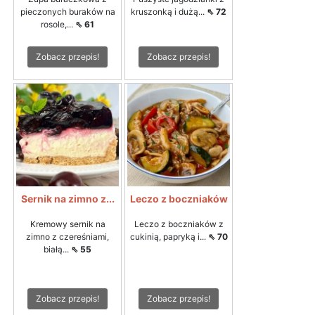
pieczonych buraków na
kruszonką i dużą...
⇖ 72
rosole,...
⇖ 61
Zobacz przepis!
Zobacz przepis!
Sernik na zimno z...
Leczo z boczniaków
Kremowy sernik na
Leczo z boczniaków z
zimno z czereśniami,
cukinią, papryką i...
⇖ 70
białą...
⇖ 55
Zobacz przepis!
Zobacz przepis!