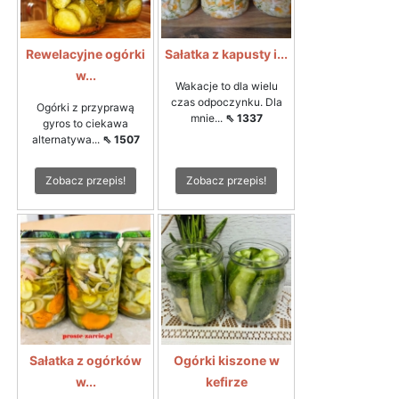
Rewelacyjne ogórki
Sałatka z kapusty i...
w...
Wakacje to dla wielu
czas odpoczynku. Dla
Ogórki z przyprawą
mnie...
⇖ 1337
gyros to ciekawa
alternatywa...
⇖ 1507
Zobacz przepis!
Zobacz przepis!
Sałatka z ogórków
Ogórki kiszone w
w...
kefirze