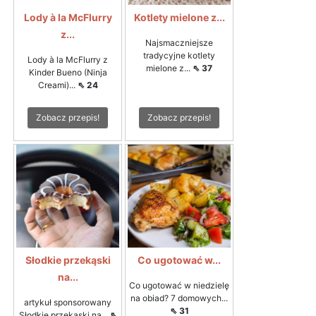
Lody à la McFlurry
Kotlety mielone z...
z...
Najsmaczniejsze
tradycyjne kotlety
Lody à la McFlurry z
mielone z...
⇖ 37
Kinder Bueno (Ninja
Creami)...
⇖ 24
Zobacz przepis!
Zobacz przepis!
Słodkie przekąski
Co ugotować w...
na...
Co ugotować w niedzielę
na obiad? 7 domowych...
artykuł sponsorowany
⇖ 31
Słodkie przekąski na...
⇖