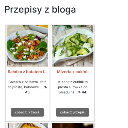
Przepisy z bloga
Sałatka z batatem i...
Mizeria z cukinii
Sałatka z batatem i fetą
Mizeria z cukinii to
to proste, kolorowe i...
⇖
prosta surówka do
45
obiadu na...
⇖ 44
Zobacz przepis!
Zobacz przepis!