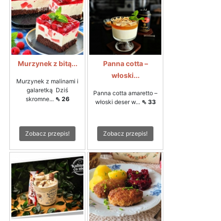
Murzynek z bitą...
Panna cotta –
włoski...
Murzynek z malinami i
galaretką Dziś
Panna cotta amaretto –
skromne...
⇖ 26
włoski deser w...
⇖ 33
Zobacz przepis!
Zobacz przepis!