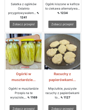
Sałatka z ogórków
Ogórki kiszone w kefirze
Ostatnio
to ciekawa alternatywa...
przygotowywałem...
⇖
⇖ 1234
1241
Zobacz przepis!
Zobacz przepis!
Ogórki w
Racuchy z
musztardzie...
papierówkami...
Ogórki w musztardzie
Mięciutkie, puszyste
Przepis na te
racuchy z papierówkami
wyraziste,...
⇖ 1169
to...
⇖ 1127
Zobacz przepis!
Zobacz przepis!