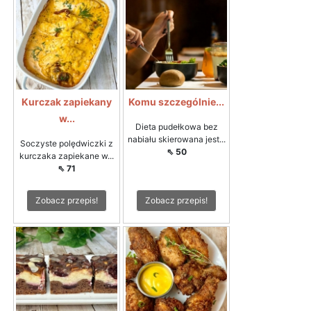
Kurczak zapiekany
Komu szczególnie...
w...
Dieta pudełkowa bez
nabiału skierowana jest...
Soczyste polędwiczki z
⇖ 50
kurczaka zapiekane w...
⇖ 71
Zobacz przepis!
Zobacz przepis!