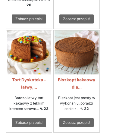
26
Zobacz przepis!
Zobacz przepis!
Tort Dyskoteka -
Biszkopt kakaowy
łatwy,...
dla...
Bardzo łatwy tort
Biszkopt jest prosty w
kakaowy z lekkim
wykonaniu, poradzi
kremem serowo...
⇖ 23
sobie z...
⇖ 22
Zobacz przepis!
Zobacz przepis!