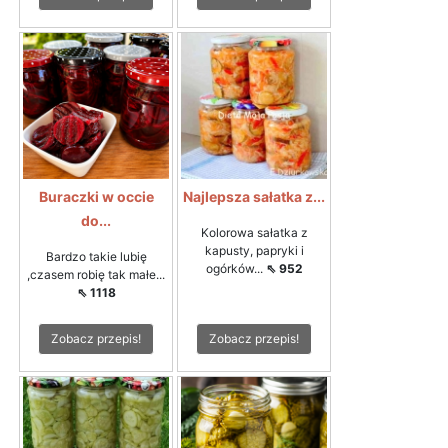
Buraczki w occie
Najlepsza sałatka z...
do...
Kolorowa sałatka z
kapusty, papryki i
Bardzo takie lubię
ogórków...
⇖ 952
,czasem robię tak małe...
⇖ 1118
Zobacz przepis!
Zobacz przepis!