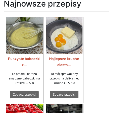
Najnowsze przepisy
Puszyste babeczki
Najlepsze kruche
z...
ciasto...
To proste i bardzo
To mój sprawdzony
smaczne babeczki na
przepis na delikatne,
kefirze,...
⇖ 8
kruche i...
⇖ 10
Zobacz przepis!
Zobacz przepis!