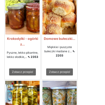
Krokodylki - ogórki
Domowe bułeczki...
z...
Miękkie i puszyste
bułeczki maślane z...
⇖
Pyszne, lekko pikantne,
2203
lekko słodkie,...
⇖ 2353
Zobacz przepis!
Zobacz przepis!