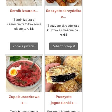
Sernik Izaura z...
Soczyste skrzydełka
z...
Sernik Izaura z
czereśniami to kakaowe
Soczyste skrzydełka z
ciasto,...
⇖ 88
kurczaka smażone na...
⇖ 64
Zobacz przepis!
Zobacz przepis!
Zupa buraczkowa
Puszyste
z...
jagodzianki z...
Zupa buraczkowa z
Puszyste jagodzianki z