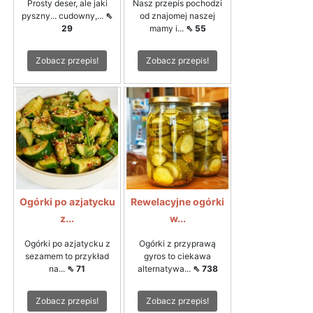
Prosty deser, ale jaki
Nasz przepis pochodzi
pyszny... cudowny,...
⇖
od znajomej naszej
29
mamy i...
⇖ 55
Zobacz przepis!
Zobacz przepis!
Ogórki po azjatycku
Rewelacyjne ogórki
z...
w...
Ogórki po azjatycku z
Ogórki z przyprawą
sezamem to przykład
gyros to ciekawa
na...
⇖ 71
alternatywa...
⇖ 738
Zobacz przepis!
Zobacz przepis!