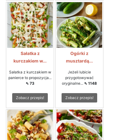
Sałatka z
Ogórki z
kurczakiem w...
musztardą...
Sałatka z kurczakiem w
Jeżeli lubicie
panierce to propozycja...
przygotowywać
⇖ 73
oryginalne...
⇖ 1148
Zobacz przepis!
Zobacz przepis!