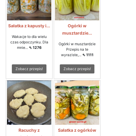
Sałatka z kapusty i...
Ogórki w
musztardzie...
Wakacje to dla wielu
czas odpoczynku. Dla
Ogórki w musztardzie
mnie...
⇖ 1276
Przepis na te
wyraziste,...
⇖ 1111
Zobacz przepis!
Zobacz przepis!
Racuchy z
Sałatka z ogórków