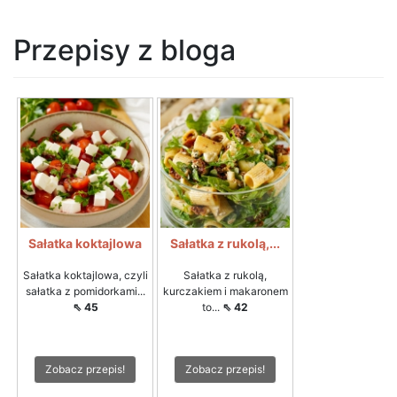
Przepisy z bloga
Sałatka koktajlowa
Sałatka z rukolą,...
Sałatka koktajlowa, czyli
Sałatka z rukolą,
sałatka z pomidorkami...
kurczakiem i makaronem
⇖ 45
to...
⇖ 42
Zobacz przepis!
Zobacz przepis!