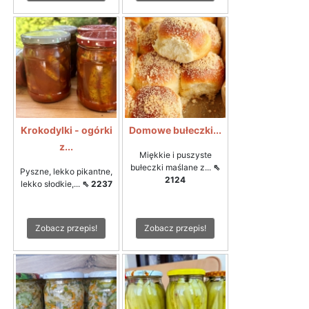
Krokodylki - ogórki
Domowe bułeczki...
z...
Miękkie i puszyste
bułeczki maślane z...
⇖
Pyszne, lekko pikantne,
2124
lekko słodkie,...
⇖ 2237
Zobacz przepis!
Zobacz przepis!