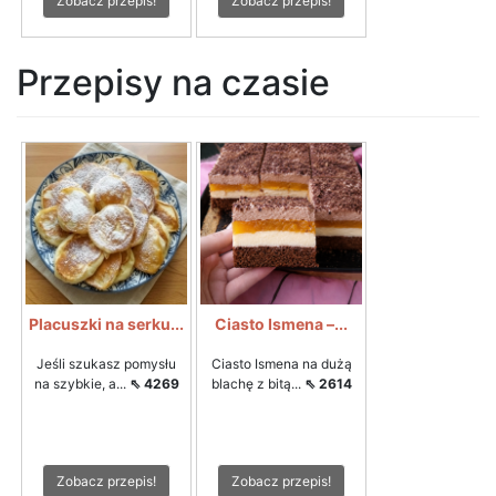
Zobacz przepis!
Zobacz przepis!
Przepisy na czasie
Placuszki na serku...
Ciasto Ismena –...
Jeśli szukasz pomysłu
Ciasto Ismena na dużą
na szybkie, a...
⇖ 4269
blachę z bitą...
⇖ 2614
Zobacz przepis!
Zobacz przepis!