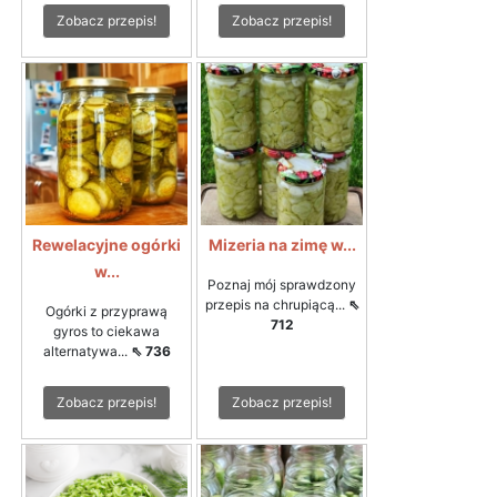
Zobacz przepis!
Zobacz przepis!
Rewelacyjne ogórki
Mizeria na zimę w...
w...
Poznaj mój sprawdzony
przepis na chrupiącą...
⇖
Ogórki z przyprawą
712
gyros to ciekawa
alternatywa...
⇖ 736
Zobacz przepis!
Zobacz przepis!