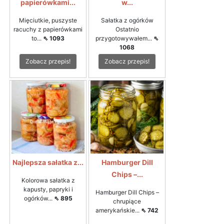
papierówkami...
w...
Mięciutkie, puszyste
Sałatka z ogórków
racuchy z papierówkami
Ostatnio
to...
⇖ 1093
przygotowywałem...
⇖
1068
Zobacz przepis!
Zobacz przepis!
Najlepsza sałatka z...
Hamburger Dill
Chips –...
Kolorowa sałatka z
kapusty, papryki i
Hamburger Dill Chips –
ogórków...
⇖ 895
chrupiące
amerykańskie...
⇖ 742