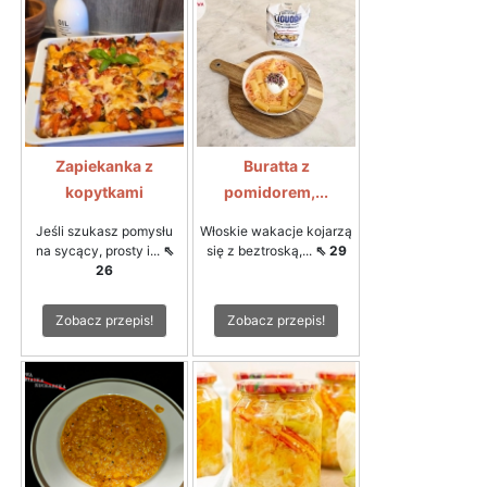
Zapiekanka z
Buratta z
kopytkami
pomidorem,...
Jeśli szukasz pomysłu
Włoskie wakacje kojarzą
na sycący, prosty i...
⇖
się z beztroską,...
⇖ 29
26
Zobacz przepis!
Zobacz przepis!