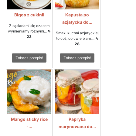
Bigos z cukinii
Kapusta po
azjatycku do...
Z sąsiadami się czasem
wymieniamy różnymi...
⇖
Smaki kuchni azjatyckiej
23
to coś, co uwielbiam....
⇖
28
Zobacz przepis!
Zobacz przepis!
Mango sticky rice
Papryka
-...
marynowana do...