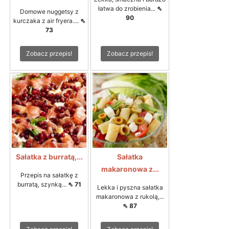
łatwa do zrobienia...
⇖
Domowe nuggetsy z
90
kurczaka z air fryera....
⇖
73
Zobacz przepis!
Zobacz przepis!
Sałatka z burratą,...
Sałatka
makaronowa z...
Przepis na sałatkę z
burratą, szynką...
⇖ 71
Lekka i pyszna sałatka
makaronowa z rukolą,...
⇖ 87