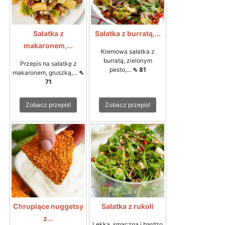
Sałatka z
Sałatka z burratą,...
makaronem,...
Kremowa sałatka z
burratą, zielonym
Przepis na sałatkę z
pesto,...
⇖ 81
makaronem, gruszką,...
⇖
71
Zobacz przepis!
Zobacz przepis!
Chrupiące nuggetsy
Sałatka z rukoli
z...
Lekka, smaczna i bardzo