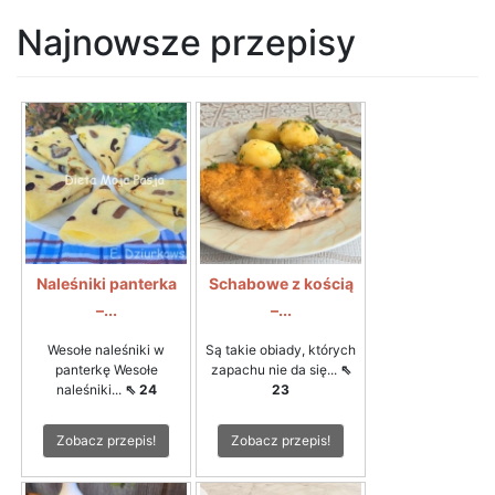
Najnowsze przepisy
Naleśniki panterka
Schabowe z kością
–...
–...
Wesołe naleśniki w
Są takie obiady, których
panterkę Wesołe
zapachu nie da się...
⇖
naleśniki...
⇖ 24
23
Zobacz przepis!
Zobacz przepis!