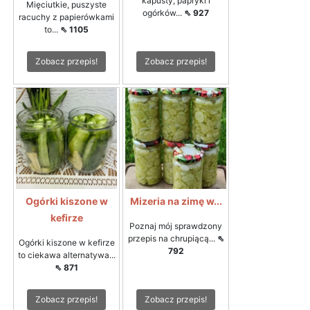
kapusty, papryki i
Mięciutkie, puszyste
ogórków...
⇖ 927
racuchy z papierówkami
to...
⇖ 1105
Zobacz przepis!
Zobacz przepis!
Ogórki kiszone w
Mizeria na zimę w...
kefirze
Poznaj mój sprawdzony
przepis na chrupiącą...
⇖
Ogórki kiszone w kefirze
792
to ciekawa alternatywa...
⇖ 871
Zobacz przepis!
Zobacz przepis!