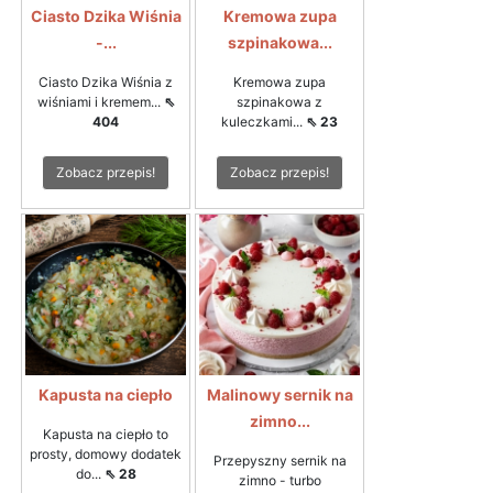
Ciasto Dzika Wiśnia
Kremowa zupa
-...
szpinakowa...
Ciasto Dzika Wiśnia z
Kremowa zupa
wiśniami i kremem...
⇖
szpinakowa z
404
kuleczkami...
⇖ 23
Zobacz przepis!
Zobacz przepis!
Kapusta na ciepło
Malinowy sernik na
zimno...
Kapusta na ciepło to
prosty, domowy dodatek
Przepyszny sernik na
do...
⇖ 28
zimno - turbo