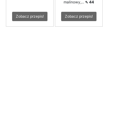
malinowy,...
⇖ 44
Zobacz przepis!
Zobacz przepis!