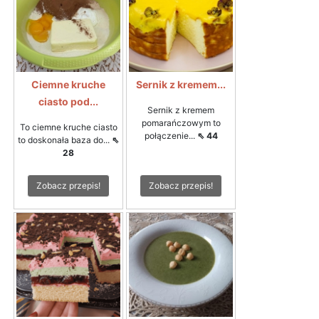
Ciemne kruche
Sernik z kremem...
ciasto pod...
Sernik z kremem
pomarańczowym to
To ciemne kruche ciasto
połączenie...
⇖ 44
to doskonała baza do...
⇖
28
Zobacz przepis!
Zobacz przepis!