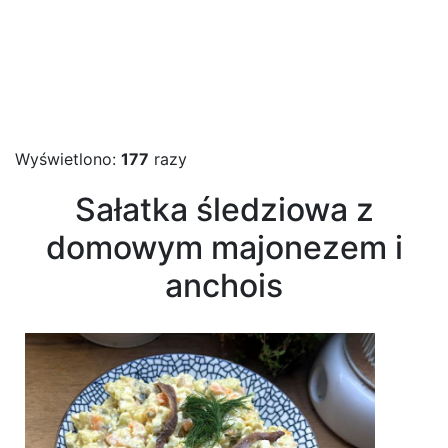
Wyświetlono:
177
razy
Sałatka śledziowa z
domowym majonezem i
anchois