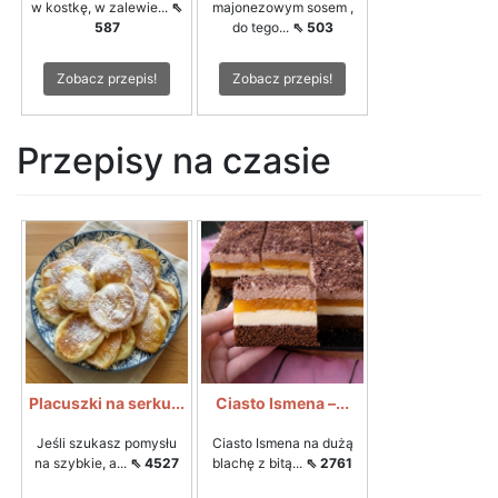
w kostkę, w zalewie...
⇖
majonezowym sosem ,
587
do tego...
⇖ 503
Zobacz przepis!
Zobacz przepis!
Przepisy na czasie
Placuszki na serku...
Ciasto Ismena –...
Jeśli szukasz pomysłu
Ciasto Ismena na dużą
na szybkie, a...
⇖ 4527
blachę z bitą...
⇖ 2761