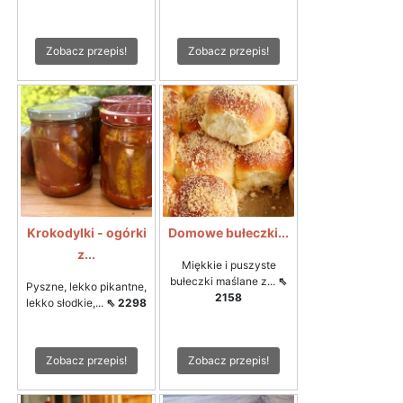
Zobacz przepis!
Zobacz przepis!
Krokodylki - ogórki
Domowe bułeczki...
z...
Miękkie i puszyste
bułeczki maślane z...
⇖
Pyszne, lekko pikantne,
2158
lekko słodkie,...
⇖ 2298
Zobacz przepis!
Zobacz przepis!