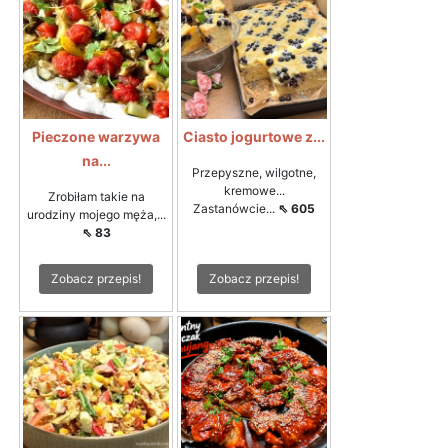
Pieczone warzywa
Ciasto jogurtowe z...
na...
Przepyszne, wilgotne,
kremowe...
Zrobiłam takie na
Zastanówcie...
⇖ 605
urodziny mojego męża,...
⇖ 83
Zobacz przepis!
Zobacz przepis!