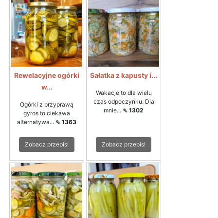
Rewelacyjne ogórki
Sałatka z kapusty i...
w...
Wakacje to dla wielu
czas odpoczynku. Dla
Ogórki z przyprawą
mnie...
⇖ 1302
gyros to ciekawa
alternatywa...
⇖ 1363
Zobacz przepis!
Zobacz przepis!