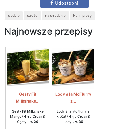
Udostępnij
śledzie
sałatki
na śniadanie
Na imprezę
Najnowsze przepisy
Gęsty Fit
Lody à la McFlurry
Milkshake...
z...
Gęsty Fit Milkshake
Lody à la McFlurry z
Mango (Ninja Creami)
KitKat (Ninja Creami)
Gęsty...
⇖ 20
Lody...
⇖ 30