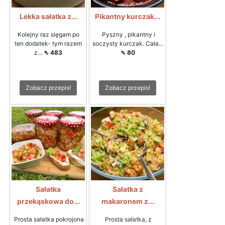
Lekka sałatka z...
Pikantny kurczak...
Kolejny raz sięgam po
Pyszny , pikantny i
ten dodatek- tym razem
soczysty kurczak. Cała...
z...
⇖ 483
⇖ 80
Zobacz przepis!
Zobacz przepis!
Sałatka
Sałatka z
przekąskowa do...
makaronem z...
Prosta sałatka pokrojona
Prosta sałatka, z