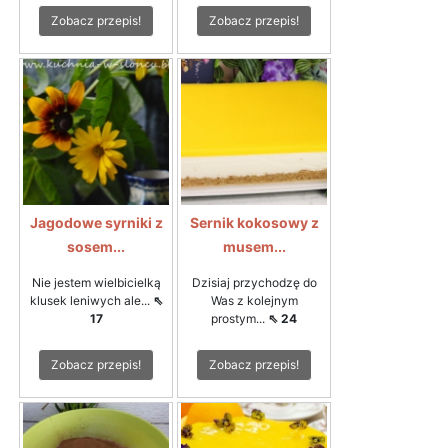
Zobacz przepis!
Zobacz przepis!
Jagodowe syrniki z
Sernik kokosowy z
sosem...
musem...
Nie jestem wielbicielką
Dzisiaj przychodzę do
klusek leniwych ale...
⇖
Was z kolejnym
17
prostym...
⇖ 24
Zobacz przepis!
Zobacz przepis!