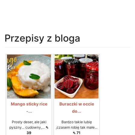
Przepisy z bloga
Mango sticky rice
Buraczki w occie
-...
do...
Prosty deser, ale jaki
Bardzo takie lubię
pyszny... cudowny,...
⇖
,czasem robię tak małe...
39
⇖ 71