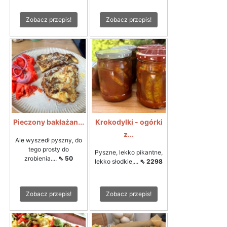
Zobacz przepis!
Zobacz przepis!
Pieczony bakłażan...
Krokodylki - ogórki
z...
Ale wyszedł pyszny, do
tego prosty do
Pyszne, lekko pikantne,
zrobienia....
⇖ 50
lekko słodkie,...
⇖ 2298
Zobacz przepis!
Zobacz przepis!