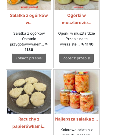
Sałatka z ogórków
Ogórki w
w...
musztardzie...
Sałatka z ogórków
Ogórki w musztardzie
Ostatnio
Przepis na te
przygotowywałem...
⇖
wyraziste,...
⇖ 1140
1186
Zobacz przepis!
Zobacz przepis!
Racuchy z
Najlepsza sałatka z...
papierówkami...
Kolorowa sałatka z