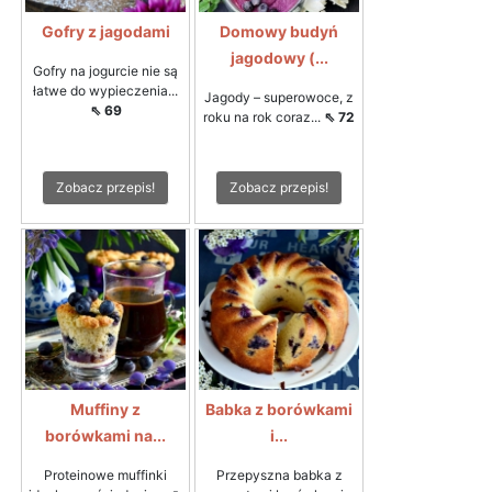
Gofry z jagodami
Domowy budyń
jagodowy (...
Gofry na jogurcie nie są
łatwe do wypieczenia...
Jagody – superowoce, z
⇖ 69
roku na rok coraz...
⇖ 72
Zobacz przepis!
Zobacz przepis!
Muffiny z
Babka z borówkami
borówkami na...
i...
Proteinowe muffinki
Przepyszna babka z