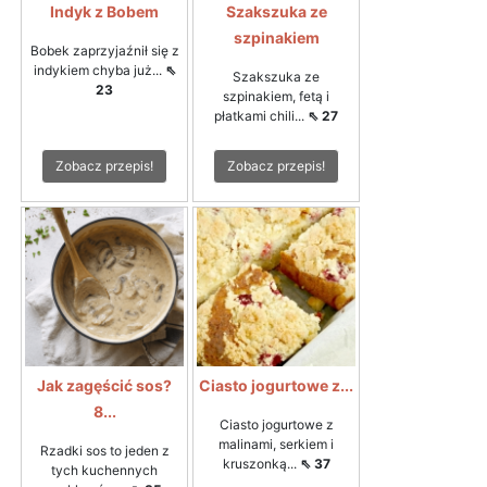
Indyk z Bobem
Szakszuka ze
szpinakiem
Bobek zaprzyjaźnił się z
indykiem chyba już...
⇖
Szakszuka ze
23
szpinakiem, fetą i
płatkami chili...
⇖ 27
Zobacz przepis!
Zobacz przepis!
Jak zagęścić sos?
Ciasto jogurtowe z...
8...
Ciasto jogurtowe z
malinami, serkiem i
Rzadki sos to jeden z
kruszonką...
⇖ 37
tych kuchennych