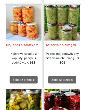
Najlepsza sałatka z...
Mizeria na zimę w...
Kolorowa sałatka z
Poznaj mój sprawdzony
kapusty, papryki i
przepis na chrupiącą...
⇖
ogórków...
⇖ 933
809
Zobacz przepis!
Zobacz przepis!