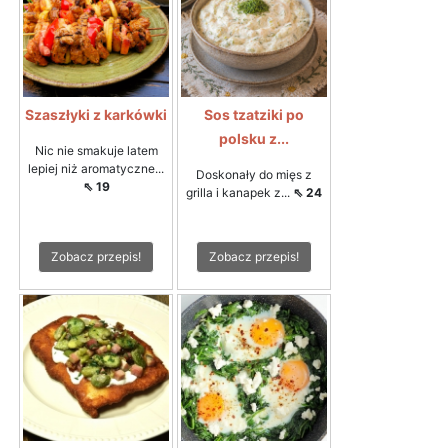
Szaszłyki z karkówki
Sos tzatziki po
polsku z...
Nic nie smakuje latem
lepiej niż aromatyczne...
Doskonały do mięs z
⇖ 19
grilla i kanapek z...
⇖ 24
Zobacz przepis!
Zobacz przepis!