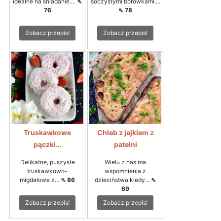
idealne na śniadanie....
⇖
soczystymi borówkami....
76
⇖ 78
Zobacz przepis!
Zobacz przepis!
Truskawkowe
Chleb z jajkiem z
pączki...
patelni
Delikatne, puszyste
Wielu z nas ma
truskawkowo-
wspomnienia z
migdałowe z...
⇖ 86
dzieciństwa kiedy...
⇖
69
Zobacz przepis!
Zobacz przepis!