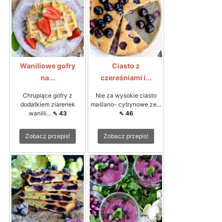
Waniliowe gofry
Ciasto z
na...
czereśniami i...
Chrupiące gofry z
Nie za wysokie ciasto
dodatkiem ziarenek
maślano- cytrynowe ze...
wanilii...
⇖ 43
⇖ 46
Zobacz przepis!
Zobacz przepis!