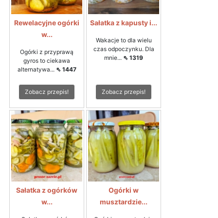
Rewelacyjne ogórki
Sałatka z kapusty i...
w...
Wakacje to dla wielu
czas odpoczynku. Dla
Ogórki z przyprawą
mnie...
⇖ 1319
gyros to ciekawa
alternatywa...
⇖ 1447
Zobacz przepis!
Zobacz przepis!
Sałatka z ogórków
Ogórki w
w...
musztardzie...