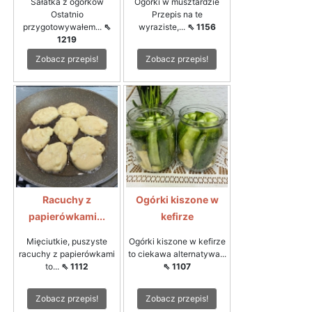
Sałatka z ogórków
Ogórki w musztardzie
Ostatnio
Przepis na te
przygotowywałem...
⇖
wyraziste,...
⇖ 1156
1219
Zobacz przepis!
Zobacz przepis!
Racuchy z
Ogórki kiszone w
papierówkami...
kefirze
Mięciutkie, puszyste
Ogórki kiszone w kefirze
racuchy z papierówkami
to ciekawa alternatywa...
to...
⇖ 1112
⇖ 1107
Zobacz przepis!
Zobacz przepis!