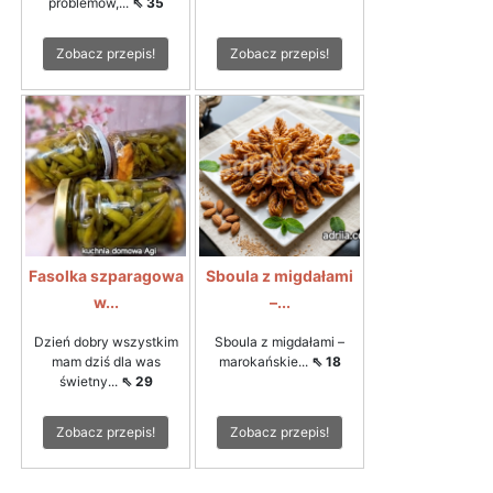
problemów,...
⇖ 35
Zobacz przepis!
Zobacz przepis!
Fasolka szparagowa
Sboula z migdałami
w...
–...
Dzień dobry wszystkim
Sboula z migdałami –
mam dziś dla was
marokańskie...
⇖ 18
świetny...
⇖ 29
Zobacz przepis!
Zobacz przepis!