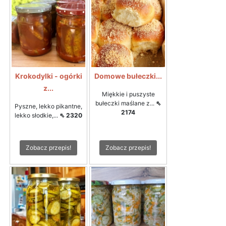
Krokodylki - ogórki
Domowe bułeczki...
z...
Miękkie i puszyste
bułeczki maślane z...
⇖
Pyszne, lekko pikantne,
2174
lekko słodkie,...
⇖ 2320
Zobacz przepis!
Zobacz przepis!