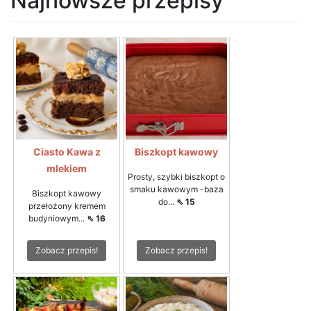
Najnowsze przepisy
Ciasto Kawa z
Biszkopt kawowy
mlekiem
Prosty, szybki biszkopt o
smaku kawowym -baza
Biszkopt kawowy
do...
⇖ 15
przełożony kremem
budyniowym...
⇖ 16
Zobacz przepis!
Zobacz przepis!