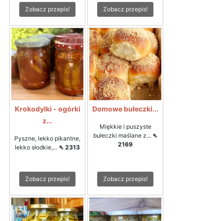
Zobacz przepis!
Zobacz przepis!
Krokodylki - ogórki
Domowe bułeczki...
z...
Miękkie i puszyste
bułeczki maślane z...
⇖
Pyszne, lekko pikantne,
2169
lekko słodkie,...
⇖ 2313
Zobacz przepis!
Zobacz przepis!