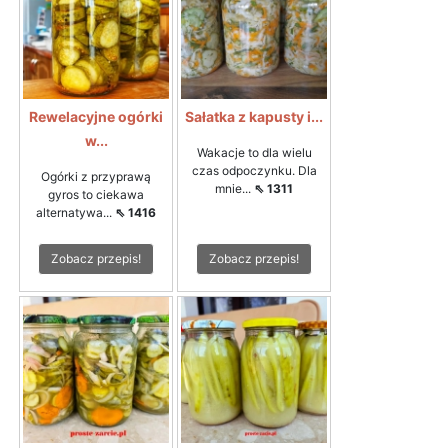
Rewelacyjne ogórki
Sałatka z kapusty i...
w...
Wakacje to dla wielu
czas odpoczynku. Dla
Ogórki z przyprawą
mnie...
⇖ 1311
gyros to ciekawa
alternatywa...
⇖ 1416
Zobacz przepis!
Zobacz przepis!