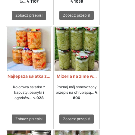
to...
⇖ 1107
⇖ 1059
Zobacz przepis!
Zobacz przepis!
Najlepsza sałatka z...
Mizeria na zimę w...
Kolorowa sałatka z
Poznaj mój sprawdzony
kapusty, papryki i
przepis na chrupiącą...
⇖
ogórków...
⇖ 928
806
Zobacz przepis!
Zobacz przepis!