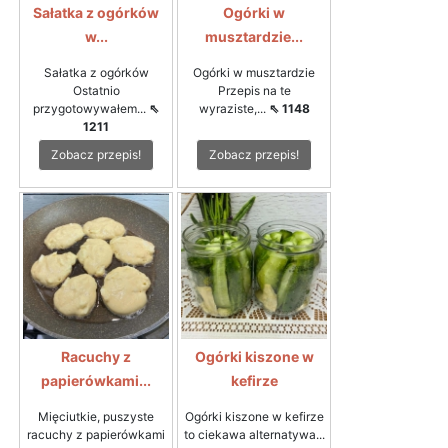
Sałatka z ogórków
Ogórki w
w...
musztardzie...
Sałatka z ogórków
Ogórki w musztardzie
Ostatnio
Przepis na te
przygotowywałem...
⇖
wyraziste,...
⇖ 1148
1211
Zobacz przepis!
Zobacz przepis!
Racuchy z
Ogórki kiszone w
papierówkami...
kefirze
Mięciutkie, puszyste
Ogórki kiszone w kefirze
racuchy z papierówkami
to ciekawa alternatywa...