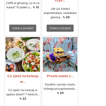
czyli...
Caffè al ginseng, co to za
kawa? To jeden z...
⇖ 15
Jak już kiedyś
wspominałam, uwielbiam
grecką...
⇖ 20
Zobacz przepis!
Zobacz przepis!
Co zjeść na kolację
Proste ciasto z...
w...
Szybkie i proste ciasto,
którego przygotowanie...
Co zjeść na kolację w
⇖ 20
upalny dzień? 7 lekkich...
⇖ 22