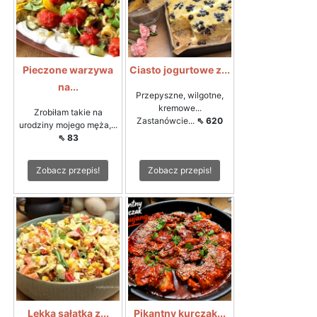
Pieczone warzywa
Ciasto jogurtowe z...
na...
Przepyszne, wilgotne,
kremowe...
Zrobiłam takie na
Zastanówcie...
⇖ 620
urodziny mojego męża,...
⇖ 83
Zobacz przepis!
Zobacz przepis!
Lekka sałatka z...
Pikantny kurczak...