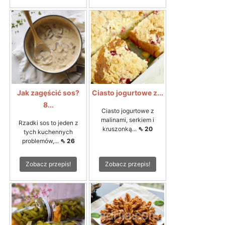
Jak zagęścić sos?
Ciasto jogurtowe z...
8...
Ciasto jogurtowe z
malinami, serkiem i
Rzadki sos to jeden z
kruszonką...
⇖ 20
tych kuchennych
problemów,...
⇖ 26
Zobacz przepis!
Zobacz przepis!