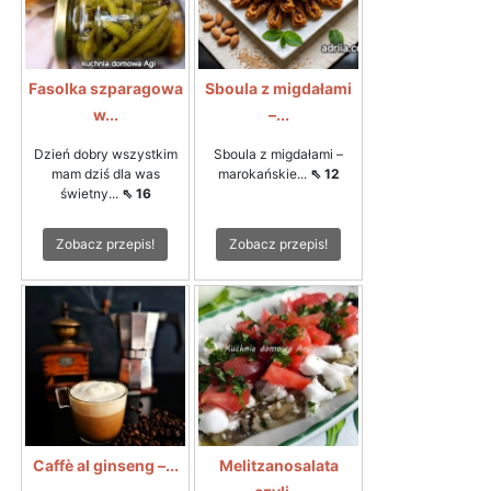
Fasolka szparagowa
Sboula z migdałami
w...
–...
Dzień dobry wszystkim
Sboula z migdałami –
mam dziś dla was
marokańskie...
⇖ 12
świetny...
⇖ 16
Zobacz przepis!
Zobacz przepis!
Caffè al ginseng –...
Melitzanosalata