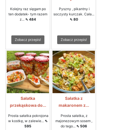
Kolejny raz sięgam po
Pyszny , pikantny i
ten dodatek- tym razem
soczysty kurczak. Cała...
z...
⇖ 484
⇖ 80
Zobacz przepis!
Zobacz przepis!
Sałatka
Sałatka z
przekąskowa do...
makaronem z...
Prosta sałatka pokrojona
Prosta sałatka, z
w kostkę, w zalewie...
⇖
majonezowym sosem ,
595
do tego...
⇖ 506