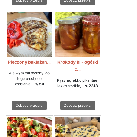
Zobacz przepis!
Zobacz przepis!
Pieczony bakłażan...
Krokodylki - ogórki
z...
Ale wyszedł pyszny, do
tego prosty do
Pyszne, lekko pikantne,
zrobienia....
⇖ 50
lekko słodkie,...
⇖ 2313
Zobacz przepis!
Zobacz przepis!