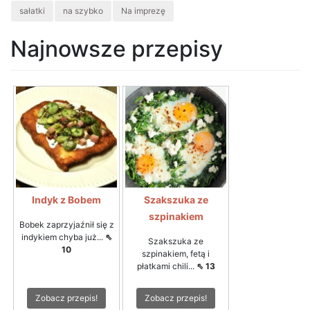
sałatki
na szybko
Na imprezę
Najnowsze przepisy
Indyk z Bobem
Szakszuka ze
szpinakiem
Bobek zaprzyjaźnił się z
indykiem chyba już...
⇖
Szakszuka ze
10
szpinakiem, fetą i
płatkami chili...
⇖ 13
Zobacz przepis!
Zobacz przepis!