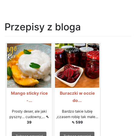
Przepisy z bloga
Mango sticky rice
Buraczki w occie
-...
do...
Prosty deser, ale jaki
Bardzo takie lubię
pyszny... cudowny,...
⇖
,czasem robię tak małe...
39
⇖ 599