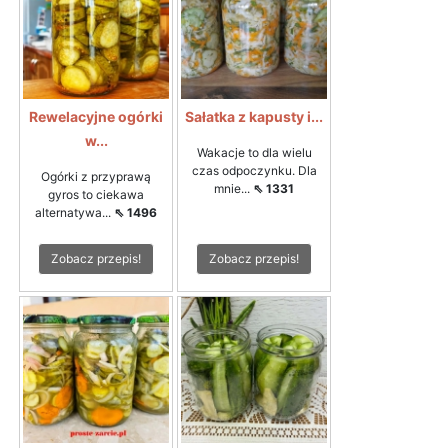
Rewelacyjne ogórki
Sałatka z kapusty i...
w...
Wakacje to dla wielu
czas odpoczynku. Dla
Ogórki z przyprawą
mnie...
⇖ 1331
gyros to ciekawa
alternatywa...
⇖ 1496
Zobacz przepis!
Zobacz przepis!