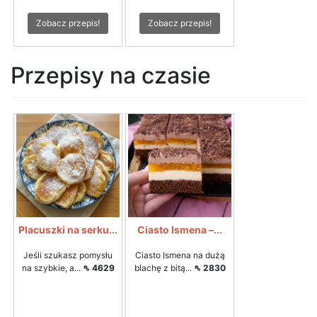
Zobacz przepis!
Zobacz przepis!
Przepisy na czasie
Placuszki na serku...
Ciasto Ismena –...
Jeśli szukasz pomysłu
Ciasto Ismena na dużą
na szybkie, a...
⇖ 4629
blachę z bitą...
⇖ 2830