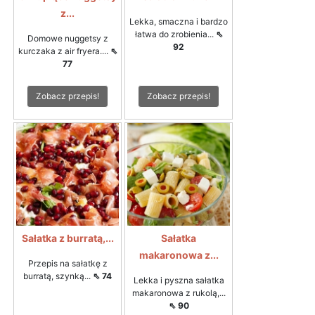
z...
Lekka, smaczna i bardzo
łatwa do zrobienia...
⇖
Domowe nuggetsy z
92
kurczaka z air fryera....
⇖
77
Zobacz przepis!
Zobacz przepis!
Sałatka z burratą,...
Sałatka
makaronowa z...
Przepis na sałatkę z
burratą, szynką...
⇖ 74
Lekka i pyszna sałatka
makaronowa z rukolą,...
⇖ 90