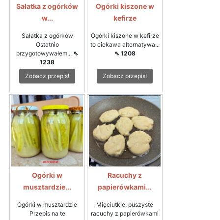
Sałatka z ogórków
Ogórki kiszone w
w...
kefirze
Sałatka z ogórków
Ogórki kiszone w kefirze
Ostatnio
to ciekawa alternatywa...
przygotowywałem...
⇖
⇖ 1208
1238
Zobacz przepis!
Zobacz przepis!
Ogórki w
Racuchy z
musztardzie...
papierówkami...
Ogórki w musztardzie
Mięciutkie, puszyste
Przepis na te
racuchy z papierówkami