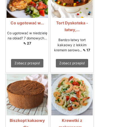
Co ugotować w...
Tort Dyskoteka -
łatwy,...
Co ugotować w niedzielę
na obiad? 7 domowych...
Bardzo łatwy tort
⇖ 27
kakaowy z lekkim
kremem serowo...
⇖ 17
Zobacz przepis!
Zobacz przepis!
Biszkopt kakaowy
Krewetki z