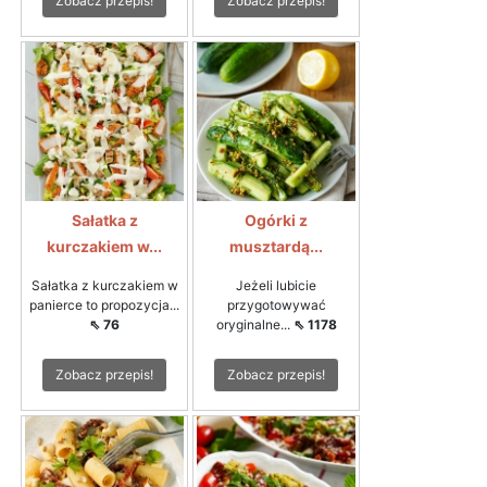
Zobacz przepis!
Zobacz przepis!
Sałatka z
Ogórki z
kurczakiem w...
musztardą...
Sałatka z kurczakiem w
Jeżeli lubicie
panierce to propozycja...
przygotowywać
⇖ 76
oryginalne...
⇖ 1178
Zobacz przepis!
Zobacz przepis!