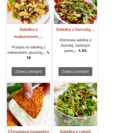
Sałatka z
Sałatka z burratą,...
makaronem,...
Kremowa sałatka z
burratą, zielonym
Przepis na sałatkę z
pesto,...
⇖ 85
makaronem, gruszką,...
⇖
78
Zobacz przepis!
Zobacz przepis!
Chrupiące nuggetsy
Sałatka z rukoli