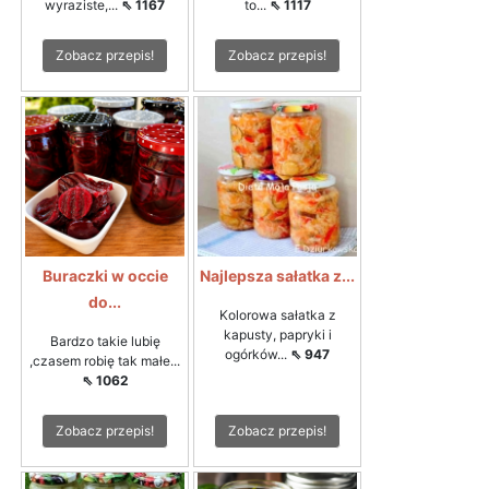
wyraziste,...
⇖ 1167
to...
⇖ 1117
Zobacz przepis!
Zobacz przepis!
Buraczki w occie
Najlepsza sałatka z...
do...
Kolorowa sałatka z
kapusty, papryki i
Bardzo takie lubię
ogórków...
⇖ 947
,czasem robię tak małe...
⇖ 1062
Zobacz przepis!
Zobacz przepis!