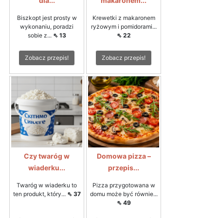
dla...
makaronem...
Biszkopt jest prosty w
Krewetki z makaronem
wykonaniu, poradzi
ryżowym i pomidorami...
sobie z...
⇖ 13
⇖ 22
Zobacz przepis!
Zobacz przepis!
Czy twaróg w
Domowa pizza –
wiaderku...
przepis...
Twaróg w wiaderku to
Pizza przygotowana w
ten produkt, który...
⇖ 37
domu może być równie...
⇖ 49