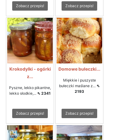
Zobacz przepis!
Zobacz przepis!
Krokodylki - ogórki
Domowe bułeczki...
z...
Miękkie i puszyste
bułeczki maślane z...
⇖
Pyszne, lekko pikantne,
2193
lekko słodkie,...
⇖ 2341
Zobacz przepis!
Zobacz przepis!