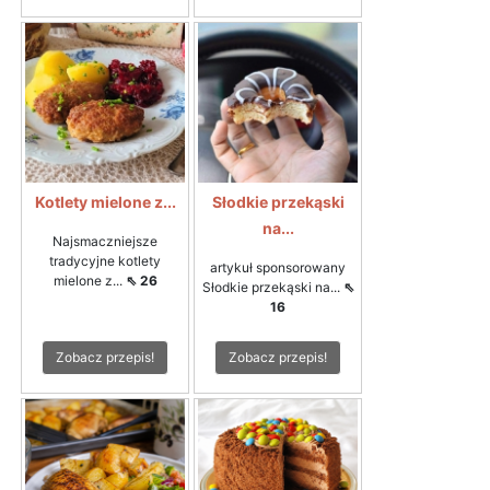
Kotlety mielone z...
Słodkie przekąski
na...
Najsmaczniejsze
tradycyjne kotlety
artykuł sponsorowany
mielone z...
⇖ 26
Słodkie przekąski na...
⇖
16
Zobacz przepis!
Zobacz przepis!