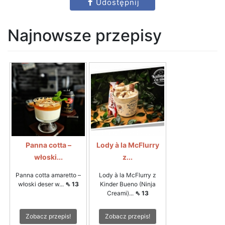
Udostępnij
Najnowsze przepisy
Panna cotta –
Lody à la McFlurry
włoski...
z...
Panna cotta amaretto –
Lody à la McFlurry z
włoski deser w...
⇖ 13
Kinder Bueno (Ninja
Creami)...
⇖ 13
Zobacz przepis!
Zobacz przepis!