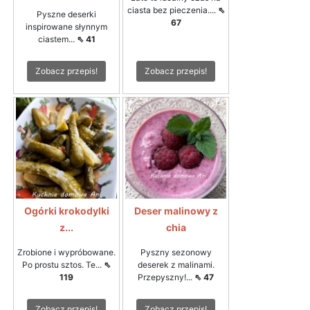
ciasta bez pieczenia....
⇖
Pyszne deserki
67
inspirowane słynnym
ciastem...
⇖ 41
Zobacz przepis!
Zobacz przepis!
Ogórki krokodylki
Deser malinowy z
z...
chia
Zrobione i wypróbowane.
Pyszny sezonowy
Po prostu sztos. Te...
⇖
deserek z malinami.
119
Przepyszny!...
⇖ 47
Zobacz przepis!
Zobacz przepis!