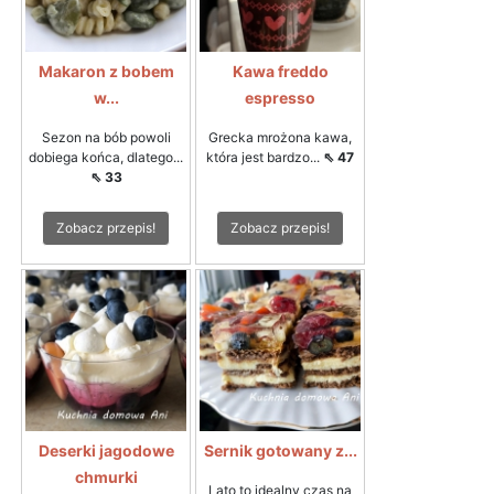
Makaron z bobem
Kawa freddo
w...
espresso
Sezon na bób powoli
Grecka mrożona kawa,
dobiega końca, dlatego...
która jest bardzo...
⇖ 47
⇖ 33
Zobacz przepis!
Zobacz przepis!
Deserki jagodowe
Sernik gotowany z...
chmurki
Lato to idealny czas na