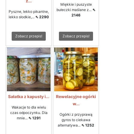
z...
Miękkie i puszyste
bułeczki maślane z...
⇖
Pyszne, lekko pikantne,
2146
lekko słodkie,...
⇖ 2290
Zobacz przepis!
Zobacz przepis!
Sałatka z kapusty i...
Rewelacyjne ogórki
w...
Wakacje to dla wielu
czas odpoczynku. Dla
Ogórki z przyprawą
mnie...
⇖ 1291
gyros to ciekawa
alternatywa...
⇖ 1252