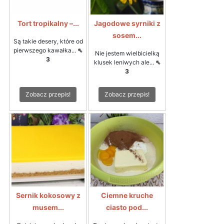
Tort tropikalny –...
Jagodowe syrniki z
sosem...
Są takie desery, które od
pierwszego kawałka...
⇖
Nie jestem wielbicielką
3
klusek leniwych ale...
⇖
3
Zobacz przepis!
Zobacz przepis!
Sernik kokosowy z
Ciemne kruche
musem...
ciasto pod...