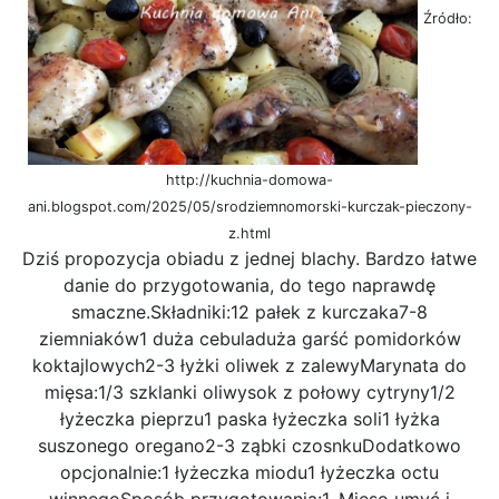
Źródło:
http://kuchnia-domowa-
ani.blogspot.com/2025/05/srodziemnomorski-kurczak-pieczony-
z.html
Dziś propozycja obiadu z jednej blachy. Bardzo łatwe
danie do przygotowania, do tego naprawdę
smaczne.Składniki:12 pałek z kurczaka7-8
ziemniaków1 duża cebuladuża garść pomidorków
koktajlowych2-3 łyżki oliwek z zalewyMarynata do
mięsa:1/3 szklanki oliwysok z połowy cytryny1/2
łyżeczka pieprzu1 paska łyżeczka soli1 łyżka
suszonego oregano2-3 ząbki czosnkuDodatkowo
opcjonalnie:1 łyżeczka miodu1 łyżeczka octu
winnegoSposób przygotowania:1. Mięso umyć i