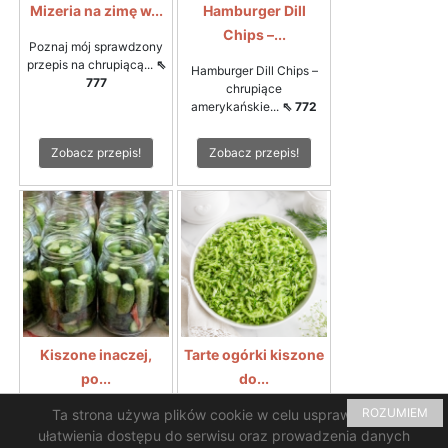
Mizeria na zimę w...
Hamburger Dill
Chips –...
Poznaj mój sprawdzony
przepis na chrupiącą...
⇖
Hamburger Dill Chips –
777
chrupiące
amerykańskie...
⇖ 772
Zobacz przepis!
Zobacz przepis!
Kiszone inaczej,
Tarte ogórki kiszone
po...
do...
ROZUMIEM
Ta strona używa plików cookie w celu usprawnienia i
Rewelacyjny smak i
Tarte ogórki kiszone do
chrupkość ogórków...
⇖
zupy ogórkowejTarte...
⇖
ułatwienia dostępu do serwisu oraz prowadzenia danych