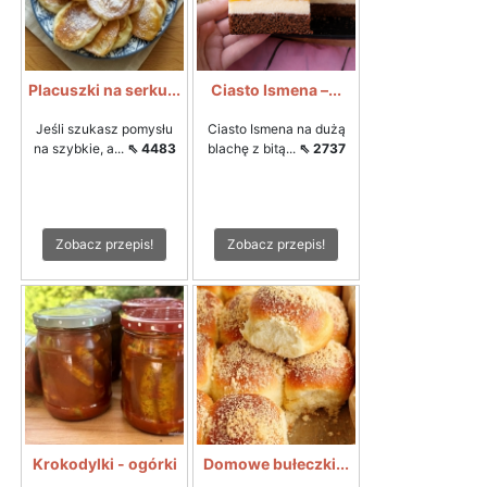
Placuszki na serku...
Ciasto Ismena –...
Jeśli szukasz pomysłu
Ciasto Ismena na dużą
na szybkie, a...
⇖ 4483
blachę z bitą...
⇖ 2737
Zobacz przepis!
Zobacz przepis!
Krokodylki - ogórki
Domowe bułeczki...