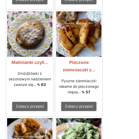
Malinianki czyli...
Pieczone
ziemniaczki z...
Drożdżówki z
sezonowym nadzieniem
Pyszne ziemniaczki
zawsze się...
⇖ 63
idealne do pieczonego
mięsa...
⇖ 57
Zobacz przepis!
Zobacz przepis!