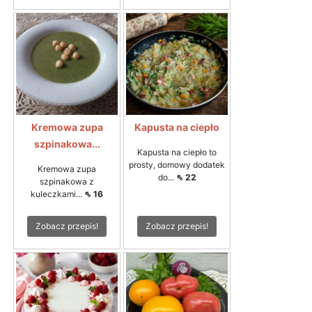
Kremowa zupa
Kapusta na ciepło
szpinakowa...
Kapusta na ciepło to
prosty, domowy dodatek
Kremowa zupa
do...
⇖ 22
szpinakowa z
kuleczkami...
⇖ 16
Zobacz przepis!
Zobacz przepis!