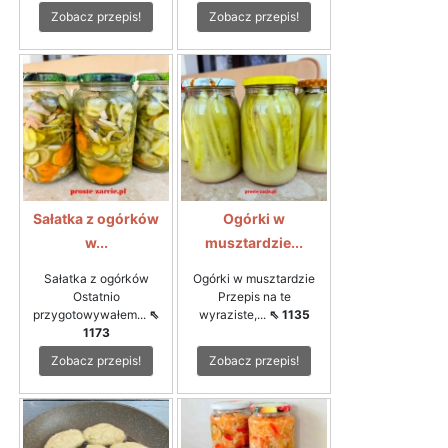
Zobacz przepis!
Zobacz przepis!
Sałatka z ogórków
Ogórki w
w...
musztardzie...
Sałatka z ogórków
Ogórki w musztardzie
Ostatnio
Przepis na te
przygotowywałem...
⇖
wyraziste,...
⇖ 1135
1173
Zobacz przepis!
Zobacz przepis!