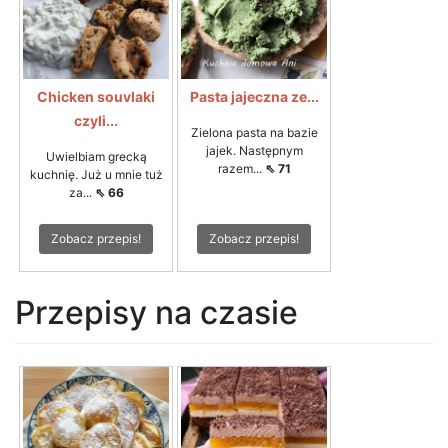
Chicken souvlaki
Pasta jajeczna ze...
czyli...
Zielona pasta na bazie
jajek. Następnym
Uwielbiam grecką
razem...
⇖ 71
kuchnię. Już u mnie tuż
za...
⇖ 66
Zobacz przepis!
Zobacz przepis!
Przepisy na czasie