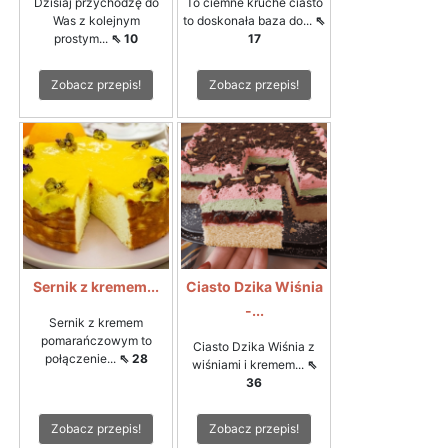
Dzisiaj przychodzę do
To ciemne kruche ciasto
Was z kolejnym
to doskonała baza do...
⇖
prostym...
⇖ 10
17
Zobacz przepis!
Zobacz przepis!
Sernik z kremem...
Ciasto Dzika Wiśnia
-...
Sernik z kremem
pomarańczowym to
Ciasto Dzika Wiśnia z
połączenie...
⇖ 28
wiśniami i kremem...
⇖
36
Zobacz przepis!
Zobacz przepis!