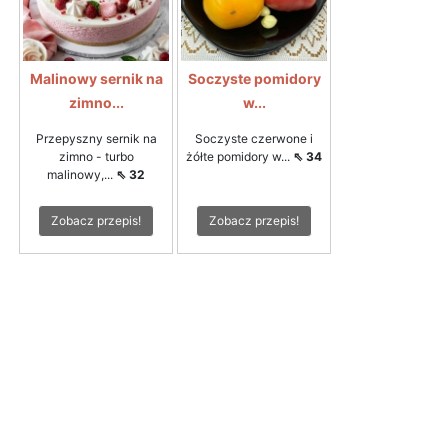
Malinowy sernik na
Soczyste pomidory
zimno...
w...
Przepyszny sernik na
Soczyste czerwone i
zimno - turbo
żółte pomidory w...
⇖ 34
malinowy,...
⇖ 32
Zobacz przepis!
Zobacz przepis!