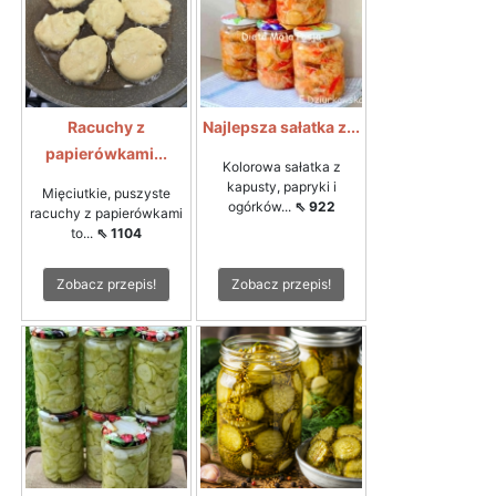
Racuchy z
Najlepsza sałatka z...
papierówkami...
Kolorowa sałatka z
kapusty, papryki i
Mięciutkie, puszyste
ogórków...
⇖ 922
racuchy z papierówkami
to...
⇖ 1104
Zobacz przepis!
Zobacz przepis!