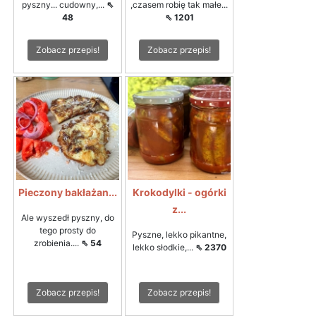
pyszny... cudowny,...
⇖
,czasem robię tak małe...
48
⇖ 1201
Zobacz przepis!
Zobacz przepis!
Pieczony bakłażan...
Krokodylki - ogórki
z...
Ale wyszedł pyszny, do
tego prosty do
Pyszne, lekko pikantne,
zrobienia....
⇖ 54
lekko słodkie,...
⇖ 2370
Zobacz przepis!
Zobacz przepis!