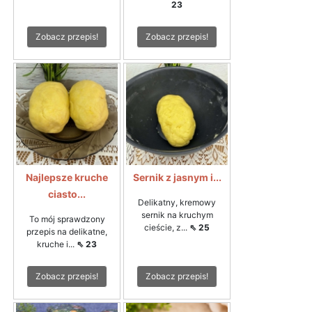
23
Zobacz przepis!
Zobacz przepis!
Najlepsze kruche
Sernik z jasnym i...
ciasto...
Delikatny, kremowy
sernik na kruchym
To mój sprawdzony
cieście, z...
⇖ 25
przepis na delikatne,
kruche i...
⇖ 23
Zobacz przepis!
Zobacz przepis!