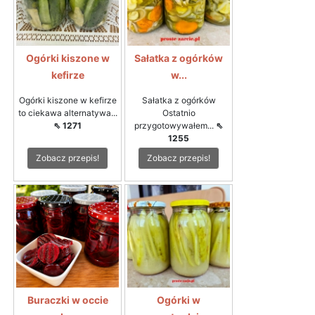
Ogórki kiszone w
Sałatka z ogórków
kefirze
w...
Ogórki kiszone w kefirze
Sałatka z ogórków
to ciekawa alternatywa...
Ostatnio
⇖ 1271
przygotowywałem...
⇖
1255
Zobacz przepis!
Zobacz przepis!
Buraczki w occie
Ogórki w