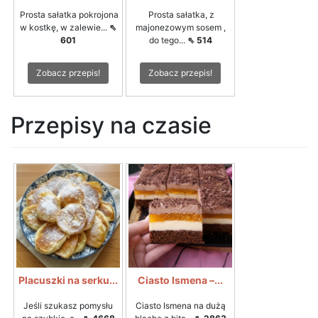
Prosta sałatka pokrojona
Prosta sałatka, z
w kostkę, w zalewie...
⇖
majonezowym sosem ,
601
do tego...
⇖ 514
Zobacz przepis!
Zobacz przepis!
Przepisy na czasie
Placuszki na serku...
Ciasto Ismena –...
Jeśli szukasz pomysłu
Ciasto Ismena na dużą