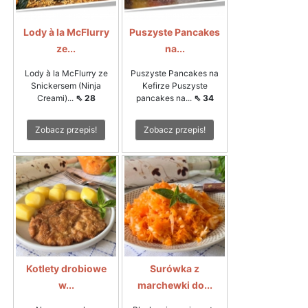
Lody à la McFlurry
Puszyste Pancakes
ze...
na...
Lody à la McFlurry ze
Puszyste Pancakes na
Snickersem (Ninja
Kefirze Puszyste
Creami)...
⇖ 28
pancakes na...
⇖ 34
Zobacz przepis!
Zobacz przepis!
Kotlety drobiowe
Surówka z
w...
marchewki do...