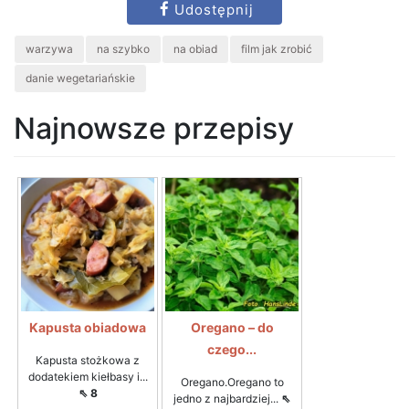
Udostępnij
warzywa
na szybko
na obiad
film jak zrobić
danie wegetariańskie
Najnowsze przepisy
Kapusta obiadowa
Oregano – do
czego...
Kapusta stożkowa z
dodatekiem kiełbasy i...
Oregano.Oregano to
⇖ 8
jedno z najbardziej...
⇖