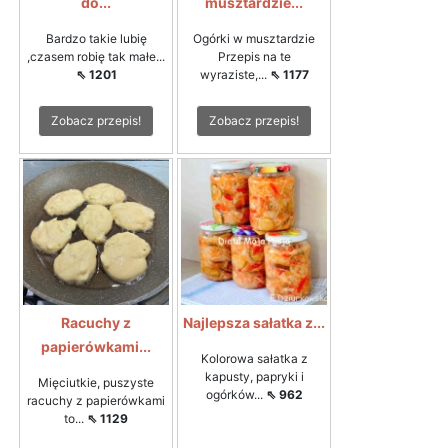
do...
musztardzie...
Bardzo takie lubię
Ogórki w musztardzie
,czasem robię tak małe...
Przepis na te
⇖ 1201
wyraziste,...
⇖ 1177
Zobacz przepis!
Zobacz przepis!
Racuchy z
Najlepsza sałatka z...
papierówkami...
Kolorowa sałatka z
kapusty, papryki i
Mięciutkie, puszyste
ogórków...
⇖ 962
racuchy z papierówkami
to...
⇖ 1129