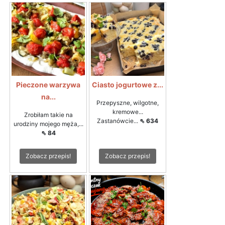
Pieczone warzywa
Ciasto jogurtowe z...
na...
Przepyszne, wilgotne,
kremowe...
Zrobiłam takie na
Zastanówcie...
⇖ 634
urodziny mojego męża,...
⇖ 84
Zobacz przepis!
Zobacz przepis!