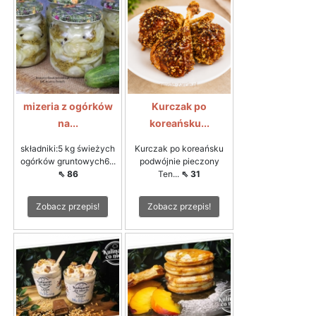
mizeria z ogórków
Kurczak po
na...
koreańsku...
składniki:5 kg świeżych
Kurczak po koreańsku
ogórków gruntowych6...
podwójnie pieczony
⇖ 86
Ten...
⇖ 31
Zobacz przepis!
Zobacz przepis!