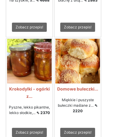
na szybkie, a...
⇖ 4668
blachę z bitą...
⇖ 2863
Zobacz przepis!
Zobacz przepis!
Krokodylki - ogórki
Domowe bułeczki...
z...
Miękkie i puszyste
bułeczki maślane z...
⇖
Pyszne, lekko pikantne,
2220
lekko słodkie,...
⇖ 2370
Zobacz przepis!
Zobacz przepis!