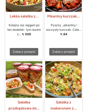
Lekka sałatka z...
Pikantny kurczak...
Kolejny raz sięgam po
Pyszny , pikantny i
ten dodatek- tym razem
soczysty kurczak. Cała...
z...
⇖ 500
⇖ 84
Zobacz przepis!
Zobacz przepis!
Sałatka
Sałatka z
przekąskowa do...
makaronem z...