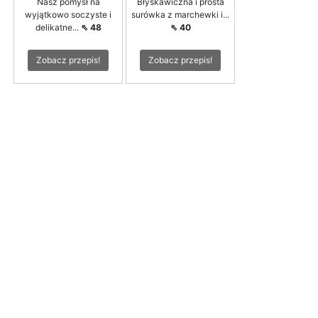
Nasz pomysł na
Błyskawiczna i prosta
wyjątkowo soczyste i
surówka z marchewki i...
delikatne...
⇖ 48
⇖ 40
Zobacz przepis!
Zobacz przepis!