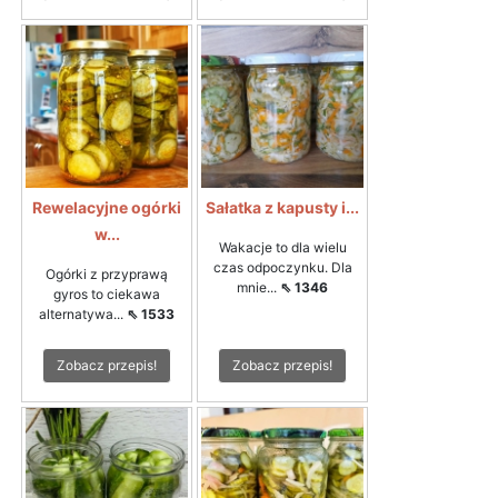
Rewelacyjne ogórki
Sałatka z kapusty i...
w...
Wakacje to dla wielu
czas odpoczynku. Dla
Ogórki z przyprawą
mnie...
⇖ 1346
gyros to ciekawa
alternatywa...
⇖ 1533
Zobacz przepis!
Zobacz przepis!