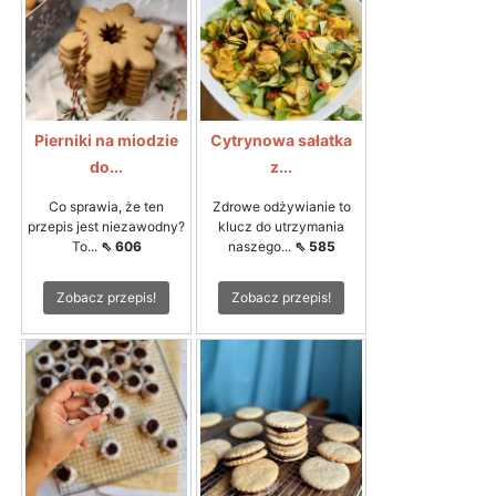
Pierniki na miodzie
Cytrynowa sałatka
do...
z...
Co sprawia, że ten
Zdrowe odżywianie to
przepis jest niezawodny?
klucz do utrzymania
To...
⇖ 606
naszego...
⇖ 585
Zobacz przepis!
Zobacz przepis!