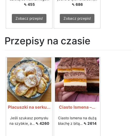
⇖ 455
⇖ 686
Zobacz przepis!
Zobacz przepis!
Przepisy na czasie
Placuszki na serku...
Ciasto Ismena –...
Jeśli szukasz pomysłu
Ciasto Ismena na dużą
na szybkie, a...
⇖ 4260
blachę z bitą...
⇖ 2614