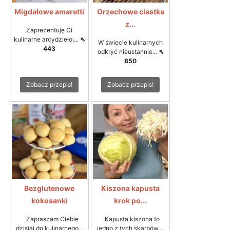
Migdałowe amaretti
Orzechowe ciastka
z...
Zaprezentuję Ci
kulinarne arcydzieło:...
⇖
W świecie kulinarnych
443
odkryć nieustannie...
⇖
850
Zobacz przepis!
Zobacz przepis!
Bezglutenowe
Kiszona kapusta
kokosanki
krok po...
Zapraszam Ciebie
Kapusta kiszona to
dzisiaj do kulinarnego...
jedno z tych skarbów,...