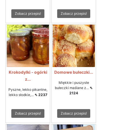
Zobacz przepis!
Zobacz przepis!
Krokodylki - ogórki
Domowe bułeczki...
z...
Miękkie i puszyste
bułeczki maślane z...
⇖
Pyszne, lekko pikantne,
2124
lekko słodkie,...
⇖ 2237
Zobacz przepis!
Zobacz przepis!