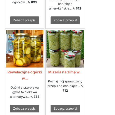
ogórków...
⇖ 895
chrupiące
amerykańskie...
⇖ 742
Zobacz przepis!
Zobacz przepis!
Rewelacyjne ogórki
Mizeria na zimę w...
w...
Poznaj mój sprawdzony
przepis na chrupiącą...
⇖
Ogórki z przyprawą
712
gyros to ciekawa
alternatywa...
⇖ 733
Zobacz przepis!
Zobacz przepis!