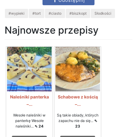
Udostępnij
#wypieki
#tort
#ciasto
#biszkopt
Słodkości
Najnowsze przepisy
Naleśniki panterka
Schabowe z kością
–...
–...
Wesołe naleśniki w
Są takie obiady, których
panterkę Wesołe
zapachu nie da się...
⇖
naleśniki...
⇖ 24
23