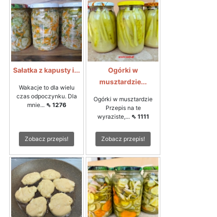
Sałatka z kapusty i...
Ogórki w
musztardzie...
Wakacje to dla wielu
czas odpoczynku. Dla
Ogórki w musztardzie
mnie...
⇖ 1276
Przepis na te
wyraziste,...
⇖ 1111
Zobacz przepis!
Zobacz przepis!