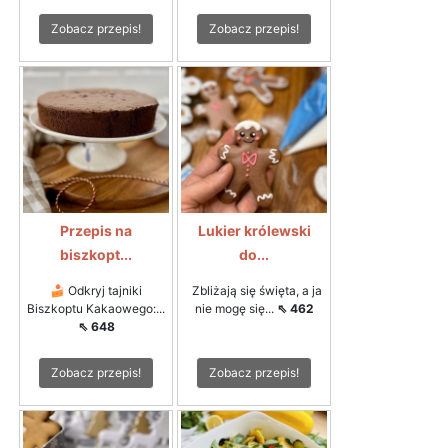
Zobacz przepis!
Zobacz przepis!
Przepis na
Lukier królewski
biszkopt...
do...
🍰 Odkryj tajniki
Zbliżają się święta, a ja
Biszkoptu Kakaowego:...
nie mogę się...
⇖ 462
⇖ 648
Zobacz przepis!
Zobacz przepis!