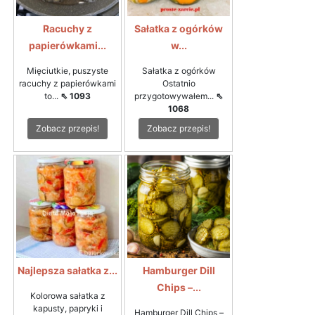
Racuchy z
Sałatka z ogórków
papierówkami...
w...
Mięciutkie, puszyste
Sałatka z ogórków
racuchy z papierówkami
Ostatnio
to...
⇖ 1093
przygotowywałem...
⇖
1068
Zobacz przepis!
Zobacz przepis!
Najlepsza sałatka z...
Hamburger Dill
Chips –...
Kolorowa sałatka z
kapusty, papryki i
Hamburger Dill Chips –