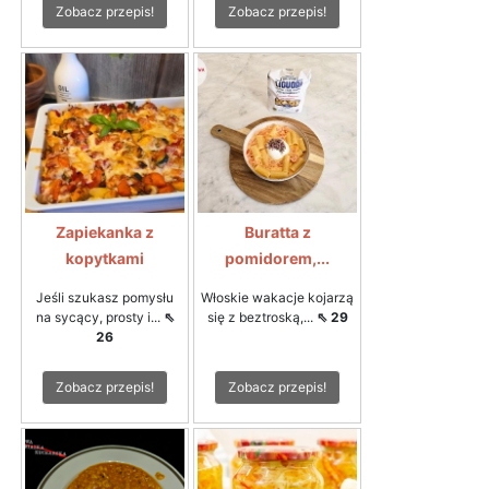
Zobacz przepis!
Zobacz przepis!
Zapiekanka z
Buratta z
kopytkami
pomidorem,...
Jeśli szukasz pomysłu
Włoskie wakacje kojarzą
na sycący, prosty i...
⇖
się z beztroską,...
⇖ 29
26
Zobacz przepis!
Zobacz przepis!