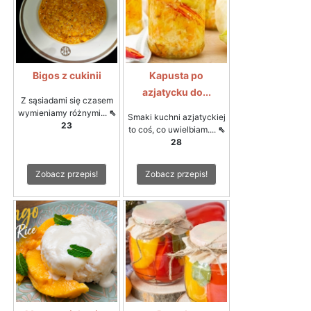
Bigos z cukinii
Kapusta po
azjatycku do...
Z sąsiadami się czasem
wymieniamy różnymi...
⇖
Smaki kuchni azjatyckiej
23
to coś, co uwielbiam....
⇖
28
Zobacz przepis!
Zobacz przepis!