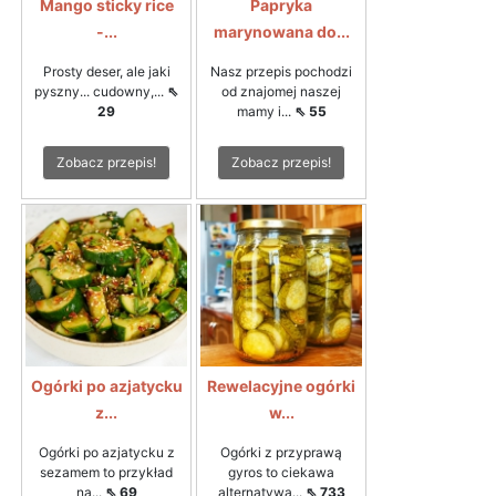
Mango sticky rice
Papryka
-...
marynowana do...
Prosty deser, ale jaki
Nasz przepis pochodzi
pyszny... cudowny,...
⇖
od znajomej naszej
29
mamy i...
⇖ 55
Zobacz przepis!
Zobacz przepis!
Ogórki po azjatycku
Rewelacyjne ogórki
z...
w...
Ogórki po azjatycku z
Ogórki z przyprawą
sezamem to przykład
gyros to ciekawa
na...
⇖ 69
alternatywa...
⇖ 733