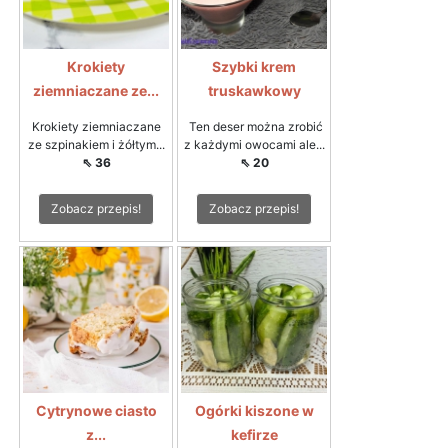
Krokiety
Szybki krem
ziemniaczane ze...
truskawkowy
Krokiety ziemniaczane
Ten deser można zrobić
ze szpinakiem i żółtym...
z każdymi owocami ale...
⇖ 36
⇖ 20
Zobacz przepis!
Zobacz przepis!
Cytrynowe ciasto
Ogórki kiszone w
z...
kefirze