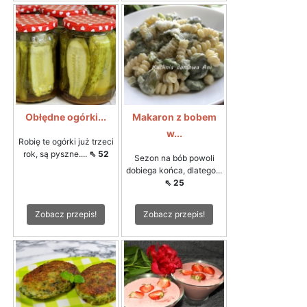
Obłędne ogórki...
Makaron z bobem
w...
Robię te ogórki już trzeci
rok, są pyszne....
⇖ 52
Sezon na bób powoli
dobiega końca, dlatego...
⇖ 25
Zobacz przepis!
Zobacz przepis!