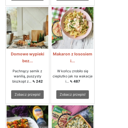
​Domowe wypieki
Makaron z łososiem
bez...
i...
Pachnący sernik z
W końcu zrobiło się
wanilią, puszysty
cieplutko jak na wakacje
biszkopt z...
⇖ 242
i...
⇖ 487
Zobacz przepis!
Zobacz przepis!