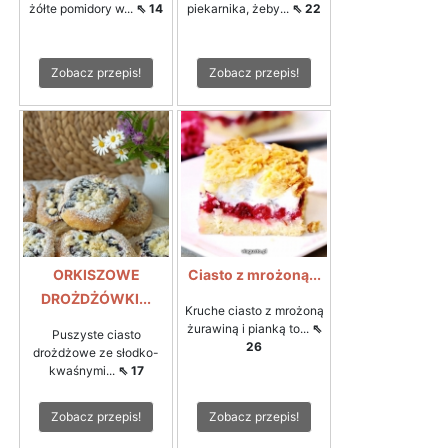
żółte pomidory w...
⇖ 14
piekarnika, żeby...
⇖ 22
Zobacz przepis!
Zobacz przepis!
ORKISZOWE
Ciasto z mrożoną...
DROŻDŻÓWKI...
Kruche ciasto z mrożoną
żurawiną i pianką to...
⇖
Puszyste ciasto
26
drożdżowe ze słodko-
kwaśnymi...
⇖ 17
Zobacz przepis!
Zobacz przepis!