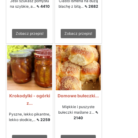
Jeśli szukasz pomysłu
Ciasto Ismena na dużą
na szybkie, a...
⇖ 4410
blachę z bitą...
⇖ 2682
Zobacz przepis!
Zobacz przepis!
Krokodylki - ogórki
Domowe bułeczki...
z...
Miękkie i puszyste
bułeczki maślane z...
⇖
Pyszne, lekko pikantne,
2140
lekko słodkie,...
⇖ 2259