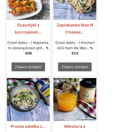
Szaszłyki z
Zapiekanka Mac N
kurczakiem...
Cheese...
Dzień dobry :-) Majówka,
Dzień dobry :-) Kochani
to obowiązkowo grill...
⇖
dziś mam dla Was...
⇖
309
323
Zobacz przepis!
Zobacz przepis!
Prosta sałatka z...
Mikstura z