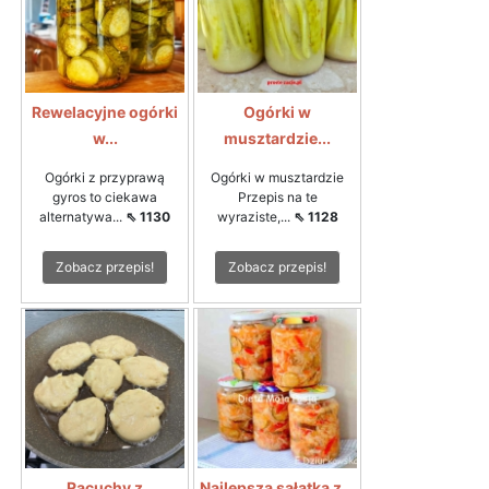
Rewelacyjne ogórki
Ogórki w
w...
musztardzie...
Ogórki z przyprawą
Ogórki w musztardzie
gyros to ciekawa
Przepis na te
alternatywa...
⇖ 1130
wyraziste,...
⇖ 1128
Zobacz przepis!
Zobacz przepis!
Racuchy z
Najlepsza sałatka z...