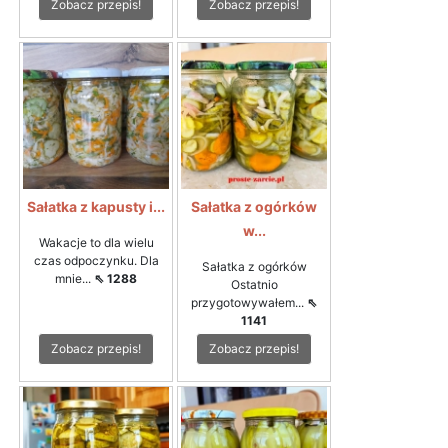
Zobacz przepis!
Zobacz przepis!
Sałatka z kapusty i...
Sałatka z ogórków
w...
Wakacje to dla wielu
czas odpoczynku. Dla
Sałatka z ogórków
mnie...
⇖ 1288
Ostatnio
przygotowywałem...
⇖
1141
Zobacz przepis!
Zobacz przepis!