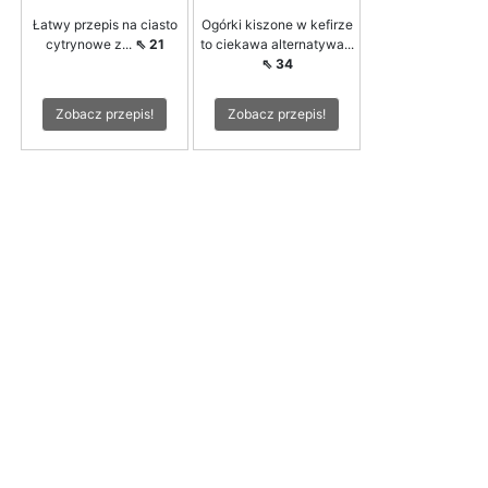
Łatwy przepis na ciasto
Ogórki kiszone w kefirze
cytrynowe z...
⇖ 21
to ciekawa alternatywa...
⇖ 34
Zobacz przepis!
Zobacz przepis!