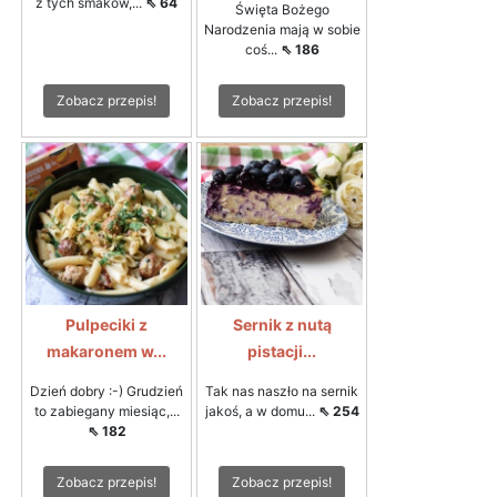
z tych smaków,...
⇖ 64
Święta Bożego
Narodzenia mają w sobie
coś...
⇖ 186
Zobacz przepis!
Zobacz przepis!
Pulpeciki z
Sernik z nutą
makaronem w...
pistacji...
Dzień dobry :-) Grudzień
Tak nas naszło na sernik
to zabiegany miesiąc,...
jakoś, a w domu...
⇖ 254
⇖ 182
Zobacz przepis!
Zobacz przepis!