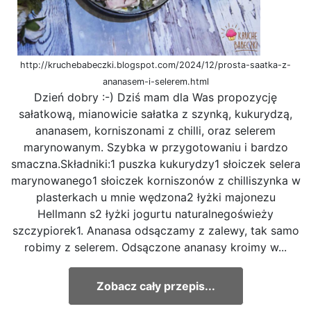
http://kruchebabeczki.blogspot.com/2024/12/prosta-saatka-z-
ananasem-i-selerem.html
Dzień dobry :-) Dziś mam dla Was propozycję
sałatkową, mianowicie sałatka z szynką, kukurydzą,
ananasem, korniszonami z chilli, oraz selerem
marynowanym. Szybka w przygotowaniu i bardzo
smaczna.Składniki:1 puszka kukurydzy1 słoiczek selera
marynowanego1 słoiczek korniszonów z chilliszynka w
plasterkach u mnie wędzona2 łyżki majonezu
Hellmann s2 łyżki jogurtu naturalnegoświeży
szczypiorek1. Ananasa odsączamy z zalewy, tak samo
robimy z selerem. Odsączone ananasy kroimy w...
Zobacz cały przepis...