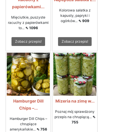
papierówkami...
Kolorowa sałatka z
kapusty, papryki i
Mięciutkie, puszyste
ogórków...
⇖ 909
racuchy z papierówkami
to...
⇖ 1096
Zobacz przepis!
Zobacz przepis!
Hamburger Dill
Mizeria na zimę w...
Chips –...
Poznaj mój sprawdzony
przepis na chrupiącą...
⇖
Hamburger Dill Chips –
755
chrupiące
amerykańskie...
⇖ 756