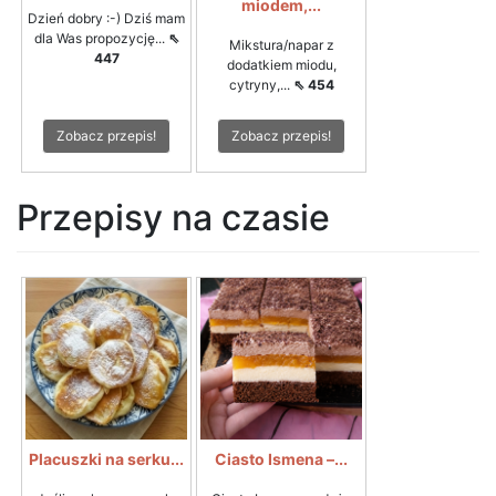
miodem,...
Dzień dobry :-) Dziś mam
dla Was propozycję...
⇖
Mikstura/napar z
447
dodatkiem miodu,
cytryny,...
⇖ 454
Zobacz przepis!
Zobacz przepis!
Przepisy na czasie
Placuszki na serku...
Ciasto Ismena –...