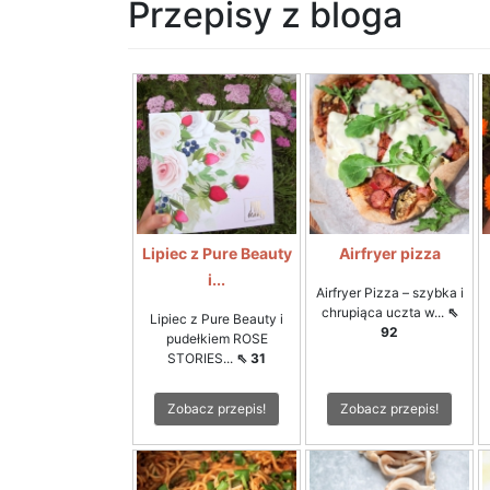
Przepisy z bloga
Lipiec z Pure Beauty
Airfryer pizza
i...
Airfryer Pizza – szybka i
chrupiąca uczta w...
⇖
Lipiec z Pure Beauty i
92
pudełkiem ROSE
STORIES...
⇖ 31
Zobacz przepis!
Zobacz przepis!