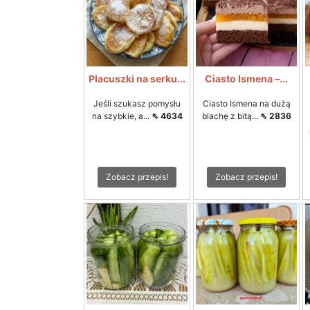
Placuszki na serku...
Ciasto Ismena –...
Jeśli szukasz pomysłu
Ciasto Ismena na dużą
na szybkie, a...
⇖ 4634
blachę z bitą...
⇖ 2836
Zobacz przepis!
Zobacz przepis!