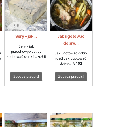
Sery – jak...
Jak ugotować
dobry...
Sery – jak
przechowywać, by
a
Jak ugotować dobry
zachować smak i...
⇖ 65
⇖
rosół Jak ugotować
dobry...
⇖ 102
Zobacz przepis!
Zobacz przepis!