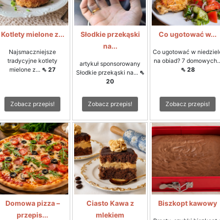
Kotlety mielone z...
Słodkie przekąski
Co ugotować w...
na...
Najsmaczniejsze
Co ugotować w niedziel
tradycyjne kotlety
na obiad? 7 domowych..
artykuł sponsorowany
mielone z...
⇖ 27
⇖ 28
Słodkie przekąski na...
⇖
20
Zobacz przepis!
Zobacz przepis!
Zobacz przepis!
Domowa pizza –
Ciasto Kawa z
Biszkopt kawowy
przepis...
mlekiem