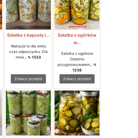
i
Sałatka z kapusty i...
Sałatka z ogórków
w...
Wakacje to dla wielu
czas odpoczynku. Dla
Sałatka z ogórków
mnie...
⇖ 1333
Ostatnio
przygotowywałem...
⇖
1238
Zobacz przepis!
Zobacz przepis!