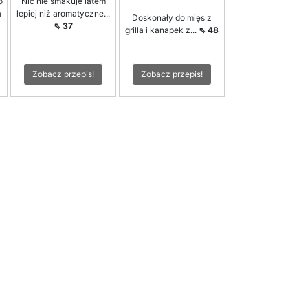
o
Nic nie smakuje latem
a
lepiej niż aromatyczne...
Doskonały do mięs z
⇖ 37
grilla i kanapek z...
⇖ 48
Zobacz przepis!
Zobacz przepis!