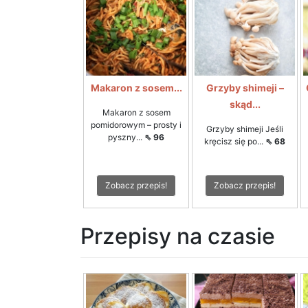
Makaron z sosem...
Grzyby shimeji –
skąd...
Makaron z sosem
pomidorowym – prosty i
Grzyby shimeji Jeśli
pyszny...
⇖ 96
kręcisz się po...
⇖ 68
Zobacz przepis!
Zobacz przepis!
Przepisy na czasie