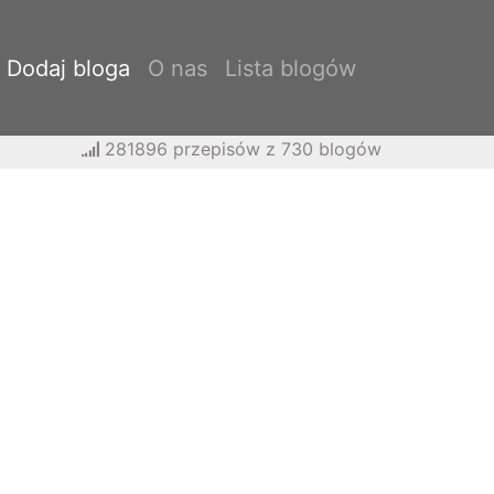
Dodaj bloga
O nas
Lista blogów
281896 przepisów z 730 blogów