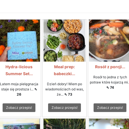
Hydra-licious
Meal prep:
Rosół z porcji...
Summer Set...
babeczki...
Rosół to jedna z tych
potraw które kojarzą mi..
Latem moja pielęgnacja
Dzień dobry! Wiem po
⇖ 74
staje się prostsza i...
⇖
wiadomościach od was,
26
że...
⇖ 73
Zobacz przepis!
Zobacz przepis!
Zobacz przepis!