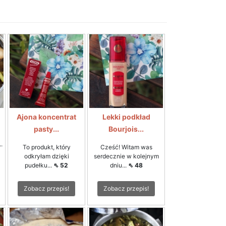
Ajona koncentrat
Lekki podkład
pasty...
Bourjois...
.
To produkt, który
Cześć! Witam was
odkryłam dzięki
serdecznie w kolejnym
pudełku...
⇖ 52
dniu...
⇖ 48
Zobacz przepis!
Zobacz przepis!