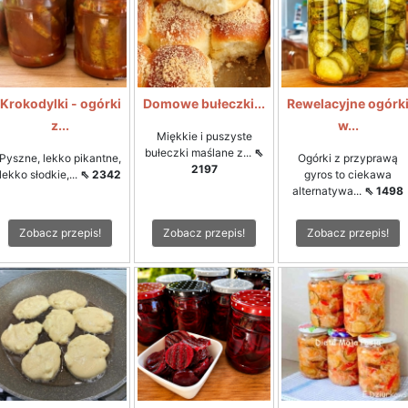
Krokodylki - ogórki
Domowe bułeczki...
Rewelacyjne ogórk
z...
w...
Miękkie i puszyste
bułeczki maślane z...
⇖
Pyszne, lekko pikantne,
Ogórki z przyprawą
2197
lekko słodkie,...
⇖ 2342
gyros to ciekawa
alternatywa...
⇖ 1498
Zobacz przepis!
Zobacz przepis!
Zobacz przepis!