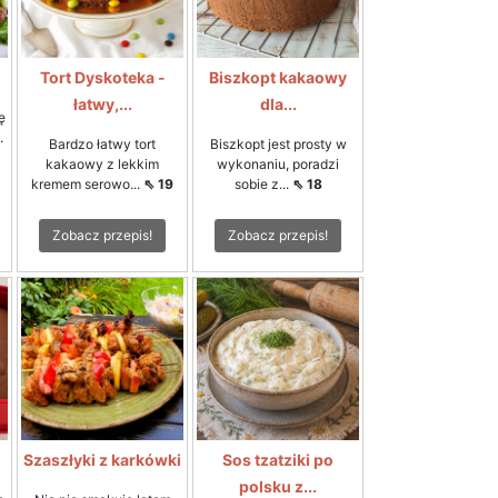
Tort Dyskoteka -
Biszkopt kakaowy
łatwy,...
dla...
ę
.
Bardzo łatwy tort
Biszkopt jest prosty w
kakaowy z lekkim
wykonaniu, poradzi
kremem serowo...
⇖ 19
sobie z...
⇖ 18
Zobacz przepis!
Zobacz przepis!
Szaszłyki z karkówki
Sos tzatziki po
polsku z...