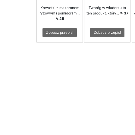
Krewetki z makaronem
Twaróg w wiaderku to
ryżowym i pomidorami...
ten produkt, który...
⇖ 37
⇖ 25
Zobacz przepis!
Zobacz przepis!