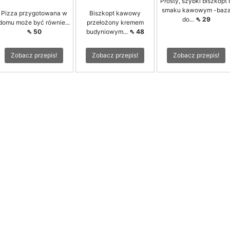
Prosty, szybki biszkopt 
smaku kawowym -baz
Pizza przygotowana w
Biszkopt kawowy
do...
⇖ 29
domu może być równie...
przełożony kremem
⇖ 50
budyniowym...
⇖ 48
Zobacz przepis!
Zobacz przepis!
Zobacz przepis!