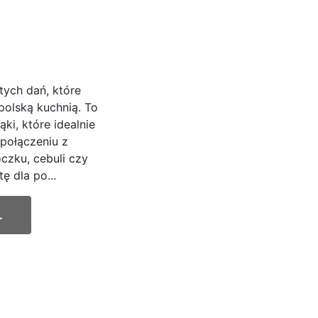
ych dań, które
polską kuchnią. To
ąki, które idealnie
 połączeniu z
zku, cebuli czy
ę dla po...
.