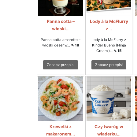
Panna cotta –
Lody à la McFlurry
włoski...
z...
Panna cotta amaretto –
Lody à la McFlurry z
włoski deser w...
⇖ 18
Kinder Bueno (Ninja
Creami)...
⇖ 15
Zobacz przepis!
Zobacz przepis!
Krewetki z
Czy twaróg w
makaronem...
wiaderku...