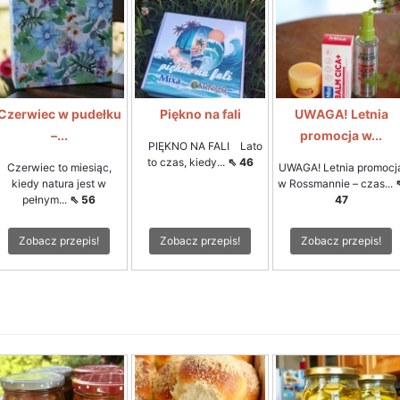
Czerwiec w pudełku
Piękno na fali
UWAGA! Letnia
–...
promocja w...
PIĘKNO NA FALI Lato
to czas, kiedy...
⇖ 46
Czerwiec to miesiąc,
UWAGA! Letnia promocj
kiedy natura jest w
w Rossmannie – czas...
pełnym...
⇖ 56
47
Zobacz przepis!
Zobacz przepis!
Zobacz przepis!