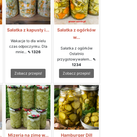
i
Sałatka z kapusty i...
Sałatka z ogórków
w...
Wakacje to dla wielu
czas odpoczynku. Dla
Sałatka z ogórków
mnie...
⇖ 1326
Ostatnio
przygotowywałem...
⇖
1234
Zobacz przepis!
Zobacz przepis!
.
Mizeria na zimę w...
Hamburger Dill