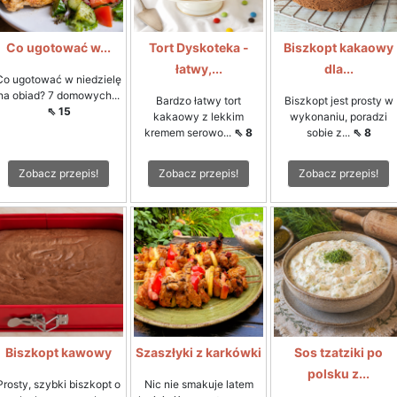
Co ugotować w...
Tort Dyskoteka -
Biszkopt kakaowy
łatwy,...
dla...
Co ugotować w niedzielę
na obiad? 7 domowych...
Bardzo łatwy tort
Biszkopt jest prosty w
⇖ 15
kakaowy z lekkim
wykonaniu, poradzi
kremem serowo...
⇖ 8
sobie z...
⇖ 8
Zobacz przepis!
Zobacz przepis!
Zobacz przepis!
Biszkopt kawowy
Szaszłyki z karkówki
Sos tzatziki po
polsku z...
Prosty, szybki biszkopt o
Nic nie smakuje latem