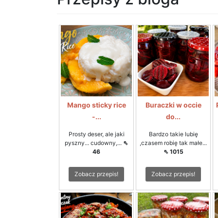
Mango sticky rice
Buraczki w occie
-...
do...
Prosty deser, ale jaki
Bardzo takie lubię
pyszny... cudowny,...
⇖
,czasem robię tak małe...
46
⇖ 1015
Zobacz przepis!
Zobacz przepis!