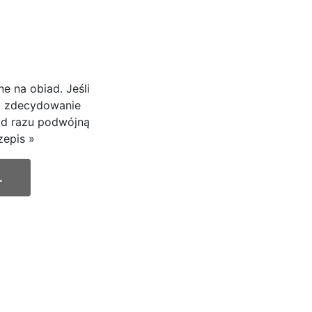
e na obiad. Jeśli
 to zdecydowanie
 od razu podwójną
zepis »
.