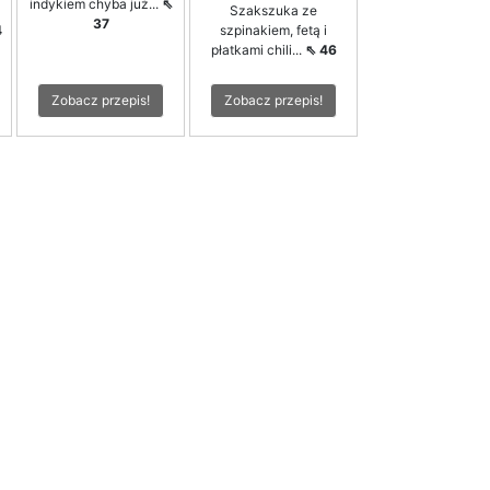
indykiem chyba już...
⇖
Szakszuka ze
37
4
szpinakiem, fetą i
płatkami chili...
⇖ 46
Zobacz przepis!
Zobacz przepis!