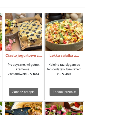
Ciasto jogurtowe z...
Lekka sałatka z...
Przepyszne, wilgotne,
Kolejny raz sięgam po
kremowe...
ten dodatek- tym razem
Zastanówcie...
⇖ 624
z...
⇖ 495
.
Zobacz przepis!
Zobacz przepis!