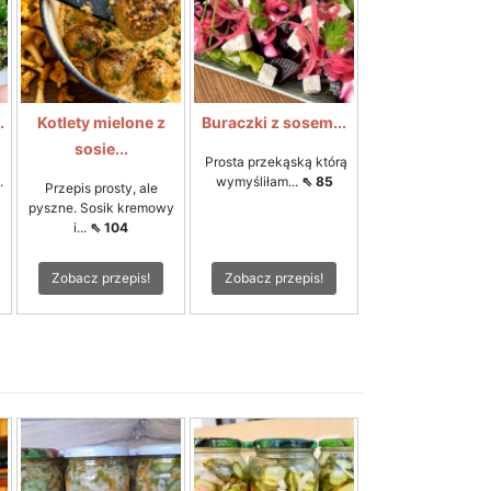
.
Kotlety mielone z
Buraczki z sosem...
sosie...
Prosta przekąską którą
.
wymyśliłam...
⇖ 85
Przepis prosty, ale
pyszne. Sosik kremowy
i...
⇖ 104
Zobacz przepis!
Zobacz przepis!