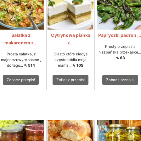
Sałatka z
Cytrynowa pianka
Papryczki padron ,..
makaronem z...
z...
Prosty przepis na
hiszpańską przekąskę,..
Prosta sałatka, z
Ciasto które kiedyś
⇖ 63
majonezowym sosem ,
często robiła moja
do tego...
⇖ 514
mama...
⇖ 105
Zobacz przepis!
Zobacz przepis!
Zobacz przepis!