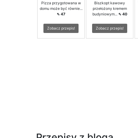
Pizza przygotowana w
Biszkopt kawowy
domu może być równie...
przełożony kremem
⇖ 47
budyniowym...
⇖ 40
Zobacz przepis!
Zobacz przepis!
Przepisy z bloga