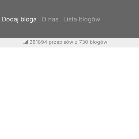
Dodaj bloga
O nas
Lista blogów
281894 przepisów z 730 blogów