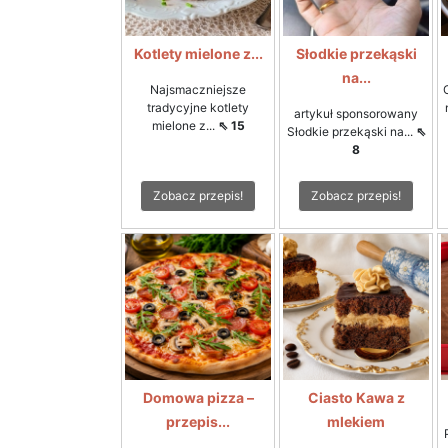
Kotlety mielone z...
Słodkie przekąski
na...
Najsmaczniejsze
tradycyjne kotlety
artykuł sponsorowany
mielone z...
⇖ 15
Słodkie przekąski na...
⇖
8
Zobacz przepis!
Zobacz przepis!
Domowa pizza –
Ciasto Kawa z
przepis...
mlekiem