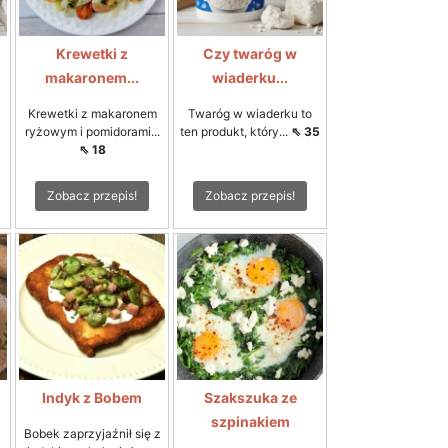
Krewetki z
Czy twaróg w
makaronem...
wiaderku...
Krewetki z makaronem
Twaróg w wiaderku to
ryżowym i pomidorami...
ten produkt, który...
⇖ 35
⇖ 18
Zobacz przepis!
Zobacz przepis!
Indyk z Bobem
Szakszuka ze
szpinakiem
Bobek zaprzyjaźnił się z