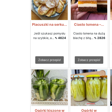
Placuszki na serku...
Ciasto Ismena –...
Jeśli szukasz pomysłu
Ciasto Ismena na dużą
na szybkie, a...
⇖ 4624
blachę z bitą...
⇖ 2826
Zobacz przepis!
Zobacz przepis!
Ogórki kiszone w
Ogórki w