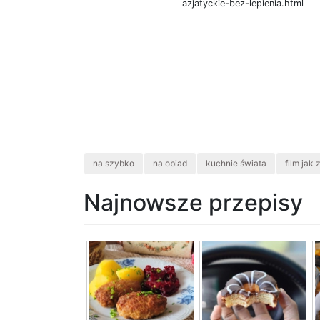
azjatyckie-bez-lepienia.html
na szybko
na obiad
kuchnie świata
film jak 
Najnowsze przepisy