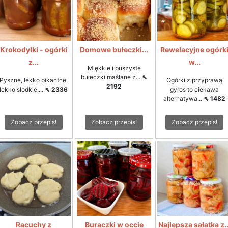
Krokodylki - ogórki
Domowe bułeczki...
Rewelacyjne ogórk
z...
w...
Miękkie i puszyste
bułeczki maślane z...
⇖
Pyszne, lekko pikantne,
Ogórki z przyprawą
2192
lekko słodkie,...
⇖ 2336
gyros to ciekawa
alternatywa...
⇖ 1482
Zobacz przepis!
Zobacz przepis!
Zobacz przepis!
Racuchy z
Buraczki w occie
Najlepsza sałatka z..