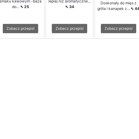
smaku kawowym -baza
lepiej niż aromatyczne...
Doskonały do mięs z
do...
⇖ 25
⇖ 34
grilla i kanapek z...
⇖ 4
Zobacz przepis!
Zobacz przepis!
Zobacz przepis!