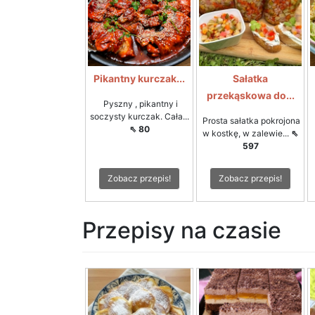
Pikantny kurczak...
Sałatka
przekąskowa do...
Pyszny , pikantny i
soczysty kurczak. Cała...
Prosta sałatka pokrojona
⇖ 80
w kostkę, w zalewie...
⇖
597
Zobacz przepis!
Zobacz przepis!
Przepisy na czasie