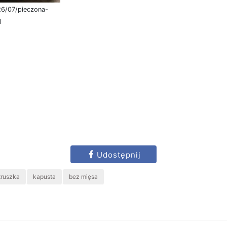
26/07/pieczona-
l
Udostępnij
truszka
kapusta
bez mięsa