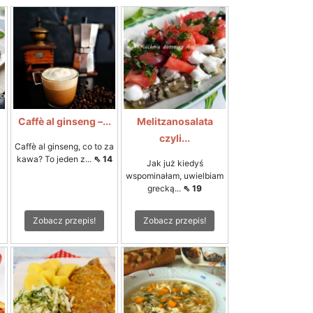
i
Caffè al ginseng –...
Melitzanosalata
czyli...
Caffè al ginseng, co to za
kawa? To jeden z...
⇖ 14
Jak już kiedyś
wspominałam, uwielbiam
grecką...
⇖ 19
Zobacz przepis!
Zobacz przepis!