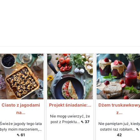
Ciasto z jagodami
Projekt śniadanie:...
Dżem truskawkow
na...
z...
Nie mogę uwierzyć, że
post z Projektu...
⇖ 37
Świeże jagody tego lata
Nie pamiętam już, kied
były moim marzeniem,...
ostatni raz robiłam...
⇖
⇖ 61
42