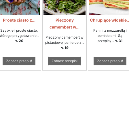
Proste ciasto z...
Pieczony
Chrupiące włoskie..
camembert w...
Szybkie i proste ciasto,
Panini z mozzarellą i
którego przygotowanie...
pomidorami Są
Pieczony camembert w
⇖ 20
przepisy...
⇖ 31
pistacjowej panierce z...
⇖ 19
Zobacz przepis!
Zobacz przepis!
Zobacz przepis!