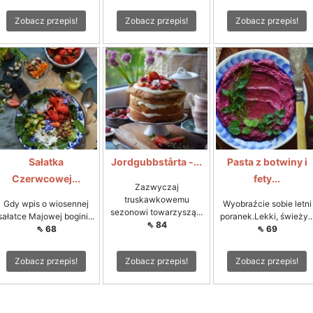
Zobacz przepis!
Zobacz przepis!
Zobacz przepis!
Sałatka
Jordgubbstårta -...
Pasta z botwiny i
Czerwcowej...
fety...
Zazwyczaj
truskawkowemu
Gdy wpis o wiosennej
Wyobraźcie sobie letni
sezonowi towarzyszą...
sałatce Majowej bogini...
poranek.Lekki, świeży..
⇖ 84
⇖ 68
⇖ 69
Zobacz przepis!
Zobacz przepis!
Zobacz przepis!