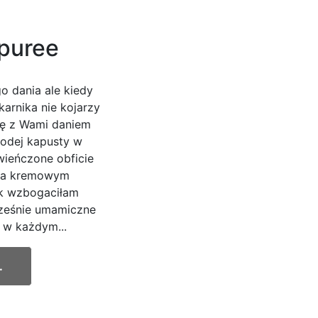
puree
o dania ale kiedy
karnika nie kojarzy
się z Wami daniem
łodej kapusty w
wieńczone obficie
 na kremowym
k wzbogaciłam
cześnie umamiczne
ś w każdym...
.