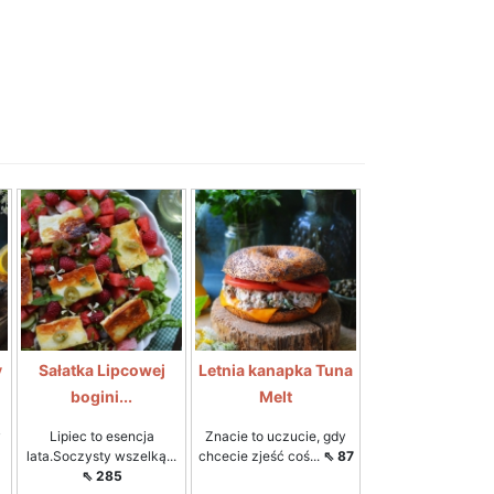
y
Sałatka Lipcowej
Letnia kanapka Tuna
bogini...
Melt
y
Lipiec to esencja
Znacie to uczucie, gdy
lata.Soczysty wszelką...
chcecie zjeść coś...
⇖ 87
⇖ 285