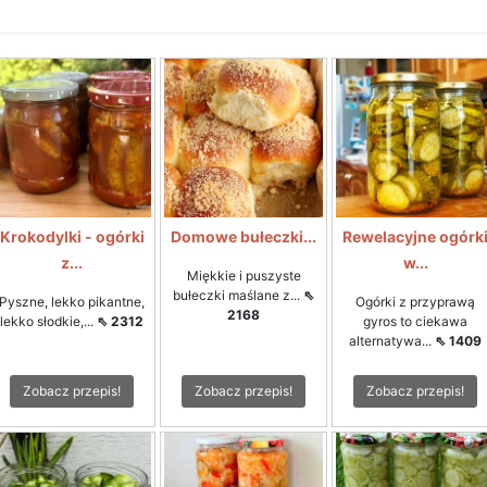
Krokodylki - ogórki
Domowe bułeczki...
Rewelacyjne ogórk
z...
w...
Miękkie i puszyste
bułeczki maślane z...
⇖
Pyszne, lekko pikantne,
Ogórki z przyprawą
2168
lekko słodkie,...
⇖ 2312
gyros to ciekawa
alternatywa...
⇖ 1409
Zobacz przepis!
Zobacz przepis!
Zobacz przepis!