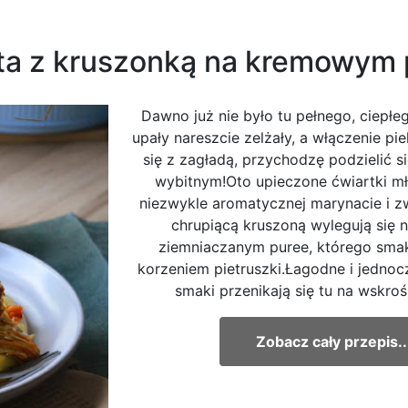
ta z kruszonką na kremowym 
Dawno już nie było tu pełnego, ciepłeg
upały nareszcie zelżały, a włączenie pie
się z zagładą, przychodzę podzielić 
wybitnym!Oto upieczone ćwiartki m
niezwykle aromatycznej marynacie i z
chrupiącą kruszoną wylegują się
ziemniaczanym puree, którego sma
korzeniem pietruszki.Łagodne i jedno
smaki przenikają się tu na wskro
Zobacz cały przepis..