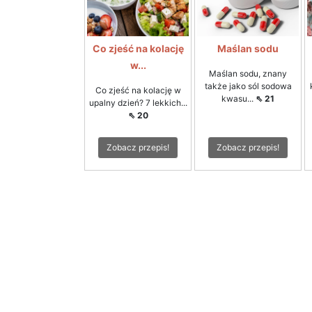
Co zjeść na kolację
Maślan sodu
w...
Maślan sodu, znany
także jako sól sodowa
Co zjeść na kolację w
kwasu...
⇖ 21
upalny dzień? 7 lekkich...
⇖ 20
Zobacz przepis!
Zobacz przepis!