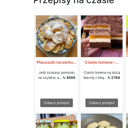
Placuszki na serku...
Ciasto Ismena –...
Jeśli szukasz pomysłu
Ciasto Ismena na dużą
na szybkie, a...
⇖ 4565
blachę z bitą...
⇖ 2784
Zobacz przepis!
Zobacz przepis!