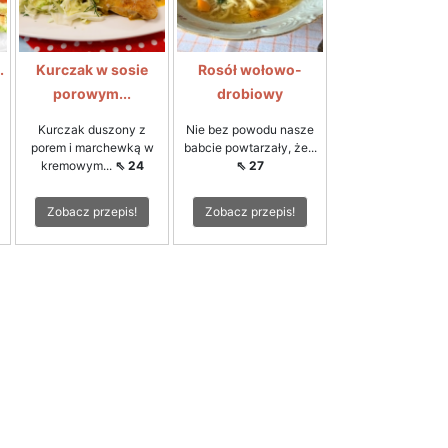
.
Kurczak w sosie
Rosół wołowo-
porowym...
drobiowy
Kurczak duszony z
Nie bez powodu nasze
porem i marchewką w
babcie powtarzały, że...
kremowym...
⇖ 24
⇖ 27
Zobacz przepis!
Zobacz przepis!