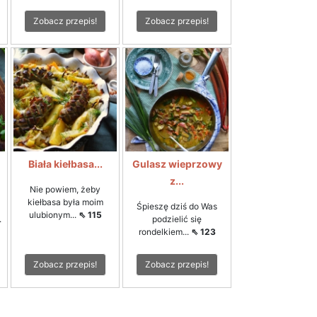
Zobacz przepis!
Zobacz przepis!
Biała kiełbasa...
Gulasz wieprzowy
z...
Nie powiem, żeby
kiełbasa była moim
Śpieszę dziś do Was
ulubionym...
⇖ 115
.
podzielić się
rondelkiem...
⇖ 123
Zobacz przepis!
Zobacz przepis!