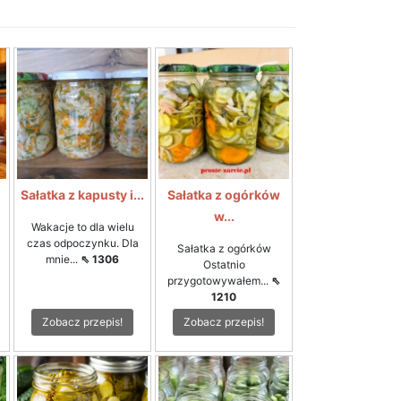
i
Sałatka z kapusty i...
Sałatka z ogórków
w...
Wakacje to dla wielu
czas odpoczynku. Dla
Sałatka z ogórków
mnie...
⇖ 1306
Ostatnio
przygotowywałem...
⇖
1210
Zobacz przepis!
Zobacz przepis!