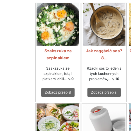
Szakszuka ze
Jak zagęścić sos?
szpinakiem
8...
Szakszuka ze
Rzadki sos to jeden z
szpinakiem, fetą i
tych kuchennych
płatkami chili...
⇖ 9
problemów,...
⇖ 10
Zobacz przepis!
Zobacz przepis!