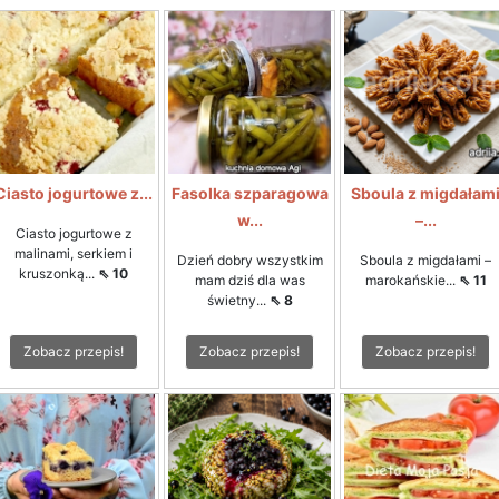
Ciasto jogurtowe z...
Fasolka szparagowa
Sboula z migdałam
w...
–...
Ciasto jogurtowe z
malinami, serkiem i
Dzień dobry wszystkim
Sboula z migdałami –
kruszonką...
⇖ 10
mam dziś dla was
marokańskie...
⇖ 11
świetny...
⇖ 8
Zobacz przepis!
Zobacz przepis!
Zobacz przepis!