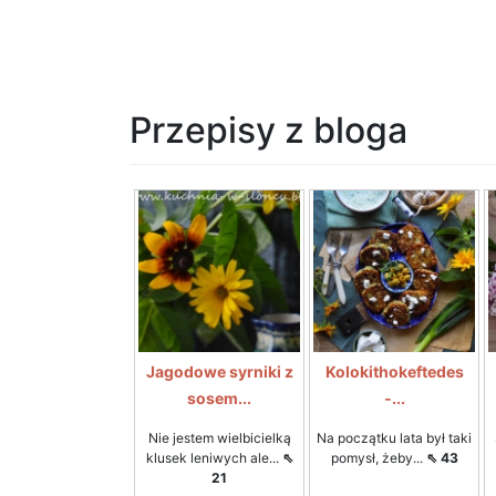
Przepisy z bloga
Jagodowe syrniki z
Kolokithokeftedes
sosem...
-...
Nie jestem wielbicielką
Na początku lata był taki
klusek leniwych ale...
⇖
pomysł, żeby...
⇖ 43
21