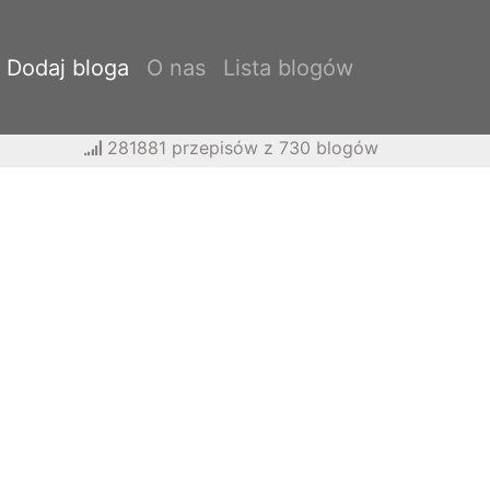
Dodaj bloga
O nas
Lista blogów
281881 przepisów z 730 blogów