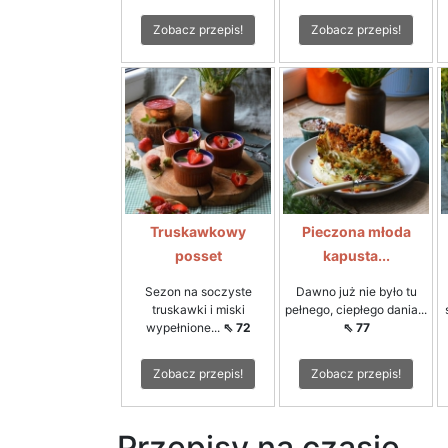
Zobacz przepis!
Zobacz przepis!
Truskawkowy
Pieczona młoda
posset
kapusta...
Sezon na soczyste
Dawno już nie było tu
truskawki i miski
pełnego, ciepłego dania...
wypełnione...
⇖ 72
⇖ 77
Zobacz przepis!
Zobacz przepis!
Przepisy na czasie