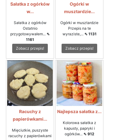
Sałatka z ogórków
Ogórki w
w...
musztardzie...
Sałatka z ogórków
Ogórki w musztardzie
Ostatnio
Przepis na te
przygotowywałem...
⇖
wyraziste,...
⇖ 1131
1161
Zobacz przepis!
Zobacz przepis!
Racuchy z
Najlepsza sałatka z...
papierówkami...
Kolorowa sałatka z
kapusty, papryki i
Mięciutkie, puszyste
ogórków...
⇖ 912
racuchy z papierówkami