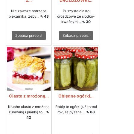
z...
DROŻDŻÓWKI...
Nie zawsze potrzeba
Puszyste ciasto
piekarnika, żeby...
⇖ 43
drożdżowe ze słodko-
kwaśnymi...
⇖ 30
Zobacz przepis!
Zobacz przepis!
Ciasto z mrożoną...
Obłędne ogórki...
Kruche ciasto z mrożoną
Robię te ogórki już trzeci
żurawiną i pianką to...
⇖
rok, są pyszne....
⇖ 88
42