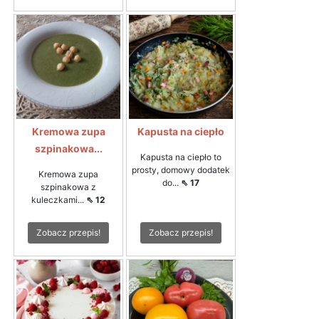
Kremowa zupa
Kapusta na ciepło
szpinakowa...
Kapusta na ciepło to
prosty, domowy dodatek
Kremowa zupa
do...
⇖ 17
szpinakowa z
kuleczkami...
⇖ 12
Zobacz przepis!
Zobacz przepis!