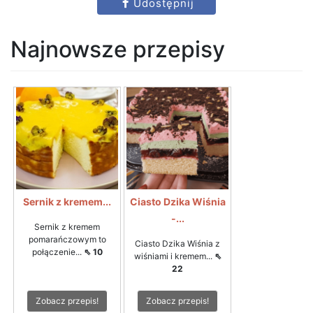
Udostępnij
Najnowsze przepisy
Sernik z kremem...
Ciasto Dzika Wiśnia
-...
Sernik z kremem
pomarańczowym to
Ciasto Dzika Wiśnia z
połączenie...
⇖ 10
wiśniami i kremem...
⇖
22
Zobacz przepis!
Zobacz przepis!