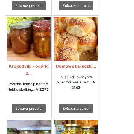
Zobacz przepis!
Zobacz przepis!
Krokodylki - ogórki
Domowe bułeczki...
z...
Miękkie i puszyste
bułeczki maślane z...
⇖
Pyszne, lekko pikantne,
2143
lekko słodkie,...
⇖ 2275
Zobacz przepis!
Zobacz przepis!