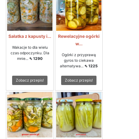
Sałatka z kapusty i...
Rewelacyjne ogórki
w...
Wakacje to dla wielu
czas odpoczynku. Dla
Ogórki z przyprawą
mnie...
⇖ 1290
gyros to ciekawa
alternatywa...
⇖ 1225
Zobacz przepis!
Zobacz przepis!