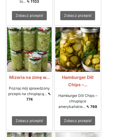
to...
⇖ 1103
Zobacz przepis!
Zobacz przepis!
Mizeria na zimę w...
Hamburger Dill
Chips –...
Poznaj mój sprawdzony
przepis na chrupiącą...
⇖
Hamburger Dill Chips –
774
chrupiące
amerykańskie...
⇖ 768
Zobacz przepis!
Zobacz przepis!