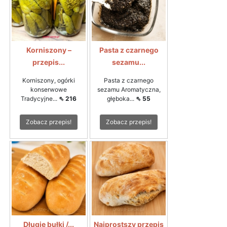
Korniszony –
Pasta z czarnego
przepis...
sezamu...
Korniszony, ogórki
Pasta z czarnego
konserwowe
sezamu Aromatyczna,
Tradycyjne...
⇖ 216
głęboka...
⇖ 55
Zobacz przepis!
Zobacz przepis!
Długie bułki /...
Najprostszy przepis