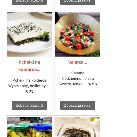
Zobacz przepis!
Zobacz przepis!
Pchełki na
Sałatka...
kołderce...
Sałatka
śródziemnomorska
Pchełki na kołderce
Świeża, lekka i...
⇖ 56
Wyśmienity, delikatny i...
⇖ 75
Zobacz przepis!
Zobacz przepis!