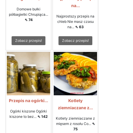
na...
Domowe bułki
półbagietki Chrupiąca...
Najprostszy przepis na
⇖ 74
chleb Nie masz czasu
na...
⇖ 63
Zobacz przepis!
Zobacz przepis!
Przepis na ogórki...
Kotlety
ziemniaczane z...
Ogórki kiszone Ogórki
kiszone to bez...
⇖ 142
Kotlety ziemniaczane z
mięsem z rosołu Co...
⇖
75