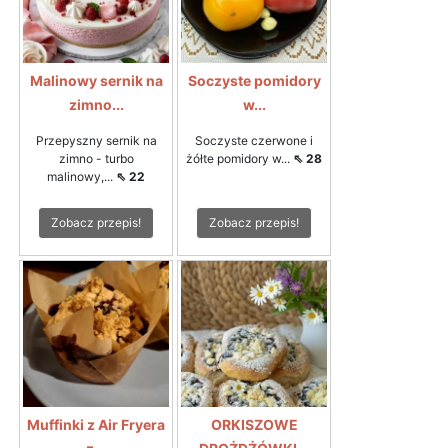
Malinowy sernik na
Soczyste pomidory
zimno...
w...
Przepyszny sernik na
Soczyste czerwone i
zimno - turbo
żółte pomidory w...
⇖ 28
malinowy,...
⇖ 22
Zobacz przepis!
Zobacz przepis!
Muffinki z Air Fryera
ORKISZOWE