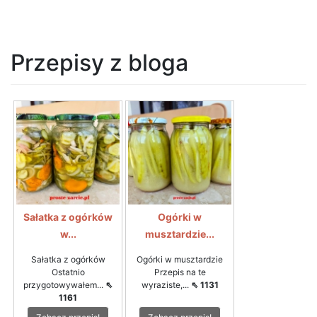
Przepisy z bloga
Sałatka z ogórków
Ogórki w
w...
musztardzie...
Sałatka z ogórków
Ogórki w musztardzie
Ostatnio
Przepis na te
przygotowywałem...
⇖
wyraziste,...
⇖ 1131
1161