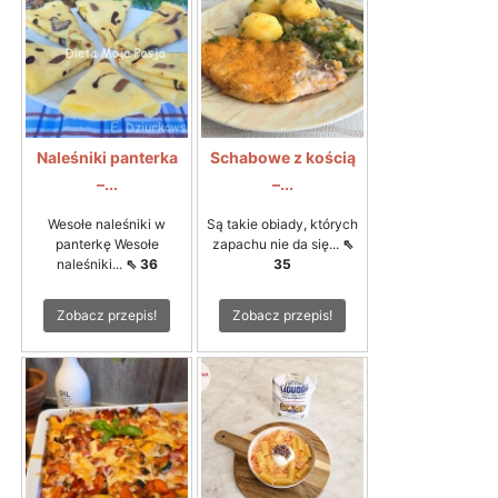
Naleśniki panterka
Schabowe z kością
–...
–...
Wesołe naleśniki w
Są takie obiady, których
panterkę Wesołe
zapachu nie da się...
⇖
naleśniki...
⇖ 36
35
Zobacz przepis!
Zobacz przepis!