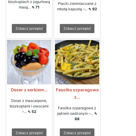
biszkoptach z jogurtową
Placki ziemniaczane z
masą...
⇖ 71
młodą kapustą –...
⇖ 92
Zobacz przepis!
Zobacz przepis!
Deser z serkiem...
Fasolka szparagowa
z...
Deser z mascarpone,
biszkoptami i owocami
Fasolka szparagowa z
–...
⇖ 52
jajkiem sadzonym –...
⇖
68
Zobacz przepis!
Zobacz przepis!