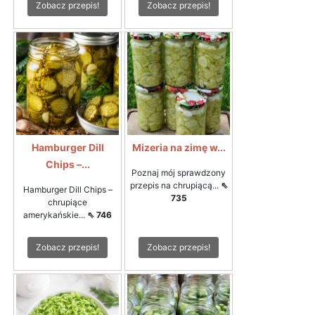
Zobacz przepis!
Zobacz przepis!
Hamburger Dill
Mizeria na zimę w...
Chips –...
Poznaj mój sprawdzony
przepis na chrupiącą...
⇖
Hamburger Dill Chips –
735
chrupiące
amerykańskie...
⇖ 746
Zobacz przepis!
Zobacz przepis!