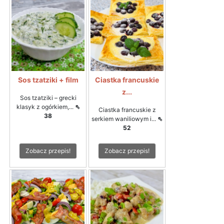
Sos tzatziki + film
Ciastka francuskie
z...
Sos tzatziki – grecki
klasyk z ogórkiem,...
⇖
Ciastka francuskie z
38
serkiem waniliowym i...
⇖
52
Zobacz przepis!
Zobacz przepis!