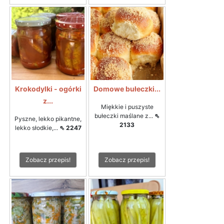
Krokodylki - ogórki
Domowe bułeczki...
z...
Miękkie i puszyste
bułeczki maślane z...
⇖
Pyszne, lekko pikantne,
2133
lekko słodkie,...
⇖ 2247
Zobacz przepis!
Zobacz przepis!