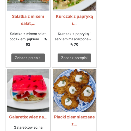
Sałatka z mixem
Kurczak z papryką
sałat,...
i...
Sałatka z mixem sałat,
Kurczak z papryką i
boczkiem, jajkiem i...
⇖
serkiem mascarpone –...
62
⇖ 70
Zobacz przepis!
Zobacz przepis!
Galaretkowiec na...
Placki ziemniaczane
z...
Galaretkowiec na