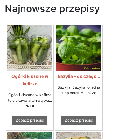
Najnowsze przepisy
Ogórki kiszone w
Bazylia – do czego...
kefirze
Bazylia. Bazylia to jedna
z najbardziej...
⇖ 28
Ogórki kiszone w kefirze
to ciekawa alternatywa...
⇖ 14
Zobacz przepis!
Zobacz przepis!