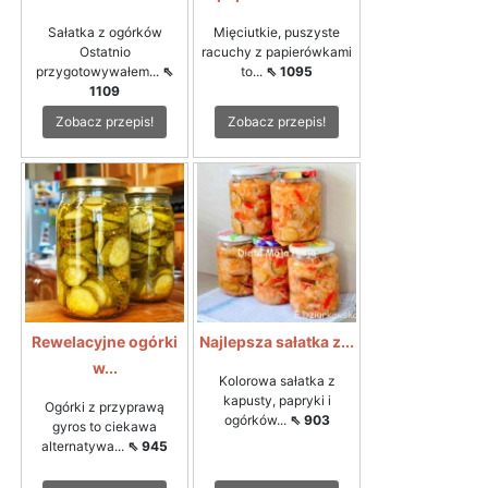
Sałatka z ogórków
Mięciutkie, puszyste
Ostatnio
racuchy z papierówkami
przygotowywałem...
⇖
to...
⇖ 1095
1109
Zobacz przepis!
Zobacz przepis!
Rewelacyjne ogórki
Najlepsza sałatka z...
w...
Kolorowa sałatka z
kapusty, papryki i
Ogórki z przyprawą
ogórków...
⇖ 903
gyros to ciekawa
alternatywa...
⇖ 945