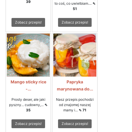
39
to coś, co uwielbiam....
⇖
51
Zobacz przepis!
Zobacz przepis!
Mango sticky rice
Papryka
-...
marynowana do...
Prosty deser, ale jaki
Nasz przepis pochodzi
pyszny... cudowny,...
⇖
od znajomej naszej
35
mamy i...
⇖ 71
Zobacz przepis!
Zobacz przepis!