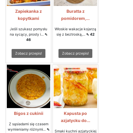
Zapiekanka z
Buratta z
kopytkami
pomidorem,...
Jeśli szukasz pomysłu
Włoskie wakacje kojarzą
na sycący, prosty i...
⇖
się z beztroską,...
⇖ 42
46
Zobacz przepis!
Zobacz przepis!
Bigos z cukinii
Kapusta po
azjatycku do...
Z sąsiadami się czasem
wymieniamy różnymi...
⇖
Smaki kuchni azjatyckiej