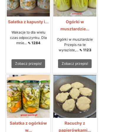
Sałatka z kapusty i...
Ogórki w
musztardzie...
Wakacje to dla wielu
czas odpoczynku. Dla
Ogórki w musztardzie
mnie...
⇖ 1284
Przepis na te
wyraziste,...
⇖ 1123
Zobacz przepis!
Zobacz przepis!
Sałatka z ogórków
Racuchy z
w...
papierówkami...