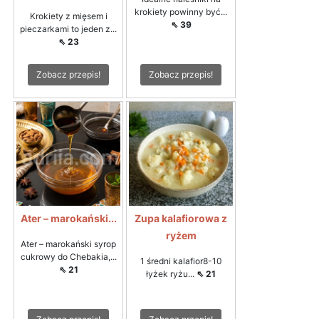
krokiety powinny być...
Krokiety z mięsem i
⇖ 39
pieczarkami to jeden z...
⇖ 23
Zobacz przepis!
Zobacz przepis!
Ater – marokański...
Zupa kalafiorowa z
ryżem
Ater – marokański syrop
cukrowy do Chebakia,...
1 średni kalafior8-10
⇖ 21
łyżek ryżu...
⇖ 21