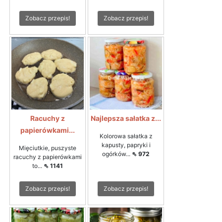
Zobacz przepis!
Zobacz przepis!
Racuchy z
Najlepsza sałatka z...
papierówkami...
Kolorowa sałatka z
kapusty, papryki i
Mięciutkie, puszyste
ogórków...
⇖ 972
racuchy z papierówkami
to...
⇖ 1141
Zobacz przepis!
Zobacz przepis!