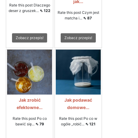
jak...
Rate this post Dlaczego
deser z gruszek...
⇖ 122
Rate this post Czym jest
matcha i...
⇖ 87
Zobacz przepis!
Zobacz przepis!
Jak zrobić
Jak podawać
efektowne...
domowe...
Rate this post Po co
Rate this post Po co w
bawić się...
⇖ 79
ogóle „robić...
⇖ 121