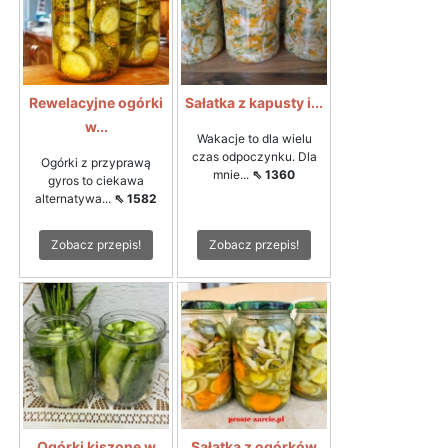
Rewelacyjne ogórki
Sałatka z kapusty i...
w...
Wakacje to dla wielu
czas odpoczynku. Dla
Ogórki z przyprawą
mnie...
⇖ 1360
gyros to ciekawa
alternatywa...
⇖ 1582
Zobacz przepis!
Zobacz przepis!
Ogórki kiszone w
Sałatka z ogórków