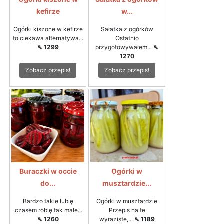
kefirze
w...
Ogórki kiszone w kefirze
Sałatka z ogórków
to ciekawa alternatywa...
Ostatnio
⇖ 1299
przygotowywałem...
⇖
1270
Zobacz przepis!
Zobacz przepis!
Buraczki w occie
Ogórki w
do...
musztardzie...
Bardzo takie lubię
Ogórki w musztardzie
,czasem robię tak małe...
Przepis na te
⇖ 1260
wyraziste,...
⇖ 1189