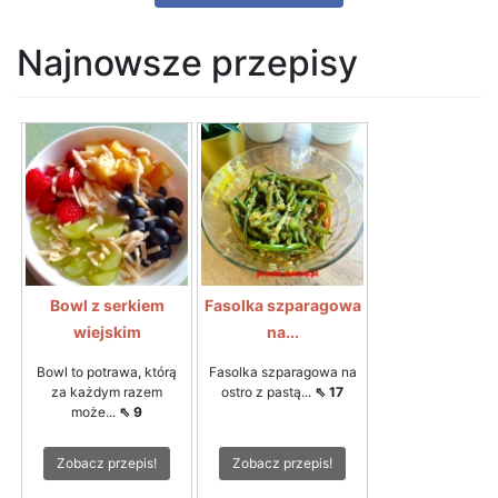
Najnowsze przepisy
Bowl z serkiem
Fasolka szparagowa
wiejskim
na...
Bowl to potrawa, którą
Fasolka szparagowa na
za każdym razem
ostro z pastą...
⇖ 17
może...
⇖ 9
Zobacz przepis!
Zobacz przepis!