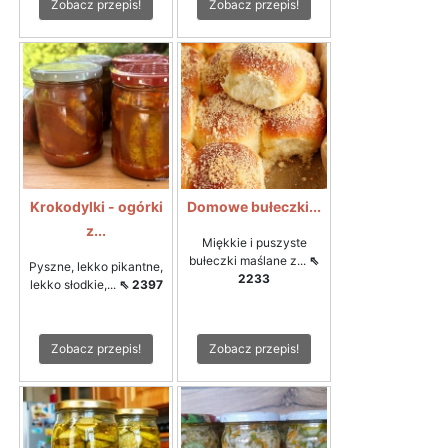
Zobacz przepis!
Zobacz przepis!
Krokodylki - ogórki
Domowe bułeczki...
z...
Miękkie i puszyste
bułeczki maślane z...
⇖
Pyszne, lekko pikantne,
2233
lekko słodkie,...
⇖ 2397
Zobacz przepis!
Zobacz przepis!