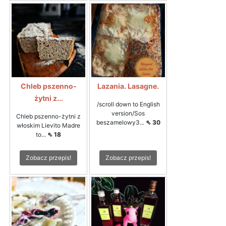
Chleb pszenno-
Lazania. Lasagne.
żytni z...
/scroll down to English
version/Sos
Chleb pszenno-żytni z
beszamelowy3...
⇖ 30
włoskim Lievito Madre
to...
⇖ 18
Zobacz przepis!
Zobacz przepis!