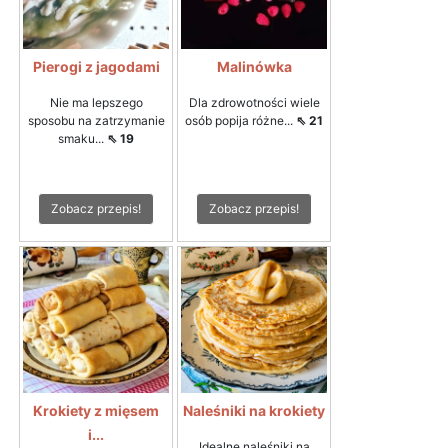
Pierogi z jagodami
Malinówka
Nie ma lepszego
Dla zdrowotności wiele
sposobu na zatrzymanie
osób popija różne...
⇖ 21
smaku...
⇖ 19
Zobacz przepis!
Zobacz przepis!
Krokiety z mięsem
Naleśniki na krokiety
i...
Idealne naleśniki na