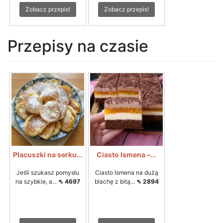
Zobacz przepis!
Zobacz przepis!
Przepisy na czasie
Placuszki na serku...
Ciasto Ismena –...
Jeśli szukasz pomysłu
Ciasto Ismena na dużą
na szybkie, a...
⇖ 4697
blachę z bitą...
⇖ 2894