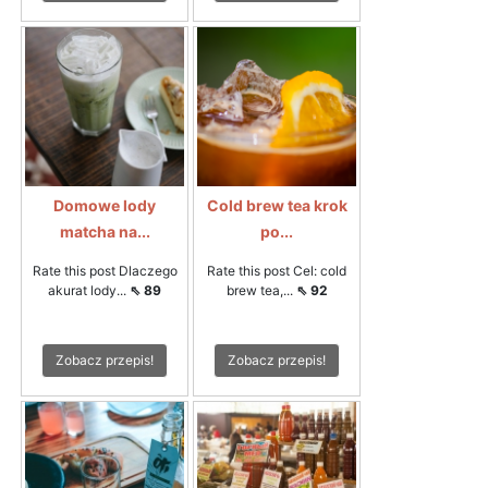
Domowe lody
Cold brew tea krok
matcha na...
po...
Rate this post Dlaczego
Rate this post Cel: cold
akurat lody...
⇖ 89
brew tea,...
⇖ 92
Zobacz przepis!
Zobacz przepis!