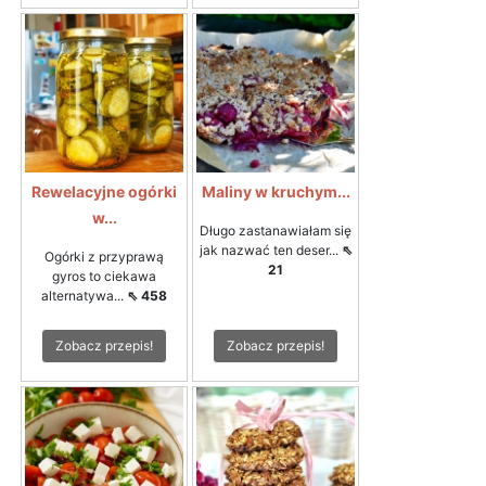
Rewelacyjne ogórki
Maliny w kruchym...
w...
Długo zastanawiałam się
jak nazwać ten deser...
⇖
Ogórki z przyprawą
21
gyros to ciekawa
alternatywa...
⇖ 458
Zobacz przepis!
Zobacz przepis!