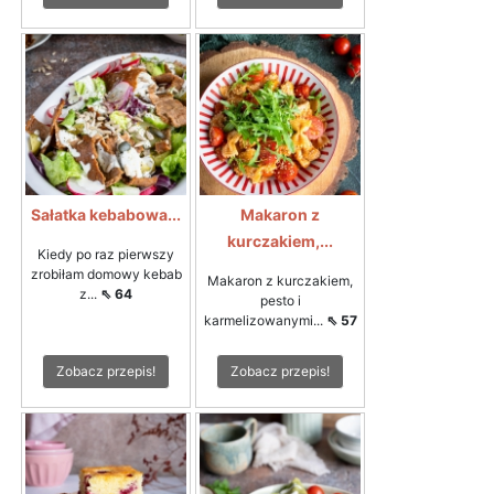
Sałatka kebabowa...
Makaron z
kurczakiem,...
Kiedy po raz pierwszy
zrobiłam domowy kebab
Makaron z kurczakiem,
z...
⇖ 64
pesto i
karmelizowanymi...
⇖ 57
Zobacz przepis!
Zobacz przepis!