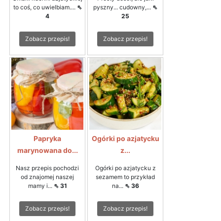
to coś, co uwielbiam....
⇖
pyszny... cudowny,...
⇖
4
25
Zobacz przepis!
Zobacz przepis!
Papryka
Ogórki po azjatycku
marynowana do...
z...
Nasz przepis pochodzi
Ogórki po azjatycku z
od znajomej naszej
sezamem to przykład
mamy i...
⇖ 31
na...
⇖ 36
Zobacz przepis!
Zobacz przepis!