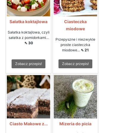
Sałatka koktajlowa
Ciasteczka
miodowe
Sałatka koktajlowa, czyli
sałatka z pomidorkami...
Przepyszne i niezwykle
⇖ 30
proste ciasteczka
miodowe...
⇖ 21
Zobacz przepis!
Zobacz przepis!
Ciasto Makowe z...
Mizeria do picia