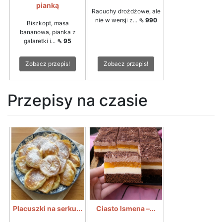
pianką
Racuchy drożdżowe, ale
nie w wersji z...
⇖ 990
Biszkopt, masa
bananowa, pianka z
galaretki i...
⇖ 95
Zobacz przepis!
Zobacz przepis!
Przepisy na czasie
Placuszki na serku...
Ciasto Ismena –...