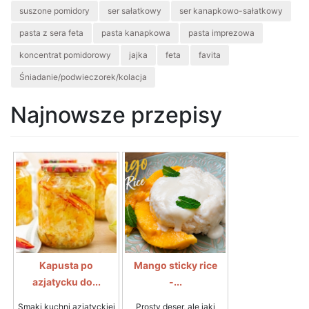
suszone pomidory
ser sałatkowy
ser kanapkowo-sałatkowy
pasta z sera feta
pasta kanapkowa
pasta imprezowa
koncentrat pomidorowy
jajka
feta
favita
Śniadanie/podwieczorek/kolacja
Najnowsze przepisy
Kapusta po
Mango sticky rice
azjatycku do...
-...
Smaki kuchni azjatyckiej
Prosty deser, ale jaki