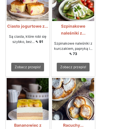
Ciasto jogurtowe z...
Szpinakowe
naleśniki z...
Są ciasta, które robi się
szybko, bez...
⇖ 91
Szpinakowe naleśniki z
kurczakiem, papryką i...
⇖ 73
Zobacz przepis!
Zobacz przepis!
Bananowiec z
Racuchy...