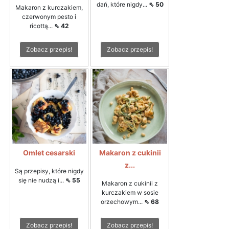
dań, które nigdy...
⇖ 50
Makaron z kurczakiem,
czerwonym pesto i
ricottą...
⇖ 42
Zobacz przepis!
Zobacz przepis!
Omlet cesarski
Makaron z cukinii
z...
Są przepisy, które nigdy
się nie nudzą i...
⇖ 55
Makaron z cukinii z
kurczakiem w sosie
orzechowym...
⇖ 68
Zobacz przepis!
Zobacz przepis!