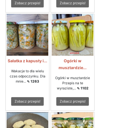
Zobacz przepis!
Zobacz przepis!
Sałatka z kapusty i...
Ogórki w
musztardzie...
Wakacje to dla wielu
czas odpoczynku. Dla
Ogórki w musztardzie
mnie...
⇖ 1263
Przepis na te
wyraziste,...
⇖ 1102
Zobacz przepis!
Zobacz przepis!