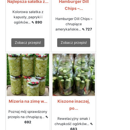
Najlepsza sałatka z...
Hamburger Dill
Chips –...
Kolorowa sałatka z
kapusty, papryki i
Hamburger Dill Chips –
ogórków...
⇖ 890
chrupiące
amerykańskie...
⇖ 727
Zobacz przepis!
Zobacz przepis!
Mizeria na zimę w...
Kiszone inaczej,
po...
Poznaj mój sprawdzony
przepis na chrupiącą...
⇖
Rewelacyjny smak i
692
chrupkość ogórków...
⇖
683