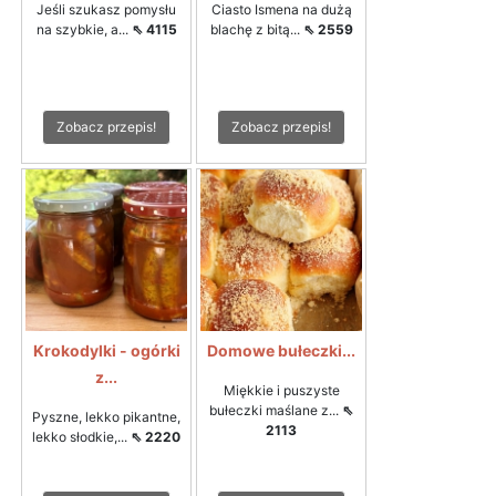
Jeśli szukasz pomysłu
Ciasto Ismena na dużą
na szybkie, a...
⇖ 4115
blachę z bitą...
⇖ 2559
Zobacz przepis!
Zobacz przepis!
Krokodylki - ogórki
Domowe bułeczki...
z...
Miękkie i puszyste
bułeczki maślane z...
⇖
Pyszne, lekko pikantne,
2113
lekko słodkie,...
⇖ 2220