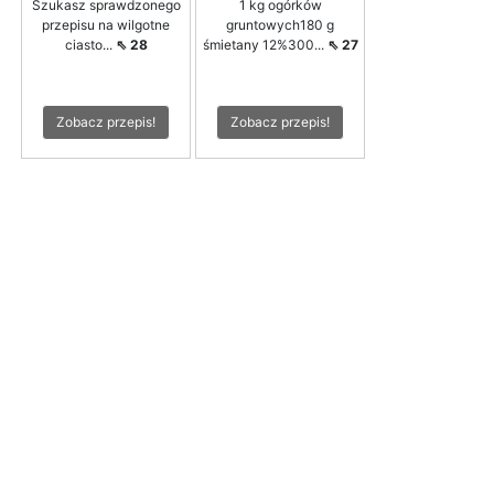
Szukasz sprawdzonego
1 kg ogórków
przepisu na wilgotne
gruntowych180 g
ciasto...
⇖ 28
śmietany 12%300...
⇖ 27
Zobacz przepis!
Zobacz przepis!