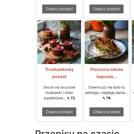
Zobacz przepis!
Zobacz przepis!
Truskawkowy
Pieczona młoda
posset
kapusta...
Sezon na soczyste
Dawno już nie było tu
truskawki i miski
pełnego, ciepłego dania...
wypełnione...
⇖ 72
⇖ 76
Zobacz przepis!
Zobacz przepis!
Przepisy na czasie