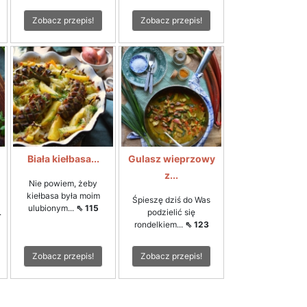
Zobacz przepis!
Zobacz przepis!
Biała kiełbasa...
Gulasz wieprzowy
z...
Nie powiem, żeby
kiełbasa była moim
Śpieszę dziś do Was
ulubionym...
⇖ 115
.
podzielić się
rondelkiem...
⇖ 123
Zobacz przepis!
Zobacz przepis!