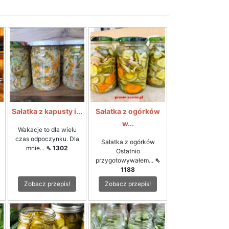
i
Sałatka z kapusty i...
Sałatka z ogórków
w...
Wakacje to dla wielu
czas odpoczynku. Dla
Sałatka z ogórków
mnie...
⇖ 1302
Ostatnio
przygotowywałem...
⇖
1188
Zobacz przepis!
Zobacz przepis!