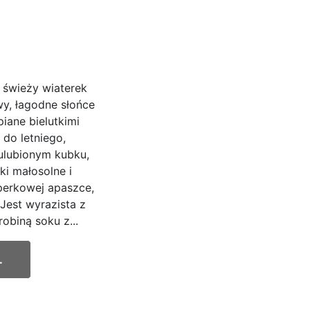
, świeży wiaterek
wy, łagodne słońce
piane bielutkimi
do letniego,
 ulubionym kubku,
ki małosolne i
operkowej apaszce,
Jest wyrazista z
obiną soku z...
.