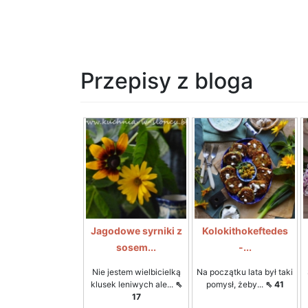
Przepisy z bloga
Jagodowe syrniki z
Kolokithokeftedes
sosem...
-...
Nie jestem wielbicielką
Na początku lata był taki
klusek leniwych ale...
⇖
pomysł, żeby...
⇖ 41
17