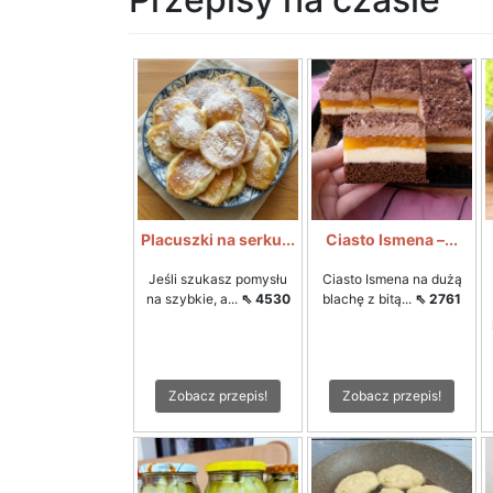
Placuszki na serku...
Ciasto Ismena –...
Jeśli szukasz pomysłu
Ciasto Ismena na dużą
na szybkie, a...
⇖ 4530
blachę z bitą...
⇖ 2761
Zobacz przepis!
Zobacz przepis!