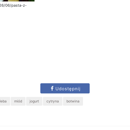
26/06/pasta-z-
Udostępnij
leba
miód
jogurt
cytryna
botwina