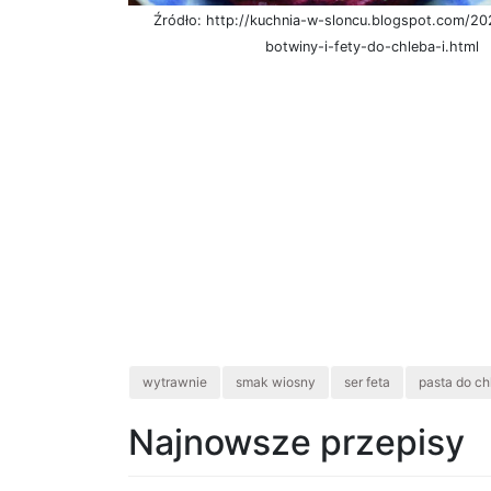
Źródło: http://kuchnia-w-sloncu.blogspot.com/20
botwiny-i-fety-do-chleba-i.html
wytrawnie
smak wiosny
ser feta
pasta do ch
Najnowsze przepisy