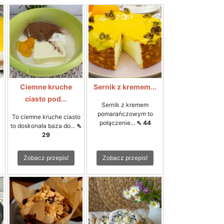
Ciemne kruche
Sernik z kremem...
ciasto pod...
Sernik z kremem
pomarańczowym to
To ciemne kruche ciasto
połączenie...
⇖ 44
to doskonała baza do...
⇖
29
Zobacz przepis!
Zobacz przepis!