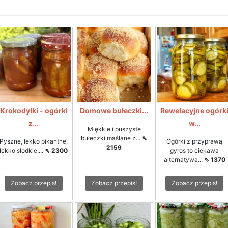
Krokodylki - ogórki
Domowe bułeczki...
Rewelacyjne ogórk
z...
w...
Miękkie i puszyste
bułeczki maślane z...
⇖
Pyszne, lekko pikantne,
Ogórki z przyprawą
2159
lekko słodkie,...
⇖ 2300
gyros to ciekawa
alternatywa...
⇖ 1370
Zobacz przepis!
Zobacz przepis!
Zobacz przepis!