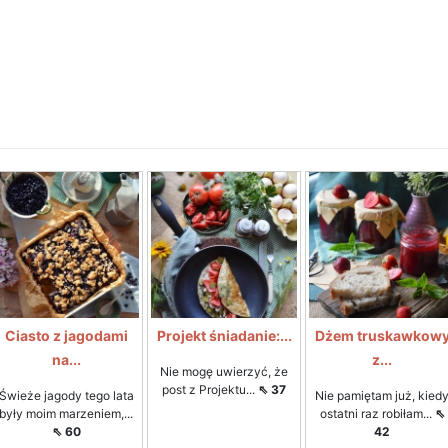
Ciasto z jagodami
Projekt śniadanie:...
Dżem truskawkow
na...
z...
Nie mogę uwierzyć, że
post z Projektu...
⇖ 37
Świeże jagody tego lata
Nie pamiętam już, kied
były moim marzeniem,...
ostatni raz robiłam...
⇖
⇖ 60
42