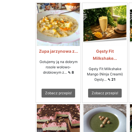
Zupa jarzynowa z...
Gęsty Fit
Milkshake...
Gotujemy ją na dobrym
rosole wołowo-
Gęsty Fit Milkshake
drobiowym z...
⇖ 8
Mango (Ninja Creami)
Gęsty...
⇖ 21
Zobacz przepis!
Zobacz przepis!