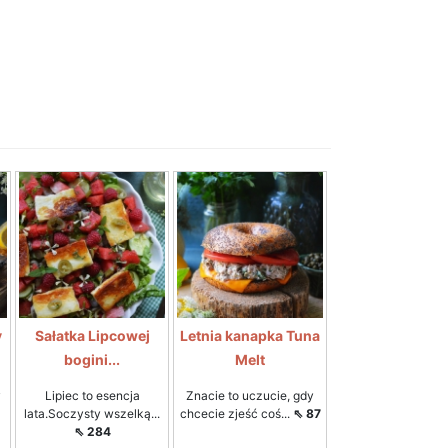
y
Sałatka Lipcowej
Letnia kanapka Tuna
bogini...
Melt
y
Lipiec to esencja
Znacie to uczucie, gdy
lata.Soczysty wszelką...
chcecie zjeść coś...
⇖ 87
⇖ 284