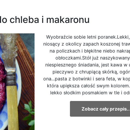
 do chleba i makaronu
Wyobraźcie sobie letni poranek.Lekki
niosący z okolicy zapach koszonej tra
na policzkach i błękitne niebo nakra
obłoczkami.Stół już naszykowany 
niespiesznego śniadania, jest kawa w
pieczywo z chrupiącą skórką, ogór
ona...pasta z botwinki i sera feta, w k
która upiększa całość swym kolorem.
lekko słodkim posmakiem w tle i odr
Zobacz cały przepis..