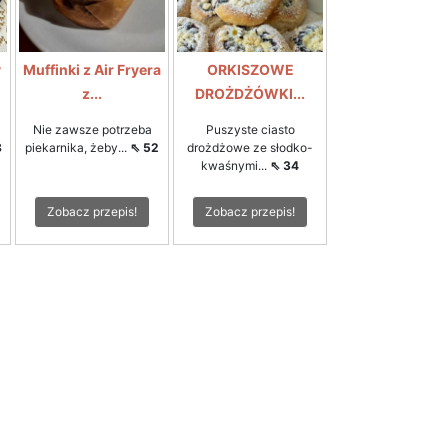
y
Muffinki z Air Fryera
ORKISZOWE
z...
DROŻDŻÓWKI...
Nie zawsze potrzeba
Puszyste ciasto
8
piekarnika, żeby...
⇖ 52
drożdżowe ze słodko-
kwaśnymi...
⇖ 34
Zobacz przepis!
Zobacz przepis!