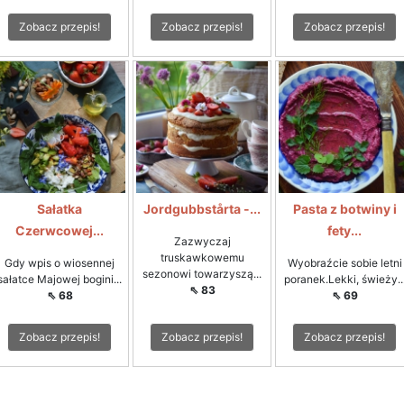
Zobacz przepis!
Zobacz przepis!
Zobacz przepis!
Sałatka
Jordgubbstårta -...
Pasta z botwiny i
Czerwcowej...
fety...
Zazwyczaj
truskawkowemu
Gdy wpis o wiosennej
Wyobraźcie sobie letni
sezonowi towarzyszą...
sałatce Majowej bogini...
poranek.Lekki, świeży..
⇖ 83
⇖ 68
⇖ 69
Zobacz przepis!
Zobacz przepis!
Zobacz przepis!