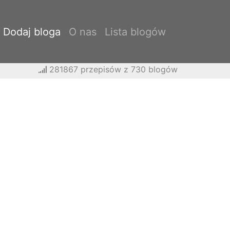
Dodaj bloga
O nas
Lista blogów
281867 przepisów z 730 blogów