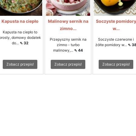
Kapusta na ciepło
Malinowy sernik na
Soczyste pomidor
zimno...
w...
Kapusta na ciepło to
prosty, domowy dodatek
Przepyszny sernik na
Soczyste czerwone i
do...
⇖ 32
zimno - turbo
żółte pomidory w...
⇖ 3
malinowy,...
⇖ 44
Zobacz przepis!
Zobacz przepis!
Zobacz przepis!