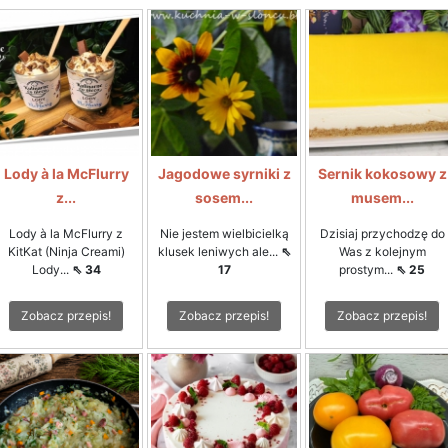
Lody à la McFlurry
Jagodowe syrniki z
Sernik kokosowy z
z...
sosem...
musem...
Lody à la McFlurry z
Nie jestem wielbicielką
Dzisiaj przychodzę do
KitKat (Ninja Creami)
klusek leniwych ale...
⇖
Was z kolejnym
Lody...
⇖ 34
17
prostym...
⇖ 25
Zobacz przepis!
Zobacz przepis!
Zobacz przepis!