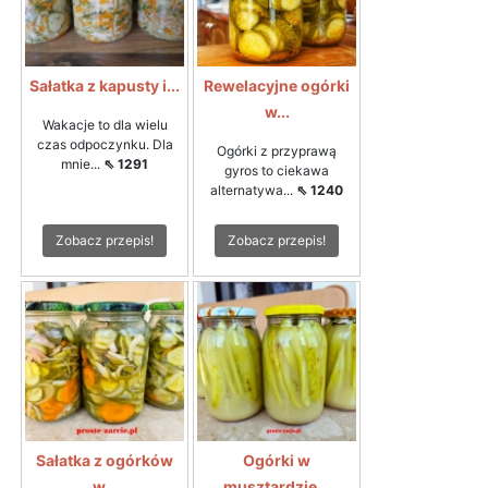
Sałatka z kapusty i...
Rewelacyjne ogórki
w...
Wakacje to dla wielu
czas odpoczynku. Dla
Ogórki z przyprawą
mnie...
⇖ 1291
gyros to ciekawa
alternatywa...
⇖ 1240
Zobacz przepis!
Zobacz przepis!
Sałatka z ogórków
Ogórki w
w...
musztardzie...