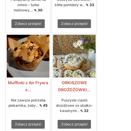
zimno - turbo
żółte pomidory w...
⇖ 33
malinowy,...
⇖ 30
Zobacz przepis!
Zobacz przepis!
Muffinki z Air Fryera
ORKISZOWE
z...
DROŻDŻÓWKI...
Nie zawsze potrzeba
Puszyste ciasto
piekarnika, żeby...
⇖ 45
drożdżowe ze słodko-
kwaśnymi...
⇖ 32
Zobacz przepis!
Zobacz przepis!