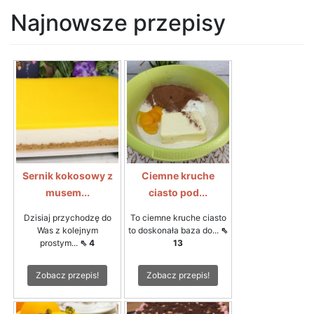
Najnowsze przepisy
Sernik kokosowy z
Ciemne kruche
musem...
ciasto pod...
Dzisiaj przychodzę do
To ciemne kruche ciasto
Was z kolejnym
to doskonała baza do...
⇖
prostym...
⇖ 4
13
Zobacz przepis!
Zobacz przepis!