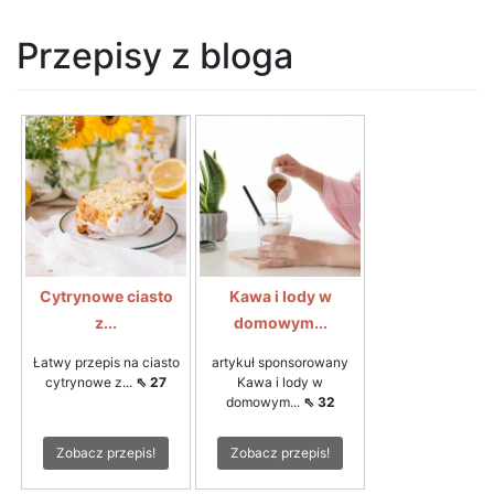
Przepisy z bloga
Cytrynowe ciasto
Kawa i lody w
z...
domowym...
Łatwy przepis na ciasto
artykuł sponsorowany
cytrynowe z...
⇖ 27
Kawa i lody w
domowym...
⇖ 32
Zobacz przepis!
Zobacz przepis!