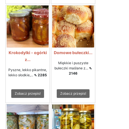
Krokodylki - ogórki
Domowe bułeczki...
z...
Miękkie i puszyste
bułeczki maślane z...
⇖
Pyszne, lekko pikantne,
2146
lekko słodkie,...
⇖ 2285
Zobacz przepis!
Zobacz przepis!