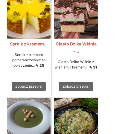
Sernik z kremem...
Ciasto Dzika Wiśnia
-...
Sernik z kremem
pomarańczowym to
Ciasto Dzika Wiśnia z
połączenie...
⇖ 25
wiśniami i kremem...
⇖ 31
Zobacz przepis!
Zobacz przepis!