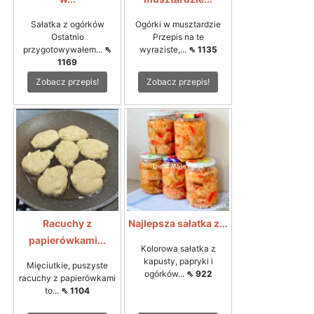
Sałatka z ogórków
Ogórki w musztardzie
Ostatnio
Przepis na te
przygotowywałem...
⇖
wyraziste,...
⇖ 1135
1169
Zobacz przepis!
Zobacz przepis!
Racuchy z
Najlepsza sałatka z...
papierówkami...
Kolorowa sałatka z
kapusty, papryki i
Mięciutkie, puszyste
ogórków...
⇖ 922
racuchy z papierówkami
to...
⇖ 1104