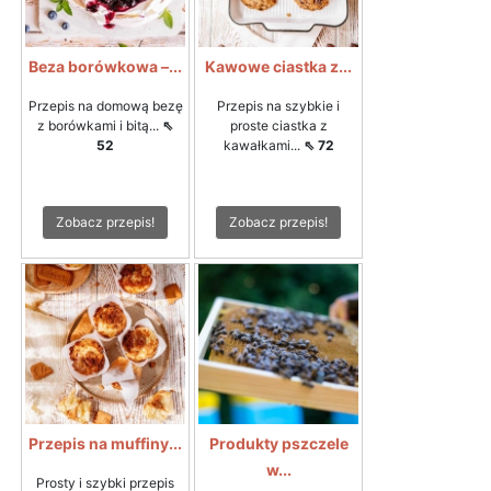
Beza borówkowa –...
Kawowe ciastka z...
Przepis na domową bezę
Przepis na szybkie i
z borówkami i bitą...
⇖
proste ciastka z
52
kawałkami...
⇖ 72
Zobacz przepis!
Zobacz przepis!
Przepis na muffiny...
Produkty pszczele
w...
Prosty i szybki przepis