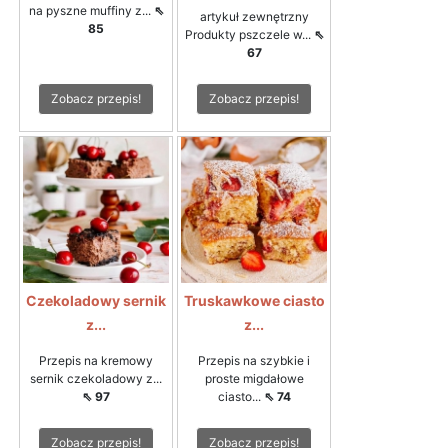
na pyszne muffiny z...
⇖
artykuł zewnętrzny
85
Produkty pszczele w...
⇖
67
Zobacz przepis!
Zobacz przepis!
Czekoladowy sernik
Truskawkowe ciasto
z...
z...
Przepis na kremowy
Przepis na szybkie i
sernik czekoladowy z...
proste migdałowe
⇖ 97
ciasto...
⇖ 74
Zobacz przepis!
Zobacz przepis!