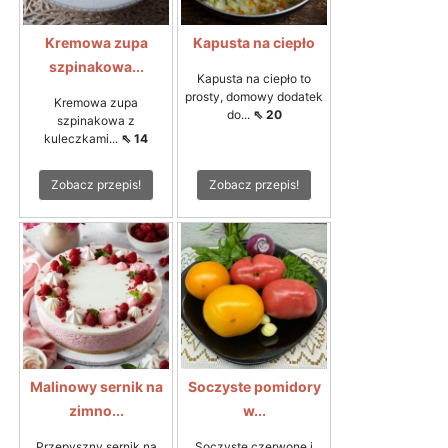
Kremowa zupa
Kapusta na ciepło
szpinakowa...
Kapusta na ciepło to
prosty, domowy dodatek
Kremowa zupa
do...
⇖ 20
szpinakowa z
kuleczkami...
⇖ 14
Zobacz przepis!
Zobacz przepis!
Malinowy sernik na
Soczyste pomidory
zimno...
w...
Przepyszny sernik na
Soczyste czerwone i