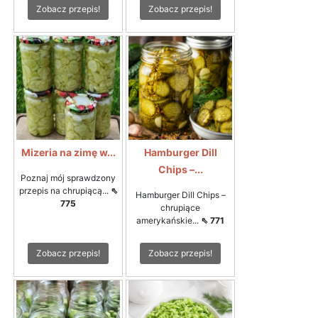
Zobacz przepis!
Zobacz przepis!
Mizeria na zimę w...
Hamburger Dill
Chips –...
Poznaj mój sprawdzony
przepis na chrupiącą...
⇖
Hamburger Dill Chips –
775
chrupiące
amerykańskie...
⇖ 771
Zobacz przepis!
Zobacz przepis!