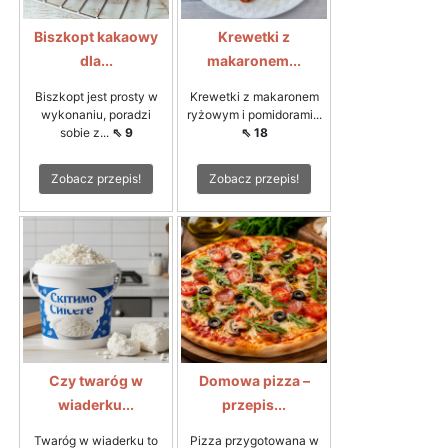
Biszkopt kakaowy
Krewetki z
dla...
makaronem...
Biszkopt jest prosty w
Krewetki z makaronem
wykonaniu, poradzi
ryżowym i pomidorami...
sobie z...
⇖ 9
⇖ 18
Zobacz przepis!
Zobacz przepis!
Czy twaróg w
Domowa pizza –
wiaderku...
przepis...
Twaróg w wiaderku to
Pizza przygotowana w