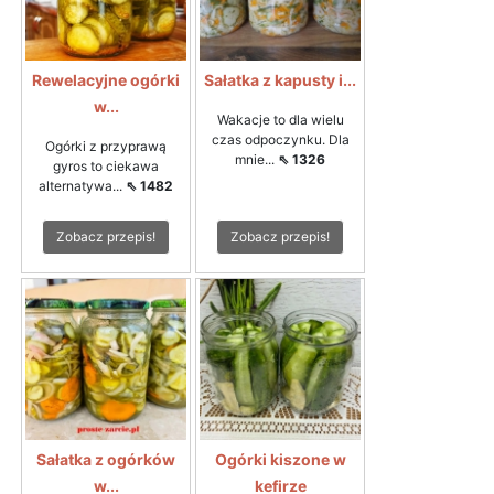
Rewelacyjne ogórki
Sałatka z kapusty i...
w...
Wakacje to dla wielu
czas odpoczynku. Dla
Ogórki z przyprawą
mnie...
⇖ 1326
gyros to ciekawa
alternatywa...
⇖ 1482
Zobacz przepis!
Zobacz przepis!
Sałatka z ogórków
Ogórki kiszone w
w...
kefirze