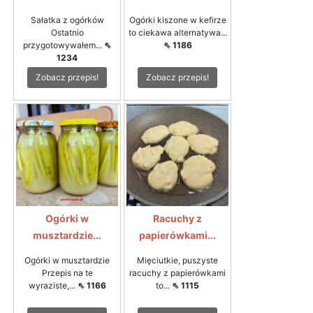
Sałatka z ogórków
Ogórki kiszone w kefirze
Ostatnio
to ciekawa alternatywa...
przygotowywałem...
⇖
⇖ 1186
1234
Zobacz przepis!
Zobacz przepis!
Ogórki w
Racuchy z
musztardzie...
papierówkami...
Ogórki w musztardzie
Mięciutkie, puszyste
Przepis na te
racuchy z papierówkami
wyraziste,...
⇖ 1166
to...
⇖ 1115