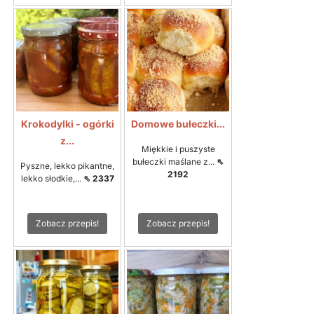
Krokodylki - ogórki
Domowe bułeczki...
z...
Miękkie i puszyste
bułeczki maślane z...
⇖
Pyszne, lekko pikantne,
2192
lekko słodkie,...
⇖ 2337
Zobacz przepis!
Zobacz przepis!