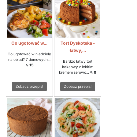
Co ugotować w...
Tort Dyskoteka -
łatwy,...
Co ugotować w niedzielę
na obiad? 7 domowych...
Bardzo łatwy tort
⇖ 15
kakaowy z lekkim
kremem serowo...
⇖ 9
Zobacz przepis!
Zobacz przepis!