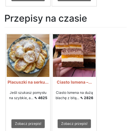
Przepisy na czasie
Placuszki na serku...
Ciasto Ismena –...
Jeśli szukasz pomysłu
Ciasto Ismena na dużą
na szybkie, a...
⇖ 4625
blachę z bitą...
⇖ 2826
Zobacz przepis!
Zobacz przepis!