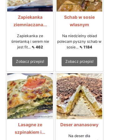
Zapiekanka
Schab w sosie
ziemniaczana...
własnym
Zapiekanka ze
Na niedzielny obiad
śmietanką i serem nie
polecam pyszny schab w
jest fit...
⇖ 462
sosie...
⇖ 1184
Zobacz przepis!
Zobacz przepis!
Lasagne ze
Deser ananasowy
szpinakiem i...
Na deser dla