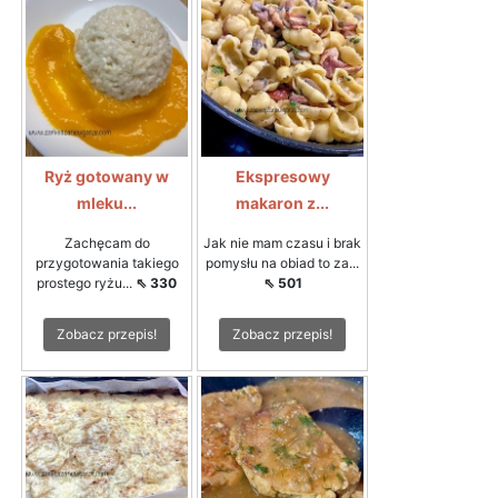
Ryż gotowany w
Ekspresowy
mleku...
makaron z...
Zachęcam do
Jak nie mam czasu i brak
przygotowania takiego
pomysłu na obiad to za...
prostego ryżu...
⇖ 330
⇖ 501
Zobacz przepis!
Zobacz przepis!