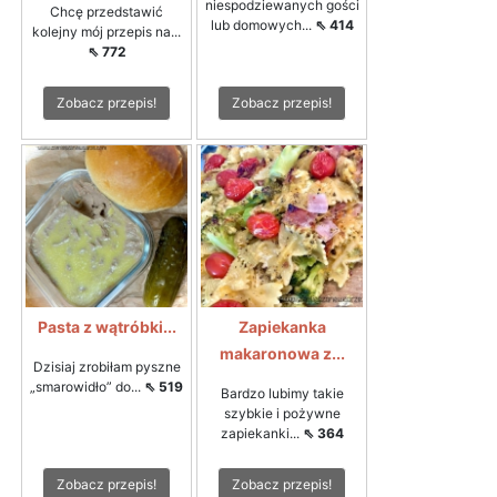
niespodziewanych gości
Chcę przedstawić
lub domowych...
⇖ 414
kolejny mój przepis na...
⇖ 772
Zobacz przepis!
Zobacz przepis!
Pasta z wątróbki...
Zapiekanka
makaronowa z...
Dzisiaj zrobiłam pyszne
„smarowidło” do...
⇖ 519
Bardzo lubimy takie
szybkie i pożywne
zapiekanki...
⇖ 364
Zobacz przepis!
Zobacz przepis!