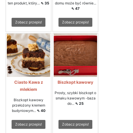
ten produkt, który...
⇖ 35
domu może być równie...
⇖ 47
Zobacz przepis!
Zobacz przepis!
Ciasto Kawa z
Biszkopt kawowy
mlekiem
Prosty, szybki biszkopt o
smaku kawowym -baza
Biszkopt kawowy
do...
⇖ 25
przełożony kremem
budyniowym...
⇖ 40
Zobacz przepis!
Zobacz przepis!