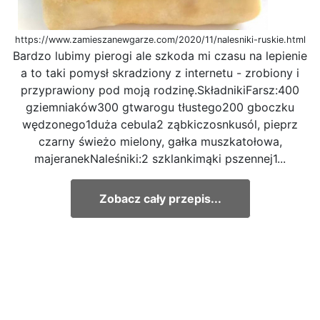
https://www.zamieszanewgarze.com/2020/11/nalesniki-ruskie.html
Bardzo lubimy pierogi ale szkoda mi czasu na lepienie
a to taki pomysł skradziony z internetu - zrobiony i
przyprawiony pod moją rodzinę.SkładnikiFarsz:400
gziemniaków300 gtwarogu tłustego200 gboczku
wędzonego1duża cebula2 ząbkiczosnkusól, pieprz
czarny świeżo mielony, gałka muszkatołowa,
majeranekNaleśniki:2 szklankimąki pszennej1...
Zobacz cały przepis...