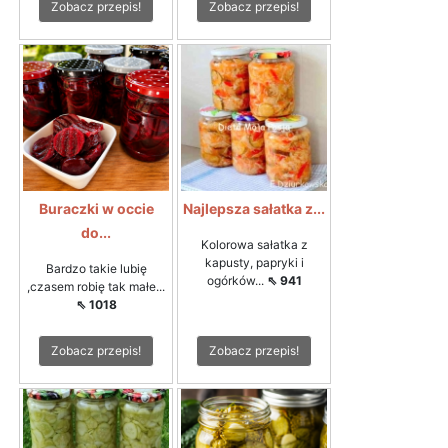
Zobacz przepis!
Zobacz przepis!
Buraczki w occie
Najlepsza sałatka z...
do...
Kolorowa sałatka z
kapusty, papryki i
Bardzo takie lubię
ogórków...
⇖ 941
,czasem robię tak małe...
⇖ 1018
Zobacz przepis!
Zobacz przepis!