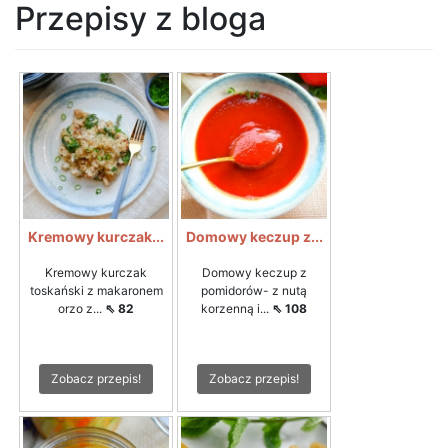
Przepisy z bloga
Kremowy kurczak...
Domowy keczup z...
Kremowy kurczak
Domowy keczup z
toskański z makaronem
pomidorów- z nutą
orzo z...
⇖ 82
korzenną i...
⇖ 108
Zobacz przepis!
Zobacz przepis!