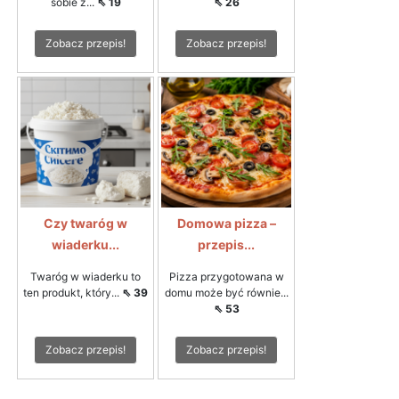
sobie z...
⇖ 19
⇖ 26
Zobacz przepis!
Zobacz przepis!
Czy twaróg w
Domowa pizza –
wiaderku...
przepis...
Twaróg w wiaderku to
Pizza przygotowana w
ten produkt, który...
⇖ 39
domu może być równie...
⇖ 53
Zobacz przepis!
Zobacz przepis!