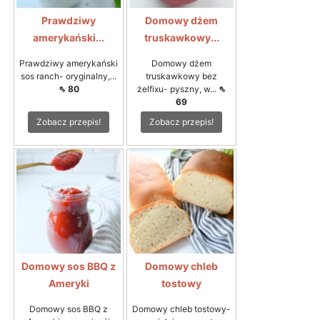
Prawdziwy
Domowy dżem
amerykański...
truskawkowy...
Prawdziwy amerykański
Domowy dżem
sos ranch- oryginalny,...
truskawkowy bez
⇖ 80
żelfixu- pyszny, w...
⇖
69
Zobacz przepis!
Zobacz przepis!
Domowy sos BBQ z
Domowy chleb
Ameryki
tostowy
Domowy sos BBQ z
Domowy chleb tostowy-