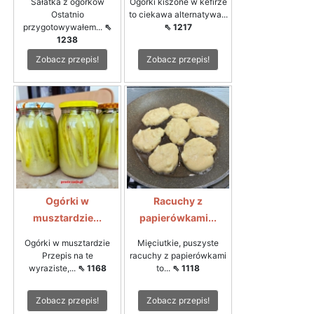
Sałatka z ogórków
Ogórki kiszone w kefirze
Ostatnio
to ciekawa alternatywa...
przygotowywałem...
⇖
⇖ 1217
1238
Zobacz przepis!
Zobacz przepis!
Ogórki w
Racuchy z
musztardzie...
papierówkami...
Ogórki w musztardzie
Mięciutkie, puszyste
Przepis na te
racuchy z papierówkami
wyraziste,...
⇖ 1168
to...
⇖ 1118
Zobacz przepis!
Zobacz przepis!