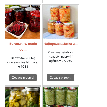
Buraczki w occie
Najlepsza sałatka z...
do...
Kolorowa sałatka z
kapusty, papryki i
Bardzo takie lubię
ogórków...
⇖ 949
,czasem robię tak małe...
⇖ 1083
Zobacz przepis!
Zobacz przepis!