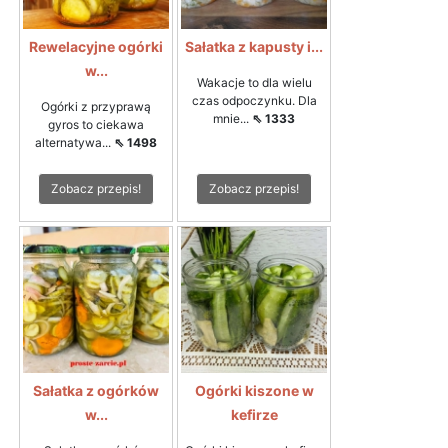
Rewelacyjne ogórki
Sałatka z kapusty i...
w...
Wakacje to dla wielu
czas odpoczynku. Dla
Ogórki z przyprawą
mnie...
⇖ 1333
gyros to ciekawa
alternatywa...
⇖ 1498
Zobacz przepis!
Zobacz przepis!
Sałatka z ogórków
Ogórki kiszone w
w...
kefirze