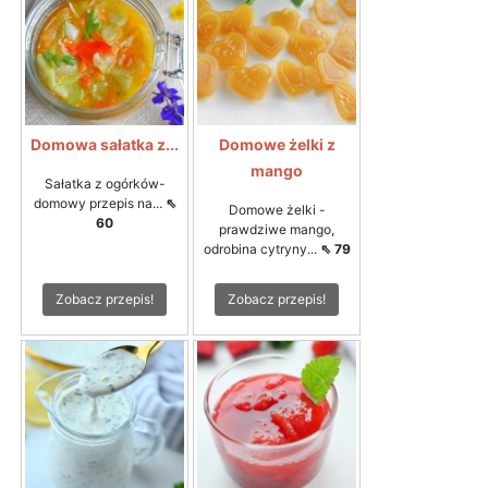
Domowa sałatka z...
Domowe żelki z
mango
Sałatka z ogórków-
domowy przepis na...
⇖
Domowe żelki -
60
prawdziwe mango,
odrobina cytryny...
⇖ 79
Zobacz przepis!
Zobacz przepis!