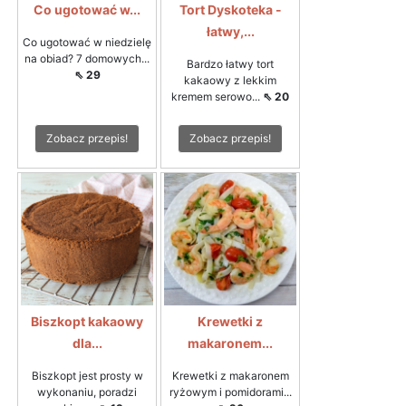
Co ugotować w...
Tort Dyskoteka -
łatwy,...
Co ugotować w niedzielę
na obiad? 7 domowych...
Bardzo łatwy tort
⇖ 29
kakaowy z lekkim
kremem serowo...
⇖ 20
Zobacz przepis!
Zobacz przepis!
Biszkopt kakaowy
Krewetki z
dla...
makaronem...
Biszkopt jest prosty w
Krewetki z makaronem
wykonaniu, poradzi
ryżowym i pomidorami...