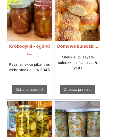
Krokodylki - ogórki
Domowe bułeczki...
z...
Miękkie i puszyste
bułeczki maślane z...
⇖
Pyszne, lekko pikantne,
2197
lekko słodkie,...
⇖ 2345
Zobacz przepis!
Zobacz przepis!