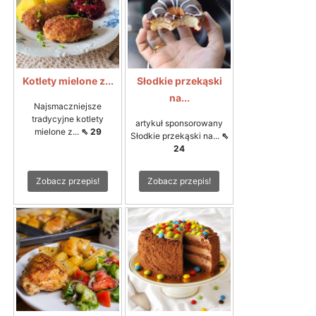
Kotlety mielone z...
Słodkie przekąski
na...
Najsmaczniejsze
tradycyjne kotlety
artykuł sponsorowany
mielone z...
⇖ 29
Słodkie przekąski na...
⇖
24
Zobacz przepis!
Zobacz przepis!