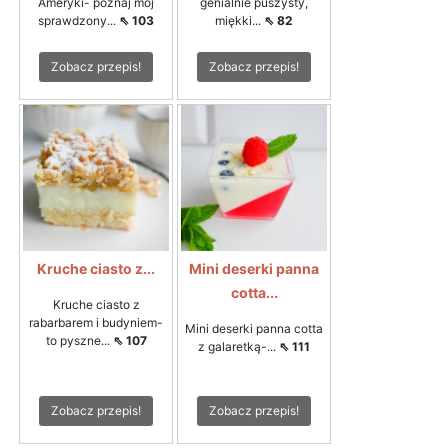
Ameryki- poznaj mój
genialnie puszysty,
sprawdzony...
⇖ 103
miękki...
⇖ 82
Zobacz przepis!
Zobacz przepis!
Kruche ciasto z...
Mini deserki panna
cotta...
Kruche ciasto z
rabarbarem i budyniem-
Mini deserki panna cotta
to pyszne...
⇖ 107
z galaretką-...
⇖ 111
Zobacz przepis!
Zobacz przepis!