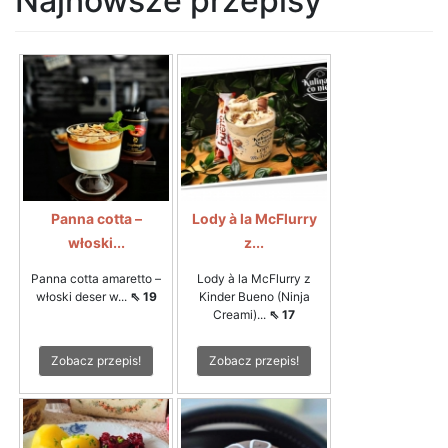
Najnowsze przepisy
Panna cotta –
Lody à la McFlurry
włoski...
z...
Panna cotta amaretto –
Lody à la McFlurry z
włoski deser w...
⇖ 19
Kinder Bueno (Ninja
Creami)...
⇖ 17
Zobacz przepis!
Zobacz przepis!