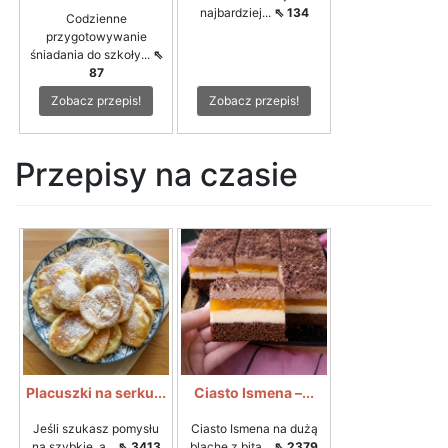
najbardziej...
⇖ 134
Codzienne
przygotowywanie
śniadania do szkoły...
⇖
87
Zobacz przepis!
Zobacz przepis!
Przepisy na czasie
Placuszki na serku...
Ciasto Ismena –...
Jeśli szukasz pomysłu
Ciasto Ismena na dużą
na szybkie, a...
⇖ 3413
blachę z bitą...
⇖ 2379