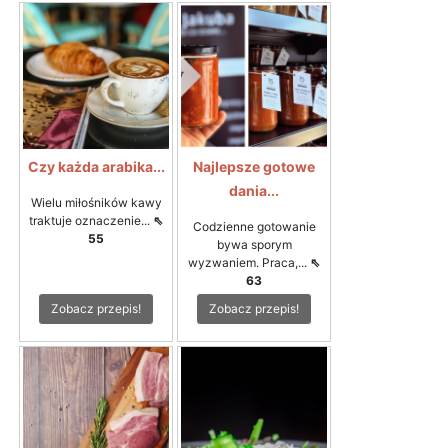
Czy każda arabika...
Najlepsze gotowe
dania...
Wielu miłośników kawy
traktuje oznaczenie...
⇖
Codzienne gotowanie
55
bywa sporym
wyzwaniem. Praca,...
⇖
63
Zobacz przepis!
Zobacz przepis!