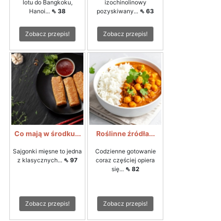
lotu do Bangkoku,
izochinolinowy
Hanoi...
⇖ 38
pozyskiwany...
⇖ 63
Zobacz przepis!
Zobacz przepis!
Co mają w środku...
Roślinne źródła...
Sajgonki mięsne to jedna
Codzienne gotowanie
z klasycznych...
⇖ 97
coraz częściej opiera
się...
⇖ 82
Zobacz przepis!
Zobacz przepis!