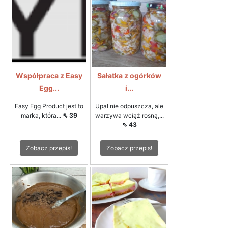
Współpraca z Easy
Sałatka z ogórków
Egg...
i...
Easy Egg Product jest to
Upał nie odpuszcza, ale
marka, która...
⇖ 39
warzywa wciąż rosną,...
⇖ 43
Zobacz przepis!
Zobacz przepis!