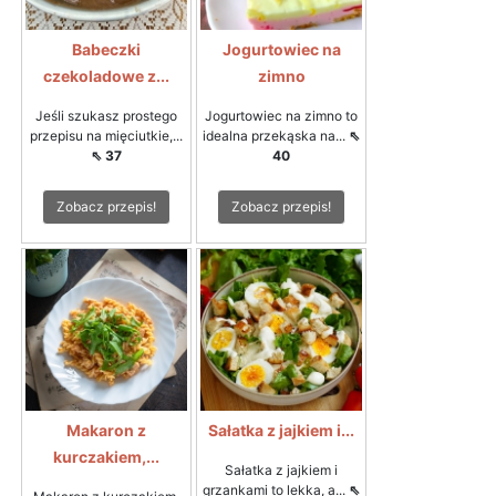
Babeczki
Jogurtowiec na
czekoladowe z...
zimno
Jeśli szukasz prostego
Jogurtowiec na zimno to
przepisu na mięciutkie,...
idealna przekąska na...
⇖
⇖ 37
40
Zobacz przepis!
Zobacz przepis!
Makaron z
Sałatka z jajkiem i...
kurczakiem,...
Sałatka z jajkiem i
grzankami to lekka, a...
⇖