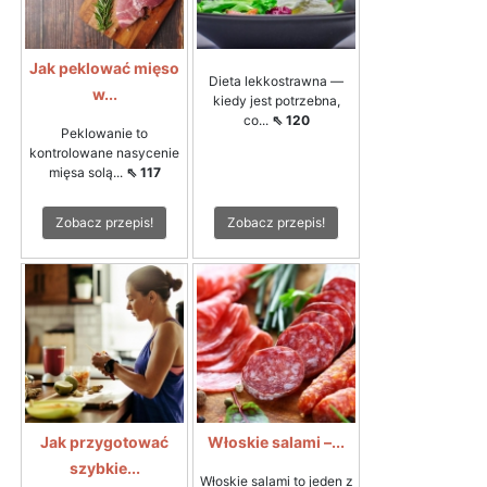
Jak peklować mięso
Dieta lekkostrawna —
w...
kiedy jest potrzebna,
co...
⇖ 120
Peklowanie to
kontrolowane nasycenie
mięsa solą...
⇖ 117
Zobacz przepis!
Zobacz przepis!
Jak przygotować
Włoskie salami –...
szybkie...
Włoskie salami to jeden z