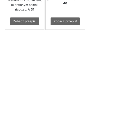
Makaron z kurczakiem,
46
czerwonym pesto i
ricottą...
⇖ 31
Zobacz przepis!
Zobacz przepis!