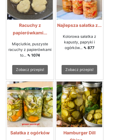
Racuchy z
Najlepsza sałatka z...
papierówkami...
Kolorowa sałatka z
kapusty, papryki i
Mięciutkie, puszyste
ogórków...
⇖ 877
racuchy z papierówkami
to...
⇖ 1074
Zobacz przepis!
Zobacz przepis!
Sałatka z ogórków
Hamburger Dill