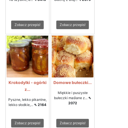
Zobacz przepis!
Zobacz przepis!
Krokodylki - ogórki
Domowe bułeczki...
z...
Miękkie i puszyste
bułeczki maślane z...
⇖
Pyszne, lekko pikantne,
2072
lekko słodkie,...
⇖ 2164
Zobacz przepis!
Zobacz przepis!