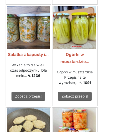
Sałatka z kapusty i...
Ogórki w
musztardzie...
Wakacje to dla wielu
czas odpoczynku. Dla
Ogórki w musztardzie
mnie...
⇖ 1236
Przepis na te
wyraziste,...
⇖ 1091
Zobacz przepis!
Zobacz przepis!