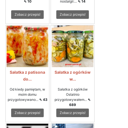
⇖ 10
nostalgii:...
⇖ 14
Zobacz przepis!
Zobacz przepis!
Sałatka z patisona
Sałatka z ogórków
do...
w...
Od kiedy pamiętam, w
Sałatka z ogórków
moim domu
Ostatnio
przygotowywano...
⇖ 43
przygotowywałem...
⇖
689
Zobacz przepis!
Zobacz przepis!