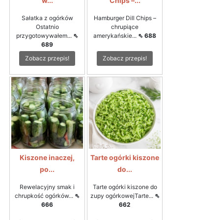
w...
Chips –...
Sałatka z ogórków
Hamburger Dill Chips –
Ostatnio
chrupiące
przygotowywałem...
⇖
amerykańskie...
⇖ 688
689
Zobacz przepis!
Zobacz przepis!
Kiszone inaczej,
Tarte ogórki kiszone
po...
do...
Rewelacyjny smak i
Tarte ogórki kiszone do
chrupkość ogórków...
⇖
zupy ogórkowejTarte...
⇖
666
662