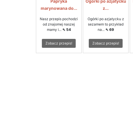
Papryka
Ogórki po azjatycku
marynowana do...
z...
Nasz przepis pochodzi
Ogórki po azjatycku z
od znajomej naszej
sezamem to przykład
mamy i...
⇖ 54
na...
⇖ 69
Zobacz przepis!
Zobacz przepis!