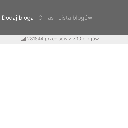
Dodaj bloga
O nas
Lista blogów
281844 przepisów z 730 blogów