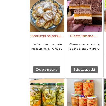
Placuszki na serku...
Ciasto Ismena –...
Jeśli szukasz pomysłu
Ciasto Ismena na dużą
na szybkie, a...
⇖ 4253
blachę z bitą...
⇖ 2610
Zobacz przepis!
Zobacz przepis!