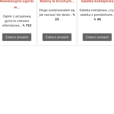
Rewelacyjne ogórki
Maliny w kruchym...
Sałatka koktajlowa
w...
Długo zastanawiałam się
Sałatka koktajlowa, czyl
jak nazwać ten deser...
⇖
sałatka z pomidorkami..
Ogórki z przyprawą
25
⇖ 45
gyros to ciekawa
alternatywa...
⇖ 722
Zobacz przepis!
Zobacz przepis!
Zobacz przepis!