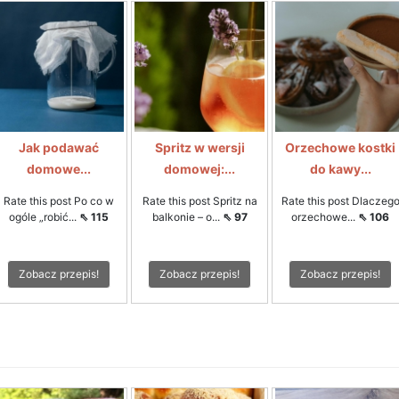
Jak podawać
Spritz w wersji
Orzechowe kostki
domowe...
domowej:...
do kawy...
Rate this post Po co w
Rate this post Spritz na
Rate this post Dlaczeg
ogóle „robić...
⇖ 115
balkonie – o...
⇖ 97
orzechowe...
⇖ 106
Zobacz przepis!
Zobacz przepis!
Zobacz przepis!