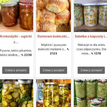
Krokodylki - ogórki
Domowe bułeczki...
Sałatka z kapusty i..
z...
Miękkie i puszyste
Wakacje to dla wielu
bułeczki maślane z...
⇖
czas odpoczynku. Dla
Pyszne, lekko pikantne,
2123
mnie...
⇖ 1276
lekko słodkie,...
⇖ 2236
Zobacz przepis!
Zobacz przepis!
Zobacz przepis!