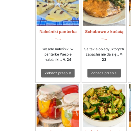
Naleśniki panterka
Schabowe z kością
–...
–...
Wesołe naleśniki w
Są takie obiady, których
panterkę Wesołe
zapachu nie da się...
⇖
naleśniki...
⇖ 24
23
Zobacz przepis!
Zobacz przepis!