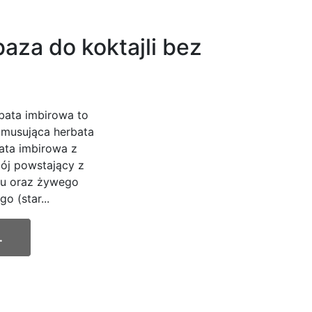
aza do koktajli bez
bata imbirowa to
 musująca herbata
ata imbirowa z
ój powstający z
ru oraz żywego
 (star...
.