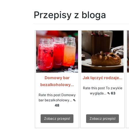
Przepisy z bloga
Domowy bar
Jak łączyć rodzaje...
bezalkoholowy...
Rate this post To zwykle
wygląda...
⇖ 63
Rate this post Domowy
bar bezalkoholowy...
⇖
48
Zobacz przepis!
Zobacz przepis!