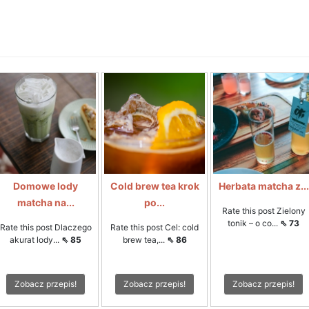
Domowe lody
Cold brew tea krok
Herbata matcha z...
matcha na...
po...
Rate this post Zielony
tonik – o co...
⇖ 73
Rate this post Dlaczego
Rate this post Cel: cold
akurat lody...
⇖ 85
brew tea,...
⇖ 86
Zobacz przepis!
Zobacz przepis!
Zobacz przepis!