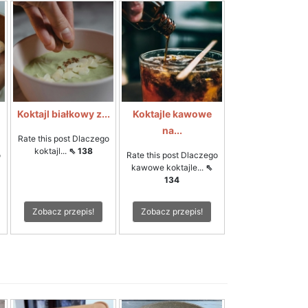
Koktajl białkowy z...
Koktajle kawowe
na...
Rate this post Dlaczego
koktajl...
⇖ 138
o
Rate this post Dlaczego
kawowe koktajle...
⇖
134
Zobacz przepis!
Zobacz przepis!