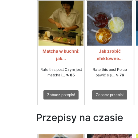
Matcha w kuchni:
Jak zrobić
jak...
efektowne...
Rate this post Czym jest
Rate this post Po co
matcha i...
⇖ 85
bawić się...
⇖ 76
Zobacz przepis!
Zobacz przepis!
Przepisy na czasie