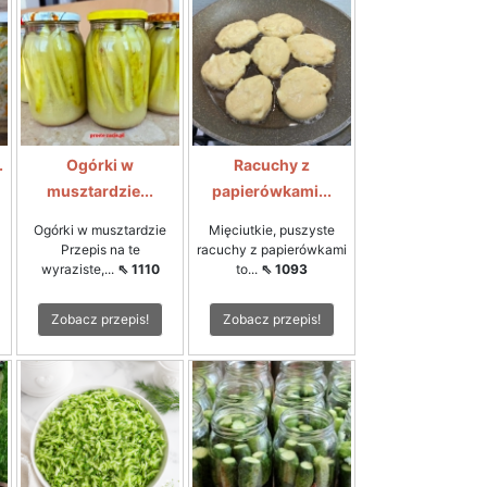
.
Ogórki w
Racuchy z
musztardzie...
papierówkami...
Ogórki w musztardzie
Mięciutkie, puszyste
Przepis na te
racuchy z papierówkami
wyraziste,...
⇖ 1110
to...
⇖ 1093
Zobacz przepis!
Zobacz przepis!