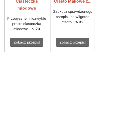
Ciasteczka
Ciasto Makowe z...
miodowe
i
Szukasz sprawdzonego
.
przepisu na wilgotne
Przepyszne i niezwykle
ciasto...
⇖ 32
proste ciasteczka
miodowe...
⇖ 23
Zobacz przepis!
Zobacz przepis!