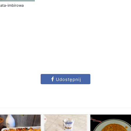
bata-imbirowa
Udostępnij