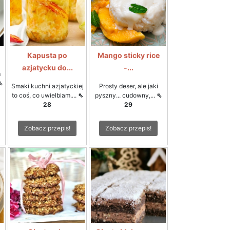
Kapusta po
Mango sticky rice
azjatycku do...
-...
m
⇖
Smaki kuchni azjatyckiej
Prosty deser, ale jaki
to coś, co uwielbiam....
⇖
pyszny... cudowny,...
⇖
28
29
Zobacz przepis!
Zobacz przepis!