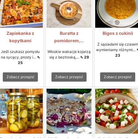
Zapiekanka z
Buratta z
Bigos z cukinii
kopytkami
pomidorem,...
Z sąsiadami się czase
wymieniamy różnymi...
Jeśli szukasz pomysłu
Włoskie wakacje kojarzą
23
na sycący, prosty i...
⇖
się z beztroską,...
⇖ 29
25
Zobacz przepis!
Zobacz przepis!
Zobacz przepis!