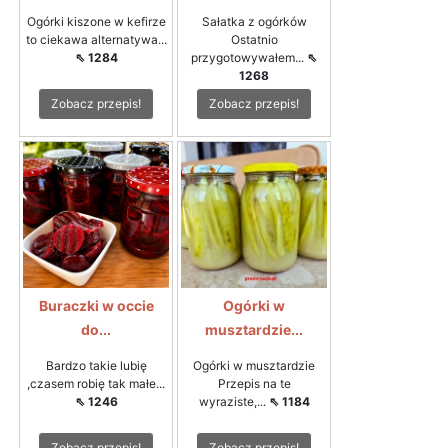
Ogórki kiszone w kefirze
Sałatka z ogórków
to ciekawa alternatywa...
Ostatnio
⇖ 1284
przygotowywałem...
⇖
1268
Zobacz przepis!
Zobacz przepis!
Buraczki w occie
Ogórki w
do...
musztardzie...
Bardzo takie lubię
Ogórki w musztardzie
,czasem robię tak małe...
Przepis na te
⇖ 1246
wyraziste,...
⇖ 1184
Zobacz przepis!
Zobacz przepis!