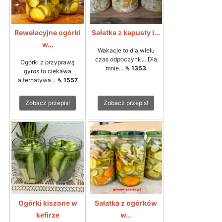
Rewelacyjne ogórki
Sałatka z kapusty i...
w...
Wakacje to dla wielu
czas odpoczynku. Dla
Ogórki z przyprawą
mnie...
⇖ 1353
gyros to ciekawa
alternatywa...
⇖ 1557
Zobacz przepis!
Zobacz przepis!
Ogórki kiszone w
Sałatka z ogórków
kefirze
w...