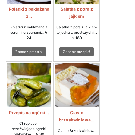
Roladki z bakłażana
Sałatka z pora z
z...
jajkiem
Roladki z bakłażana z
Sałatka z pora z jajkiem
serem i orzechami...
⇖
to jedna z prostszych i...
24
⇖ 189
Zobacz przepis!
Zobacz przepis!
Przepis na ogórki...
Ciasto
brzoskwiniowa...
Chrupiące i
orzeźwiające ogórki
Ciasto Brzoskwiniowa
małosolne,...
⇖ 30