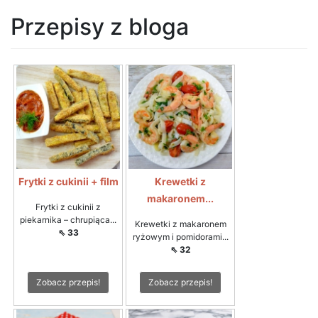
Przepisy z bloga
Frytki z cukinii + film
Krewetki z
makaronem...
Frytki z cukinii z
piekarnika – chrupiąca...
Krewetki z makaronem
⇖ 33
ryżowym i pomidorami...
⇖ 32
Zobacz przepis!
Zobacz przepis!