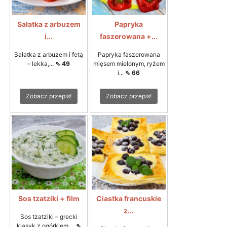
Sałatka z arbuzem
Papryka
i...
faszerowana +...
Sałatka z arbuzem i fetą
Papryka faszerowana
– lekka,...
⇖ 49
mięsem mielonym, ryżem
i...
⇖ 66
Zobacz przepis!
Zobacz przepis!
Sos tzatziki + film
Ciastka francuskie
z...
Sos tzatziki – grecki
klasyk z ogórkiem,...
⇖