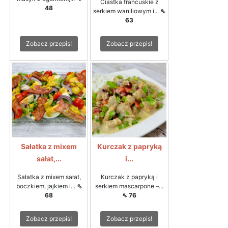
Ciastka francuskie z
48
serkiem waniliowym i...
⇖
63
Zobacz przepis!
Zobacz przepis!
Sałatka z mixem
Kurczak z papryką
sałat,...
i...
Sałatka z mixem sałat,
Kurczak z papryką i
boczkiem, jajkiem i...
⇖
serkiem mascarpone –...
68
⇖ 76
Zobacz przepis!
Zobacz przepis!