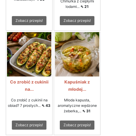
Chmurka z ciepłymi
lodami...
⇖ 21
Zobacz przepis!
Zobacz przepis!
Co zrobić z cukinii
Kapuśniak z
na...
młodej...
Co zrobić z cukinii na
Młoda kapusta,
obiad? 7 prostych...
⇖ 43
aromatyczne wędzone
żeberka,...
⇖ 31
Zobacz przepis!
Zobacz przepis!