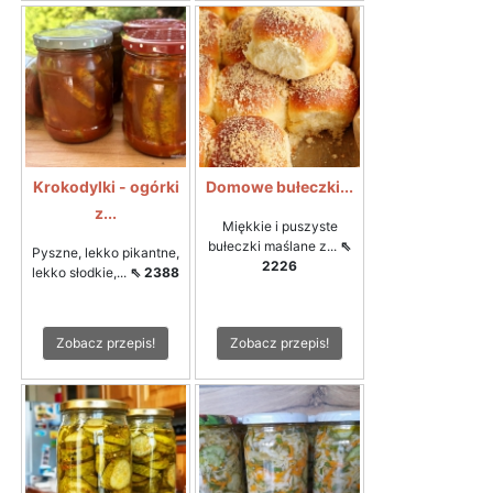
Krokodylki - ogórki
Domowe bułeczki...
z...
Miękkie i puszyste
bułeczki maślane z...
⇖
Pyszne, lekko pikantne,
2226
lekko słodkie,...
⇖ 2388
Zobacz przepis!
Zobacz przepis!