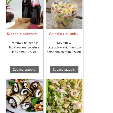
Kiszenie barszczu...
Sałatka z zupek...
Domowy barszcz z
Szybka w
buraków ma zupełnie
przygotowaniu i bardzo
inny smak...
⇖ 21
smaczna sałatka...
⇖ 26
Zobacz przepis!
Zobacz przepis!