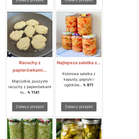
Racuchy z
Najlepsza sałatka z...
papierówkami...
Kolorowa sałatka z
kapusty, papryki i
Mięciutkie, puszyste
ogórków...
⇖ 971
racuchy z papierówkami
to...
⇖ 1141
Zobacz przepis!
Zobacz przepis!