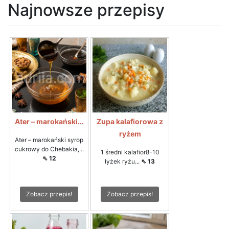
Najnowsze przepisy
Ater – marokański...
Zupa kalafiorowa z
ryżem
Ater – marokański syrop
cukrowy do Chebakia,...
1 średni kalafior8-10
⇖ 12
łyżek ryżu...
⇖ 13
Zobacz przepis!
Zobacz przepis!