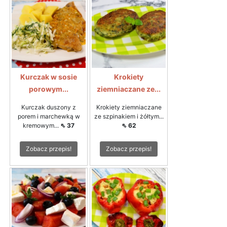
Kurczak w sosie
Krokiety
porowym...
ziemniaczane ze...
Kurczak duszony z
Krokiety ziemniaczane
porem i marchewką w
ze szpinakiem i żółtym...
kremowym...
⇖ 37
⇖ 62
Zobacz przepis!
Zobacz przepis!