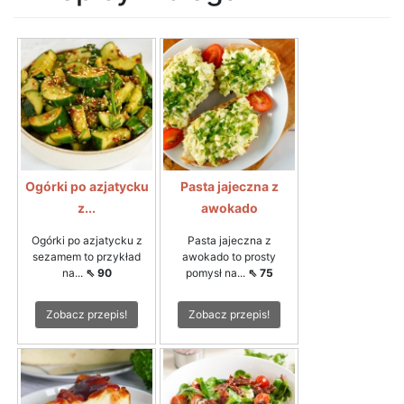
Ogórki po azjatycku
Pasta jajeczna z
z...
awokado
Ogórki po azjatycku z
Pasta jajeczna z
sezamem to przykład
awokado to prosty
na...
⇖ 90
pomysł na...
⇖ 75
Zobacz przepis!
Zobacz przepis!