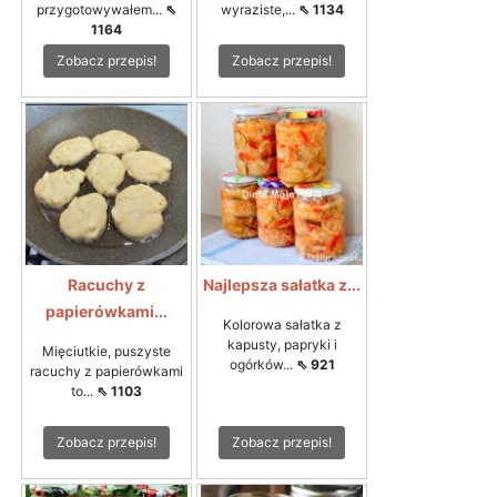
przygotowywałem...
⇖
wyraziste,...
⇖ 1134
1164
Zobacz przepis!
Zobacz przepis!
Racuchy z
Najlepsza sałatka z...
papierówkami...
Kolorowa sałatka z
kapusty, papryki i
Mięciutkie, puszyste
ogórków...
⇖ 921
racuchy z papierówkami
to...
⇖ 1103
Zobacz przepis!
Zobacz przepis!