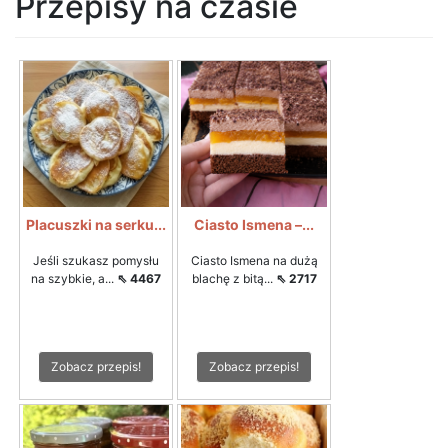
Przepisy na czasie
Placuszki na serku...
Ciasto Ismena –...
Jeśli szukasz pomysłu
Ciasto Ismena na dużą
na szybkie, a...
⇖ 4467
blachę z bitą...
⇖ 2717
Zobacz przepis!
Zobacz przepis!