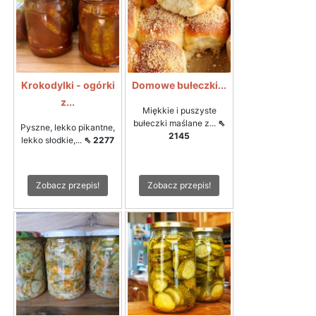
Krokodylki - ogórki
Domowe bułeczki...
z...
Miękkie i puszyste
bułeczki maślane z...
⇖
Pyszne, lekko pikantne,
2145
lekko słodkie,...
⇖ 2277
Zobacz przepis!
Zobacz przepis!