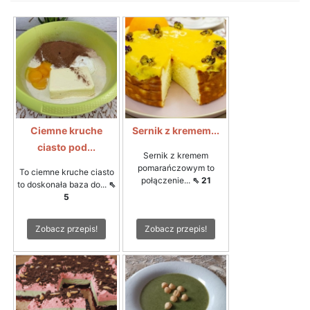
Ciemne kruche
Sernik z kremem...
ciasto pod...
Sernik z kremem
pomarańczowym to
To ciemne kruche ciasto
połączenie...
⇖ 21
to doskonała baza do...
⇖
5
Zobacz przepis!
Zobacz przepis!