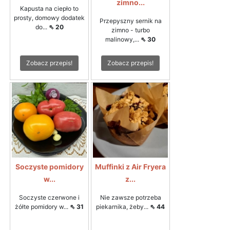
zimno...
Kapusta na ciepło to
prosty, domowy dodatek
Przepyszny sernik na
do...
⇖ 20
zimno - turbo
malinowy,...
⇖ 30
Zobacz przepis!
Zobacz przepis!
Soczyste pomidory
Muffinki z Air Fryera
w...
z...
Soczyste czerwone i
Nie zawsze potrzeba
żółte pomidory w...
⇖ 31
piekarnika, żeby...
⇖ 44