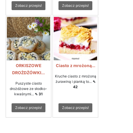
Zobacz przepis!
Zobacz przepis!
ORKISZOWE
Ciasto z mrożoną...
DROŻDŻÓWKI...
Kruche ciasto z mrożoną
żurawiną i pianką to...
⇖
Puszyste ciasto
42
drożdżowe ze słodko-
kwaśnymi...
⇖ 31
Zobacz przepis!
Zobacz przepis!