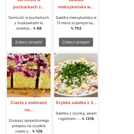
pucharkach z...
meksykańska w...
Serniczki w pucharkach
Sałatka meksykańska w
z truskawkami to
15 minut to pomysł na...
świetna...
⇖ 68
⇖ 753
Zobacz przepis!
Zobacz przepis!
Ciasto z malinami
Szybka sałatka z 3...
na...
Sałatka z szynką, serem
i ogórkiem –...
⇖ 1316
Szukasz sprawdzonego
przepisu na szybkie
ciasto z...
⇖ 126