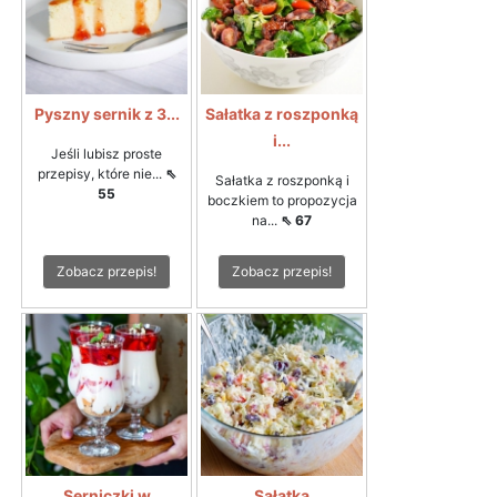
Pyszny sernik z 3...
Sałatka z roszponką
i...
Jeśli lubisz proste
przepisy, które nie...
⇖
Sałatka z roszponką i
55
boczkiem to propozycja
na...
⇖ 67
Zobacz przepis!
Zobacz przepis!
Serniczki w
Sałatka