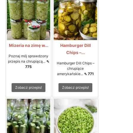
Mizeria na zimę w...
Hamburger Dill
Chips –...
Poznaj mój sprawdzony
przepis na chrupiącą...
⇖
Hamburger Dill Chips –
775
chrupiące
amerykańskie...
⇖ 771
Zobacz przepis!
Zobacz przepis!