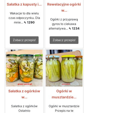
Sałatka z kapusty i...
Rewelacyjne ogórki
w...
Wakacje to dla wielu
czas odpoczynku. Dla
Ogórki z przyprawą
mnie...
⇖ 1290
gyros to ciekawa
alternatywa...
⇖ 1234
Zobacz przepis!
Zobacz przepis!
Sałatka z ogórków
Ogórki w
w...
musztardzie...
Sałatka z ogórków
Ogórki w musztardzie
Ostatnio
Przepis na te