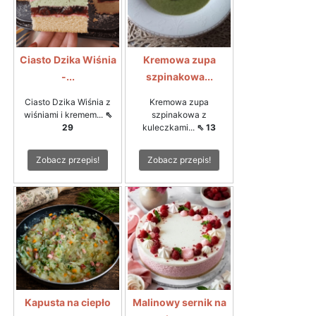
Ciasto Dzika Wiśnia
Kremowa zupa
-...
szpinakowa...
Ciasto Dzika Wiśnia z
Kremowa zupa
wiśniami i kremem...
⇖
szpinakowa z
29
kuleczkami...
⇖ 13
Zobacz przepis!
Zobacz przepis!
Kapusta na ciepło
Malinowy sernik na