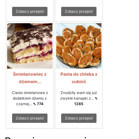
Zobacz przepis!
Zobacz przepis!
Śmietanowiec z
Pasta do chleba z
dżemem...
cukinii
Ciasto śmietanowe z
Znudziły wam się już
dodatkiem dżemu z
zwykłe kanapki z...
⇖
czarnej...
⇖ 774
1285
Zobacz przepis!
Zobacz przepis!