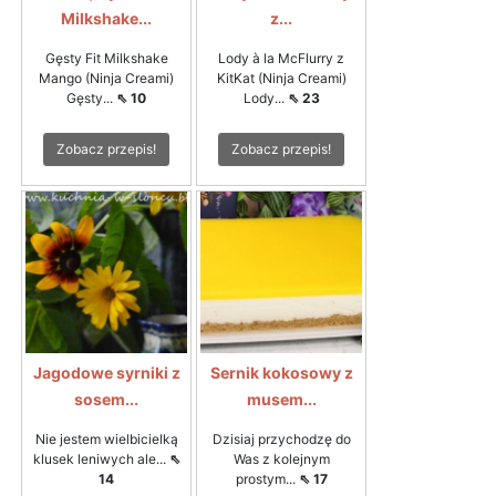
Milkshake...
z...
Gęsty Fit Milkshake
Lody à la McFlurry z
Mango (Ninja Creami)
KitKat (Ninja Creami)
Gęsty...
⇖ 10
Lody...
⇖ 23
Zobacz przepis!
Zobacz przepis!
Jagodowe syrniki z
Sernik kokosowy z
sosem...
musem...
Nie jestem wielbicielką
Dzisiaj przychodzę do
klusek leniwych ale...
⇖
Was z kolejnym
14
prostym...
⇖ 17