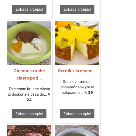
Zobacz przepis!
Zobacz przepis!
Ciemne kruche
Sernik z kremem...
ciasto pod...
Sernik z kremem
pomarańczowym to
To ciemne kruche ciasto
połączenie...
⇖ 39
to doskonała baza do...
⇖
24
Zobacz przepis!
Zobacz przepis!