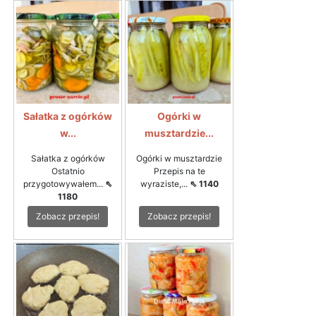
Sałatka z ogórków
Ogórki w
w...
musztardzie...
Sałatka z ogórków
Ogórki w musztardzie
Ostatnio
Przepis na te
przygotowywałem...
⇖
wyraziste,...
⇖ 1140
1180
Zobacz przepis!
Zobacz przepis!