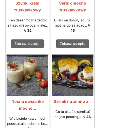
Szybki krem
Sernik mocno
truskawkowy
truskawkowy
Ten deser można zrobić
O jaki on dobry, leciutki,
z każdymi owocami ale...
można go zajadać...
⇖
⇖ 32
45
Zobacz przepis!
Zobacz przepis!
Nocna owsianka
Sernik na zimno z...
mocno...
Co tu pisać o serniku?
on jest petardą,...
⇖ 46
Wielbiciele kawy niech
podskakują radośnie bo...