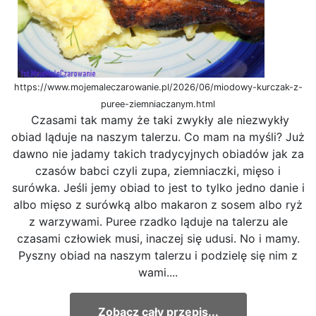
https://www.mojemaleczarowanie.pl/2026/06/miodowy-kurczak-z-
puree-ziemniaczanym.html
Czasami tak mamy że taki zwykły ale niezwykły
obiad ląduje na naszym talerzu. Co mam na myśli? Już
dawno nie jadamy takich tradycyjnych obiadów jak za
czasów babci czyli zupa, ziemniaczki, mięso i
surówka. Jeśli jemy obiad to jest to tylko jedno danie i
albo mięso z surówką albo makaron z sosem albo ryż
z warzywami. Puree rzadko ląduje na talerzu ale
czasami człowiek musi, inaczej się udusi. No i mamy.
Pyszny obiad na naszym talerzu i podzielę się nim z
wami....
Zobacz cały przepis...