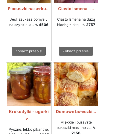
Placuszki na serku...
Ciasto Ismena –...
Jeśli szukasz pomysłu
Ciasto Ismena na dużą
na szybkie, a...
⇖ 4506
blachę z bitą...
⇖ 2757
Zobacz przepis!
Zobacz przepis!
Krokodylki - ogórki
Domowe bułeczki...
z...
Miękkie i puszyste
bułeczki maślane z...
⇖
Pyszne, lekko pikantne,
2156