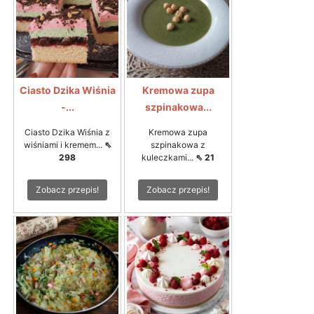
Ciasto Dzika Wiśnia
Kremowa zupa
-...
szpinakowa...
Ciasto Dzika Wiśnia z
Kremowa zupa
wiśniami i kremem...
⇖
szpinakowa z
298
kuleczkami...
⇖ 21
Zobacz przepis!
Zobacz przepis!