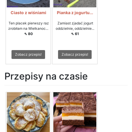
Ciasto z wiśniami
Pianka z jogurtu...
Ten placek pierwszy raz
Zamiast zjadać jogurt
zrobiłam na Wielkanoc...
oddzielnie, oddzielnie...
⇖ 80
⇖ 61
Zobacz przepis!
Zobacz przepis!
Przepisy na czasie