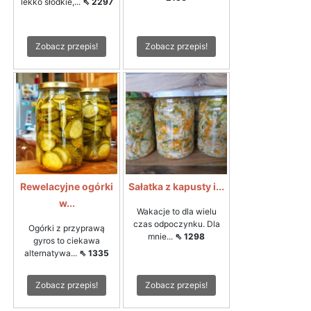
lekko słodkie,...
⇖ 2297
Zobacz przepis!
Zobacz przepis!
Rewelacyjne ogórki
Sałatka z kapusty i...
w...
Wakacje to dla wielu
czas odpoczynku. Dla
Ogórki z przyprawą
mnie...
⇖ 1298
gyros to ciekawa
alternatywa...
⇖ 1335
Zobacz przepis!
Zobacz przepis!