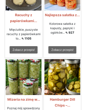
Racuchy z
Najlepsza sałatka z...
papierówkami...
Kolorowa sałatka z
kapusty, papryki i
Mięciutkie, puszyste
ogórków...
⇖ 927
racuchy z papierówkami
to...
⇖ 1105
Zobacz przepis!
Zobacz przepis!
Mizeria na zimę w...
Hamburger Dill
Chips –...
Poznaj mój sprawdzony