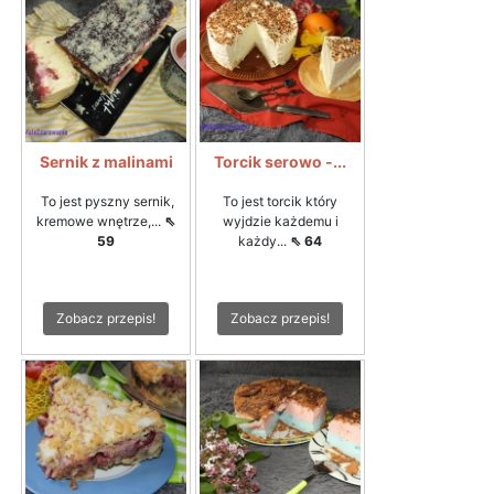
Sernik z malinami
Torcik serowo -...
To jest pyszny sernik,
To jest torcik który
kremowe wnętrze,...
⇖
wyjdzie każdemu i
59
każdy...
⇖ 64
Zobacz przepis!
Zobacz przepis!