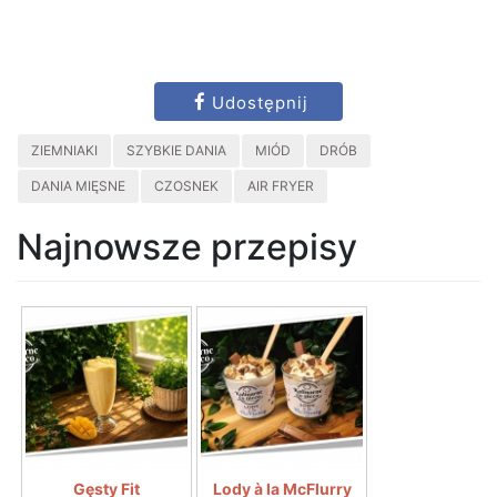
Udostępnij
ZIEMNIAKI
SZYBKIE DANIA
MIÓD
DRÓB
DANIA MIĘSNE
CZOSNEK
AIR FRYER
Najnowsze przepisy
Gęsty Fit
Lody à la McFlurry