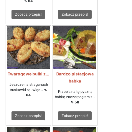
⇖ 64
Zobacz przepis!
Zobacz przepis!
Twarogowe bułki z...
Bardzo pistacjowa
babka
Jeszcze na straganach
truskawki są, więc...
⇖
Przepis na tę pyszną
64
babkę zaczerpnęłam z...
⇖ 58
Zobacz przepis!
Zobacz przepis!