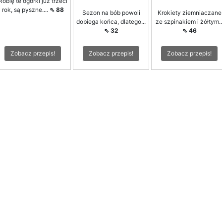
Robię te ogórki już trzeci
rok, są pyszne....
⇖ 88
Sezon na bób powoli
Krokiety ziemniaczane
dobiega końca, dlatego...
ze szpinakiem i żółtym..
⇖ 32
⇖ 46
Zobacz przepis!
Zobacz przepis!
Zobacz przepis!