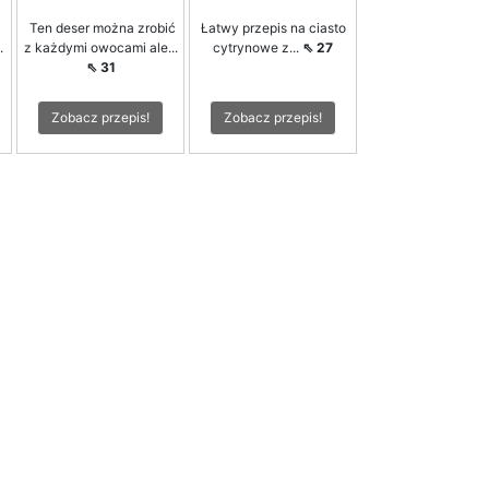
Ten deser można zrobić
Łatwy przepis na ciasto
.
z każdymi owocami ale...
cytrynowe z...
⇖ 27
⇖ 31
Zobacz przepis!
Zobacz przepis!