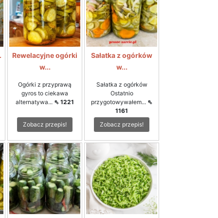
.
Rewelacyjne ogórki
Sałatka z ogórków
w...
w...
Ogórki z przyprawą
Sałatka z ogórków
gyros to ciekawa
Ostatnio
alternatywa...
⇖ 1221
przygotowywałem...
⇖
1161
Zobacz przepis!
Zobacz przepis!