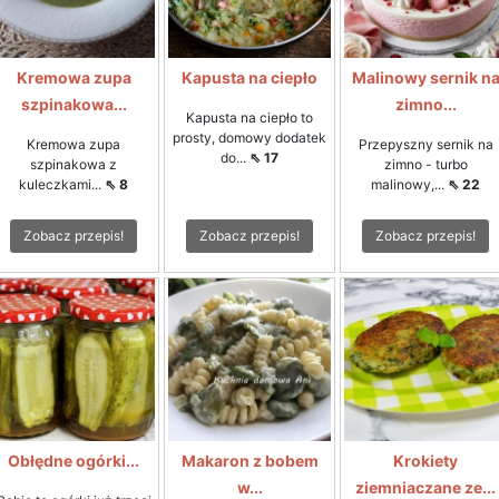
Kremowa zupa
Kapusta na ciepło
Malinowy sernik n
szpinakowa...
zimno...
Kapusta na ciepło to
prosty, domowy dodatek
Kremowa zupa
Przepyszny sernik na
do...
⇖ 17
szpinakowa z
zimno - turbo
kuleczkami...
⇖ 8
malinowy,...
⇖ 22
Zobacz przepis!
Zobacz przepis!
Zobacz przepis!
Obłędne ogórki...
Makaron z bobem
Krokiety
w...
ziemniaczane ze...