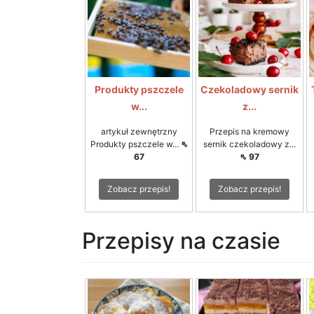
Produkty pszczele
Czekoladowy sernik
w...
z...
artykuł zewnętrzny
Przepis na kremowy
Produkty pszczele w...
⇖
sernik czekoladowy z...
67
⇖ 97
Zobacz przepis!
Zobacz przepis!
Przepisy na czasie