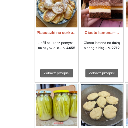
Placuszki na serku...
Ciasto Ismena –...
Jeśli szukasz pomysłu
Ciasto Ismena na dużą
na szybkie, a...
⇖ 4455
blachę z bitą...
⇖ 2712
Zobacz przepis!
Zobacz przepis!