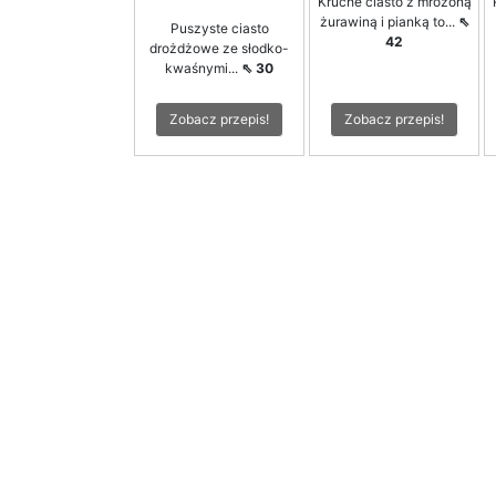
Kruche ciasto z mrożoną
żurawiną i pianką to...
⇖
Puszyste ciasto
42
drożdżowe ze słodko-
kwaśnymi...
⇖ 30
Zobacz przepis!
Zobacz przepis!