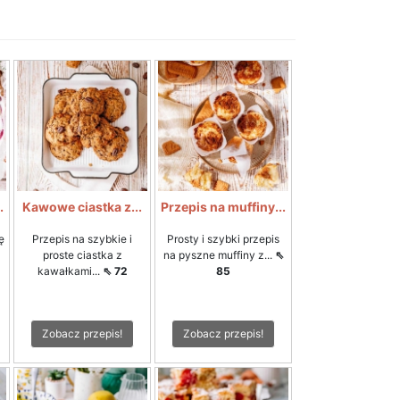
.
Kawowe ciastka z...
Przepis na muffiny...
ę
Przepis na szybkie i
Prosty i szybki przepis
proste ciastka z
na pyszne muffiny z...
⇖
kawałkami...
⇖ 72
85
Zobacz przepis!
Zobacz przepis!