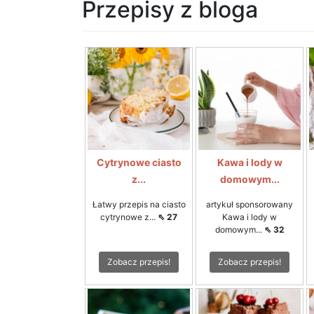
Przepisy z bloga
Cytrynowe ciasto
Kawa i lody w
z...
domowym...
Łatwy przepis na ciasto
artykuł sponsorowany
cytrynowe z...
⇖ 27
Kawa i lody w
domowym...
⇖ 32
Zobacz przepis!
Zobacz przepis!