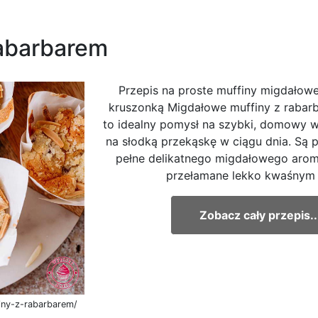
rabarbarem
Przepis na proste muffiny migdałowe
kruszonką Migdałowe muffiny z rabar
to idealny pomysł na szybki, domowy 
na słodką przekąskę w ciągu dnia. Są p
pełne delikatnego migdałowego arom
przełamane lekko kwaśnym r
Zobacz cały przepis..
iny-z-rabarbarem/