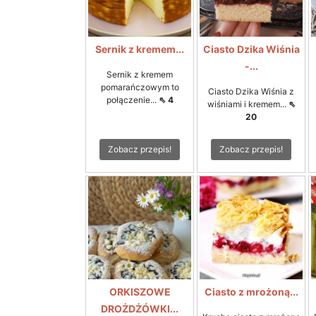
Sernik z kremem...
Ciasto Dzika Wiśnia
-...
Sernik z kremem
pomarańczowym to
Ciasto Dzika Wiśnia z
połączenie...
⇖ 4
wiśniami i kremem...
⇖
20
Zobacz przepis!
Zobacz przepis!
ORKISZOWE
Ciasto z mrożoną...
DROŻDŻÓWKI...