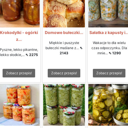
Krokodylki - ogórki
Domowe bułeczki...
Sałatka z kapusty i..
z...
Miękkie i puszyste
Wakacje to dla wielu
bułeczki maślane z...
⇖
czas odpoczynku. Dla
Pyszne, lekko pikantne,
2143
mnie...
⇖ 1290
lekko słodkie,...
⇖ 2275
Zobacz przepis!
Zobacz przepis!
Zobacz przepis!