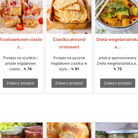
Truskawkowe ciasto
Ciastka almond
Dieta wegetariańsk
z...
croissant
a...
Przepis na szybkie i
Przepis na pyszne
artykuł sponsorowany
proste migdałowe
migdałowe ciastka w
Dieta wegetariańska a..
ciasto...
⇖ 74
stylu...
⇖ 91
⇖ 72
Zobacz przepis!
Zobacz przepis!
Zobacz przepis!