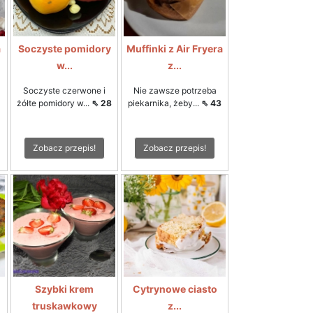
a
Soczyste pomidory
Muffinki z Air Fryera
w...
z...
Soczyste czerwone i
Nie zawsze potrzeba
żółte pomidory w...
⇖ 28
piekarnika, żeby...
⇖ 43
Zobacz przepis!
Zobacz przepis!
Szybki krem
Cytrynowe ciasto
truskawkowy
z...