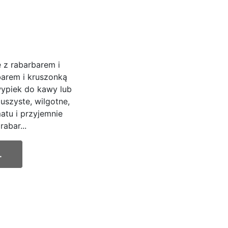
 z rabarbarem i
barem i kruszonką
wypiek do kawy lub
uszyste, wilgotne,
atu i przyjemnie
abar...
.