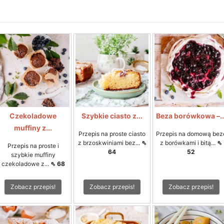
Czekoladowe
Szybkie ciasto z...
Beza borówkowa –..
muffiny z...
Przepis na proste ciasto
Przepis na domową bez
z brzoskwiniami bez...
⇖
z borówkami i bitą...
⇖
Przepis na proste i
64
52
szybkie muffiny
czekoladowe z...
⇖ 68
Zobacz przepis!
Zobacz przepis!
Zobacz przepis!