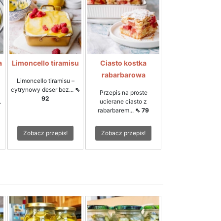
a
Limoncello tiramisu
Ciasto kostka
rabarbarowa
Limoncello tiramisu –
cytrynowy deser bez...
⇖
Przepis na proste
92
.
ucierane ciasto z
rabarbarem...
⇖ 79
Zobacz przepis!
Zobacz przepis!