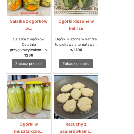
Sałatka z ogórków
Ogórki kiszone w
w...
kefirze
Sałatka z ogórków
Ogórki kiszone w kefirze
Ostatnio
to ciekawa alternatywa...
przygotowywałem...
⇖
⇖ 1196
1236
Zobacz przepis!
Zobacz przepis!
Ogórki w
Racuchy z
musztardzie...
papierówkami...