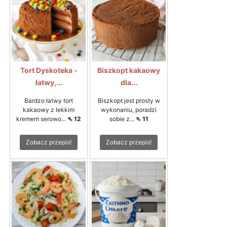
Tort Dyskoteka -
Biszkopt kakaowy
łatwy,...
dla...
Bardzo łatwy tort
Biszkopt jest prosty w
kakaowy z lekkim
wykonaniu, poradzi
kremem serowo...
⇖ 12
sobie z...
⇖ 11
Zobacz przepis!
Zobacz przepis!