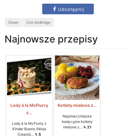
Udostępnij
Deser
Coś słodkiego
Najnowsze przepisy
Lody à la McFlurry
Kotlety mielone z...
z...
Najsmaczniejsze
tradycyjne kotlety
Lody à la McFlurry z
mielone z...
⇖ 21
Kinder Bueno (Ninja
Creami)...
⇖ 5