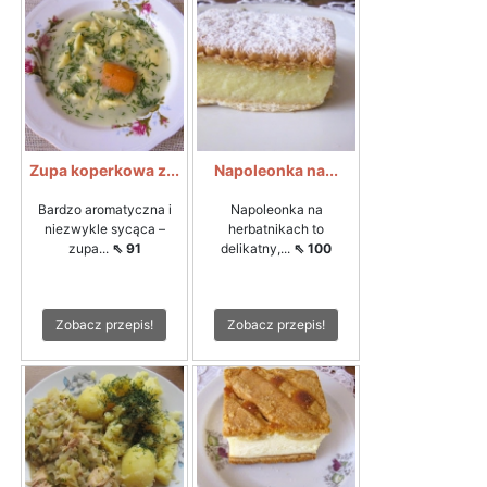
Zupa koperkowa z...
Napoleonka na...
Bardzo aromatyczna i
Napoleonka na
niezwykle sycąca –
herbatnikach to
zupa...
⇖ 91
delikatny,...
⇖ 100
Zobacz przepis!
Zobacz przepis!