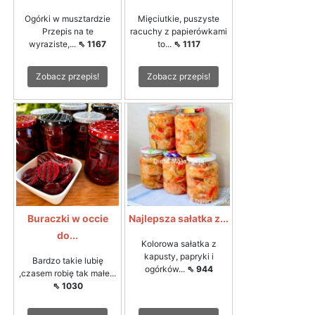
Ogórki w musztardzie
Mięciutkie, puszyste
Przepis na te
racuchy z papierówkami
wyraziste,...
⇖ 1167
to...
⇖ 1117
Zobacz przepis!
Zobacz przepis!
Buraczki w occie
Najlepsza sałatka z...
do...
Kolorowa sałatka z
kapusty, papryki i
Bardzo takie lubię
ogórków...
⇖ 944
,czasem robię tak małe...
⇖ 1030