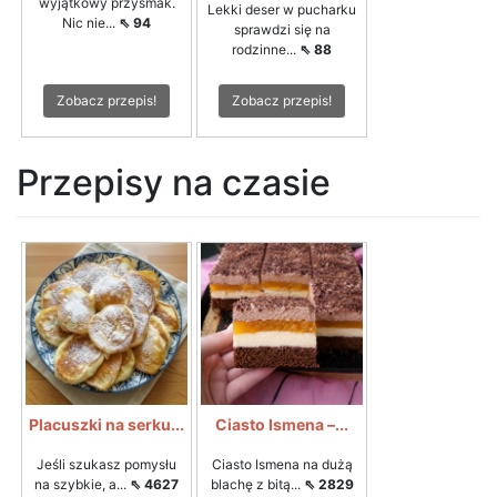
wyjątkowy przysmak.
Lekki deser w pucharku
Nic nie...
⇖ 94
sprawdzi się na
rodzinne...
⇖ 88
Zobacz przepis!
Zobacz przepis!
Przepisy na czasie
Placuszki na serku...
Ciasto Ismena –...
Jeśli szukasz pomysłu
Ciasto Ismena na dużą
na szybkie, a...
⇖ 4627
blachę z bitą...
⇖ 2829