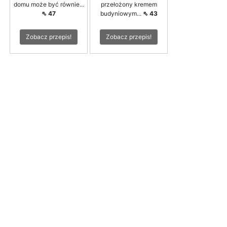
domu może być równie...
przełożony kremem
⇖ 47
budyniowym...
⇖ 43
Zobacz przepis!
Zobacz przepis!