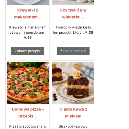
Krewetki z
Czy twaróg w
makaronem...
wiaderku...
Krewetki z makaronem
Twaróg w wiaderku to
ryżowym i pomidorami...
ten produkt, który...
⇖ 35
⇖ 19
Zobacz przepis!
Zobacz przepis!
Domowa pizza –
Ciasto Kawa z
przepis...
mlekiem
Pizza przygotowana w
Biszkopt kawowy