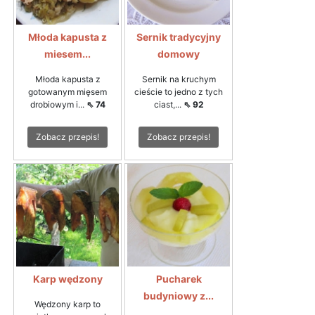
Młoda kapusta z
Sernik tradycyjny
miesem...
domowy
Młoda kapusta z
Sernik na kruchym
gotowanym mięsem
cieście to jedno z tych
drobiowym i...
⇖ 74
ciast,...
⇖ 92
Zobacz przepis!
Zobacz przepis!
Karp wędzony
Pucharek
budyniowy z...
Wędzony karp to