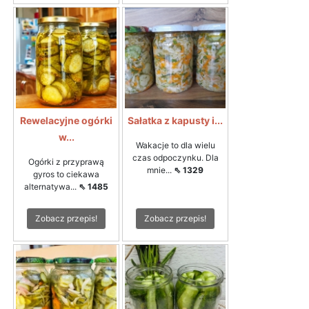
Rewelacyjne ogórki
Sałatka z kapusty i...
w...
Wakacje to dla wielu
czas odpoczynku. Dla
Ogórki z przyprawą
mnie...
⇖ 1329
gyros to ciekawa
alternatywa...
⇖ 1485
Zobacz przepis!
Zobacz przepis!