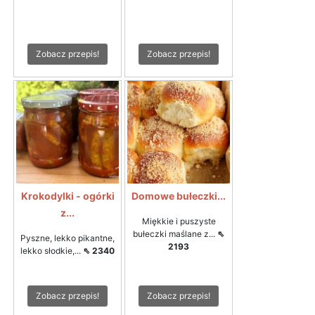
Zobacz przepis!
Zobacz przepis!
Krokodylki - ogórki
Domowe bułeczki...
z...
Miękkie i puszyste
bułeczki maślane z...
⇖
Pyszne, lekko pikantne,
2193
lekko słodkie,...
⇖ 2340
Zobacz przepis!
Zobacz przepis!