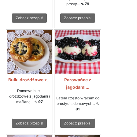
prosty...
⇖ 79
Zobacz przepis!
Zobacz przepis!
Bułki drożdżowe z...
Parowańce z
jagodami...
Domowe bułki
drożdżowe z jagodami i
Latem często wracam do
maślaną...
⇖ 97
prostych, domowych...
⇖
81
Zobacz przepis!
Zobacz przepis!