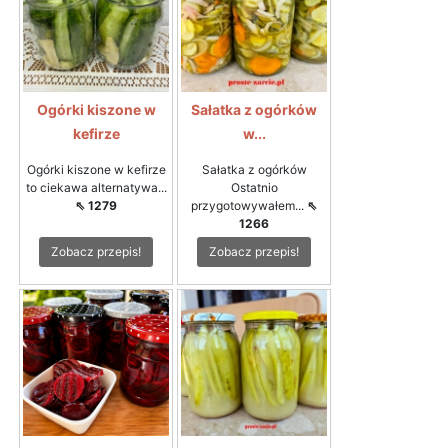
Ogórki kiszone w
Sałatka z ogórków
kefirze
w...
Ogórki kiszone w kefirze
Sałatka z ogórków
to ciekawa alternatywa...
Ostatnio
⇖ 1279
przygotowywałem...
⇖
1266
Zobacz przepis!
Zobacz przepis!