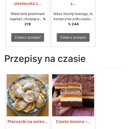
ciasteczka z...
z...
Właściwie powinnam
Masz trochę twarogu, to
napisać chrupiące...
⇖
koniecznie zrób ciasto...
219
⇖ 244
Zobacz przepis!
Zobacz przepis!
Przepisy na czasie
Placuszki na serku...
Ciasto Ismena –...