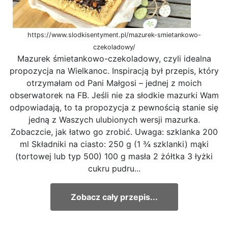
https://www.slodkisentyment.pl/mazurek-smietankowo-
czekoladowy/
Mazurek śmietankowo-czekoladowy, czyli idealna
propozycja na Wielkanoc. Inspiracją był przepis, który
otrzymałam od Pani Małgosi – jednej z moich
obserwatorek na FB. Jeśli nie za słodkie mazurki Wam
odpowiadają, to ta propozycja z pewnością stanie się
jedną z Waszych ulubionych wersji mazurka.
Zobaczcie, jak łatwo go zrobić. Uwaga: szklanka 200
ml Składniki na ciasto: 250 g (1 ¾ szklanki) mąki
(tortowej lub typ 500) 100 g masła 2 żółtka 3 łyżki
cukru pudru...
Zobacz cały przepis...