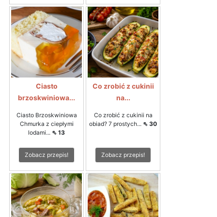
Ciasto
Co zrobić z cukinii
brzoskwiniowa...
na...
Ciasto Brzoskwiniowa
Co zrobić z cukinii na
Chmurka z ciepłymi
obiad? 7 prostych...
⇖ 30
lodami...
⇖ 13
Zobacz przepis!
Zobacz przepis!