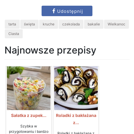
Udostępnij
tarta
święta
kruche
czekolada
bakalie
Wielkanoc
Ciasta
Najnowsze przepisy
Sałatka z zupek...
Roladki z bakłażana
z...
Szybka w
przygotowaniu i bardzo
Roladki z bakłażana z