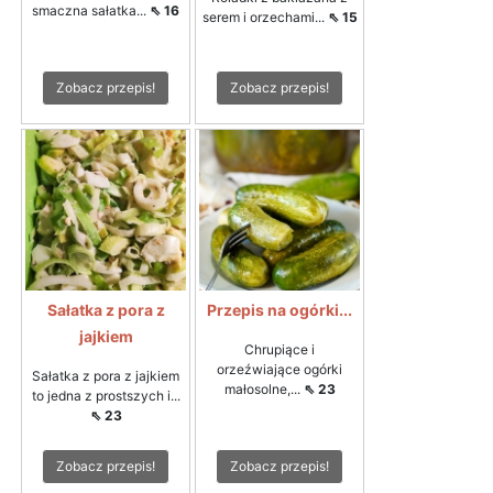
smaczna sałatka...
⇖ 16
serem i orzechami...
⇖ 15
Zobacz przepis!
Zobacz przepis!
Sałatka z pora z
Przepis na ogórki...
jajkiem
Chrupiące i
orzeźwiające ogórki
Sałatka z pora z jajkiem
małosolne,...
⇖ 23
to jedna z prostszych i...
⇖ 23
Zobacz przepis!
Zobacz przepis!