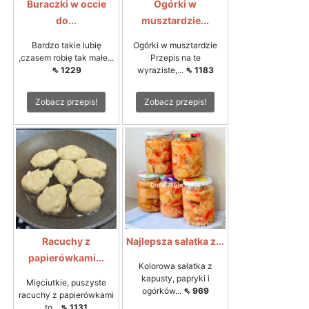
Buraczki w occie
Ogórki w
do...
musztardzie...
Bardzo takie lubię
Ogórki w musztardzie
,czasem robię tak małe...
Przepis na te
⇖ 1229
wyraziste,...
⇖ 1183
Zobacz przepis!
Zobacz przepis!
Racuchy z
Najlepsza sałatka z...
papierówkami...
Kolorowa sałatka z
kapusty, papryki i
Mięciutkie, puszyste
ogórków...
⇖ 969
racuchy z papierówkami
to...
⇖ 1131