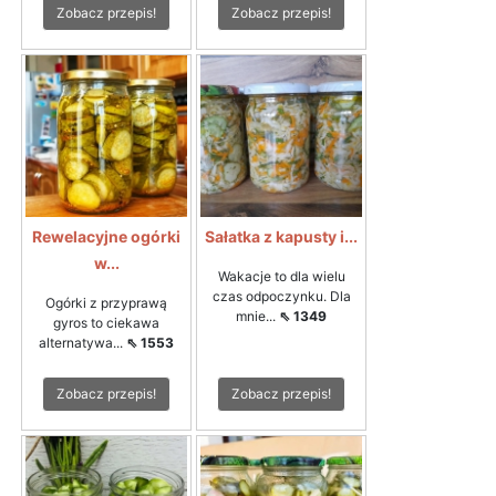
Zobacz przepis!
Zobacz przepis!
Rewelacyjne ogórki
Sałatka z kapusty i...
w...
Wakacje to dla wielu
czas odpoczynku. Dla
Ogórki z przyprawą
mnie...
⇖ 1349
gyros to ciekawa
alternatywa...
⇖ 1553
Zobacz przepis!
Zobacz przepis!