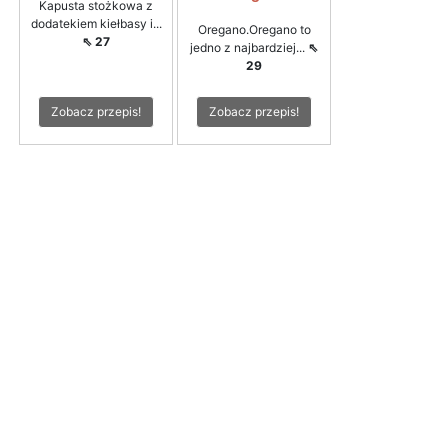
Kapusta stożkowa z
dodatekiem kiełbasy i...
Oregano.Oregano to
⇖ 27
jedno z najbardziej...
⇖
29
Zobacz przepis!
Zobacz przepis!