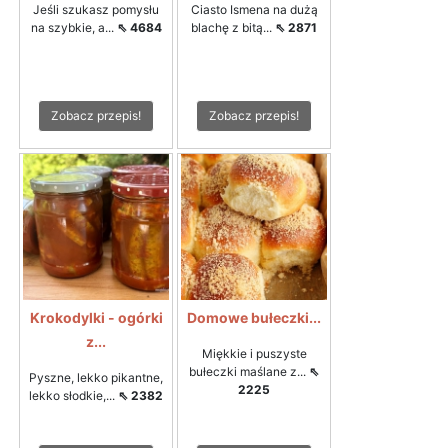
Jeśli szukasz pomysłu
Ciasto Ismena na dużą
na szybkie, a...
⇖ 4684
blachę z bitą...
⇖ 2871
Zobacz przepis!
Zobacz przepis!
Krokodylki - ogórki
Domowe bułeczki...
z...
Miękkie i puszyste
bułeczki maślane z...
⇖
Pyszne, lekko pikantne,
2225
lekko słodkie,...
⇖ 2382