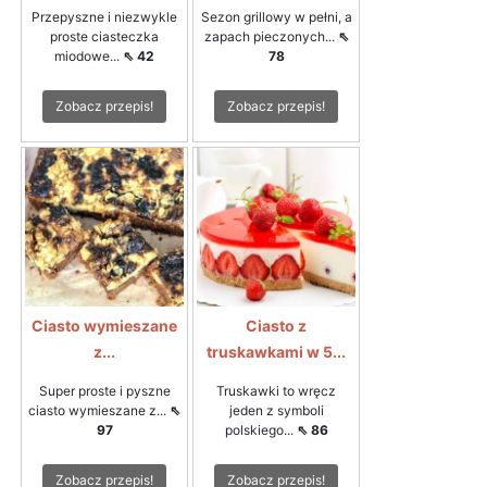
Przepyszne i niezwykle
Sezon grillowy w pełni, a
proste ciasteczka
zapach pieczonych...
⇖
miodowe...
⇖ 42
78
Zobacz przepis!
Zobacz przepis!
Ciasto wymieszane
Ciasto z
z...
truskawkami w 5...
Super proste i pyszne
Truskawki to wręcz
ciasto wymieszane z...
⇖
jeden z symboli
97
polskiego...
⇖ 86
Zobacz przepis!
Zobacz przepis!