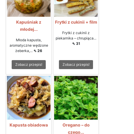
Kapuśniak z
Frytki z cukinii + film
młodej...
Frytki z cukinii z
piekarnika – chrupiąca...
Młoda kapusta,
⇖ 31
aromatyczne wędzone
żeberka,...
⇖ 26
Zobacz przepis!
Zobacz przepis!
Kapusta obiadowa
Oregano – do
czego...