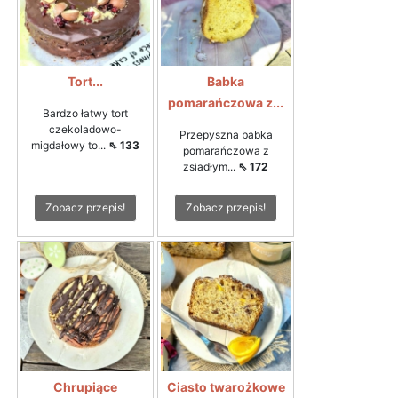
Tort...
Babka
pomarańczowa z...
Bardzo łatwy tort
czekoladowo-
Przepyszna babka
migdałowy to...
⇖ 133
pomarańczowa z
zsiadłym...
⇖ 172
Zobacz przepis!
Zobacz przepis!
Chrupiące
Ciasto twarożkowe