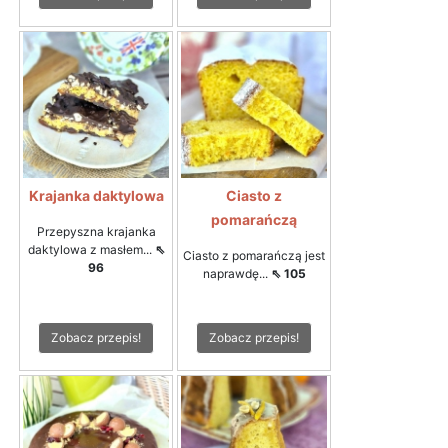
Krajanka daktylowa
Ciasto z
pomarańczą
Przepyszna krajanka
daktylowa z masłem...
⇖
Ciasto z pomarańczą jest
96
naprawdę...
⇖ 105
Zobacz przepis!
Zobacz przepis!