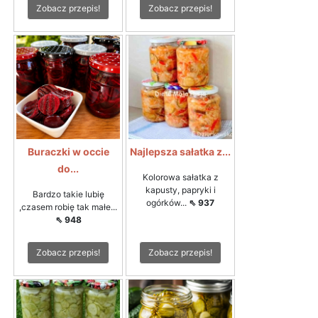
Zobacz przepis!
Zobacz przepis!
Buraczki w occie
Najlepsza sałatka z...
do...
Kolorowa sałatka z
kapusty, papryki i
Bardzo takie lubię
ogórków...
⇖ 937
,czasem robię tak małe...
⇖ 948
Zobacz przepis!
Zobacz przepis!