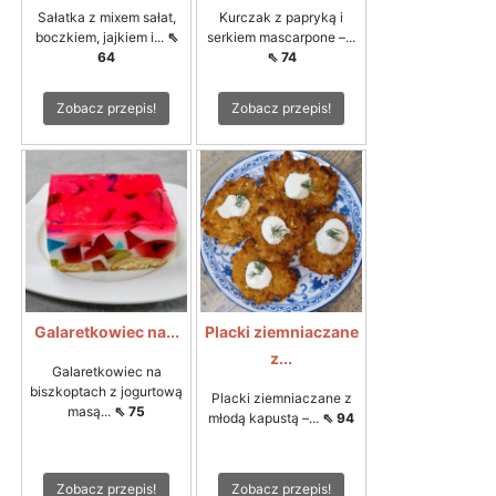
Sałatka z mixem sałat,
Kurczak z papryką i
boczkiem, jajkiem i...
⇖
serkiem mascarpone –...
64
⇖ 74
Zobacz przepis!
Zobacz przepis!
Galaretkowiec na...
Placki ziemniaczane
z...
Galaretkowiec na
biszkoptach z jogurtową
Placki ziemniaczane z
masą...
⇖ 75
młodą kapustą –...
⇖ 94
Zobacz przepis!
Zobacz przepis!