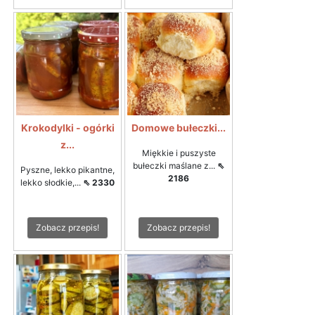
Krokodylki - ogórki
Domowe bułeczki...
z...
Miękkie i puszyste
bułeczki maślane z...
⇖
Pyszne, lekko pikantne,
2186
lekko słodkie,...
⇖ 2330
Zobacz przepis!
Zobacz przepis!