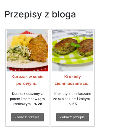
Przepisy z bloga
Kurczak w sosie
Krokiety
porowym...
ziemniaczane ze...
Kurczak duszony z
Krokiety ziemniaczane
porem i marchewką w
ze szpinakiem i żółtym...
kremowym...
⇖ 28
⇖ 55
Zobacz przepis!
Zobacz przepis!