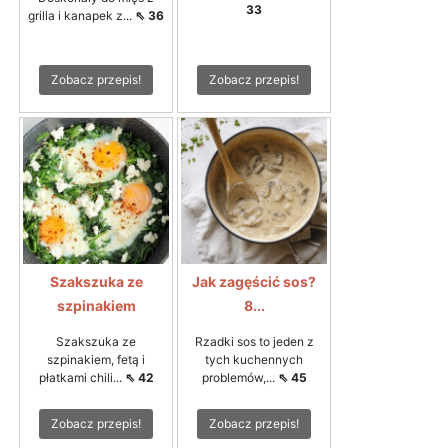
33
grilla i kanapek z...
⇖ 36
Zobacz przepis!
Zobacz przepis!
Szakszuka ze
Jak zagęścić sos?
szpinakiem
8...
Szakszuka ze
Rzadki sos to jeden z
szpinakiem, fetą i
tych kuchennych
płatkami chili...
⇖ 42
problemów,...
⇖ 45
Zobacz przepis!
Zobacz przepis!