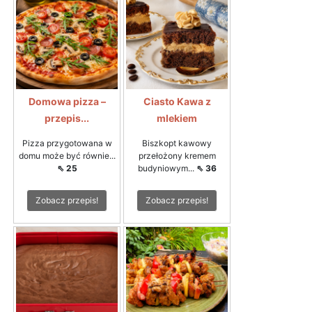
Domowa pizza –
Ciasto Kawa z
przepis...
mlekiem
Pizza przygotowana w
Biszkopt kawowy
domu może być równie...
przełożony kremem
⇖ 25
budyniowym...
⇖ 36
Zobacz przepis!
Zobacz przepis!