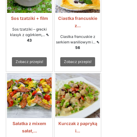
Sos tzatziki + film
Ciastka francuskie
z...
Sos tzatziki – grecki
klasyk z ogórkiem,...
⇖
Ciastka francuskie z
43
serkiem waniliowym i...
⇖
56
Zobacz przepis!
Zobacz przepis!
Sałatka z mixem
Kurczak z papryką
sałat,...
i...