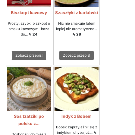
Biszkopt kawowy
Szaszłyki z karkówki
Prosty, szybki biszkopt o
Nic nie smakuje latem
smaku kawowym -baza
lepiej niż aromatyczne...
do...
⇖ 24
⇖ 28
Zobacz przepis!
Zobacz przepis!
Sos tzatziki po
Indyk z Bobem
polsku z...
Bobek zaprzyjaźnił się z
indykiem chyba już...
⇖
Doskonały do mięs z