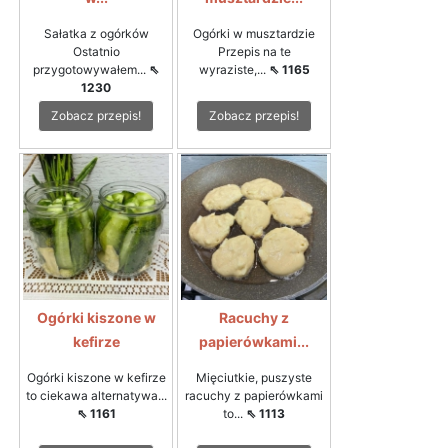
Sałatka z ogórków
Ogórki w musztardzie
Ostatnio
Przepis na te
przygotowywałem...
⇖
wyraziste,...
⇖ 1165
1230
Zobacz przepis!
Zobacz przepis!
Ogórki kiszone w
Racuchy z
kefirze
papierówkami...
Ogórki kiszone w kefirze
Mięciutkie, puszyste
to ciekawa alternatywa...
racuchy z papierówkami
⇖ 1161
to...
⇖ 1113