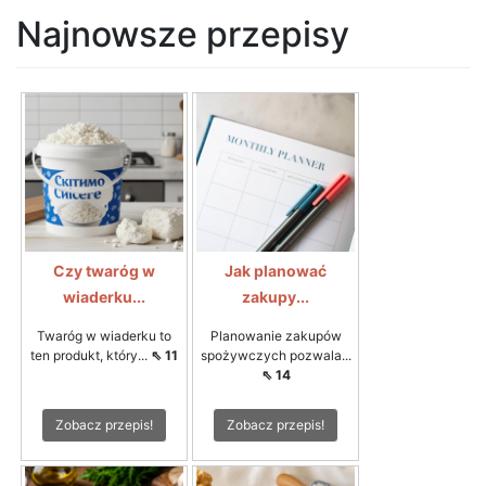
Najnowsze przepisy
Czy twaróg w
Jak planować
wiaderku...
zakupy...
Twaróg w wiaderku to
Planowanie zakupów
ten produkt, który...
⇖ 11
spożywczych pozwala...
⇖ 14
Zobacz przepis!
Zobacz przepis!