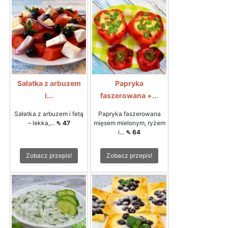
Sałatka z arbuzem
Papryka
i...
faszerowana +...
Sałatka z arbuzem i fetą
Papryka faszerowana
– lekka,...
⇖ 47
mięsem mielonym, ryżem
i...
⇖ 64
Zobacz przepis!
Zobacz przepis!