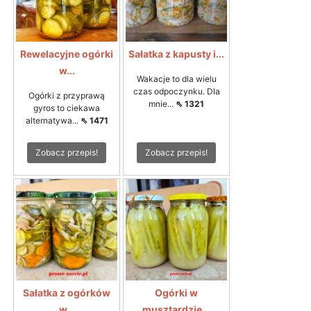
Rewelacyjne ogórki
Sałatka z kapusty i...
w...
Wakacje to dla wielu
czas odpoczynku. Dla
Ogórki z przyprawą
mnie...
⇖ 1321
gyros to ciekawa
alternatywa...
⇖ 1471
Zobacz przepis!
Zobacz przepis!
Sałatka z ogórków
Ogórki w
w...
musztardzie...