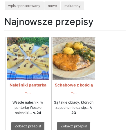
wpis sponsorowany
nowe
makarony
Najnowsze przepisy
Naleśniki panterka
Schabowe z kością
–...
–...
Wesołe naleśniki w
Są takie obiady, których
panterkę Wesołe
zapachu nie da się...
⇖
naleśniki...
⇖ 24
23
Zobacz przepis!
Zobacz przepis!