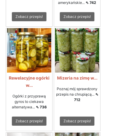
amerykańskie...
⇖ 742
Zobacz przepis!
Zobacz przepis!
Rewelacyjne ogórki
Mizeria na zimę w...
w...
Poznaj mój sprawdzony
przepis na chrupiącą...
⇖
Ogórki z przyprawą
712
gyros to ciekawa
alternatywa...
⇖ 736
Zobacz przepis!
Zobacz przepis!