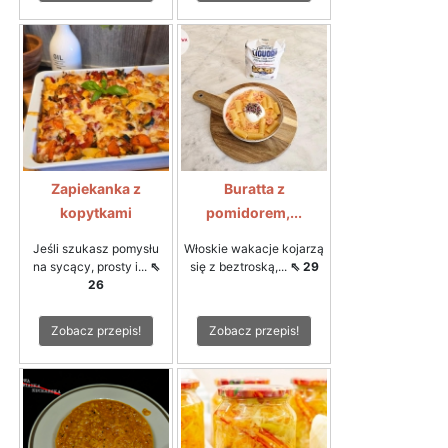
Zapiekanka z
Buratta z
kopytkami
pomidorem,...
Jeśli szukasz pomysłu
Włoskie wakacje kojarzą
na sycący, prosty i...
⇖
się z beztroską,...
⇖ 29
26
Zobacz przepis!
Zobacz przepis!