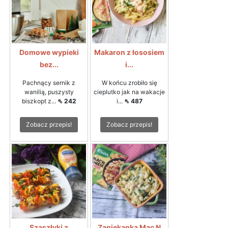
​Domowe wypieki
Makaron z łososiem
bez...
i...
Pachnący sernik z
W końcu zrobiło się
wanilią, puszysty
cieplutko jak na wakacje
biszkopt z...
⇖ 242
i...
⇖ 487
Zobacz przepis!
Zobacz przepis!
Szaszłyki z
Zapiekanka Mac N