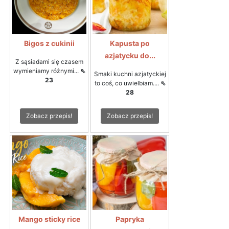
Bigos z cukinii
Kapusta po
azjatycku do...
Z sąsiadami się czasem
wymieniamy różnymi...
⇖
Smaki kuchni azjatyckiej
23
to coś, co uwielbiam....
⇖
28
Zobacz przepis!
Zobacz przepis!
Mango sticky rice
Papryka