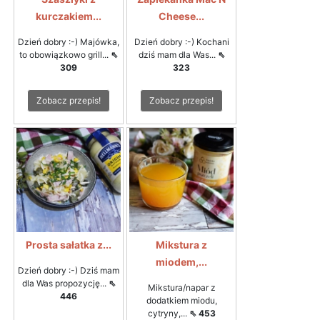
kurczakiem...
Cheese...
Dzień dobry :-) Majówka,
Dzień dobry :-) Kochani
to obowiązkowo grill...
⇖
dziś mam dla Was...
⇖
309
323
Zobacz przepis!
Zobacz przepis!
Prosta sałatka z...
Mikstura z
miodem,...
Dzień dobry :-) Dziś mam
dla Was propozycję...
⇖
Mikstura/napar z
446
dodatkiem miodu,
cytryny,...
⇖ 453