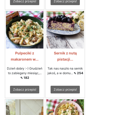
Zobacz przepis!
Zobacz przepis!
Pulpeciki z
Sernik z nutą
makaronem w...
pistacji...
Dzień dobry :-) Grudzień
Tak nas naszło na sernik
to zabiegany miesiąc,...
jakoś, a w domu...
⇖ 254
⇖ 182
Zobacz przepis!
Zobacz przepis!