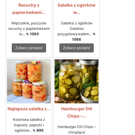
Racuchy z
Sałatka z ogórków
papierówkami...
w...
Mięciutkie, puszyste
Sałatka z ogórków
racuchy z papierówkami
Ostatnio
to...
⇖ 1093
przygotowywałem...
⇖
1068
Zobacz przepis!
Zobacz przepis!
Najlepsza sałatka z...
Hamburger Dill
Chips –...
Kolorowa sałatka z
kapusty, papryki i
Hamburger Dill Chips –
ogórków...
⇖ 895
chrupiące