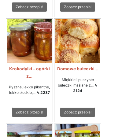
Zobacz przepis!
Zobacz przepis!
Krokodylki - ogórki
Domowe bułeczki...
z...
Miękkie i puszyste
bułeczki maślane z...
⇖
Pyszne, lekko pikantne,
2124
lekko słodkie,...
⇖ 2237
Zobacz przepis!
Zobacz przepis!