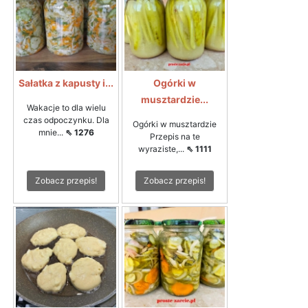
Sałatka z kapusty i...
Ogórki w
musztardzie...
Wakacje to dla wielu
czas odpoczynku. Dla
Ogórki w musztardzie
mnie...
⇖ 1276
Przepis na te
wyraziste,...
⇖ 1111
Zobacz przepis!
Zobacz przepis!