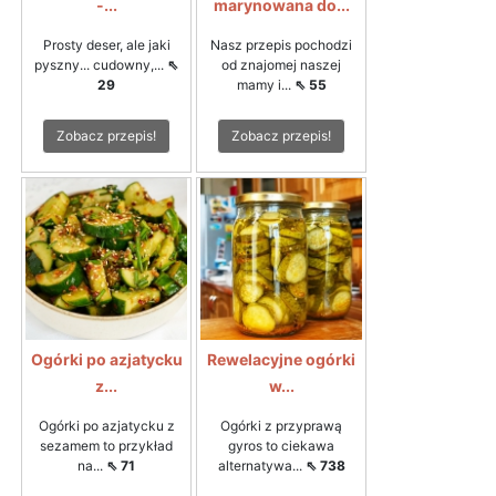
-...
marynowana do...
Prosty deser, ale jaki
Nasz przepis pochodzi
pyszny... cudowny,...
⇖
od znajomej naszej
29
mamy i...
⇖ 55
Zobacz przepis!
Zobacz przepis!
Ogórki po azjatycku
Rewelacyjne ogórki
z...
w...
Ogórki po azjatycku z
Ogórki z przyprawą
sezamem to przykład
gyros to ciekawa
na...
⇖ 71
alternatywa...
⇖ 738