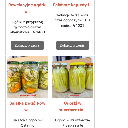
Rewelacyjne ogórki
Sałatka z kapusty i...
w...
Wakacje to dla wielu
czas odpoczynku. Dla
Ogórki z przyprawą
mnie...
⇖ 1321
gyros to ciekawa
alternatywa...
⇖ 1460
Zobacz przepis!
Zobacz przepis!
Sałatka z ogórków
Ogórki w
w...
musztardzie...
Sałatka z ogórków
Ogórki w musztardzie
Ostatnio
Przepis na te