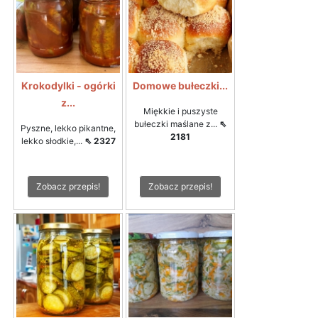
Krokodylki - ogórki
Domowe bułeczki...
z...
Miękkie i puszyste
bułeczki maślane z...
⇖
Pyszne, lekko pikantne,
2181
lekko słodkie,...
⇖ 2327
Zobacz przepis!
Zobacz przepis!