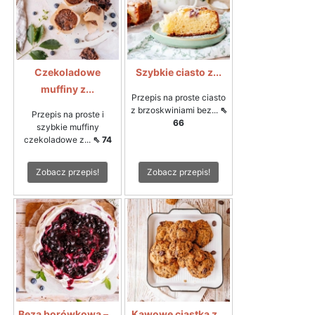
Czekoladowe
Szybkie ciasto z...
muffiny z...
Przepis na proste ciasto
z brzoskwiniami bez...
⇖
Przepis na proste i
66
szybkie muffiny
czekoladowe z...
⇖ 74
Zobacz przepis!
Zobacz przepis!
Beza borówkowa –...
Kawowe ciastka z...