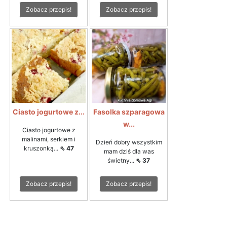
Zobacz przepis!
Zobacz przepis!
Ciasto jogurtowe z...
Fasolka szparagowa
w...
Ciasto jogurtowe z
malinami, serkiem i
Dzień dobry wszystkim
kruszonką...
⇖ 47
mam dziś dla was
świetny...
⇖ 37
Zobacz przepis!
Zobacz przepis!