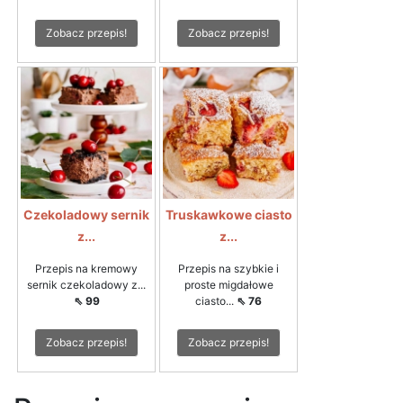
Zobacz przepis!
Zobacz przepis!
Czekoladowy sernik
Truskawkowe ciasto
z...
z...
Przepis na kremowy
Przepis na szybkie i
sernik czekoladowy z...
proste migdałowe
⇖ 99
ciasto...
⇖ 76
Zobacz przepis!
Zobacz przepis!