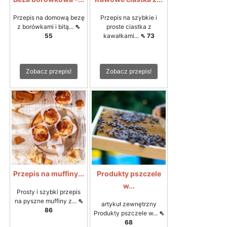
Przepis na domową bezę
Przepis na szybkie i
z borówkami i bitą...
⇖
proste ciastka z
55
kawałkami...
⇖ 73
Zobacz przepis!
Zobacz przepis!
Przepis na muffiny...
Produkty pszczele
w...
Prosty i szybki przepis
na pyszne muffiny z...
⇖
artykuł zewnętrzny
86
Produkty pszczele w...
⇖
68