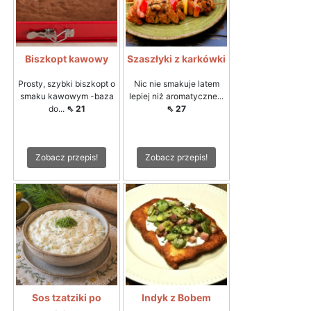
Biszkopt kawowy
Szaszłyki z karkówki
Prosty, szybki biszkopt o
Nic nie smakuje latem
smaku kawowym -baza
lepiej niż aromatyczne...
do...
⇖ 21
⇖ 27
Zobacz przepis!
Zobacz przepis!
Sos tzatziki po
Indyk z Bobem