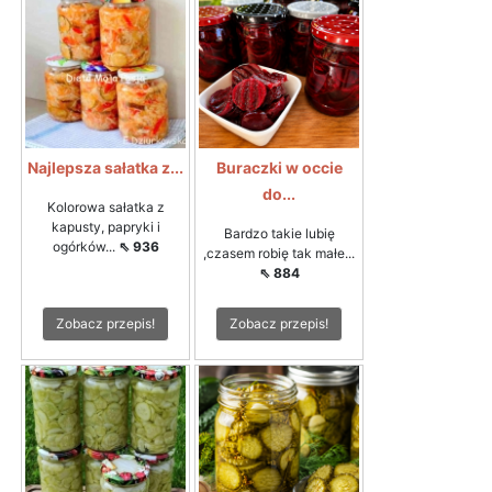
Najlepsza sałatka z...
Buraczki w occie
do...
Kolorowa sałatka z
kapusty, papryki i
Bardzo takie lubię
ogórków...
⇖ 936
,czasem robię tak małe...
⇖ 884
Zobacz przepis!
Zobacz przepis!