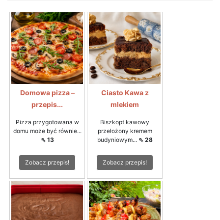
Domowa pizza –
Ciasto Kawa z
przepis...
mlekiem
Pizza przygotowana w
Biszkopt kawowy
domu może być równie...
przełożony kremem
⇖ 13
budyniowym...
⇖ 28
Zobacz przepis!
Zobacz przepis!