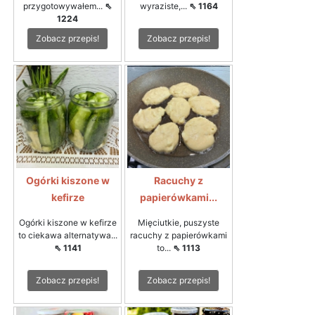
przygotowywałem...
⇖
wyraziste,...
⇖ 1164
1224
Zobacz przepis!
Zobacz przepis!
Ogórki kiszone w
Racuchy z
kefirze
papierówkami...
Ogórki kiszone w kefirze
Mięciutkie, puszyste
to ciekawa alternatywa...
racuchy z papierówkami
⇖ 1141
to...
⇖ 1113
Zobacz przepis!
Zobacz przepis!