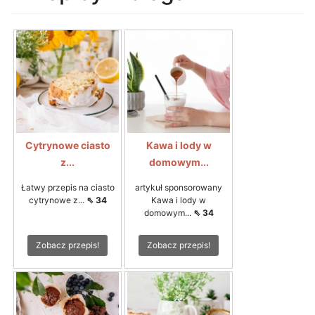
Cytrynowe ciasto
Kawa i lody w
z...
domowym...
Łatwy przepis na ciasto
artykuł sponsorowany
cytrynowe z...
⇖ 34
Kawa i lody w
domowym...
⇖ 34
Zobacz przepis!
Zobacz przepis!