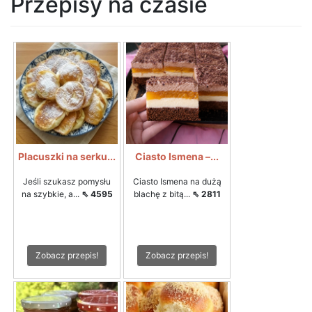
Przepisy na czasie
Placuszki na serku...
Ciasto Ismena –...
Jeśli szukasz pomysłu
Ciasto Ismena na dużą
na szybkie, a...
⇖ 4595
blachę z bitą...
⇖ 2811
Zobacz przepis!
Zobacz przepis!