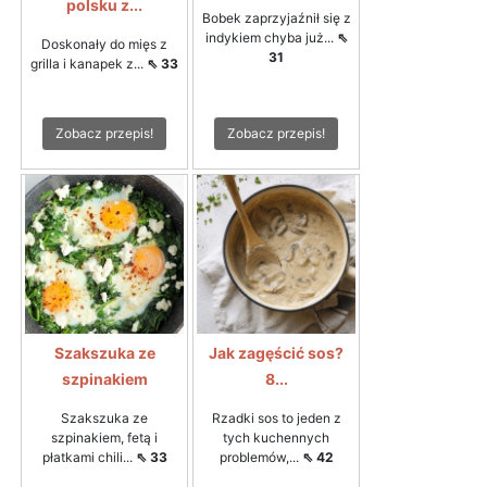
polsku z...
Bobek zaprzyjaźnił się z
indykiem chyba już...
⇖
Doskonały do mięs z
31
grilla i kanapek z...
⇖ 33
Zobacz przepis!
Zobacz przepis!
Szakszuka ze
Jak zagęścić sos?
szpinakiem
8...
Szakszuka ze
Rzadki sos to jeden z
szpinakiem, fetą i
tych kuchennych
płatkami chili...
⇖ 33
problemów,...
⇖ 42