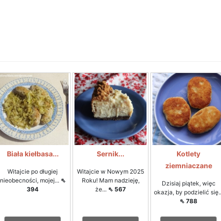
Biała kiełbasa...
Sernik...
Kotlety
ziemniaczane
Witajcie po długiej
Witajcie w Nowym 2025
nieobecności, mojej...
⇖
Roku! Mam nadzieję,
Dzisiaj piątek, więc
394
że...
⇖ 567
okazja, by podzielić się..
⇖ 788