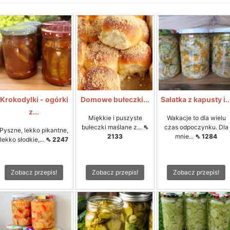
Krokodylki - ogórki
Domowe bułeczki...
Sałatka z kapusty i..
z...
Miękkie i puszyste
Wakacje to dla wielu
bułeczki maślane z...
⇖
czas odpoczynku. Dla
Pyszne, lekko pikantne,
2133
mnie...
⇖ 1284
lekko słodkie,...
⇖ 2247
Zobacz przepis!
Zobacz przepis!
Zobacz przepis!