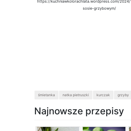
https://kuchniawkolorachlata.wordpress.com/2024/
sosie-grzybowym/
śmietanka
natka pietruszki
kurczak
grzyby
Najnowsze przepisy