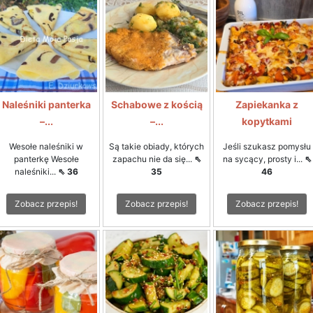
Naleśniki panterka
Schabowe z kością
Zapiekanka z
–...
–...
kopytkami
Wesołe naleśniki w
Są takie obiady, których
Jeśli szukasz pomysłu
panterkę Wesołe
zapachu nie da się...
⇖
na sycący, prosty i...
⇖
naleśniki...
⇖ 36
35
46
Zobacz przepis!
Zobacz przepis!
Zobacz przepis!