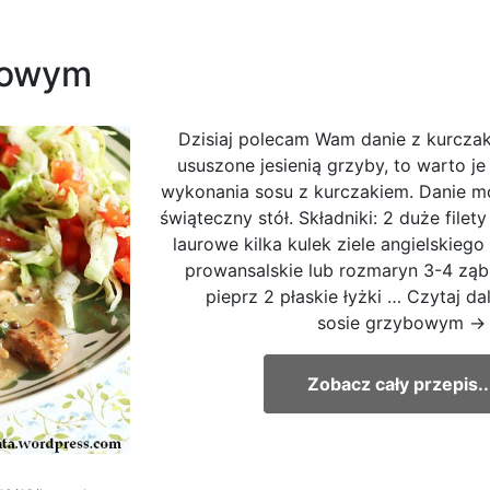
bowym
Dzisiaj polecam Wam danie z kurczak
ususzone jesienią grzyby, to warto j
wykonania sosu z kurczakiem. Danie m
świąteczny stół. Składniki: 2 duże filety
laurowe kilka kulek ziele angielskiego
prowansalskie lub rozmaryn 3-4 ząbk
pieprz 2 płaskie łyżki … Czytaj da
sosie grzybowym →
Zobacz cały przepis..