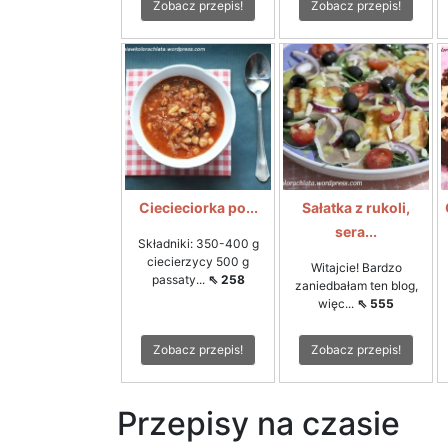
Zobacz przepis!
Zobacz przepis!
Ciecieciorka po...
Sałatka z rukoli,
sera...
Składniki: 350-400 g
ciecierzycy 500 g
Witajcie! Bardzo
passaty...
⇖ 258
zaniedbałam ten blog,
więc...
⇖ 555
Zobacz przepis!
Zobacz przepis!
Przepisy na czasie