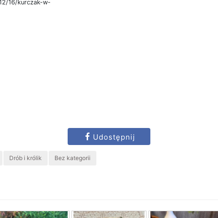
12/16/kurczak-w-
Udostępnij
Drób i królik
Bez kategorii