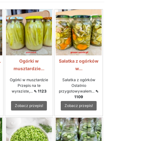
.
Ogórki w
Sałatka z ogórków
musztardzie...
w...
Ogórki w musztardzie
Sałatka z ogórków
Przepis na te
Ostatnio
wyraziste,...
⇖ 1123
przygotowywałem...
⇖
1109
Zobacz przepis!
Zobacz przepis!