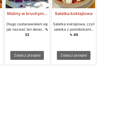
i
Maliny w kruchym...
Sałatka koktajlowa
Długo zastanawiałam się
Sałatka koktajlowa, czyli
jak nazwać ten deser...
⇖
sałatka z pomidorkami...
32
⇖ 49
Zobacz przepis!
Zobacz przepis!