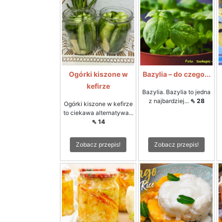
Ogórki kiszone w
Bazylia – do czego...
kefirze
Bazylia. Bazylia to jedna
z najbardziej...
⇖ 28
Ogórki kiszone w kefirze
to ciekawa alternatywa...
⇖ 14
Zobacz przepis!
Zobacz przepis!