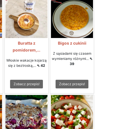
Buratta z
Bigos z cukinii
pomidorem,...
Z sąsiadami się czasem
wymieniamy różnymi...
⇖
Włoskie wakacje kojarzą
39
się z beztroską,...
⇖ 42
Zobacz przepis!
Zobacz przepis!