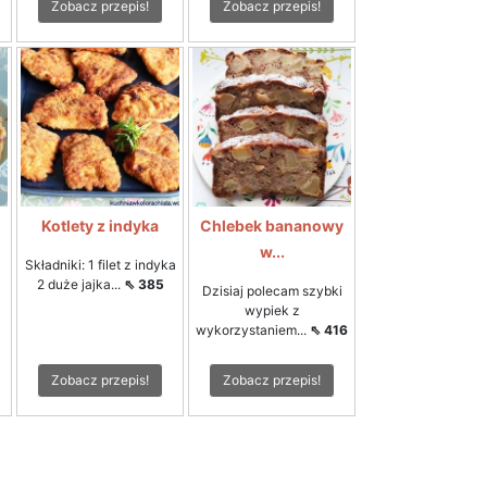
Zobacz przepis!
Zobacz przepis!
Kotlety z indyka
Chlebek bananowy
w...
Składniki: 1 filet z indyka
2 duże jajka...
⇖ 385
Dzisiaj polecam szybki
wypiek z
wykorzystaniem...
⇖ 416
Zobacz przepis!
Zobacz przepis!