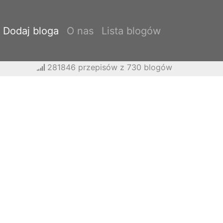
Dodaj bloga
O nas
Lista blogów
281846 przepisów z 730 blogów