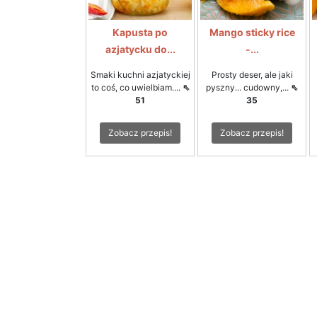
Kapusta po
Mango sticky rice
azjatycku do...
-...
Smaki kuchni azjatyckiej
Prosty deser, ale jaki
to coś, co uwielbiam....
⇖
pyszny... cudowny,...
⇖
51
35
Zobacz przepis!
Zobacz przepis!