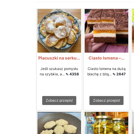
Placuszki na serku...
Ciasto Ismena –...
Jeśli szukasz pomysłu
Ciasto Ismena na dużą
na szybkie, a...
⇖ 4358
blachę z bitą...
⇖ 2647
Zobacz przepis!
Zobacz przepis!