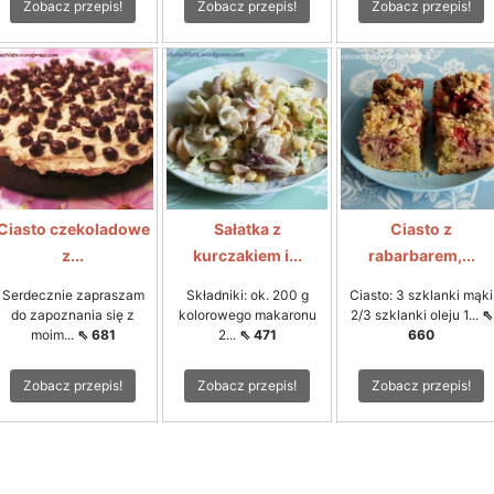
Zobacz przepis!
Zobacz przepis!
Zobacz przepis!
Ciasto czekoladowe
Sałatka z
Ciasto z
z...
kurczakiem i...
rabarbarem,...
Serdecznie zapraszam
Składniki: ok. 200 g
Ciasto: 3 szklanki mąki
do zapoznania się z
kolorowego makaronu
2/3 szklanki oleju 1...
⇖
moim...
⇖ 681
2...
⇖ 471
660
Zobacz przepis!
Zobacz przepis!
Zobacz przepis!