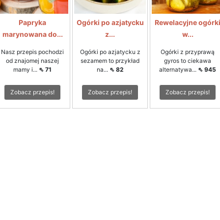
Papryka
Ogórki po azjatycku
Rewelacyjne ogórk
marynowana do...
z...
w...
Nasz przepis pochodzi
Ogórki po azjatycku z
Ogórki z przyprawą
od znajomej naszej
sezamem to przykład
gyros to ciekawa
mamy i...
⇖ 71
na...
⇖ 82
alternatywa...
⇖ 945
Zobacz przepis!
Zobacz przepis!
Zobacz przepis!