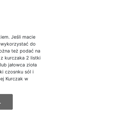
iem. Jeśli macie
e wykorzystać do
ożna też podać na
 z kurczaka 2 listki
 lub jałowca zioła
i czosnku sól i
lej Kurczak w
.