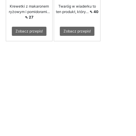
Krewetki z makaronem
Twaróg w wiaderku to
ryżowym i pomidorami...
ten produkt, który...
⇖ 40
⇖ 27
Zobacz przepis!
Zobacz przepis!