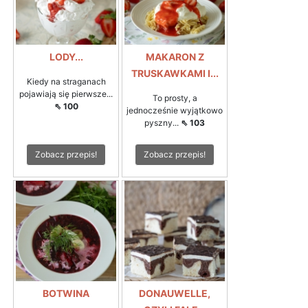
LODY...
MAKARON Z
TRUSKAWKAMI I...
Kiedy na straganach
pojawiają się pierwsze...
To prosty, a
⇖ 100
jednocześnie wyjątkowo
pyszny...
⇖ 103
Zobacz przepis!
Zobacz przepis!
BOTWINA
DONAUWELLE,