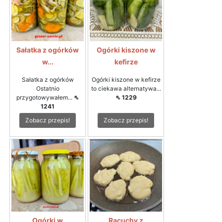
Sałatka z ogórków
Ogórki kiszone w
w...
kefirze
Sałatka z ogórków
Ogórki kiszone w kefirze
Ostatnio
to ciekawa alternatywa...
przygotowywałem...
⇖
⇖ 1229
1241
Zobacz przepis!
Zobacz przepis!
Ogórki w
Racuchy z