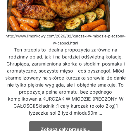
http://www.limonkowy.com/2026/02/kurczak-w-miodzie-pieczony-
w-caosci.html
Ten przepis to idealna propozycja zarówno na
rodzinny obiad, jak i na bardziej odświętną kolację.
Chrupiąca, zarumieniona skórka o słodkim posmaku i
aromatyczne, soczyste mięso - coś pysznego!. Miód
skarmelizowany na skórce kurczaka sprawia, że danie
nie tylko pięknie wygląda, ale i obłędnie smakuje. To
propozycja pełna aromatu, bez zbędnego
komplikowania.KURCZAK W MIODZIE (PIECZONY W
CAŁOŚCI)Składniki:1 cały kurczak (około 2kg)1
łyżeczka soli2 łyżki miodu50ml...
Zobacz cały przepis...