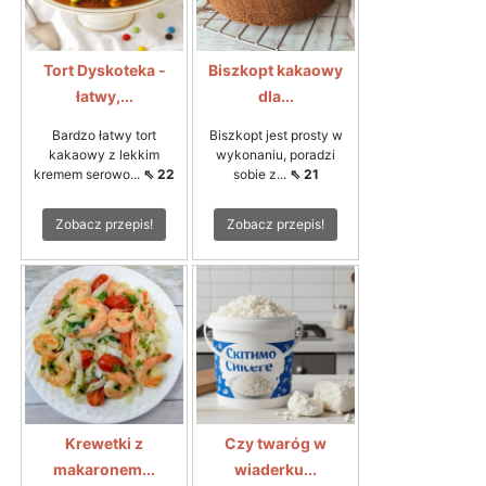
Tort Dyskoteka -
Biszkopt kakaowy
łatwy,...
dla...
Bardzo łatwy tort
Biszkopt jest prosty w
kakaowy z lekkim
wykonaniu, poradzi
kremem serowo...
⇖ 22
sobie z...
⇖ 21
Zobacz przepis!
Zobacz przepis!
Krewetki z
Czy twaróg w
makaronem...
wiaderku...