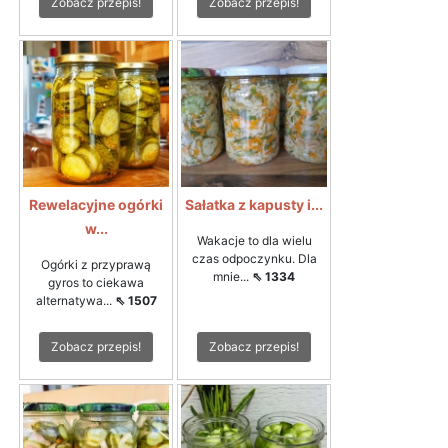
Zobacz przepis!
Zobacz przepis!
Rewelacyjne ogórki
Sałatka z kapusty i...
w...
Wakacje to dla wielu
czas odpoczynku. Dla
Ogórki z przyprawą
mnie...
⇖ 1334
gyros to ciekawa
alternatywa...
⇖ 1507
Zobacz przepis!
Zobacz przepis!