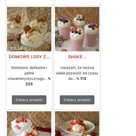
DOMOWE LODY Z...
SHAKE...
Kremowe, delikatne i
Uważam, że można
pełne
sobie pozwolić od czasu
charakterystycznego...
⇖
do...
⇖ 113
225
Zobacz przepis!
Zobacz przepis!