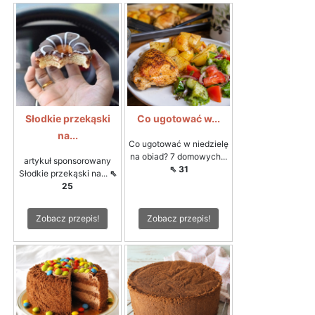
Słodkie przekąski
Co ugotować w...
na...
Co ugotować w niedzielę
na obiad? 7 domowych...
artykuł sponsorowany
⇖ 31
Słodkie przekąski na...
⇖
25
Zobacz przepis!
Zobacz przepis!