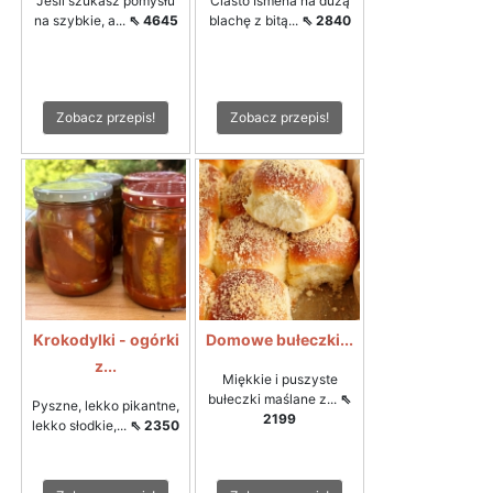
Jeśli szukasz pomysłu
Ciasto Ismena na dużą
na szybkie, a...
⇖ 4645
blachę z bitą...
⇖ 2840
Zobacz przepis!
Zobacz przepis!
Krokodylki - ogórki
Domowe bułeczki...
z...
Miękkie i puszyste
bułeczki maślane z...
⇖
Pyszne, lekko pikantne,
2199
lekko słodkie,...
⇖ 2350