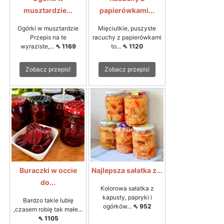
musztardzie...
papierówkami...
Ogórki w musztardzie
Mięciutkie, puszyste
Przepis na te
racuchy z papierówkami
wyraziste,...
⇖ 1169
to...
⇖ 1120
Zobacz przepis!
Zobacz przepis!
Buraczki w occie
Najlepsza sałatka z...
do...
Kolorowa sałatka z
kapusty, papryki i
Bardzo takie lubię
ogórków...
⇖ 952
,czasem robię tak małe...
⇖ 1105