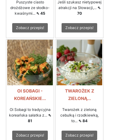
Puszyste ciasto
Jeśli szukasz nietypowej
drożdżowe ze słodko-
atrakcji na Słowacji,...
⇖
kwaśnymi...
⇖ 45
70
Zobacz przepis!
Zobacz przepis!
OI SOBAGI -
TWAROŻEK Z
KOREAŃSKIE...
ZIELONĄ...
Oi Sobagi to tradycyjna
Twarożek z zieloną
koreańska sałatka z...
⇖
cebulką i rzodkiewką,
81
to...
⇖ 84
Zobacz przepis!
Zobacz przepis!