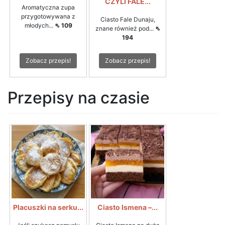
CZYLI FALE...
Aromatyczna zupa
przygotowywana z
Ciasto Fale Dunaju,
młodych...
⇖ 109
znane również pod...
⇖
194
Zobacz przepis!
Zobacz przepis!
Przepisy na czasie
Placuszki na serku...
Ciasto Ismena –...