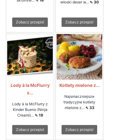
skromne...
⇖ 16
włoski deser w...
⇖ 30
Zobacz przepis!
Zobacz przepis!
Lody à la McFlurry
Kotlety mielone z...
z...
Najsmaczniejsze
tradycyjne kotlety
Lody à la McFlurry z
mielone z...
⇖ 33
Kinder Bueno (Ninja
Creami)...
⇖ 19
Zobacz przepis!
Zobacz przepis!